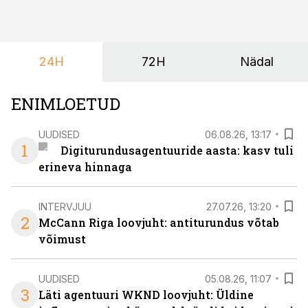
ta tegelikult tahab.
24H
72H
Nädal
ENIMLOETUD
UUDISED
06.08.26, 13:17
1
Digiturundusagentuuride aasta: kasv tuli
erineva hinnaga
INTERVJUU
27.07.26, 13:20
2
McCann Riga loovjuht: antiturundus võtab
võimust
UUDISED
05.08.26, 11:07
3
Läti agentuuri WKND loovjuht: Üldine