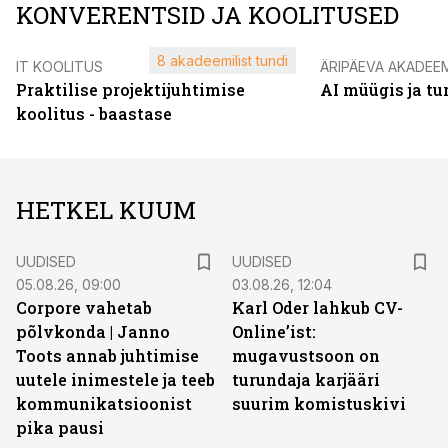
KONVERENTSID JA KOOLITUSED
8 akadeemilist tundi
IT KOOLITUS
ÄRIPÄEVA AKADEE
Praktilise projektijuhtimise
AI müügis ja t
koolitus - baastase
HETKEL KUUM
UUDISED
UUDISED
05.08.26, 09:00
03.08.26, 12:04
Corpore vahetab
Karl Oder lahkub CV-
põlvkonda | Janno
Online’ist:
Toots annab juhtimise
mugavustsoon on
uutele inimestele ja teeb
turundaja karjääri
kommunikatsioonist
suurim komistuskivi
pika pausi