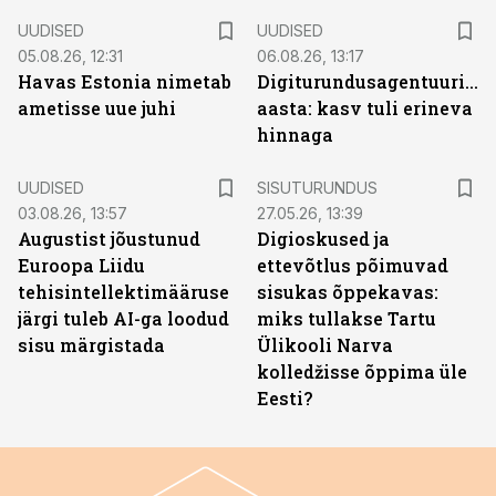
UUDISED
UUDISED
05.08.26, 12:31
06.08.26, 13:17
Havas Estonia nimetab
Digiturundusagentuuride
ametisse uue juhi
aasta: kasv tuli erineva
hinnaga
ST
UUDISED
SISUTURUNDUS
03.08.26, 13:57
27.05.26, 13:39
Augustist jõustunud
Digioskused ja
Euroopa Liidu
ettevõtlus põimuvad
tehisintellektimääruse
sisukas õppekavas:
järgi tuleb AI-ga loodud
miks tullakse Tartu
sisu märgistada
Ülikooli Narva
kolledžisse õppima üle
Eesti?