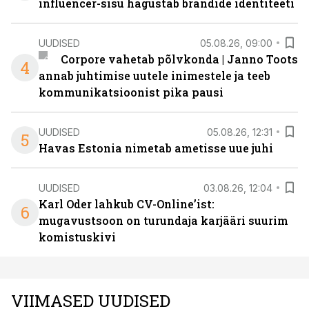
influencer-sisu hägustab brändide identiteeti
UUDISED
05.08.26, 09:00
Corpore vahetab põlvkonda | Janno Toots
4
annab juhtimise uutele inimestele ja teeb
kommunikatsioonist pika pausi
UUDISED
05.08.26, 12:31
5
Havas Estonia nimetab ametisse uue juhi
UUDISED
03.08.26, 12:04
Karl Oder lahkub CV-Online’ist:
6
mugavustsoon on turundaja karjääri suurim
komistuskivi
VIIMASED UUDISED