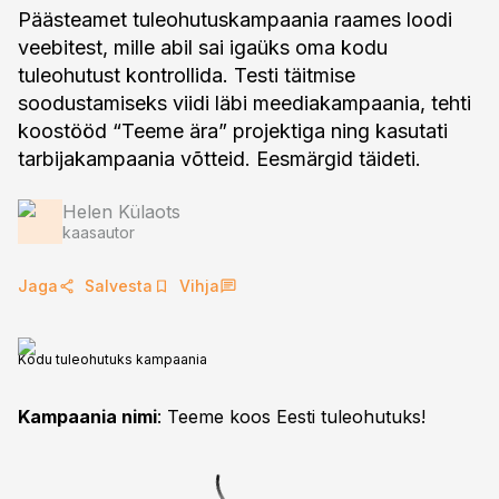
Päästeamet tuleohutuskampaania raames loodi
veebitest, mille abil sai igaüks oma kodu
tuleohutust kontrollida. Testi täitmise
soodustamiseks viidi läbi meediakampaania, tehti
koostööd “Teeme ära” projektiga ning kasutati
tarbijakampaania võtteid. Eesmärgid täideti.
Helen Külaots
kaasautor
Jaga
Salvesta
Vihja
Kodu tuleohutuks kampaania
Kampaania nimi
: Teeme koos Eesti tuleohutuks!