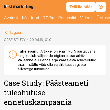
Telli ligipääs
Avaleht
Kõik lood
TOPid
Podcastid
Videod
Üritus
cebook
Tagasi
Twitter)
CASE STUDY
20.04.16, 01:01
kedIn
Tähelepanu!
Artikkel on enam kui 5 aastat vana
ning kuulub väljaande digitaalsesse arhiivi.
ail
Väljaanne ei uuenda ega kaasajasta arhiveeritud
sisu, mistõttu võib olla vajalik kaasaegsete
k
allikatega tutvumine
Case Study: Päästeameti
tuleohutuse
ennetuskampaania