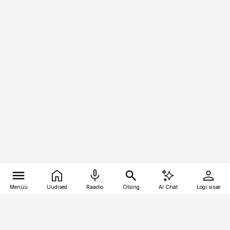
Menüü
Uudised
Raadio
Otsing
AI Chat
Logi sisse