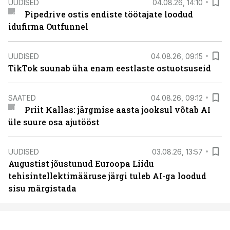
UUDISED
04.08.26, 14:10
Pipedrive ostis endiste töötajate loodud
idufirma Outfunnel
UUDISED
04.08.26, 09:15
TikTok suunab üha enam eestlaste ostuotsuseid
SAATED
04.08.26, 09:12
Priit Kallas: järgmise aasta jooksul võtab AI
üle suure osa ajutööst
UUDISED
03.08.26, 13:57
Augustist jõustunud Euroopa Liidu
tehisintellektimääruse järgi tuleb AI-ga loodud
sisu märgistada