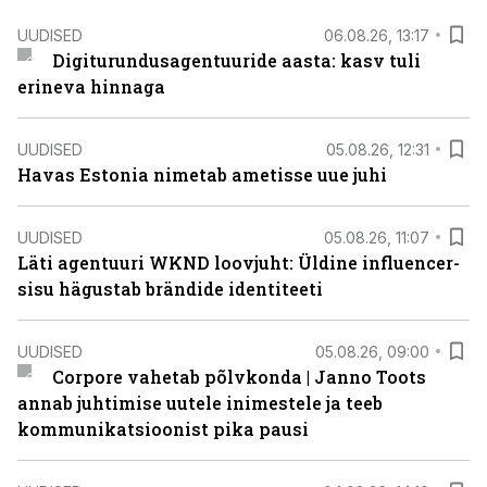
UUDISED
06.08.26, 13:17
Digiturundusagentuuride aasta: kasv tuli
erineva hinnaga
UUDISED
05.08.26, 12:31
Havas Estonia nimetab ametisse uue juhi
UUDISED
05.08.26, 11:07
Läti agentuuri WKND loovjuht: Üldine influencer-
sisu hägustab brändide identiteeti
UUDISED
05.08.26, 09:00
Corpore vahetab põlvkonda | Janno Toots
annab juhtimise uutele inimestele ja teeb
kommunikatsioonist pika pausi