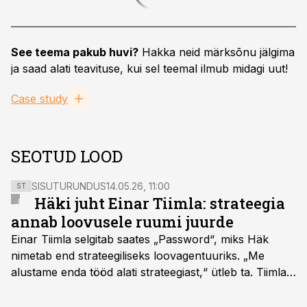
See teema pakub huvi?
Hakka neid märksõnu jälgima
ja saad alati teavituse, kui sel teemal ilmub midagi uut!
Case study
SEOTUD LOOD
SISUTURUNDUS
14.05.26, 11:00
ST
Häki juht Einar Tiimla: strateegia
annab loovusele ruumi juurde
Einar Tiimla selgitab saates „Password“, miks Häk
nimetab end strateegiliseks loovagentuuriks. „Me
alustame enda tööd alati strateegiast,“ ütleb ta. Tiimla
sõnul aitab põhjalik eeltöö vältida olukorda, kus klient
hakkab alles esimeste visuaalide pealt mõtlema, mida