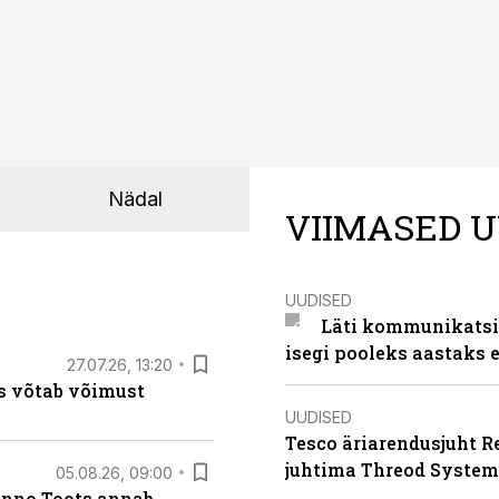
Nädal
VIIMASED U
UUDISED
Läti kommunikatsio
isegi pooleks aastaks e
27.07.26, 13:20
s võtab võimust
UUDISED
Tesco äriarendusjuht R
juhtima Threod System
05.08.26, 09:00
anno Toots annab