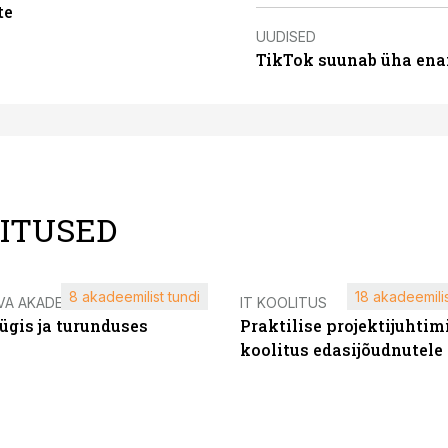
te
UUDISED
TikTok suunab üha ena
LITUSED
8 akadeemilist tundi
18 akadeemilis
VA AKADEEMIA
IT KOOLITUS
ügis ja turunduses
Praktilise projektijuhtim
koolitus edasijõudnutele