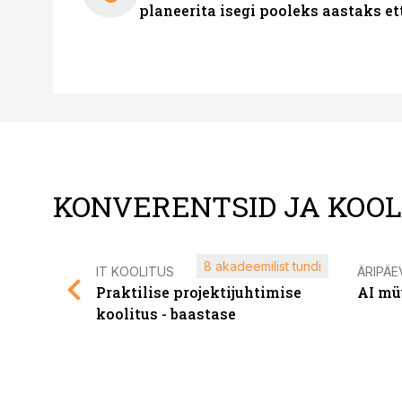
planeerita isegi pooleks aastaks et
KONVERENTSID JA KOO
8 akadeemilist tundi
IT KOOLITUS
ÄRIPÄE
Praktilise projektijuhtimise
AI mü
koolitus - baastase