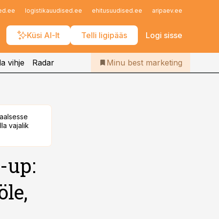
Iseteenindus
ed.ee
logistikauudised.ee
ehitusuudised.ee
aripaev.ee
finantsu
Telli Bestmarketing
Küsi AI-lt
Telli ligipääs
Logi sisse
a vihje
Radar
Minu best marketing
taalsesse
la vajalik
t-up:
le,