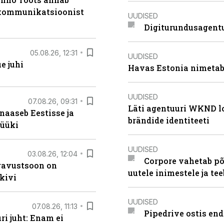
b kommunikatsioonist
UUDISED
Digiturundusagentu
05.08.26, 12:31
UUDISED
e juhi
Havas Estonia nimetab 
UUDISED
07.08.26, 09:31
Läti agentuuri WKND lo
naaseb Eestisse ja
brändide identiteeti
müüki
UUDISED
03.08.26, 12:04
Corpore vahetab põ
ugavustsoon on
uutele inimestele ja t
kivi
UUDISED
07.08.26, 11:13
Pipedrive ostis end
i juht: Enam ei