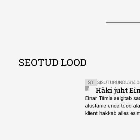
SEOTUD LOOD
ST
SISUTURUNDUS
14.0
Häki juht Ei
Einar Tiimla selgitab 
alustame enda tööd alati
klient hakkab alles esi