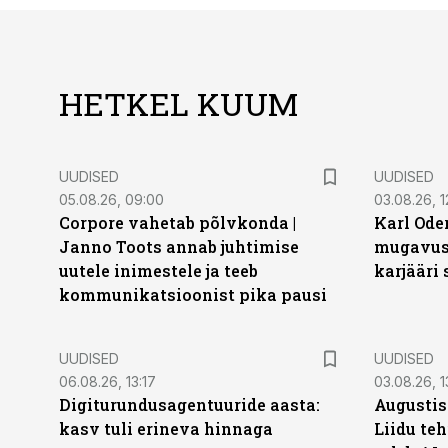
HETKEL KUUM
UUDISED
UUDISED
05.08.26, 09:00
03.08.26, 1
Corpore vahetab põlvkonda |
Karl Oder
Janno Toots annab juhtimise
mugavust
uutele inimestele ja teeb
karjääri
kommunikatsioonist pika pausi
UUDISED
UUDISED
06.08.26, 13:17
03.08.26, 1
Digiturundusagentuuride aasta:
Augustis
kasv tuli erineva hinnaga
Liidu teh