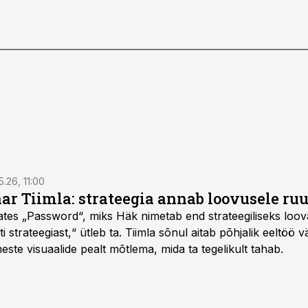
5.26, 11:00
nar Tiimla: strateegia annab loovusele ru
saates „Password“, miks Häk nimetab end strateegiliseks loo
 strateegiast,“ ütleb ta. Tiimla sõnul aitab põhjalik eeltöö v
meste visuaalide pealt mõtlema, mida ta tegelikult tahab.