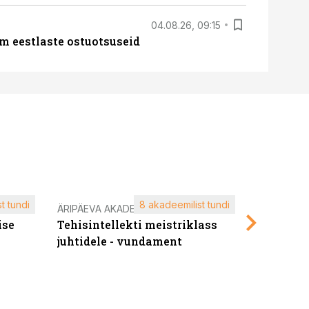
04.08.26, 09:15
m eestlaste ostuotsuseid
t tundi
8 akadeemilist tundi
ÄRIPÄEVA AKADEEMIA
ÄRIPÄEVA 
ise
Tehisintellekti meistriklass
Edukate f
juhtidele - vundament
kliendiü