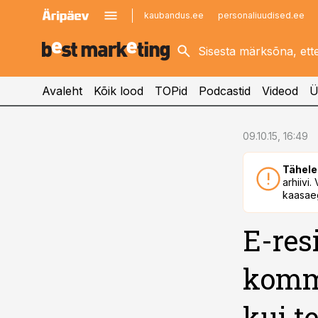
kaubandus.ee
personaliuudised.ee
kinnisvarauudised.ee
imelineajalugu.ee
logistikauudised.ee
imelineteadus.ee
Avaleht
Kõik lood
TOPid
Podcastid
Videod
Ü
cebook
09.10.15, 16:49
Twitter)
Tähele
kedIn
arhiivi
kaasaeg
ail
E-res
k
kommu
kui t