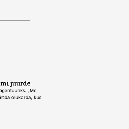
umi juurde
vagentuuriks. „Me
ältida olukorda, kus