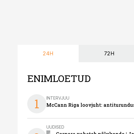
24H
72H
ENIMLOETUD
INTERVJUU
1
McCann Riga loovjuht: antiturundu
UUDISED
Corpore vahetab põlvkonda | J