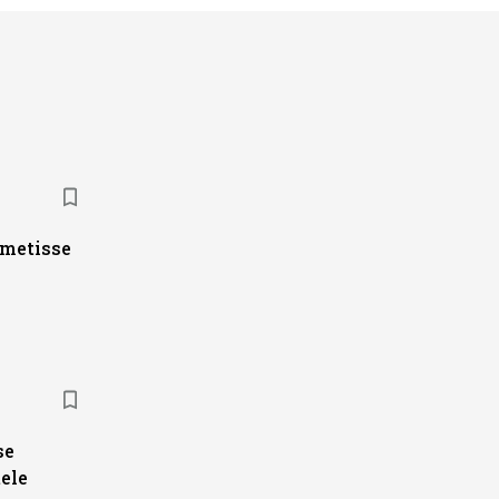
ametisse
se
ele