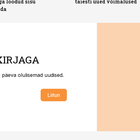
ga loodud sisu
täiesti uued võimalused
ada
KIRJAGA
ti päeva olulisemad uudised.
Liitun