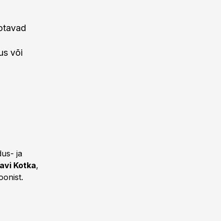
ootavad
us või
us- ja
avi Kotka
,
oonist.