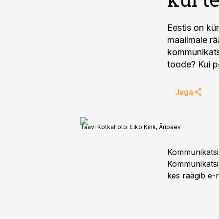
Eestis on kü
maailmale rä
kommunikatsi
toode? Kui p
Jaga
Taavi Kotka
Foto:
Eiko Kink, Äripäev
Kommunikatsio
Kommunikatsio
kes räägib e-r