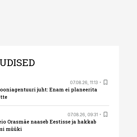
UDISED
07.08.26, 11:13
oniagentuuri juht: Enam ei planeerita
tte
07.08.26, 09:31
eio Orasmäe naaseb Eestisse ja hakkab
si müüki