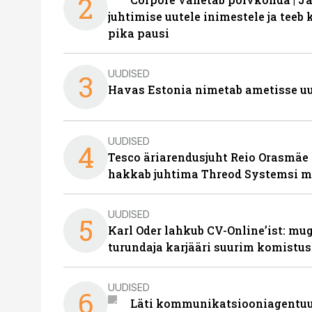
2
juhtimise uutele inimestele ja tee
pika pausi
UUDISED
3
Havas Estonia nimetab ametisse uu
UUDISED
4
Tesco äriarendusjuht Reio Orasmäe 
hakkab juhtima Threod Systemsi 
UUDISED
5
Karl Oder lahkub CV-Online’ist: m
turundaja karjääri suurim komistus
UUDISED
6
Läti kommunikatsiooniagentuur