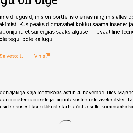
mneid lugusid, mis on portfellis olemas ning mis alles 
äkimist. Kus peaksid omavahel kokku saama insener ja
oonijuht, et sünergias saaks alguse innovaatiline teen
ole tegu, pole ka lugu.
Salvesta
Vihja
oniajakirja Kaja mõttekojas astub 4. novembril üles Majand
oniministeeriumi side ja riigi infosüsteemide asekantsler
Ta
esidentsusest kui riiklikust start-up’ist ja selle kommunikatsi