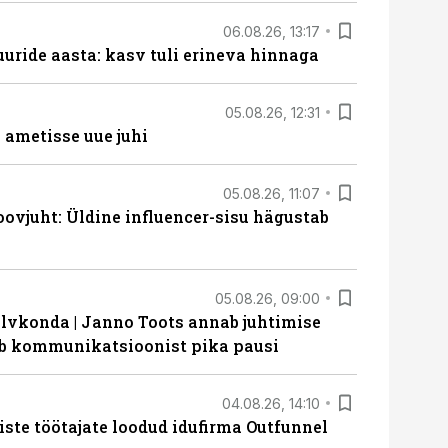
06.08.26, 13:17
uride aasta: kasv tuli erineva hinnaga
05.08.26, 12:31
ametisse uue juhi
05.08.26, 11:07
ovjuht: Üldine influencer-sisu hägustab
05.08.26, 09:00
lvkonda | Janno Toots annab juhtimise
eeb kommunikatsioonist pika pausi
04.08.26, 14:10
iste töötajate loodud idufirma Outfunnel