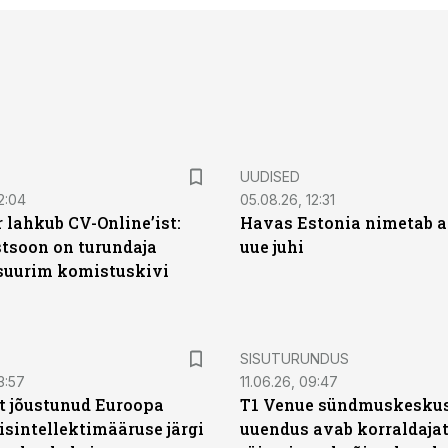
UUDISED
2:04
05.08.26, 12:31
 lahkub CV-Online’ist:
Havas Estonia nimetab 
soon on turundaja
uue juhi
 suurim komistuskivi
ST
SISUTURUNDUS
3:57
11.06.26, 09:47
t jõustunud Euroopa
T1 Venue sündmuskesku
isintellektimääruse järgi
uuendus avab korraldajat