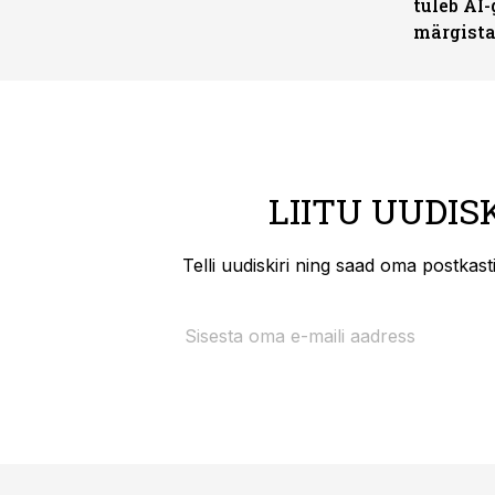
tuleb AI-
märgist
LIITU UUDIS
Telli uudiskiri ning saad oma postkas