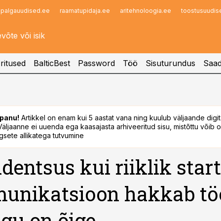
palgauudised.ee
raamatupidaja.ee
aritehnoloogia.ee
toostusuudis
Infopank
Radar
ritused
BalticBest
Password
Töö
Sisuturundus
Saad
panu!
Artikkel on enam kui 5 aastat vana ning kuulub väljaande digi
. Väljaanne ei uuenda ega kaasajasta arhiveeritud sisu, mistõttu võib ol
sete allikatega tutvumine
identsus kui riiklik star
nikatsioon hakkab töö
egu on õige