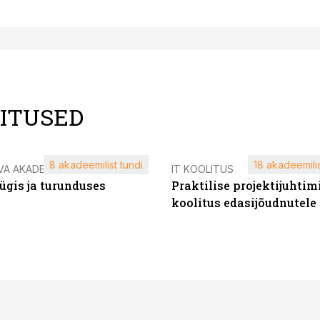
LITUSED
8 akadeemilist tundi
18 akadeemilis
VA AKADEEMIA
IT KOOLITUS
ügis ja turunduses
Praktilise projektijuhtim
koolitus edasijõudnutele