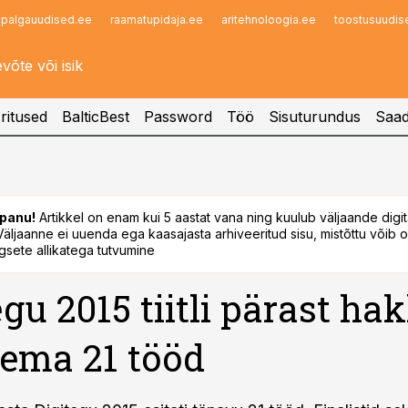
palgauudised.ee
raamatupidaja.ee
aritehnoloogia.ee
toostusuudis
Infopank
Radar
ritused
BalticBest
Password
Töö
Sisuturundus
Saad
panu!
Artikkel on enam kui 5 aastat vana ning kuulub väljaande digi
. Väljaanne ei uuenda ega kaasajasta arhiveeritud sisu, mistõttu võib ol
sete allikatega tutvumine
egu 2015 tiitli pärast ha
lema 21 tööd