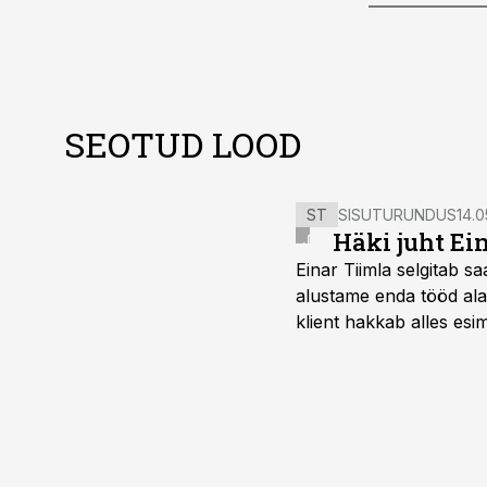
SEOTUD LOOD
ST
SISUTURUNDUS
14.0
Häki juht Ei
Einar Tiimla selgitab 
alustame enda tööd alati
klient hakkab alles esi