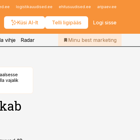
Iseteenindus
ed.ee
logistikauudised.ee
ehitusuudised.ee
aripaev.ee
finantsu
Telli Bestmarketing
Küsi AI-lt
Telli ligipääs
Logi sisse
a vihje
Radar
Minu best marketing
taalsesse
la vajalik
kkab