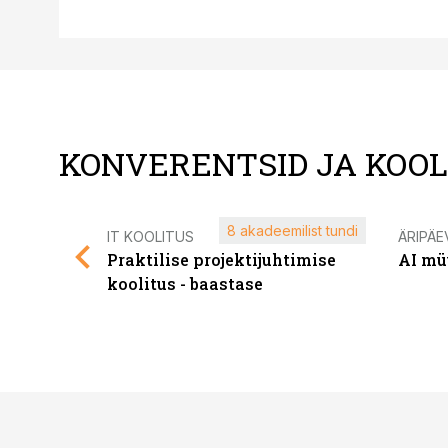
KONVERENTSID JA KOO
8 akadeemilist tundi
IT KOOLITUS
ÄRIPÄE
Praktilise projektijuhtimise
AI mü
koolitus - baastase