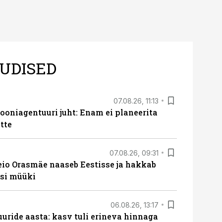
UDISED
07.08.26, 11:13
oniagentuuri juht: Enam ei planeerita
tte
07.08.26, 09:31
eio Orasmäe naaseb Eestisse ja hakkab
si müüki
06.08.26, 13:17
uride aasta: kasv tuli erineva hinnaga