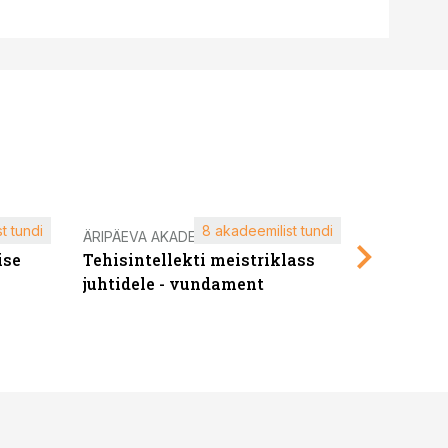
t tundi
8 akadeemilist tundi
ÄRIPÄEVA AKADEEMIA
ÄRIPÄEVA 
ise
Tehisintellekti meistriklass
Edukate f
juhtidele - vundament
kliendiü