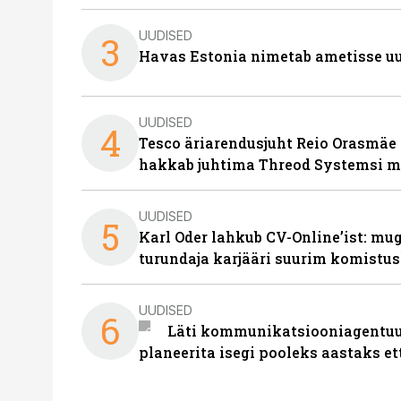
UUDISED
3
Havas Estonia nimetab ametisse uu
UUDISED
4
Tesco äriarendusjuht Reio Orasmäe 
hakkab juhtima Threod Systemsi 
UUDISED
5
Karl Oder lahkub CV-Online’ist: m
turundaja karjääri suurim komistus
UUDISED
6
Läti kommunikatsiooniagentuur
planeerita isegi pooleks aastaks et