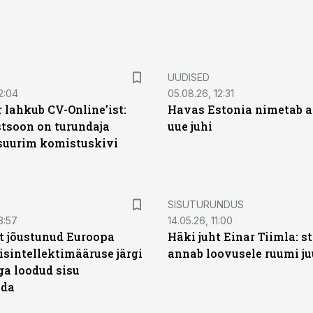
UUDISED
2:04
05.08.26, 12:31
 lahkub CV-Online’ist:
Havas Estonia nimetab 
soon on turundaja
uue juhi
 suurim komistuskivi
ST
SISUTURUNDUS
3:57
14.05.26, 11:00
t jõustunud Euroopa
Häki juht Einar Tiimla: s
isintellektimääruse järgi
annab loovusele ruumi ju
ga loodud sisu
ada