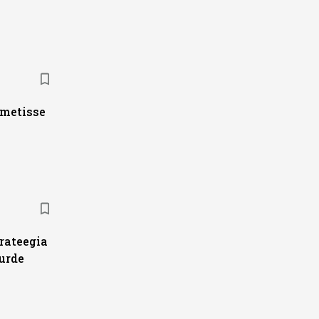
ametisse
trateegia
urde