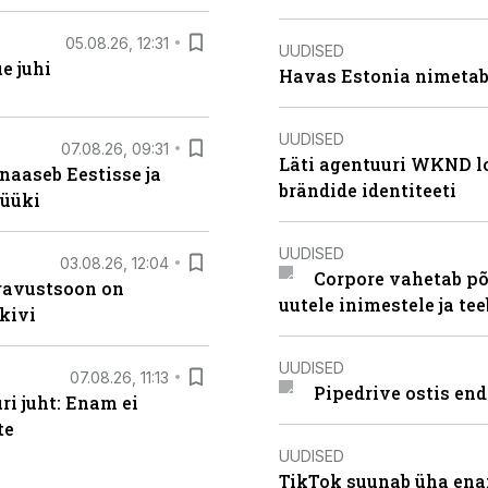
05.08.26, 12:31
UUDISED
e juhi
Havas Estonia nimetab 
UUDISED
07.08.26, 09:31
Läti agentuuri WKND lo
naaseb Eestisse ja
brändide identiteeti
müüki
UUDISED
03.08.26, 12:04
Corpore vahetab põ
ugavustsoon on
uutele inimestele ja t
kivi
UUDISED
07.08.26, 11:13
Pipedrive ostis end
i juht: Enam ei
te
UUDISED
TikTok suunab üha ena