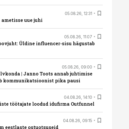
05.08.26, 12:31
ametisse uue juhi
05.08.26, 11:07
ovjuht: Üldine influencer-sisu hägustab
05.08.26, 09:00
lvkonda | Janno Toots annab juhtimise
eeb kommunikatsioonist pika pausi
04.08.26, 14:10
iste töötajate loodud idufirma Outfunnel
04.08.26, 09:15
m eestlaste ostuotsuseid