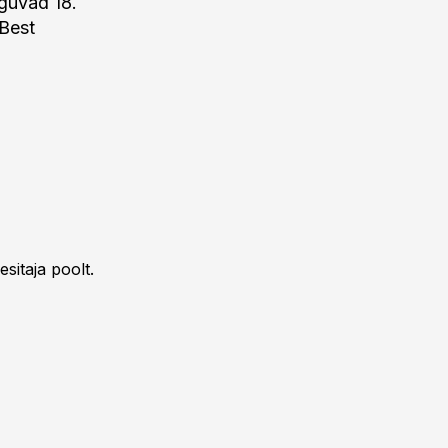
lguvad 18.
 Best
sitaja poolt.