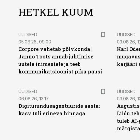
HETKEL KUUM
UUDISED
UUDISED
05.08.26, 09:00
03.08.26, 1
Corpore vahetab põlvkonda |
Karl Oder
Janno Toots annab juhtimise
mugavust
uutele inimestele ja teeb
karjääri
kommunikatsioonist pika pausi
UUDISED
UUDISED
06.08.26, 13:17
03.08.26, 1
Digiturundusagentuuride aasta:
Augustis
kasv tuli erineva hinnaga
Liidu teh
tuleb AI-
märgist