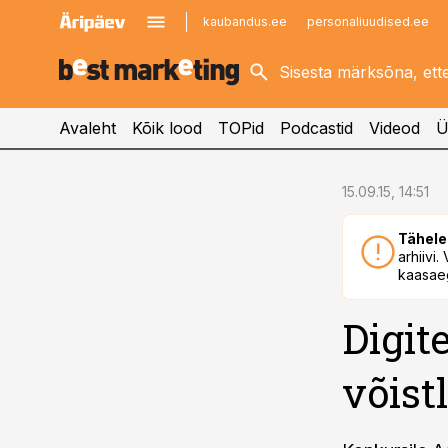
kaubandus.ee
personaliuudised.ee
kinnisvarauudised.ee
imelineajalugu.ee
logistikauudised.ee
imelineteadus.ee
Avaleht
Kõik lood
TOPid
Podcastid
Videod
Ü
cebook
15.09.15, 14:51
Twitter)
Tähele
kedIn
arhiivi
kaasaeg
ail
Digit
k
võist