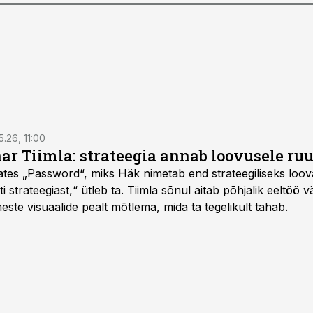
5.26, 11:00
nar Tiimla: strateegia annab loovusele ru
saates „Password“, miks Häk nimetab end strateegiliseks loo
 strateegiast,“ ütleb ta. Tiimla sõnul aitab põhjalik eeltöö v
meste visuaalide pealt mõtlema, mida ta tegelikult tahab.