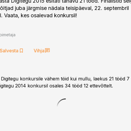
sta Digitegu 2015 esitati tänavu 21 tööd. Finalistid se
õitjad juba järgmise nädala teisipäeval, 22. septembril
al. Vaata, kes osalevad konkursil!
oimetaja
Salvesta
Vihja
 Digitegu konkursile vähem töid kui mullu, laekus 21 tööd 7 e
gitegu 2014 konkursil osales 34 tööd 12 ettevõttelt.