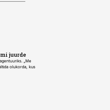
umi juurde
vagentuuriks. „Me
ältida olukorda, kus