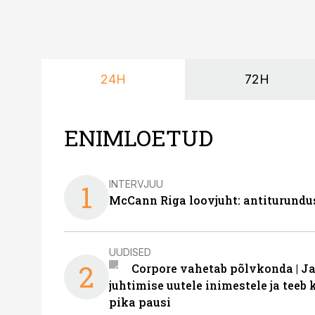
24H
72H
ENIMLOETUD
INTERVJUU
1
McCann Riga loovjuht: antiturundu
UUDISED
2
Corpore vahetab põlvkonda | J
juhtimise uutele inimestele ja tee
pika pausi