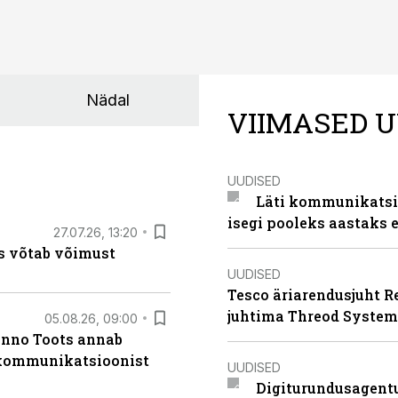
Nädal
VIIMASED U
UUDISED
Läti kommunikatsio
isegi pooleks aastaks e
27.07.26, 13:20
s võtab võimust
UUDISED
Tesco äriarendusjuht R
juhtima Threod System
05.08.26, 09:00
anno Toots annab
b kommunikatsioonist
UUDISED
Digiturundusagentu