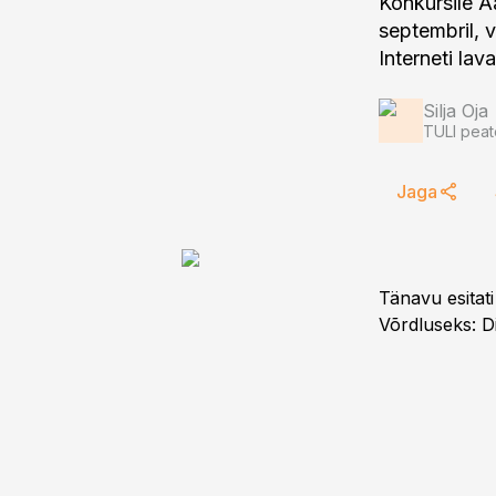
Konkursile Aa
septembril, v
Interneti lav
Silja Oja
TULI peat
Jaga
Tänavu esitati
Võrdluseks: Di