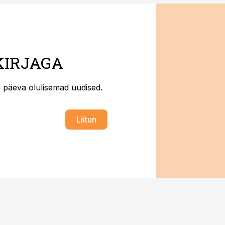
KIRJAGA
ti päeva olulisemad uudised.
Liitun