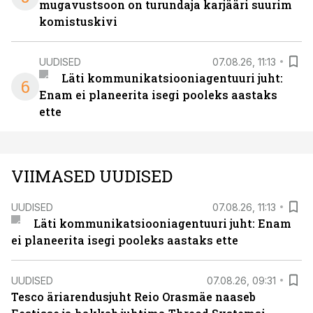
mugavustsoon on turundaja karjääri suurim
komistuskivi
UUDISED
07.08.26, 11:13
Läti kommunikatsiooniagentuuri juht:
6
Enam ei planeerita isegi pooleks aastaks
ette
VIIMASED UUDISED
UUDISED
07.08.26, 11:13
Läti kommunikatsiooniagentuuri juht: Enam
ei planeerita isegi pooleks aastaks ette
UUDISED
07.08.26, 09:31
Tesco äriarendusjuht Reio Orasmäe naaseb