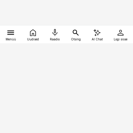
Menüü
Uudised
Raadio
Otsing
AI Chat
Logi sisse
Vana-Lõuna 39/1, 19094 Tallinn
(+372) 667 0111
bestmarketing@best-marketing.ee
Telli
Reklaam
Firmast
Sisu kasutamisõigused
Ajakirjaniku
eetikakoodeks