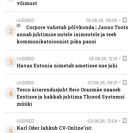
võimust
UUDISED
05.08.26, 09:00
Corpore vahetab põlvkonda | Janno Toots
2
annab juhtimise uutele inimestele ja teeb
kommunikatsioonist pika pausi
UUDISED
05.08.26, 12:31
3
Havas Estonia nimetab ametisse uue juhi
UUDISED
07.08.26, 09:31
Tesco äriarendusjuht Reio Orasmäe naaseb
4
Eestisse ja hakkab juhtima Threod Systemsi
müüki
UUDISED
03.08.26, 12:04
Karl Oder lahkub CV-Online’ist:
5