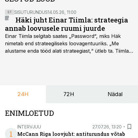
SISUTURUNDUS
14.05.26, 11:00
ST
Häki juht Einar Tiimla: strateegia
annab loovusele ruumi juurde
Einar Tiimla selgitab saates „Password“, miks Häk
nimetab end strateegiliseks loovagentuuriks. „Me
alustame enda tööd alati strateegiast,“ ütleb ta. Tiimla
sõnul aitab põhjalik eeltöö vältida olukorda, kus klient
hakkab alles esimeste visuaalide pealt mõtlema, mida
ta tegelikult tahab.
24H
72H
Nädal
ENIMLOETUD
INTERVJUU
27.07.26, 13:20
1
McCann Riga loovjuht: antiturundus võtab