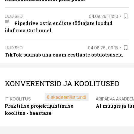
UUDISED
04.08.26, 14:10
Pipedrive ostis endiste töötajate loodud
idufirma Outfunnel
UUDISED
04.08.26, 09:15
TikTok suunab üha enam eestlaste ostuotsuseid
KONVERENTSID JA KOOLITUSED
8 akadeemilist tundi
IT KOOLITUS
ÄRIPÄEVA AKADEE
Praktilise projektijuhtimise
AI müügis ja t
koolitus - baastase