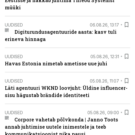
Eestisse ja hakkab juhtima Threod Systemsi
müüki
UUDISED
06.08.26, 13:17
Digiturundusagentuuride aasta: kasv tuli
erineva hinnaga
UUDISED
05.08.26, 12:31
Havas Estonia nimetab ametisse uue juhi
UUDISED
05.08.26, 11:07
Läti agentuuri WKND loovjuht: Üldine influencer-
sisu hägustab brändide identiteeti
UUDISED
05.08.26, 09:00
Corpore vahetab põlvkonda | Janno Toots
annab juhtimise uutele inimestele ja teeb
kommunikatsioonist pika pausi