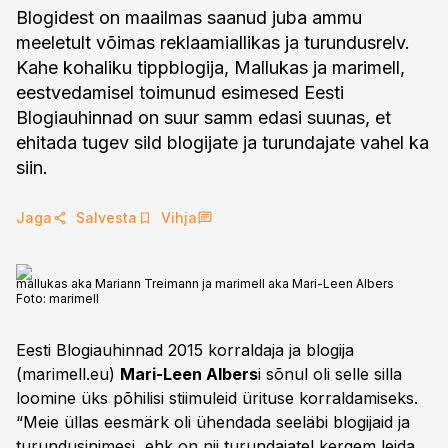
Blogidest on maailmas saanud juba ammu
meeletult võimas reklaamiallikas ja turundusrelv.
Kahe kohaliku tippblogija, Mallukas ja marimell,
eestvedamisel toimunud esimesed Eesti
Blogiauhinnad on suur samm edasi suunas, et
ehitada tugev sild blogijate ja turundajate vahel ka
siin.
Jaga
Salvesta
Vihja
mallukas aka Mariann Treimann ja marimell aka Mari-Leen Albers
Foto:
marimell
Eesti Blogiauhinnad 2015 korraldaja ja blogija
(marimell.eu)
Mari-Leen Albers
i sõnul oli selle silla
loomine üks põhilisi stiimuleid ürituse korraldamiseks.
“Meie üllas eesmärk oli ühendada seeläbi blogijaid ja
turundusinimesi, ehk on nii turundajatel kergem leida