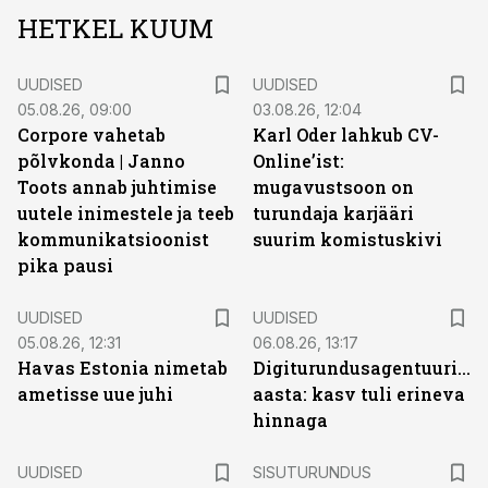
HETKEL KUUM
UUDISED
UUDISED
05.08.26, 09:00
03.08.26, 12:04
Corpore vahetab
Karl Oder lahkub CV-
põlvkonda | Janno
Online’ist:
Toots annab juhtimise
mugavustsoon on
uutele inimestele ja teeb
turundaja karjääri
kommunikatsioonist
suurim komistuskivi
pika pausi
UUDISED
UUDISED
05.08.26, 12:31
06.08.26, 13:17
Havas Estonia nimetab
Digiturundusagentuuride
ametisse uue juhi
aasta: kasv tuli erineva
hinnaga
ST
UUDISED
SISUTURUNDUS