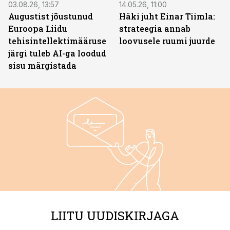
03.08.26, 13:57
14.05.26, 11:00
Augustist jõustunud
Häki juht Einar Tiimla:
Euroopa Liidu
strateegia annab
tehisintellektimääruse
loovusele ruumi juurde
järgi tuleb AI-ga loodud
sisu märgistada
LIITU UUDISKIRJAGA