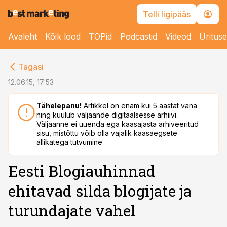
Telli ligipääs
Avaleht
Kõik lood
TOPid
Podcastid
Videod
Üritus
cebook
Tagasi
Twitter)
12.06.15, 17:53
kedIn
Tähelepanu!
Artikkel on enam kui 5 aastat vana
ning kuulub väljaande digitaalsesse arhiivi.
ail
Väljaanne ei uuenda ega kaasajasta arhiveeritud
sisu, mistõttu võib olla vajalik kaasaegsete
k
allikatega tutvumine
Eesti Blogiauhinnad
ehitavad silda blogijate ja
turundajate vahel