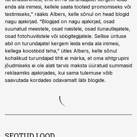
enda ala inimesi, kellele saata tooteid promomiseks või
testimiseks,” rääkis Albers, kelle sõnul on head blogid
nagu ajakirjad. “Blogijad on nagu ajakirjad, osad
suunatud meestele, osad naistele, osad ilunautlejatele,
osad fotohuvilistele või söögitegijatele. Sellise ürituse
abil on turundajatel kergem leida enda ala inimesi,
kellega koostööd teha,” ütles Albers, kelle sõnul
kohalikud turundajad tihti ei märka, et oma sihtgrupini
jõudmiseks ei ole alati tarvis maksta üüratuid summasid
reklaamiks ajakirjades, kui sama tulemuse võib
saavutada kordades odavamalt läbi blogide.
SEOTUD LOOD