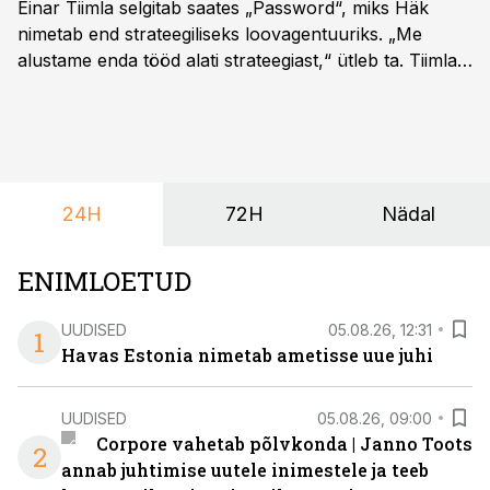
Einar Tiimla selgitab saates „Password“, miks Häk
nimetab end strateegiliseks loovagentuuriks. „Me
alustame enda tööd alati strateegiast,“ ütleb ta. Tiimla
sõnul aitab põhjalik eeltöö vältida olukorda, kus klient
hakkab alles esimeste visuaalide pealt mõtlema, mida
ta tegelikult tahab.
24H
72H
Nädal
ENIMLOETUD
UUDISED
05.08.26, 12:31
1
Havas Estonia nimetab ametisse uue juhi
UUDISED
05.08.26, 09:00
Corpore vahetab põlvkonda | Janno Toots
2
annab juhtimise uutele inimestele ja teeb