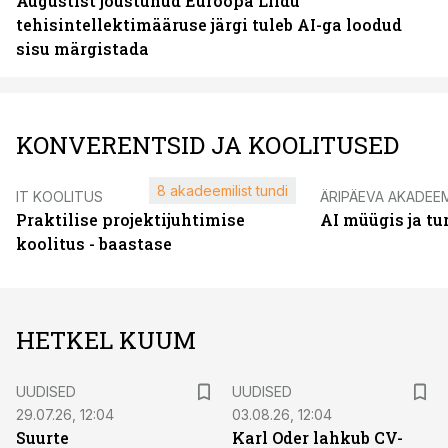
Augustist jõustunud Euroopa Liidu
tehisintellektimääruse järgi tuleb AI-ga loodud
sisu märgistada
KONVERENTSID JA KOOLITUSED
8 akadeemilist tundi
IT KOOLITUS
ÄRIPÄEVA AKADEE
Praktilise projektijuhtimise
AI müügis ja t
koolitus - baastase
HETKEL KUUM
UUDISED
UUDISED
29.07.26, 12:04
03.08.26, 12:04
Suurte
Karl Oder lahkub CV-