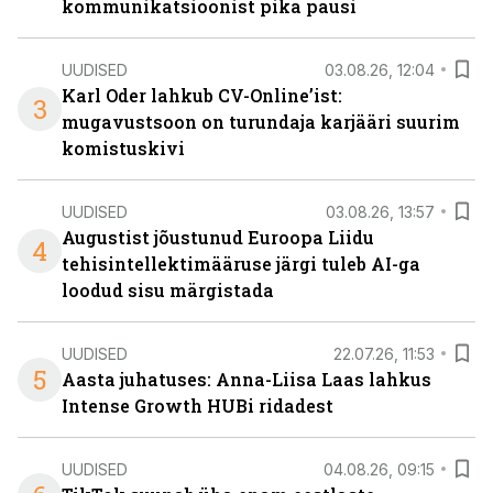
kommunikatsioonist pika pausi
UUDISED
03.08.26, 12:04
Karl Oder lahkub CV-Online’ist:
3
mugavustsoon on turundaja karjääri suurim
komistuskivi
UUDISED
03.08.26, 13:57
Augustist jõustunud Euroopa Liidu
4
tehisintellektimääruse järgi tuleb AI-ga
loodud sisu märgistada
UUDISED
22.07.26, 11:53
5
Aasta juhatuses: Anna-Liisa Laas lahkus
Intense Growth HUBi ridadest
UUDISED
04.08.26, 09:15