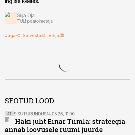
inglise keeles.
Silja Oja
TULI peatoimetaja
Jaga
Salvesta
Vihja
SEOTUD LOOD
SISUTURUNDUS
14.05.26, 11:00
ST
Häki juht Einar Tiimla: strateegia
annab loovusele ruumi juurde