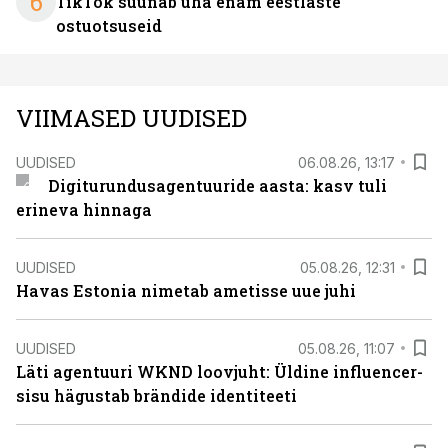
6
TikTok suunab üha enam eestlaste
ostuotsuseid
VIIMASED UUDISED
UUDISED
06.08.26, 13:17
Digiturundusagentuuride aasta: kasv tuli
erineva hinnaga
UUDISED
05.08.26, 12:31
Havas Estonia nimetab ametisse uue juhi
UUDISED
05.08.26, 11:07
Läti agentuuri WKND loovjuht: Üldine influencer-
sisu hägustab brändide identiteeti