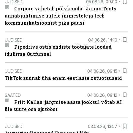
UUDISED
05.08.26, 09:00
Corpore vahetab põlvkonda | Janno Toots
annab juhtimise uutele inimestele ja teeb
kommunikatsioonist pika pausi
UUDISED
04.08.26, 14:10
Pipedrive ostis endiste töötajate loodud
idufirma Outfunnel
UUDISED
04.08.26, 09:15
TikTok suunab üha enam eestlaste ostuotsuseid
SAATED
04.08.26, 09:12
Priit Kallas: järgmise aasta jooksul võtab AI
üle suure osa ajutööst
UUDISED
03.08.26, 13:57