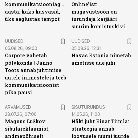
kommunikatsiooniagentuuride
Online’ist:
aasta: kaks kasvasid,
mugavustsoon on
üks aeglustas tempot
turundaja karjääri
suurim komistuskivi
UUDISED
UUDISED
05.08.26, 09:00
05.08.26, 12:31
Corpore vahetab
Havas Estonia nimetab
põlvkonda | Janno
ametisse uue juhi
Toots annab juhtimise
uutele inimestele ja teeb
kommunikatsioonist
pika pausi
ST
ARVAMUSED
SISUTURUNDUS
28.07.26, 07:00
14.05.26, 11:00
Magnus Lužkov:
Häki juht Einar Tiimla:
sibulareklaamist,
strateegia annab
andmepõhiselt
loovusele ruumi juurde