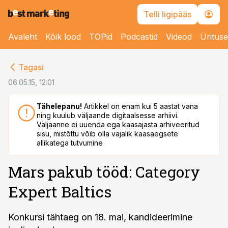
Telli ligipääs
Avaleht
Kõik lood
TOPid
Podcastid
Videod
Üritus
cebook
Tagasi
Twitter)
06.05.15, 12:01
kedIn
Tähelepanu!
Artikkel on enam kui 5 aastat vana
ning kuulub väljaande digitaalsesse arhiivi.
ail
Väljaanne ei uuenda ega kaasajasta arhiveeritud
sisu, mistõttu võib olla vajalik kaasaegsete
k
allikatega tutvumine
Mars pakub tööd: Category
Expert Baltics
Konkursi tähtaeg on 18. mai, kandideerimine