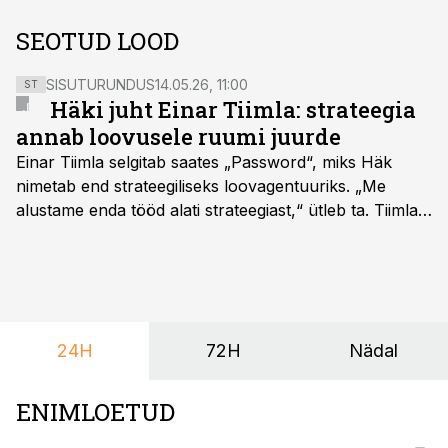
SEOTUD LOOD
SISUTURUNDUS
14.05.26, 11:00
ST
Häki juht Einar Tiimla: strateegia
annab loovusele ruumi juurde
Einar Tiimla selgitab saates „Password“, miks Häk
nimetab end strateegiliseks loovagentuuriks. „Me
alustame enda tööd alati strateegiast,“ ütleb ta. Tiimla
sõnul aitab põhjalik eeltöö vältida olukorda, kus klient
hakkab alles esimeste visuaalide pealt mõtlema, mida
ta tegelikult tahab.
24H
72H
Nädal
ENIMLOETUD