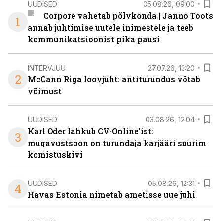
UUDISED
05.08.26, 09:00
Corpore vahetab põlvkonda | Janno Toots
1
annab juhtimise uutele inimestele ja teeb
kommunikatsioonist pika pausi
INTERVJUU
27.07.26, 13:20
2
McCann Riga loovjuht: antiturundus võtab
võimust
UUDISED
03.08.26, 12:04
Karl Oder lahkub CV-Online’ist:
3
mugavustsoon on turundaja karjääri suurim
komistuskivi
UUDISED
05.08.26, 12:31
4
Havas Estonia nimetab ametisse uue juhi