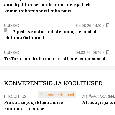
annab juhtimise uutele inimestele ja teeb
kommunikatsioonist pika pausi
UUDISED
04.08.26, 14:10
Pipedrive ostis endiste töötajate loodud
idufirma Outfunnel
UUDISED
04.08.26, 09:15
TikTok suunab üha enam eestlaste ostuotsuseid
KONVERENTSID JA KOOLITUSED
8 akadeemilist tundi
IT KOOLITUS
ÄRIPÄEVA AKADEE
Praktilise projektijuhtimise
AI müügis ja t
koolitus - baastase