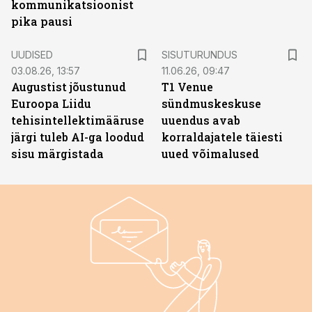
kommunikatsioonist
pika pausi
ST
UUDISED
SISUTURUNDUS
03.08.26, 13:57
11.06.26, 09:47
Augustist jõustunud
T1 Venue
Euroopa Liidu
sündmuskeskuse
tehisintellektimääruse
uuendus avab
järgi tuleb AI-ga loodud
korraldajatele täiesti
sisu märgistada
uued võimalused