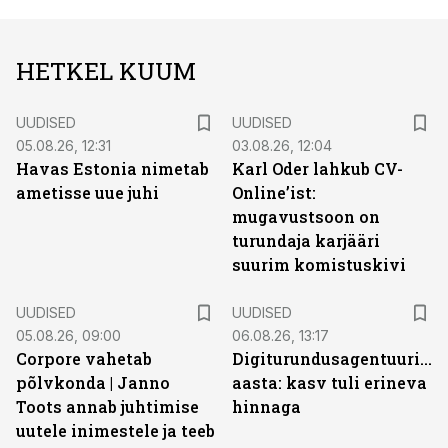
HETKEL KUUM
UUDISED
UUDISED
05.08.26, 12:31
03.08.26, 12:04
Havas Estonia nimetab
Karl Oder lahkub CV-
ametisse uue juhi
Online’ist:
mugavustsoon on
turundaja karjääri
suurim komistuskivi
UUDISED
UUDISED
05.08.26, 09:00
06.08.26, 13:17
Corpore vahetab
Digiturundusagentuuride
põlvkonda | Janno
aasta: kasv tuli erineva
Toots annab juhtimise
hinnaga
uutele inimestele ja teeb