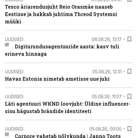
Tesco äriarendusjuht Reio Orasmäe naaseb
Eestisse ja hakkab juhtima Threod Systemsi
müüki
UUDISED
06.08.26, 13:17
Digiturundusagentuuride aasta: kasv tuli
erineva hinnaga
UUDISED
05.08.26, 12:31
Havas Estonia nimetab ametisse uue juhi
UUDISED
05.08.26, 11:07
Läti agentuuri WKND loovjuht: Üldine influencer-
sisu hägustab brändide identiteeti
UUDISED
05.08.26, 09:00
Corpore vahetab põlvkonda | Janno Toots