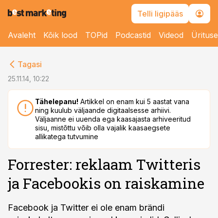
Telli ligipääs
Avaleht
Kõik lood
TOPid
Podcastid
Videod
Üritus
cebook
Tagasi
Twitter)
25.11.14, 10:22
kedIn
Tähelepanu!
Artikkel on enam kui 5 aastat vana
ning kuulub väljaande digitaalsesse arhiivi.
ail
Väljaanne ei uuenda ega kaasajasta arhiveeritud
sisu, mistõttu võib olla vajalik kaasaegsete
k
allikatega tutvumine
Forrester: reklaam Twitteris
ja Facebookis on raiskamine
Facebook ja Twitter ei ole enam brändi