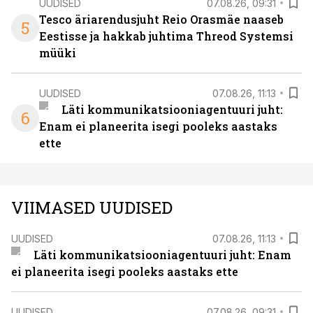
UUDISED
07.08.26, 09:31
Tesco äriarendusjuht Reio Orasmäe naaseb
5
Eestisse ja hakkab juhtima Threod Systemsi
müüki
UUDISED
07.08.26, 11:13
Läti kommunikatsiooniagentuuri juht:
6
Enam ei planeerita isegi pooleks aastaks
ette
VIIMASED UUDISED
UUDISED
07.08.26, 11:13
Läti kommunikatsiooniagentuuri juht: Enam
ei planeerita isegi pooleks aastaks ette
UUDISED
07.08.26, 09:31