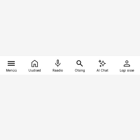
Menüü
Uudised
Raadio
Otsing
AI Chat
Logi sisse
Vana-Lõuna 39/1, 19094 Tallinn
(+372) 667 0111
bestmarketing@best-marketing.ee
Telli
Reklaam