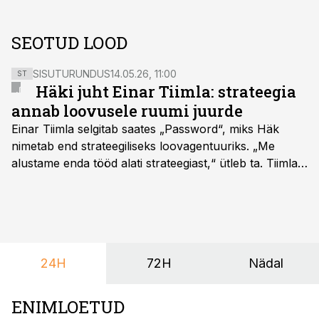
SEOTUD LOOD
SISUTURUNDUS
14.05.26, 11:00
ST
Häki juht Einar Tiimla: strateegia
annab loovusele ruumi juurde
Einar Tiimla selgitab saates „Password“, miks Häk
nimetab end strateegiliseks loovagentuuriks. „Me
alustame enda tööd alati strateegiast,“ ütleb ta. Tiimla
sõnul aitab põhjalik eeltöö vältida olukorda, kus klient
hakkab alles esimeste visuaalide pealt mõtlema, mida
ta tegelikult tahab.
24H
72H
Nädal
ENIMLOETUD