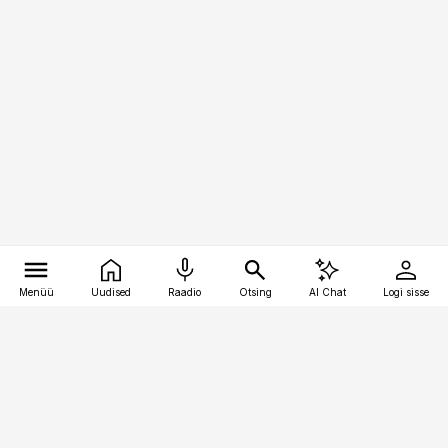
Menüü
Uudised
Raadio
Otsing
AI Chat
Logi sisse
Vana-Lõuna 39/1, 19094 Tallinn
(+372) 667 0111
bestmarketing@best-marketing.ee