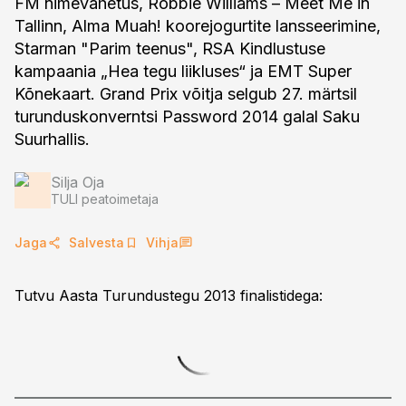
FM nimevahetus, Robbie Williams – Meet Me in
Tallinn, Alma Muah! koorejogurtite lansseerimine,
Starman "Parim teenus", RSA Kindlustuse
kampaania „Hea tegu liikluses“ ja EMT Super
Kõnekaart. Grand Prix võitja selgub 27. märtsil
turunduskonverntsi Password 2014 galal Saku
Suurhallis.
Silja Oja
TULI peatoimetaja
Jaga
Salvesta
Vihja
Tutvu Aasta Turundustegu 2013 finalistidega: