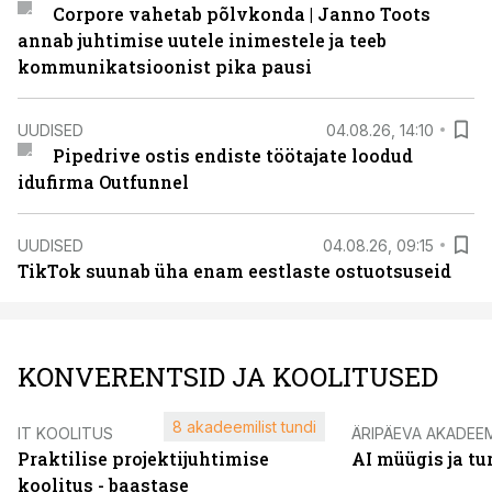
Corpore vahetab põlvkonda | Janno Toots
annab juhtimise uutele inimestele ja teeb
kommunikatsioonist pika pausi
UUDISED
04.08.26, 14:10
Pipedrive ostis endiste töötajate loodud
idufirma Outfunnel
UUDISED
04.08.26, 09:15
TikTok suunab üha enam eestlaste ostuotsuseid
KONVERENTSID JA KOOLITUSED
8 akadeemilist tundi
IT KOOLITUS
ÄRIPÄEVA AKADEE
Praktilise projektijuhtimise
AI müügis ja t
koolitus - baastase