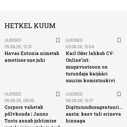
HETKEL KUUM
UUDISED
UUDISED
05.08.26, 12:31
03.08.26, 12:04
Havas Estonia nimetab
Karl Oder lahkub CV-
ametisse uue juhi
Online’ist:
mugavustsoon on
turundaja karjääri
suurim komistuskivi
UUDISED
UUDISED
05.08.26, 09:00
06.08.26, 13:17
Corpore vahetab
Digiturundusagentuuride
põlvkonda | Janno
aasta: kasv tuli erineva
Toots annab juhtimise
hinnaga