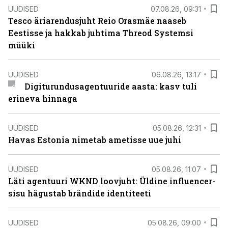
UUDISED
07.08.26, 09:31
Tesco äriarendusjuht Reio Orasmäe naaseb
Eestisse ja hakkab juhtima Threod Systemsi
müüki
UUDISED
06.08.26, 13:17
Digiturundusagentuuride aasta: kasv tuli
erineva hinnaga
UUDISED
05.08.26, 12:31
Havas Estonia nimetab ametisse uue juhi
UUDISED
05.08.26, 11:07
Läti agentuuri WKND loovjuht: Üldine influencer-
sisu hägustab brändide identiteeti
UUDISED
05.08.26, 09:00