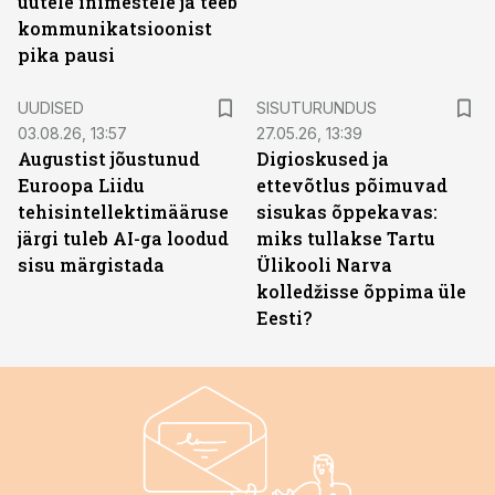
uutele inimestele ja teeb
kommunikatsioonist
pika pausi
ST
UUDISED
SISUTURUNDUS
03.08.26, 13:57
27.05.26, 13:39
Augustist jõustunud
Digioskused ja
Euroopa Liidu
ettevõtlus põimuvad
tehisintellektimääruse
sisukas õppekavas:
järgi tuleb AI-ga loodud
miks tullakse Tartu
sisu märgistada
Ülikooli Narva
kolledžisse õppima üle
Eesti?