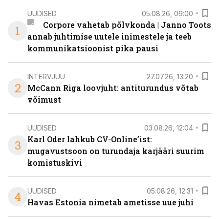
UUDISED
05.08.26, 09:00
Corpore vahetab põlvkonda | Janno Toots
1
annab juhtimise uutele inimestele ja teeb
kommunikatsioonist pika pausi
INTERVJUU
27.07.26, 13:20
2
McCann Riga loovjuht: antiturundus võtab
võimust
UUDISED
03.08.26, 12:04
Karl Oder lahkub CV-Online’ist:
3
mugavustsoon on turundaja karjääri suurim
komistuskivi
UUDISED
05.08.26, 12:31
4
Havas Estonia nimetab ametisse uue juhi