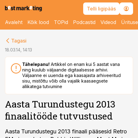
Telli ligipääs
Avaleht
Kõik lood
TOPid
Podcastid
Videod
Üritus
cebook
Tagasi
Twitter)
18.03.14, 14:13
kedIn
Tähelepanu!
Artikkel on enam kui 5 aastat vana
ning kuulub väljaande digitaalsesse arhiivi.
ail
Väljaanne ei uuenda ega kaasajasta arhiveeritud
sisu, mistõttu võib olla vajalik kaasaegsete
k
allikatega tutvumine
Aasta Turundustegu 2013
finaalitööde tutvustused
Aasta Turundustegu 2013 finaali pääsesid Retro