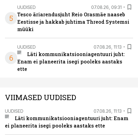
UUDISED
07.08.26, 09:31
Tesco äriarendusjuht Reio Orasmäe naaseb
5
Eestisse ja hakkab juhtima Threod Systemsi
müüki
UUDISED
07.08.26, 11:13
Läti kommunikatsiooniagentuuri juht:
6
Enam ei planeerita isegi pooleks aastaks
ette
VIIMASED UUDISED
UUDISED
07.08.26, 11:13
Läti kommunikatsiooniagentuuri juht: Enam
ei planeerita isegi pooleks aastaks ette