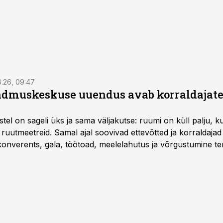
6.26, 09:47
dmuskeskuse uuendus avab korraldajatel
l on sageli üks ja sama väljakutse: ruumi on küll palju, kuid
 ruutmeetreid. Samal ajal soovivad ettevõtted ja korraldaja
onverents, gala, töötoad, meelelahutus ja võrgustumine ter
at asukohta. T1 keskuses tegutsev sündmuskeskus T1 Venue
uendusega, mis pakub senisest oluliselt rohkem lahendusi.