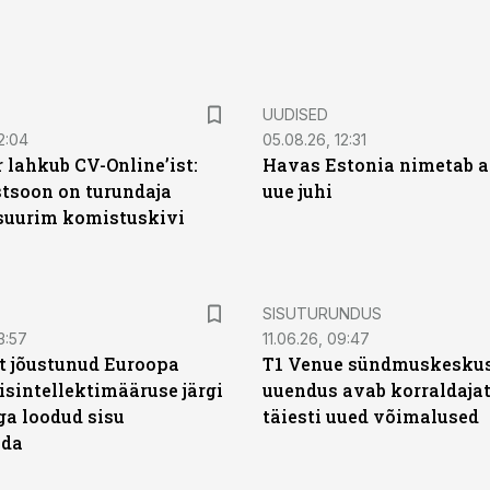
UUDISED
2:04
05.08.26, 12:31
 lahkub CV-Online’ist:
Havas Estonia nimetab 
soon on turundaja
uue juhi
 suurim komistuskivi
ST
SISUTURUNDUS
3:57
11.06.26, 09:47
t jõustunud Euroopa
T1 Venue sündmuskesku
isintellektimääruse järgi
uuendus avab korraldajat
ga loodud sisu
täiesti uued võimalused
ada