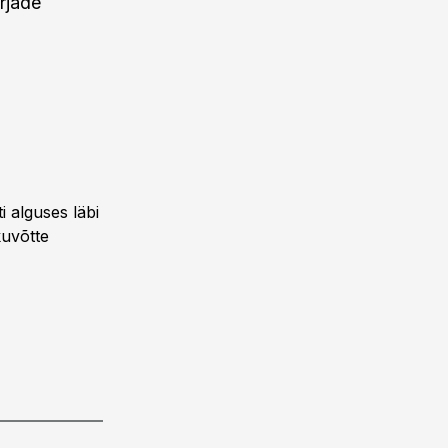
rjade
i alguses läbi
kuvõtte