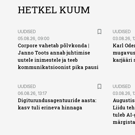
HETKEL KUUM
UUDISED
UUDISED
05.08.26, 09:00
03.08.26, 1
Corpore vahetab põlvkonda |
Karl Oder
Janno Toots annab juhtimise
mugavust
uutele inimestele ja teeb
karjääri
kommunikatsioonist pika pausi
UUDISED
UUDISED
06.08.26, 13:17
03.08.26, 1
Digiturundusagentuuride aasta:
Augustis
kasv tuli erineva hinnaga
Liidu teh
tuleb AI-
märgist