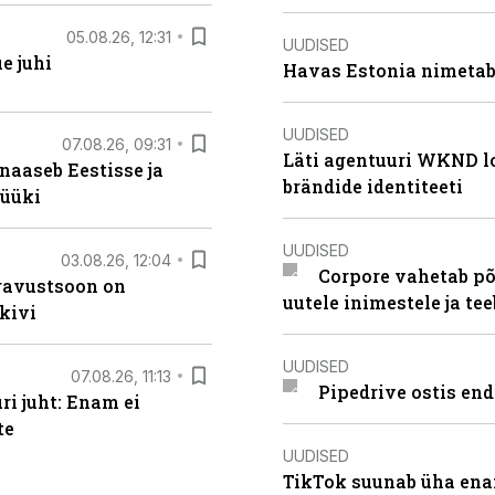
05.08.26, 12:31
UUDISED
e juhi
Havas Estonia nimetab 
UUDISED
07.08.26, 09:31
Läti agentuuri WKND lo
naaseb Eestisse ja
brändide identiteeti
müüki
UUDISED
03.08.26, 12:04
Corpore vahetab põ
ugavustsoon on
uutele inimestele ja t
kivi
UUDISED
07.08.26, 11:13
Pipedrive ostis end
i juht: Enam ei
te
UUDISED
TikTok suunab üha ena