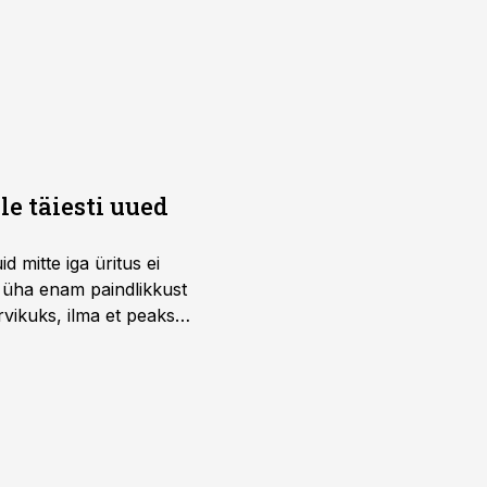
e täiesti uued
 mitte iga üritus ei
d üha enam paindlikkust
vikuks, ilma et peaks
 on just nendele