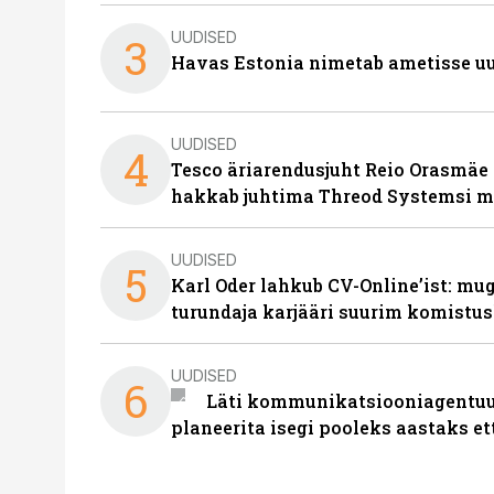
UUDISED
3
Havas Estonia nimetab ametisse uu
UUDISED
4
Tesco äriarendusjuht Reio Orasmäe 
hakkab juhtima Threod Systemsi 
UUDISED
5
Karl Oder lahkub CV-Online’ist: m
turundaja karjääri suurim komistus
UUDISED
6
Läti kommunikatsiooniagentuur
planeerita isegi pooleks aastaks et