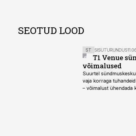
SEOTUD LOOD
ST
SISUTURUNDUS
11.0
T1 Venue sün
võimalused
Suurtel sündmuskeskuste
vaja korraga tuhandeid
– võimalust ühendada k
kasutama mitut erinev
vajadustele vastanud u