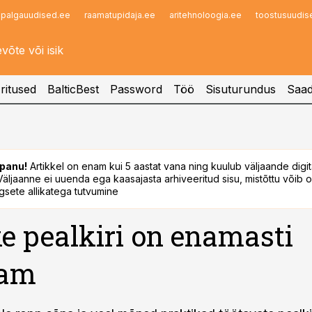
palgauudised.ee
raamatupidaja.ee
aritehnoloogia.ee
toostusuudis
Infopank
Radar
ritused
BalticBest
Password
Töö
Sisuturundus
Saad
panu!
Artikkel on enam kui 5 aastat vana ning kuulub väljaande digi
. Väljaanne ei uuenda ega kaasajasta arhiveeritud sisu, mistõttu võib ol
sete allikatega tutvumine
e pealkiri on enamasti
sam