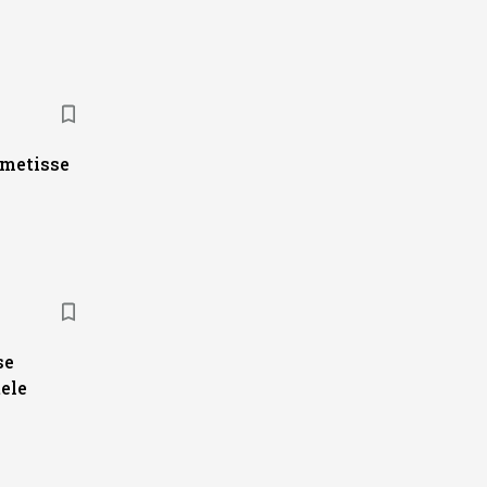
ametisse
se
ele