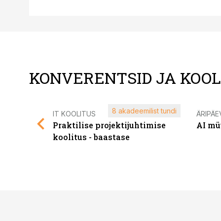
KONVERENTSID JA KOO
8 akadeemilist tundi
IT KOOLITUS
ÄRIPÄE
Praktilise projektijuhtimise
AI mü
koolitus - baastase