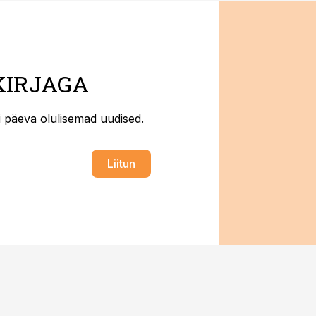
KIRJAGA
ti päeva olulisemad uudised.
Liitun