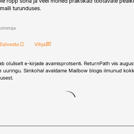
ole ropp sõna ja veel mõned praktikad töötavate pealki
maili turunduses.
oimetaja
Salvesta
Vihja
ab oluliselt e-kirjade avamisprotsenti. ReturnPath viis august
se uuringu. Siinkohal avaldame Mailbow blogis ilmunud kok
usest.