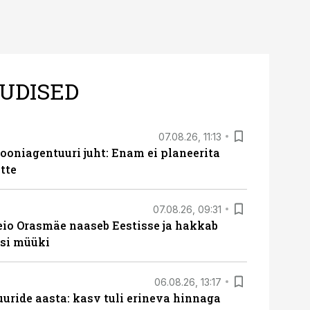
UDISED
07.08.26, 11:13
oniagentuuri juht: Enam ei planeerita
tte
07.08.26, 09:31
eio Orasmäe naaseb Eestisse ja hakkab
si müüki
06.08.26, 13:17
uride aasta: kasv tuli erineva hinnaga