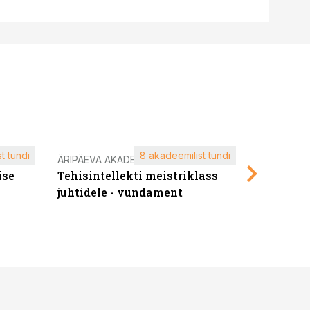
t tundi
8 akadeemilist tundi
ÄRIPÄEVA AKADEEMIA
ÄRIPÄEVA 
ise
Tehisintellekti meistriklass
Edukate f
juhtidele - vundament
kliendiü