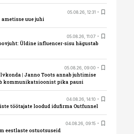
05.08.26, 12:31
ametisse uue juhi
05.08.26, 11:07
ovjuht: Üldine influencer-sisu hägustab
05.08.26, 09:00
lvkonda | Janno Toots annab juhtimise
eeb kommunikatsioonist pika pausi
04.08.26, 14:10
iste töötajate loodud idufirma Outfunnel
04.08.26, 09:15
m eestlaste ostuotsuseid