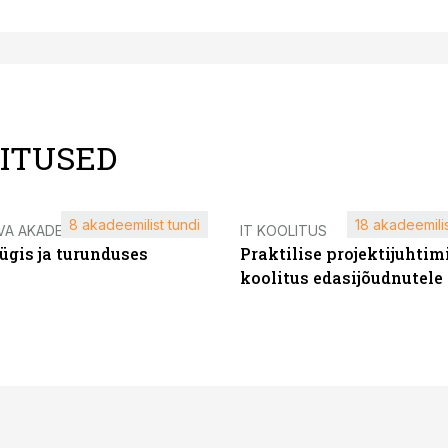
LITUSED
8 akadeemilist tundi
18 akadeemilis
VA AKADEEMIA
IT KOOLITUS
ügis ja turunduses
Praktilise projektijuhtim
koolitus edasijõudnutele