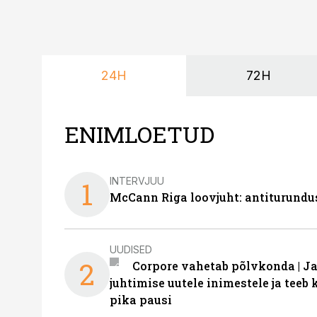
24H
72H
ENIMLOETUD
INTERVJUU
1
McCann Riga loovjuht: antiturundu
UUDISED
2
Corpore vahetab põlvkonda | J
juhtimise uutele inimestele ja tee
pika pausi