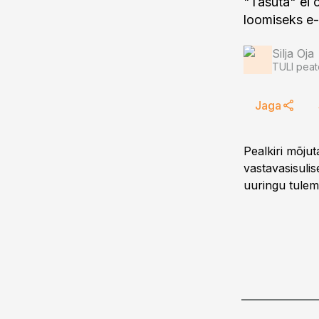
"Tasuta" ei 
loomiseks e-
Silja Oja
TULI peat
Jaga
Pealkiri mõjut
vastavasisuli
uuringu tulem