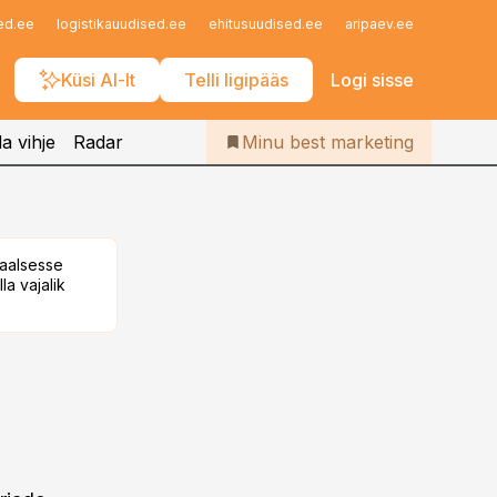
Iseteenindus
ed.ee
logistikauudised.ee
ehitusuudised.ee
aripaev.ee
finantsu
Telli Bestmarketing
Küsi AI-lt
Telli ligipääs
Logi sisse
a vihje
Radar
Minu best marketing
taalsesse
la vajalik