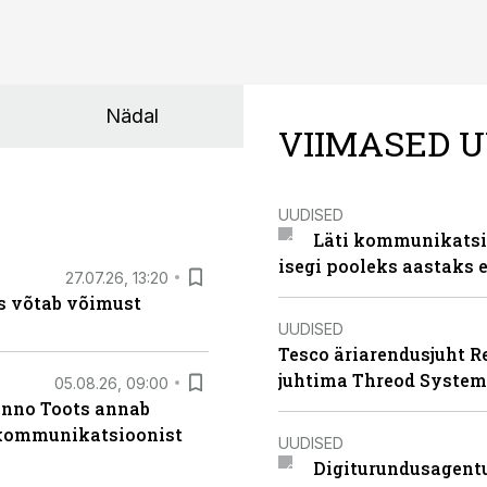
Nädal
VIIMASED U
UUDISED
Läti kommunikatsio
isegi pooleks aastaks e
27.07.26, 13:20
s võtab võimust
UUDISED
Tesco äriarendusjuht R
juhtima Threod System
05.08.26, 09:00
anno Toots annab
b kommunikatsioonist
UUDISED
Digiturundusagentu