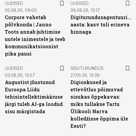
UUDISED
UUDISED
05.08.26, 09:00
06.08.26, 13:17
Corpore vahetab
Digiturundusagentuuride
põlvkonda | Janno
aasta: kasv tuli erineva
Toots annab juhtimise
hinnaga
uutele inimestele ja teeb
kommunikatsioonist
pika pausi
ST
UUDISED
SISUTURUNDUS
03.08.26, 13:57
27.05.26, 13:39
Augustist jõustunud
Digioskused ja
Euroopa Liidu
ettevõtlus põimuvad
tehisintellektimääruse
sisukas õppekavas:
järgi tuleb AI-ga loodud
miks tullakse Tartu
sisu märgistada
Ülikooli Narva
kolledžisse õppima üle
Eesti?