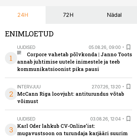
ka neid, kes soovivad teha karjääripööret.
24H
72H
Nädal
ENIMLOETUD
UUDISED
05.08.26, 09:00
Corpore vahetab põlvkonda | Janno Toots
1
annab juhtimise uutele inimestele ja teeb
kommunikatsioonist pika pausi
INTERVJUU
27.07.26, 13:20
2
McCann Riga loovjuht: antiturundus võtab
võimust
UUDISED
03.08.26, 12:04
Karl Oder lahkub CV-Online’ist:
3
mugavustsoon on turundaja karjääri suurim