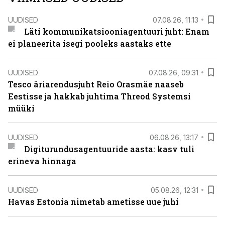
UUDISED
07.08.26, 11:13
Läti kommunikatsiooniagentuuri juht: Enam
ei planeerita isegi pooleks aastaks ette
UUDISED
07.08.26, 09:31
Tesco äriarendusjuht Reio Orasmäe naaseb
Eestisse ja hakkab juhtima Threod Systemsi
müüki
UUDISED
06.08.26, 13:17
Digiturundusagentuuride aasta: kasv tuli
erineva hinnaga
UUDISED
05.08.26, 12:31
Havas Estonia nimetab ametisse uue juhi