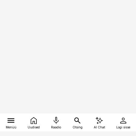
Menüü
Uudised
Raadio
Otsing
AI Chat
Logi sisse