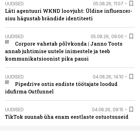
UUDISED
05.08.26, 11:07
Läti agentuuri WKND loovjuht: Üldine influencer-
sisu hägustab brändide identiteeti
UUDISED
05.08.26, 09:00
Corpore vahetab põlvkonda | Janno Toots
annab juhtimise uutele inimestele ja teeb
kommunikatsioonist pika pausi
UUDISED
04.08.26, 14:10
Pipedrive ostis endiste töötajate loodud
idufirma Outfunnel
UUDISED
04.08.26, 09:15
TikTok suunab üha enam eestlaste ostuotsuseid