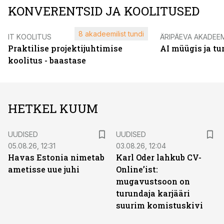
KONVERENTSID JA KOOLITUSED
8 akadeemilist tundi
IT KOOLITUS
ÄRIPÄEVA AKADEE
Praktilise projektijuhtimise
AI müügis ja t
koolitus - baastase
HETKEL KUUM
UUDISED
UUDISED
05.08.26, 12:31
03.08.26, 12:04
Havas Estonia nimetab
Karl Oder lahkub CV-
ametisse uue juhi
Online’ist:
mugavustsoon on
turundaja karjääri
suurim komistuskivi