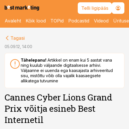
Telli ligipääs
Avaleht
Kõik lood
TOPid
Podcastid
Videod
Üritus
cebook
Tagasi
Twitter)
05.09.12, 14:00
kedIn
Tähelepanu!
Artikkel on enam kui 5 aastat vana
ning kuulub väljaande digitaalsesse arhiivi.
ail
Väljaanne ei uuenda ega kaasajasta arhiveeritud
sisu, mistõttu võib olla vajalik kaasaegsete
k
allikatega tutvumine
Cannes Cyber Lions Grand
Prix võitja esineb Best
Internetil