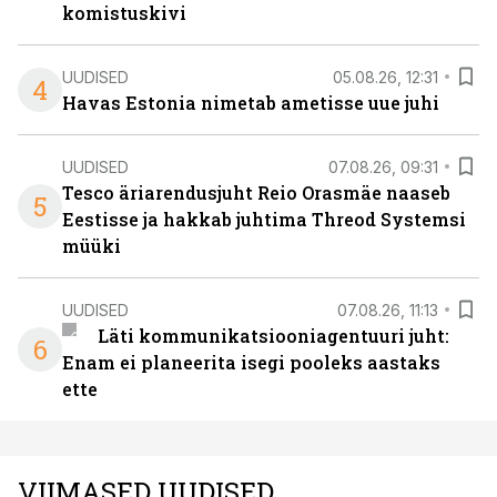
komistuskivi
UUDISED
05.08.26, 12:31
4
Havas Estonia nimetab ametisse uue juhi
UUDISED
07.08.26, 09:31
Tesco äriarendusjuht Reio Orasmäe naaseb
5
Eestisse ja hakkab juhtima Threod Systemsi
müüki
UUDISED
07.08.26, 11:13
Läti kommunikatsiooniagentuuri juht:
6
Enam ei planeerita isegi pooleks aastaks
ette
VIIMASED UUDISED