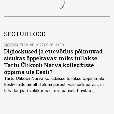
SEOTUD LOOD
SISUTURUNDUS
27.05.26, 13:39
ST
Digioskused ja ettevõtlus põimuvad
sisukas õppekavas: miks tullakse
Tartu Ülikooli Narva kolledžisse
õppima üle Eesti?
Tartu Ülikooli Narva kolledžisse tullakse õppima üle
Eesti– mitte ainult diplomi pärast, vaid sellepärast, et
teha karjääri valdkonnas, mis päriselt huvitab.
Õppekava “Ettevõtlus ja digilahendused” ühendab
ettevõtluse, tehnoloogia ja praktilised oskused viisil,
mis kõnetab nii ettevõtjaid, värskeid koolilõpetajaid kui