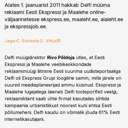
Alates 1. jaanuarist 2011 hakkab Delfi müüma
reklaami Eesti Ekspressi ja Maalehe online-
väljaannetesse ekspress.ee, maaleht.ee, aialeht.ee
ja ekspressjob.ee.
Jaga
Salvesta
Vihja
Delfi müügidirektor
Rivo Põldoja
ütles, et Eesti
Ekspressi ja Maalehe veebikeskkondade
reklaamimüügi liitmine Eesti suurima uudisteportaaliga
Delfi oli Ekspress Grupi loogiline samm, mille järele on
suured meediaplaneerijad ammu küsinud. Ekspressi ja
Maalehe lugejatega laieneb Delfi tooteportfell veelgi,
reklaamiklient saab ühte firmat kasutades sihtida
kampaania urbanistlikust noorest kuni ehtsa Eesti
põllumeheni. Delfi kaudu on võimalik jõuda 61% Eesti
internetikasutajani.