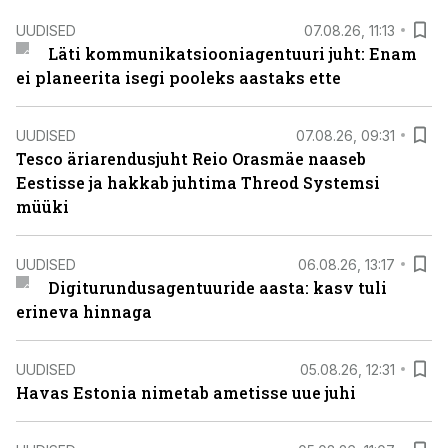
UUDISED
07.08.26, 11:13
Läti kommunikatsiooniagentuuri juht: Enam
ei planeerita isegi pooleks aastaks ette
UUDISED
07.08.26, 09:31
Tesco äriarendusjuht Reio Orasmäe naaseb
Eestisse ja hakkab juhtima Threod Systemsi
müüki
UUDISED
06.08.26, 13:17
Digiturundusagentuuride aasta: kasv tuli
erineva hinnaga
UUDISED
05.08.26, 12:31
Havas Estonia nimetab ametisse uue juhi