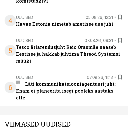
komistuskivi
UUDISED
05.08.26, 12:31
4
Havas Estonia nimetab ametisse uue juhi
UUDISED
07.08.26, 09:31
Tesco äriarendusjuht Reio Orasmäe naaseb
5
Eestisse ja hakkab juhtima Threod Systemsi
müüki
UUDISED
07.08.26, 11:13
Läti kommunikatsiooniagentuuri juht:
6
Enam ei planeerita isegi pooleks aastaks
ette
VIIMASED UUDISED