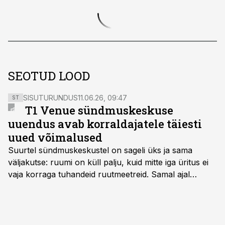
SEOTUD LOOD
SISUTURUNDUS
11.06.26, 09:47
ST
T1 Venue sündmuskeskuse
uuendus avab korraldajatele täiesti
uued võimalused
Suurtel sündmuskeskustel on sageli üks ja sama
väljakutse: ruumi on küll palju, kuid mitte iga üritus ei
vaja korraga tuhandeid ruutmeetreid. Samal ajal
soovivad ettevõtted ja korraldajad üha enam
paindlikkust – võimalust ühendada konverents, gala,
töötoad, meelelahutus ja võrgustumine tervikuks, ilma
et peaks kasutama mitut erinevat asukohta. T1