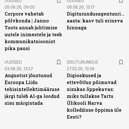
UUDISED
UUDISED
05.08.26, 09:00
06.08.26, 13:17
Corpore vahetab
Digiturundusagentuuride
põlvkonda | Janno
aasta: kasv tuli erineva
Toots annab juhtimise
hinnaga
uutele inimestele ja teeb
kommunikatsioonist
pika pausi
ST
UUDISED
SISUTURUNDUS
03.08.26, 13:57
27.05.26, 13:39
Augustist jõustunud
Digioskused ja
Euroopa Liidu
ettevõtlus põimuvad
tehisintellektimääruse
sisukas õppekavas:
järgi tuleb AI-ga loodud
miks tullakse Tartu
sisu märgistada
Ülikooli Narva
kolledžisse õppima üle
Eesti?