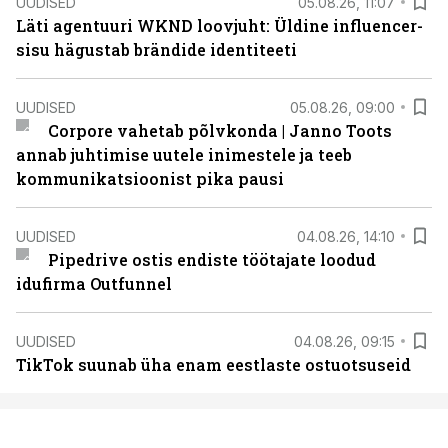
UUDISED
05.08.26, 11:07
Läti agentuuri WKND loovjuht: Üldine influencer-
sisu hägustab brändide identiteeti
UUDISED
05.08.26, 09:00
Corpore vahetab põlvkonda | Janno Toots
annab juhtimise uutele inimestele ja teeb
kommunikatsioonist pika pausi
UUDISED
04.08.26, 14:10
Pipedrive ostis endiste töötajate loodud
idufirma Outfunnel
UUDISED
04.08.26, 09:15
TikTok suunab üha enam eestlaste ostuotsuseid