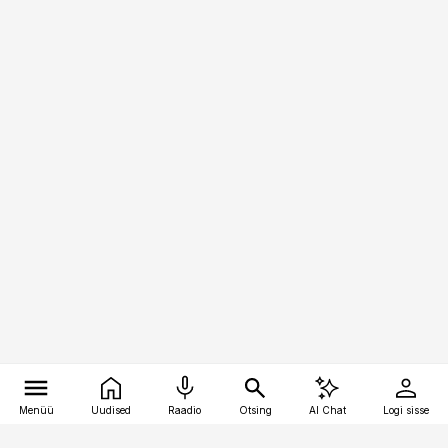
Menüü
Uudised
Raadio
Otsing
AI Chat
Logi sisse