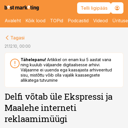
Telli ligipääs
Avaleht
Kõik lood
TOPid
Podcastid
Videod
Üritus
cebook
Tagasi
Twitter)
21.12.10, 00:00
kedIn
Tähelepanu!
Artikkel on enam kui 5 aastat vana
ning kuulub väljaande digitaalsesse arhiivi.
ail
Väljaanne ei uuenda ega kaasajasta arhiveeritud
sisu, mistõttu võib olla vajalik kaasaegsete
k
allikatega tutvumine
Delfi võtab üle Ekspressi ja
Maalehe interneti
reklaamimüügi