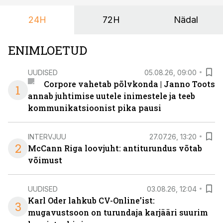
keskuses tegutsev sündmuskeskus T1 Venue on just
24H
72H
Nädal
nendele vajadustele vastanud uuendusega, mis pakub
senisest oluliselt rohkem lahendusi.
ENIMLOETUD
UUDISED
05.08.26, 09:00
Corpore vahetab põlvkonda | Janno Toots
1
annab juhtimise uutele inimestele ja teeb
kommunikatsioonist pika pausi
INTERVJUU
27.07.26, 13:20
2
McCann Riga loovjuht: antiturundus võtab
võimust
UUDISED
03.08.26, 12:04
Karl Oder lahkub CV-Online’ist:
3
mugavustsoon on turundaja karjääri suurim