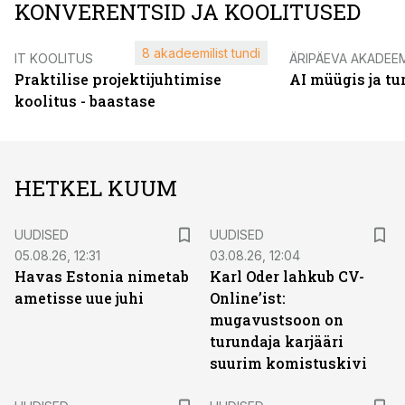
KONVERENTSID JA KOOLITUSED
8 akadeemilist tundi
IT KOOLITUS
ÄRIPÄEVA AKADEE
Praktilise projektijuhtimise
AI müügis ja t
koolitus - baastase
HETKEL KUUM
UUDISED
UUDISED
05.08.26, 12:31
03.08.26, 12:04
Havas Estonia nimetab
Karl Oder lahkub CV-
ametisse uue juhi
Online’ist:
mugavustsoon on
turundaja karjääri
suurim komistuskivi