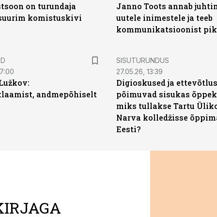
soon on turundaja
Janno Toots annab juhti
 suurim komistuskivi
uutele inimestele ja teeb
kommunikatsioonist pik
ST
ED
SISUTURUNDUS
07:00
27.05.26, 13:39
Lužkov:
Digioskused ja ettevõtlu
klaamist, andmepõhiselt
põimuvad sisukas õppek
miks tullakse Tartu Ülik
Narva kolledžisse õppim
Eesti?
KIRJAGA