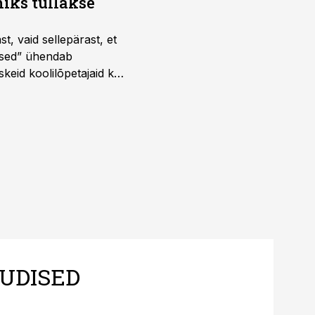
iks tullakse
t, vaid sellepärast, et
dused” ühendab
skeid koolilõpetajaid kui
UDISED