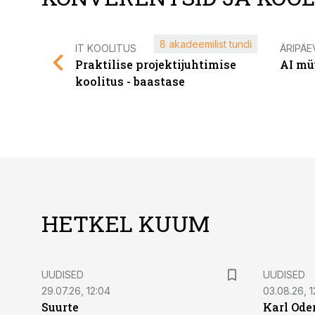
8 akadeemilist tundi
IT KOOLITUS
ÄRIPÄE
Praktilise projektijuhtimise
AI mü
koolitus - baastase
HETKEL KUUM
UUDISED
UUDISED
29.07.26, 12:04
03.08.26, 1
Suurte
Karl Oder