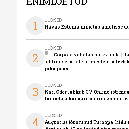
ENIMLOETUD
UUDISED
1
Havas Estonia nimetab ametisse uu
UUDISED
2
Corpore vahetab põlvkonda | J
juhtimise uutele inimestele ja tee
pika pausi
UUDISED
3
Karl Oder lahkub CV-Online’ist: m
turundaja karjääri suurim komistus
UUDISED
4
Augustist jõustunud Euroopa Liidu 
järgi tuleb AI-ga loodud sisu märgi