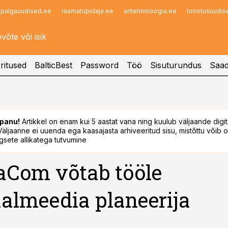
palgauudised.ee
raamatupidaja.ee
aritehnoloogia.ee
toostusuudis
Infopank
Radar
ritused
BalticBest
Password
Töö
Sisuturundus
Saad
panu!
Artikkel on enam kui 5 aastat vana ning kuulub väljaande digi
. Väljaanne ei uuenda ega kaasajasta arhiveeritud sisu, mistõttu võib ol
sete allikatega tutvumine
Com võtab tööle
aalmeedia planeerija