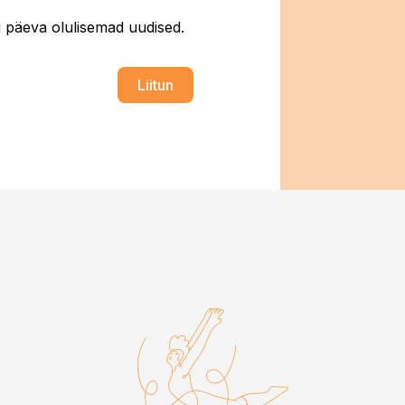
ti päeva olulisemad uudised.
Liitun