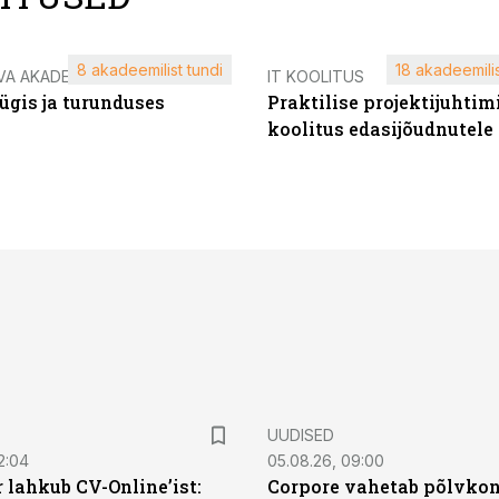
8 akadeemilist tundi
18 akadeemilis
VA AKADEEMIA
IT KOOLITUS
ügis ja turunduses
Praktilise projektijuhtim
koolitus edasijõudnutele
UUDISED
2:04
05.08.26, 09:00
 lahkub CV-Online’ist:
Corpore vahetab põlvkon