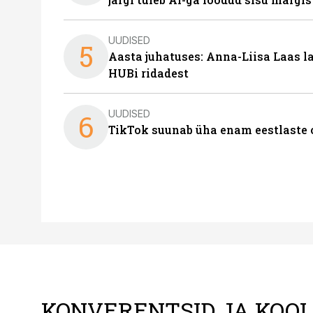
UUDISED
5
Aasta juhatuses: Anna-Liisa Laas 
HUBi ridadest
UUDISED
6
TikTok suunab üha enam eestlaste 
KONVERENTSID JA KOO