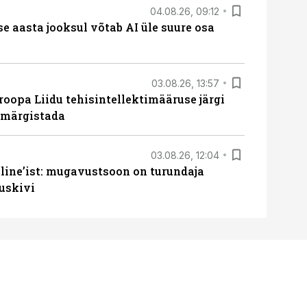
04.08.26, 09:12
ise aasta jooksul võtab AI üle suure osa
03.08.26, 13:57
roopa Liidu tehisintellektimääruse järgi
u märgistada
03.08.26, 12:04
line’ist: mugavustsoon on turundaja
uskivi