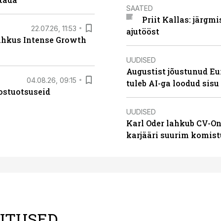
SAATED
Priit Kallas: järgm
22.07.26, 11:53
ajutööst
lahkus Intense Growth
UUDISED
Augustist jõustunud Eu
04.08.26, 09:15
tuleb AI-ga loodud sis
ostuotsuseid
UUDISED
Karl Oder lahkub CV-On
karjääri suurim komist
LITUSED