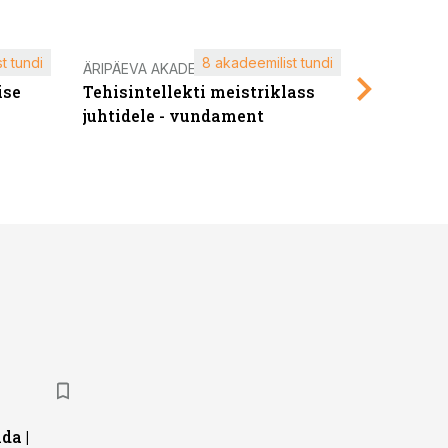
t tundi
8 akadeemilist tundi
ÄRIPÄEVA AKADEEMIA
ÄRIPÄEVA 
ise
Tehisintellekti meistriklass
Edukate f
juhtidele - vundament
kliendiü
da |