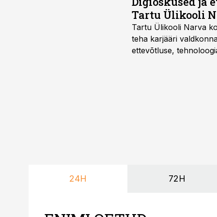
Digioskused ja 
Tartu Ülikooli N
Tartu Ülikooli Narva kol
teha karjääri valdkonn
ettevõtluse, tehnoloogia
ka neid, kes soovivad t
24H
72H