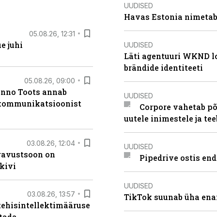
UUDISED
Havas Estonia nimetab 
05.08.26, 12:31
e juhi
UUDISED
Läti agentuuri WKND lo
brändide identiteeti
05.08.26, 09:00
anno Toots annab
UUDISED
b kommunikatsioonist
Corpore vahetab põ
uutele inimestele ja t
03.08.26, 12:04
UUDISED
ugavustsoon on
Pipedrive ostis end
kivi
UUDISED
03.08.26, 13:57
TikTok suunab üha ena
tehisintellektimääruse
stada