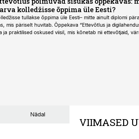
ettevõtlus põimuvad sisukas õppekavas: m
arva kolledžisse õppima üle Eesti?
ledžisse tullakse õppima üle Eesti– mitte ainult diplomi päras
as, mis päriselt huvitab. Õppekava “Ettevõtlus ja digilahen
 ja praktilised oskused viisil, mis kõnetab nii ettevõtjaid, vär
eha karjääripööret.
Nädal
VIIMASED U