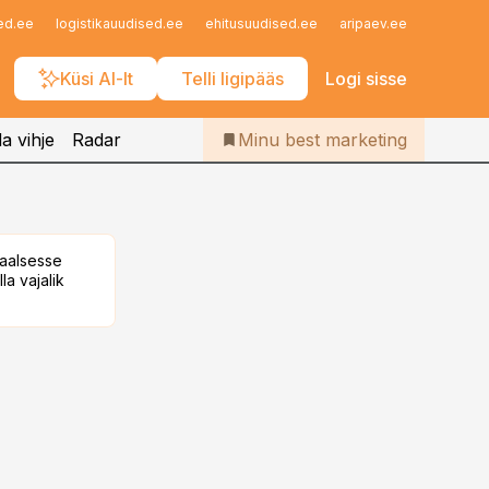
Iseteenindus
ed.ee
logistikauudised.ee
ehitusuudised.ee
aripaev.ee
finantsu
Telli Bestmarketing
Küsi AI-lt
Telli ligipääs
Logi sisse
a vihje
Radar
Minu best marketing
taalsesse
la vajalik