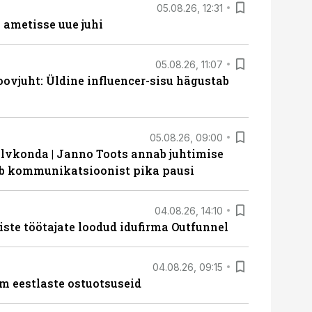
05.08.26, 12:31
ametisse uue juhi
05.08.26, 11:07
ovjuht: Üldine influencer-sisu hägustab
05.08.26, 09:00
lvkonda | Janno Toots annab juhtimise
eeb kommunikatsioonist pika pausi
04.08.26, 14:10
iste töötajate loodud idufirma Outfunnel
04.08.26, 09:15
m eestlaste ostuotsuseid