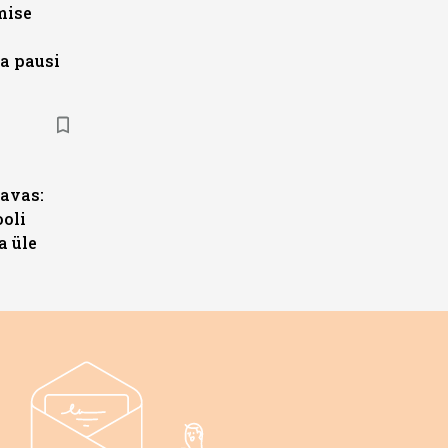
mise
a pausi
s
avas:
ooli
a üle