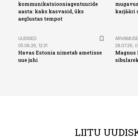
kommunikatsiooniagentuuride
mugavust
aasta: kaks kasvasid, üks
karjääri
aeglustas tempot
UUDISED
ARVAMUS
05.08.26, 12:31
28.07.26, 
Havas Estonia nimetab ametisse
Magnus 
uue juhi
sibulare
LIITU UUDIS