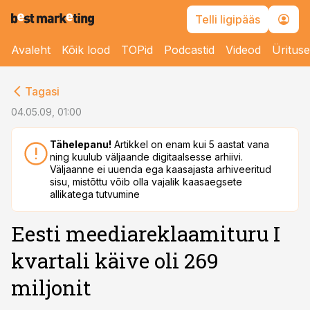
Telli ligipääs
Avaleht
Kõik lood
TOPid
Podcastid
Videod
Üritus
cebook
Tagasi
Twitter)
04.05.09, 01:00
kedIn
Tähelepanu!
Artikkel on enam kui 5 aastat vana
ning kuulub väljaande digitaalsesse arhiivi.
ail
Väljaanne ei uuenda ega kaasajasta arhiveeritud
sisu, mistõttu võib olla vajalik kaasaegsete
k
allikatega tutvumine
Eesti meediareklaamituru I
kvartali käive oli 269
miljonit