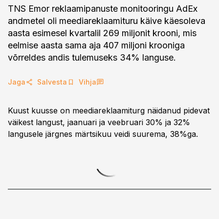
TNS Emor reklaamipanuste monitooringu AdEx
andmetel oli meediareklaamituru käive käesoleva
aasta esimesel kvartalil 269 miljonit krooni, mis
eelmise aasta sama aja 407 miljoni krooniga
võrreldes andis tulemuseks 34% languse.
Jaga
Salvesta
Vihja
Kuust kuusse on meediareklaamiturg näidanud pidevat
väikest langust, jaanuari ja veebruari 30% ja 32%
langusele järgnes märtsikuu veidi suurema, 38%ga.