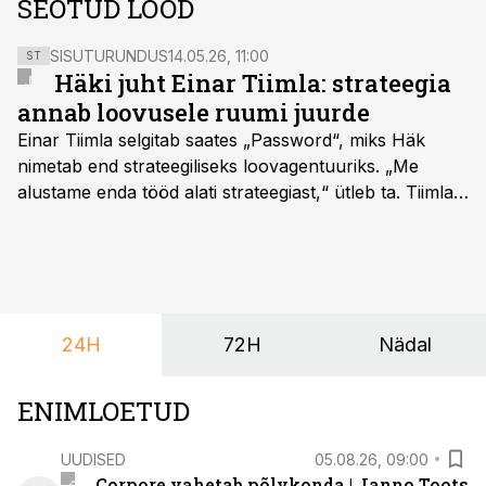
SEOTUD LOOD
SISUTURUNDUS
14.05.26, 11:00
ST
Häki juht Einar Tiimla: strateegia
annab loovusele ruumi juurde
Einar Tiimla selgitab saates „Password“, miks Häk
nimetab end strateegiliseks loovagentuuriks. „Me
alustame enda tööd alati strateegiast,“ ütleb ta. Tiimla
sõnul aitab põhjalik eeltöö vältida olukorda, kus klient
hakkab alles esimeste visuaalide pealt mõtlema, mida
ta tegelikult tahab.
24H
72H
Nädal
ENIMLOETUD
UUDISED
05.08.26, 09:00
Corpore vahetab põlvkonda | Janno Toots