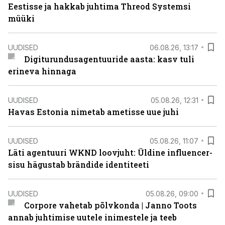
Eestisse ja hakkab juhtima Threod Systemsi
müüki
UUDISED
06.08.26, 13:17
Digiturundusagentuuride aasta: kasv tuli
erineva hinnaga
UUDISED
05.08.26, 12:31
Havas Estonia nimetab ametisse uue juhi
UUDISED
05.08.26, 11:07
Läti agentuuri WKND loovjuht: Üldine influencer-
sisu hägustab brändide identiteeti
UUDISED
05.08.26, 09:00
Corpore vahetab põlvkonda | Janno Toots
annab juhtimise uutele inimestele ja teeb