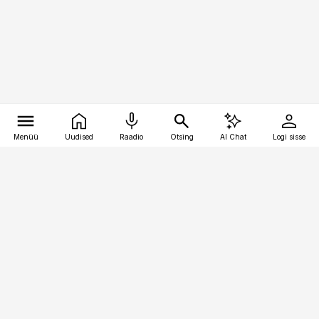
Menüü
Uudised
Raadio
Otsing
AI Chat
Logi sisse
Vana-Lõuna 39/1, 19094 Tallinn
(+372) 667 0111
bestmarketing@best-marketing.ee
Telli
Reklaam
Firmast