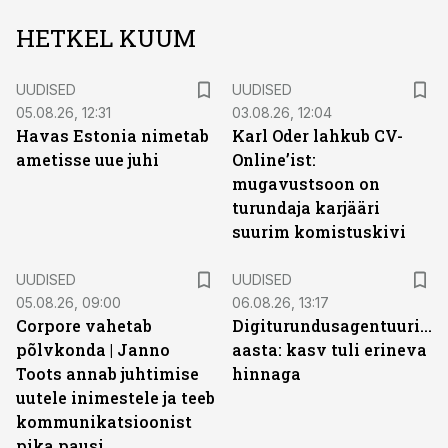
HETKEL KUUM
UUDISED
UUDISED
05.08.26, 12:31
03.08.26, 12:04
Havas Estonia nimetab
Karl Oder lahkub CV-
ametisse uue juhi
Online’ist:
mugavustsoon on
turundaja karjääri
suurim komistuskivi
UUDISED
UUDISED
05.08.26, 09:00
06.08.26, 13:17
Corpore vahetab
Digiturundusagentuuride
põlvkonda | Janno
aasta: kasv tuli erineva
Toots annab juhtimise
hinnaga
uutele inimestele ja teeb
kommunikatsioonist
pika pausi