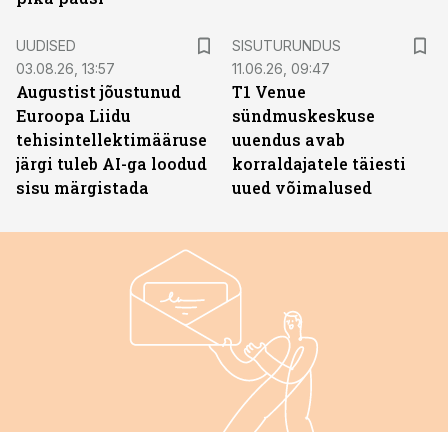
ST
UUDISED
SISUTURUNDUS
03.08.26, 13:57
11.06.26, 09:47
Augustist jõustunud
T1 Venue
Euroopa Liidu
sündmuskeskuse
tehisintellektimääruse
uuendus avab
järgi tuleb AI-ga loodud
korraldajatele täiesti
sisu märgistada
uued võimalused