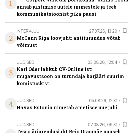
1
annab juhtimise uutele inimestele ja teeb
kommunikatsioonist pika pausi
INTERVJUU
27.07.26, 13:20
2
McCann Riga loovjuht: antiturundus võtab
võimust
UUDISED
03.08.26, 12:04
Karl Oder lahkub CV-Online’ist:
3
mugavustsoon on turundaja karjääri suurim
komistuskivi
UUDISED
05.08.26, 12:31
4
Havas Estonia nimetab ametisse uue juhi
UUDISED
07.08.26, 09:31
Tesco äriarendusjuht Reio Orasmäe naaseb