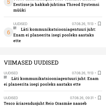
5
Eestisse ja hakkab juhtima Threod Systemsi
müüki
UUDISED
07.08.26, 11:13
Läti kommunikatsiooniagentuuri juht:
6
Enam ei planeerita isegi pooleks aastaks
ette
VIIMASED UUDISED
UUDISED
07.08.26, 11:13
Läti kommunikatsiooniagentuuri juht: Enam
ei planeerita isegi pooleks aastaks ette
UUDISED
07.08.26, 09:31
Tesco äriarendusjuht Reio Orasmäe naaseb