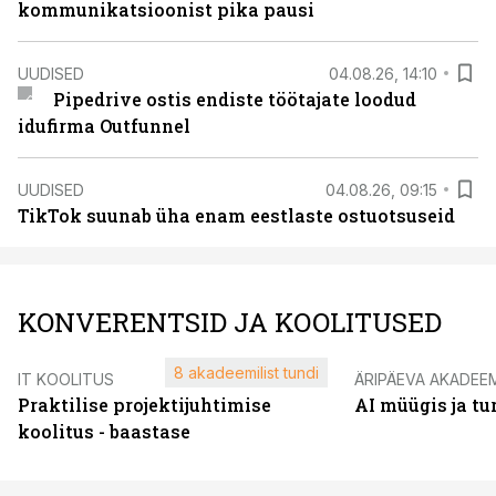
kommunikatsioonist pika pausi
UUDISED
04.08.26, 14:10
Pipedrive ostis endiste töötajate loodud
idufirma Outfunnel
UUDISED
04.08.26, 09:15
TikTok suunab üha enam eestlaste ostuotsuseid
KONVERENTSID JA KOOLITUSED
8 akadeemilist tundi
IT KOOLITUS
ÄRIPÄEVA AKADEE
Praktilise projektijuhtimise
AI müügis ja t
koolitus - baastase