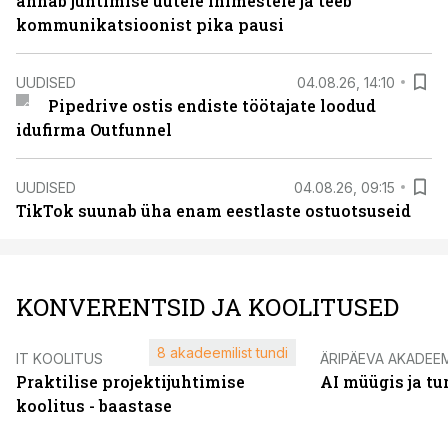
annab juhtimise uutele inimestele ja teeb
kommunikatsioonist pika pausi
UUDISED
04.08.26, 14:10
Pipedrive ostis endiste töötajate loodud
idufirma Outfunnel
UUDISED
04.08.26, 09:15
TikTok suunab üha enam eestlaste ostuotsuseid
KONVERENTSID JA KOOLITUSED
8 akadeemilist tundi
IT KOOLITUS
ÄRIPÄEVA AKADEE
Praktilise projektijuhtimise
AI müügis ja t
koolitus - baastase