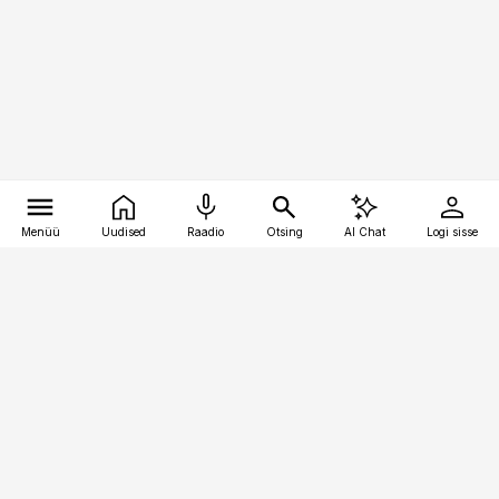
Menüü
Uudised
Raadio
Otsing
AI Chat
Logi sisse
Vana-Lõuna 39/1, 19094 Tallinn
(+372) 667 0111
bestmarketing@best-marketing.ee
Telli
Reklaam
Firmast