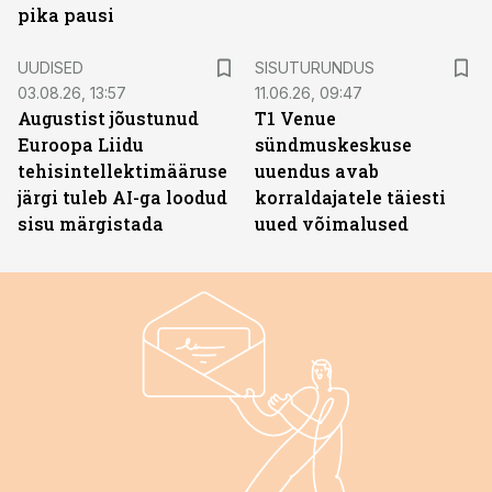
pika pausi
ST
UUDISED
SISUTURUNDUS
03.08.26, 13:57
11.06.26, 09:47
Augustist jõustunud
T1 Venue
Euroopa Liidu
sündmuskeskuse
tehisintellektimääruse
uuendus avab
järgi tuleb AI-ga loodud
korraldajatele täiesti
sisu märgistada
uued võimalused