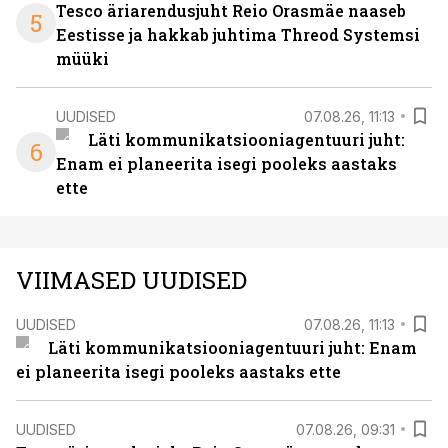
Tesco äriarendusjuht Reio Orasmäe naaseb
5
Eestisse ja hakkab juhtima Threod Systemsi
müüki
UUDISED
07.08.26, 11:13
Läti kommunikatsiooniagentuuri juht:
6
Enam ei planeerita isegi pooleks aastaks
ette
VIIMASED UUDISED
UUDISED
07.08.26, 11:13
Läti kommunikatsiooniagentuuri juht: Enam
ei planeerita isegi pooleks aastaks ette
UUDISED
07.08.26, 09:31