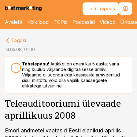
Telli ligipääs
Avaleht
Kõik lood
TOPid
Podcastid
Videod
Üritus
cebook
Tagasi
Twitter)
14.05.08, 01:00
kedIn
Tähelepanu!
Artikkel on enam kui 5 aastat vana
ning kuulub väljaande digitaalsesse arhiivi.
ail
Väljaanne ei uuenda ega kaasajasta arhiveeritud
sisu, mistõttu võib olla vajalik kaasaegsete
k
allikatega tutvumine
Teleauditooriumi ülevaade
aprillikuus 2008
Emori andmetel vaatasid Eesti elanikud aprillis