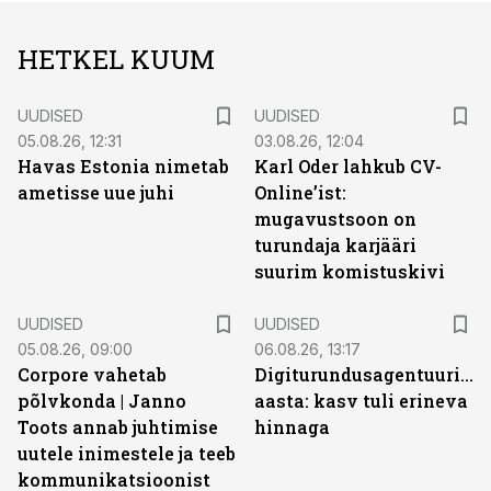
HETKEL KUUM
UUDISED
UUDISED
05.08.26, 12:31
03.08.26, 12:04
Havas Estonia nimetab
Karl Oder lahkub CV-
ametisse uue juhi
Online’ist:
mugavustsoon on
turundaja karjääri
suurim komistuskivi
UUDISED
UUDISED
05.08.26, 09:00
06.08.26, 13:17
Corpore vahetab
Digiturundusagentuuride
põlvkonda | Janno
aasta: kasv tuli erineva
Toots annab juhtimise
hinnaga
uutele inimestele ja teeb
kommunikatsioonist