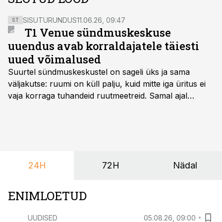
SISUTURUNDUS
11.06.26, 09:47
ST
T1 Venue sündmuskeskuse
uuendus avab korraldajatele täiesti
uued võimalused
Suurtel sündmuskeskustel on sageli üks ja sama
väljakutse: ruumi on küll palju, kuid mitte iga üritus ei
vaja korraga tuhandeid ruutmeetreid. Samal ajal
soovivad ettevõtted ja korraldajad üha enam
paindlikkust – võimalust ühendada konverents, gala,
töötoad, meelelahutus ja võrgustumine tervikuks, ilma
et peaks kasutama mitut erinevat asukohta. T1
keskuses tegutsev sündmuskeskus T1 Venue on just
24H
72H
Nädal
nendele vajadustele vastanud uuendusega, mis pakub
senisest oluliselt rohkem lahendusi.
ENIMLOETUD
UUDISED
05.08.26, 09:00