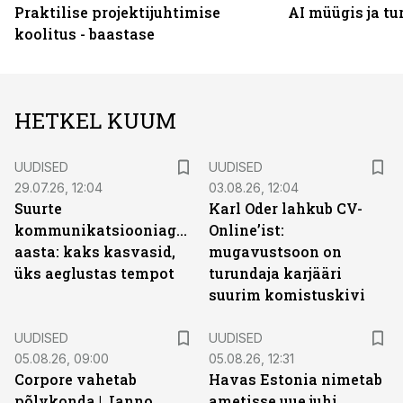
Praktilise projektijuhtimise
AI müügis ja t
koolitus - baastase
HETKEL KUUM
UUDISED
UUDISED
29.07.26, 12:04
03.08.26, 12:04
Suurte
Karl Oder lahkub CV-
kommunikatsiooniagentuuride
Online’ist:
aasta: kaks kasvasid,
mugavustsoon on
üks aeglustas tempot
turundaja karjääri
suurim komistuskivi
UUDISED
UUDISED
05.08.26, 09:00
05.08.26, 12:31
Corpore vahetab
Havas Estonia nimetab
põlvkonda | Janno
ametisse uue juhi