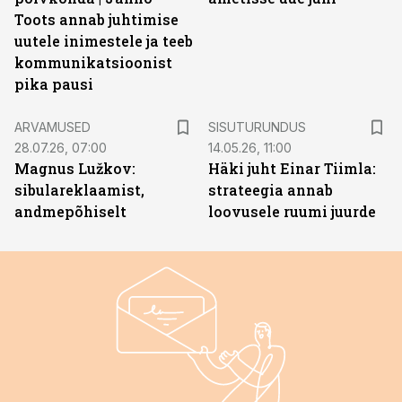
Toots annab juhtimise
uutele inimestele ja teeb
kommunikatsioonist
pika pausi
ST
ARVAMUSED
SISUTURUNDUS
28.07.26, 07:00
14.05.26, 11:00
Magnus Lužkov:
Häki juht Einar Tiimla:
sibulareklaamist,
strateegia annab
andmepõhiselt
loovusele ruumi juurde