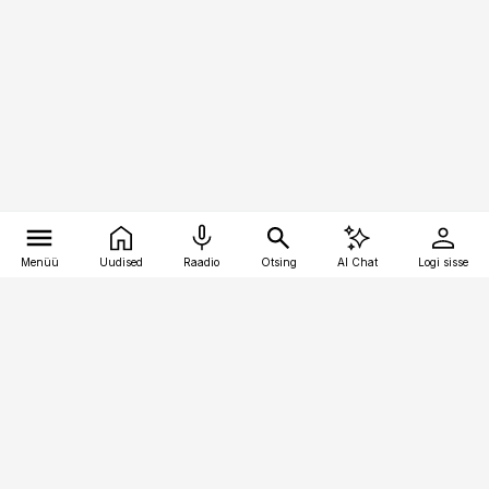
Menüü
Uudised
Raadio
Otsing
AI Chat
Logi sisse
Vana-Lõuna 39/1, 19094 Tallinn
(+372) 667 0111
bestmarketing@best-marketing.ee
Telli
Reklaam