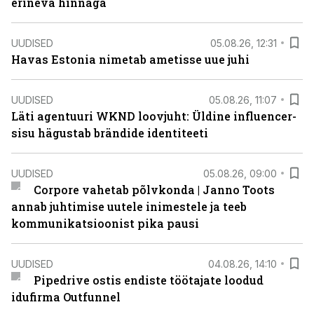
erineva hinnaga
UUDISED
05.08.26, 12:31
Havas Estonia nimetab ametisse uue juhi
UUDISED
05.08.26, 11:07
Läti agentuuri WKND loovjuht: Üldine influencer-
sisu hägustab brändide identiteeti
UUDISED
05.08.26, 09:00
Corpore vahetab põlvkonda | Janno Toots
annab juhtimise uutele inimestele ja teeb
kommunikatsioonist pika pausi
UUDISED
04.08.26, 14:10
Pipedrive ostis endiste töötajate loodud
idufirma Outfunnel