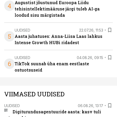
Augustist jõustunud Euroopa Liidu
4
tehisintellektimääruse järgi tuleb AI-ga
loodud sisu märgistada
UUDISED
22.07.26, 11:53
5
Aasta juhatuses: Anna-Liisa Laas lahkus
Intense Growth HUBi ridadest
UUDISED
04.08.26, 09:15
6
TikTok suunab üha enam eestlaste
ostuotsuseid
VIIMASED UUDISED
UUDISED
06.08.26, 13:17
Digiturundusagentuuride aasta: kasv tuli