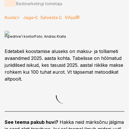
Bestmarketingi toimetaja
Kuula
Jaga
Salvesta
Vihja
Pipedrive’i kontor
Foto:
Andras Kralla
Edetabeli koostamise aluseks on maksu- ja tolliameti
avaandmed 2025. aasta kohta. Tabelisse on hõlmatud
juriidilised isikud, kes tasusid 2025. aastal riiklike makse
rohkem kui 100 tuhat eurot. Vt täpsemat metoodikat
altpoolt.
See teema pakub huvi?
Hakka neid märksõnu jälgima