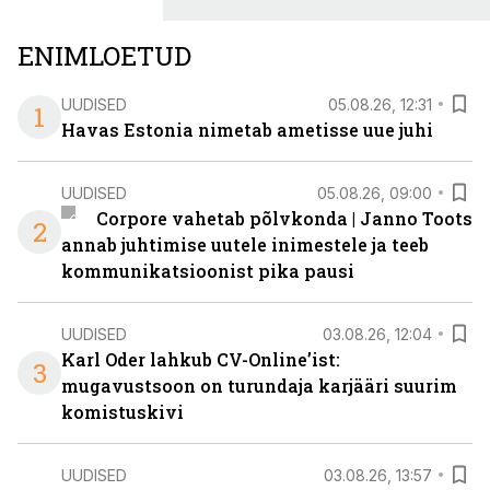
ENIMLOETUD
UUDISED
05.08.26, 12:31
1
Havas Estonia nimetab ametisse uue juhi
UUDISED
05.08.26, 09:00
Corpore vahetab põlvkonda | Janno Toots
2
annab juhtimise uutele inimestele ja teeb
kommunikatsioonist pika pausi
UUDISED
03.08.26, 12:04
Karl Oder lahkub CV-Online’ist:
3
mugavustsoon on turundaja karjääri suurim
komistuskivi
UUDISED
03.08.26, 13:57