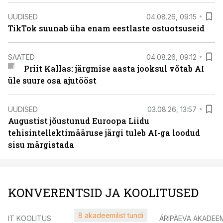
UUDISED
04.08.26, 09:15
TikTok suunab üha enam eestlaste ostuotsuseid
SAATED
04.08.26, 09:12
Priit Kallas: järgmise aasta jooksul võtab AI
üle suure osa ajutööst
UUDISED
03.08.26, 13:57
Augustist jõustunud Euroopa Liidu
tehisintellektimääruse järgi tuleb AI-ga loodud
sisu märgistada
KONVERENTSID JA KOOLITUSED
8 akadeemilist tundi
IT KOOLITUS
ÄRIPÄEVA AKADEE