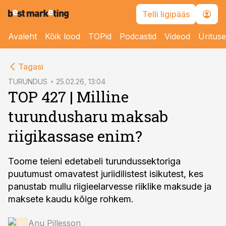
Telli ligipääs
Avaleht
Kõik lood
TOPid
Podcastid
Videod
Üritus
cebook
Tagasi
Twitter)
TURUNDUS
25.02.26, 13:04
TOP 427 | Milline
kedIn
turundusharu maksab
ail
riigikassase enim?
k
Toome teieni edetabeli turundussektoriga
puutumust omavatest juriidilistest isikutest, kes
panustab mullu riigieelarvesse riiklike maksude ja
maksete kaudu kõige rohkem.
Anu Pillesson