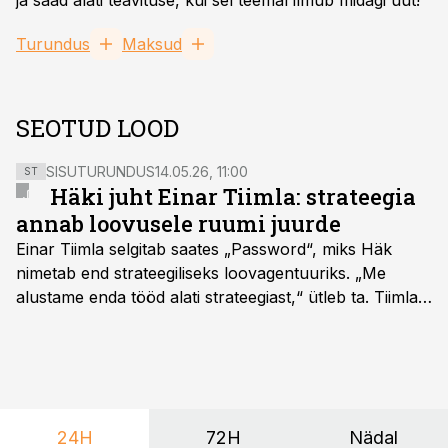
ja saad alati teavituse, kui sel teemal ilmub midagi uut!
Turundus
Maksud
SEOTUD LOOD
SISUTURUNDUS
14.05.26, 11:00
ST
Häki juht Einar Tiimla: strateegia
annab loovusele ruumi juurde
Einar Tiimla selgitab saates „Password“, miks Häk
nimetab end strateegiliseks loovagentuuriks. „Me
alustame enda tööd alati strateegiast,“ ütleb ta. Tiimla
sõnul aitab põhjalik eeltöö vältida olukorda, kus klient
hakkab alles esimeste visuaalide pealt mõtlema, mida
ta tegelikult tahab.
24H
72H
Nädal