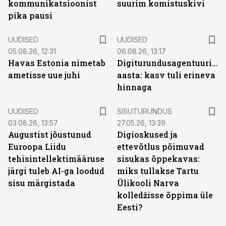
kommunikatsioonist
suurim komistuskivi
pika pausi
UUDISED
UUDISED
05.08.26, 12:31
06.08.26, 13:17
Havas Estonia nimetab
Digiturundusagentuuride
ametisse uue juhi
aasta: kasv tuli erineva
hinnaga
ST
UUDISED
SISUTURUNDUS
03.08.26, 13:57
27.05.26, 13:39
Augustist jõustunud
Digioskused ja
Euroopa Liidu
ettevõtlus põimuvad
tehisintellektimääruse
sisukas õppekavas:
järgi tuleb AI-ga loodud
miks tullakse Tartu
sisu märgistada
Ülikooli Narva
kolledžisse õppima üle
Eesti?