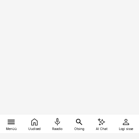
Menüü
Uudised
Raadio
Otsing
AI Chat
Logi sisse