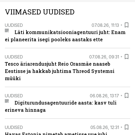
VIIMASED UUDISED
UUDISED
07.08.26, 11:13
Läti kommunikatsiooniagentuuri juht: Enam
ei planeerita isegi pooleks aastaks ette
UUDISED
07.08.26, 09:31
Tesco äriarendusjuht Reio Orasmäe naaseb
Eestisse ja hakkab juhtima Threod Systemsi
müüki
UUDISED
06.08.26, 13:17
Digiturundusagentuuride aasta: kasv tuli
erineva hinnaga
UUDISED
05.08.26, 12:31
Havas Estonia nimetab ametisse uue juhi