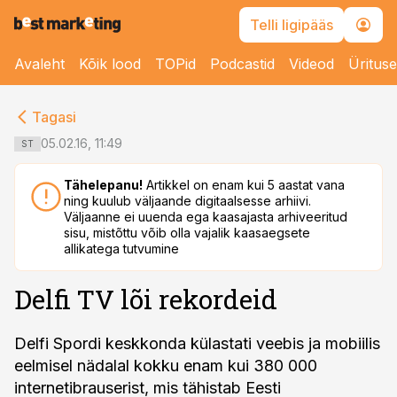
Telli ligipääs
Avaleht
Kõik lood
TOPid
Podcastid
Videod
Üritus
cebook
cebook
Tagasi
Twitter)
Twitter)
05.02.16, 11:49
ST
kedIn
kedIn
Tähelepanu!
Artikkel on enam kui 5 aastat vana
ning kuulub väljaande digitaalsesse arhiivi.
ail
ail
Väljaanne ei uuenda ega kaasajasta arhiveeritud
sisu, mistõttu võib olla vajalik kaasaegsete
k
k
allikatega tutvumine
Delfi TV lõi rekordeid
Delfi Spordi keskkonda külastati veebis ja mobiilis
eelmisel nädalal kokku enam kui 380 000
internetibrauserist, mis tähistab Eesti