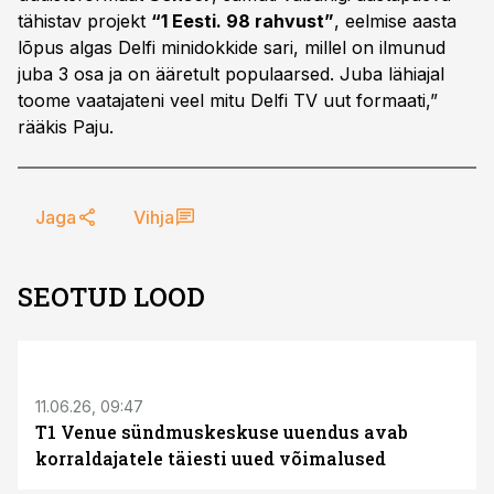
tähistav projekt
“1 Eesti. 98 rahvust”
, eelmise aasta
lõpus algas Delfi minidokkide sari, millel on ilmunud
juba 3 osa ja on ääretult populaarsed. Juba lähiajal
toome vaatajateni veel mitu Delfi TV uut formaati,”
rääkis Paju.
Jaga
Vihja
SEOTUD LOOD
ST
11.06.26, 09:47
T1 Venue sündmuskeskuse uuendus avab
korraldajatele täiesti uued võimalused