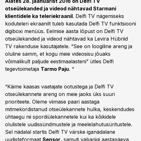
Alates 28. jaanuarist 2016 on Delfi TV
otseülekanded ja videod nähtavad Starmani
klientidele ka teleriekraanil
. Delfi TV nägemiseks
koduteleri ekraanilt tuleb kasutada Delfi TV funktsiooni
digiboxi menüüs. Eelmise aasta lõpust on Delfi TV
otseülekanded ja videod nähtavad ka Levira Hübriid
TV rakenduse kasutajatele. “See on loogiline areng ja
oluline samm, et kogu meie videosisu jõuaks
võimalikult paljude eestimaalasteni” ütles Delfi
tegevtoimetaja
Tarmo Paju
. “
“Käime kaasas vaatajate ootustega ja Delfi TV
otseülekannete areng on meie jaoks üks suuri
prioriteete. Oleme viimase paari aastaga
mitmekordistanud otseülekannete hulka, keskendudes
ühtaegu nii spordiülekannetele kui ka kõikidele
olulistele uudissündmustele ja meelelahutusüritustele.
Sel nädalal startis Delfi TV värske iganädalane
uudisteformaat
Sensor
, samuti vabariigi aastapäeva