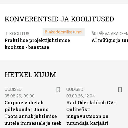
KONVERENTSID JA KOOLITUSED
8 akadeemilist tundi
IT KOOLITUS
ÄRIPÄEVA AKADEE
Praktilise projektijuhtimise
AI müügis ja t
koolitus - baastase
HETKEL KUUM
UUDISED
UUDISED
05.08.26, 09:00
03.08.26, 12:04
Corpore vahetab
Karl Oder lahkub CV-
põlvkonda | Janno
Online’ist:
Toots annab juhtimise
mugavustsoon on
uutele inimestele ja teeb
turundaja karjääri