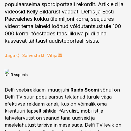
populaarseima spordiportaali rekordit. Artikleid ja
videosid Kelly Sildarust vaadati Delfis ja Eesti
Päevalehes kokku üle miljoni korra, seejuures
videot tema laineid löönud võidutantsust üle 100
000 korra, tõestades taas liikuva pildi aina
kasvavat tähtsust uudisteportaali sisus.
Jaga
Salvesta
Vihja
Delfi Aspenis
Delfi veebireklaami müügijuhi
Raido Soomi
sõnul on
Delfi TV suur populaarsus tekitanud turule väga
efektiivse reklaamikanali, kus on võimalik oma
klientuuri täpselt sihtida. “Arvutist, mobiilist ja
tahvelarvutist on saanud täna uudiseid ja
meelelahutust tarbiva inimese süda. Delfi TV levik on