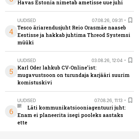
Havas Estonia nimetab ametisse uue juhi
UUDISED
07.08.26, 09:31
Tesco äriarendusjuht Reio Orasmäe naaseb
4
Eestisse ja hakkab juhtima Threod Systemsi
müüki
UUDISED
03.08.26, 12:04
Karl Oder lahkub CV-Online’ist:
5
mugavustsoon on turundaja karjääri suurim
komistuskivi
UUDISED
07.08.26, 11:13
Läti kommunikatsiooniagentuuri juht:
6
Enam ei planeerita isegi pooleks aastaks
ette