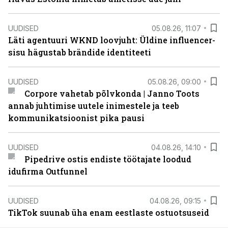
UUDISED
05.08.26, 11:07
Läti agentuuri WKND loovjuht: Üldine influencer-
sisu hägustab brändide identiteeti
UUDISED
05.08.26, 09:00
Corpore vahetab põlvkonda | Janno Toots
annab juhtimise uutele inimestele ja teeb
kommunikatsioonist pika pausi
UUDISED
04.08.26, 14:10
Pipedrive ostis endiste töötajate loodud
idufirma Outfunnel
UUDISED
04.08.26, 09:15
TikTok suunab üha enam eestlaste ostuotsuseid