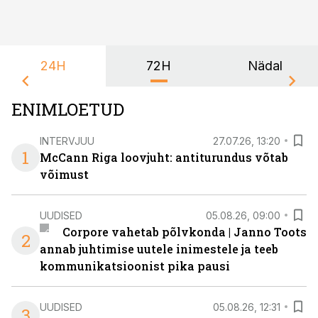
24H
72H
Nädal
ENIMLOETUD
INTERVJUU
27.07.26, 13:20
1
McCann Riga loovjuht: antiturundus võtab
võimust
UUDISED
05.08.26, 09:00
Corpore vahetab põlvkonda | Janno Toots
2
annab juhtimise uutele inimestele ja teeb
kommunikatsioonist pika pausi
UUDISED
05.08.26, 12:31
3