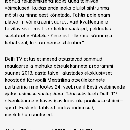
loonud reklaamikliendi jaoks uued toimivad
võimalused, kuidas enda jaoks olulist sihtrühma
mõistliku hinna eest kõnetada. Tähtis pole enam
platvorm või ekraani suurus, vaid kvaliteetne ja
huvitav sisu, mis toob kokku vaatajad, pakkudes
seeläbi ettevõtetele võimalust olla oma sõnumiga
kohal seal, kus on nende sihtrühm."
Delfi TV astus esimesed otsustavad sammud
regulaarse ja mahuka otseülekannete programmi
suunas 2013. aasta talvel, alustades eksklusiivset
koostööd Korvpalli Meistriliiga otseülekannete
partnerina ning tootes 24. veebruaril Eesti veebimeedia
ajaloo esimese saatepäeva. Tänaseks leiab Delfi TV
otseülekannete kavas igas kuus üle poolesaja striimi –
sport, Eesti elu tähtsad uudissündmused,
meelelahutusüritused.