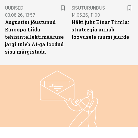
ST
UUDISED
SISUTURUNDUS
03.08.26, 13:57
14.05.26, 11:00
Augustist jõustunud
Häki juht Einar Tiimla:
Euroopa Liidu
strateegia annab
tehisintellektimääruse
loovusele ruumi juurde
järgi tuleb AI-ga loodud
sisu märgistada