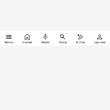
Menüü
Uudised
Raadio
Otsing
AI Chat
Logi sisse
Vana-Lõuna 39/1, 19094 Tallinn
(+372) 667 0111
bestmarketing@best-marketing.ee
Telli
Reklaam
Firmast