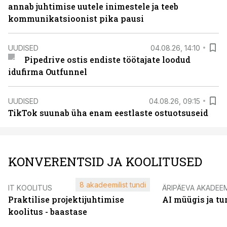
annab juhtimise uutele inimestele ja teeb
kommunikatsioonist pika pausi
UUDISED
04.08.26, 14:10
Pipedrive ostis endiste töötajate loodud
idufirma Outfunnel
UUDISED
04.08.26, 09:15
TikTok suunab üha enam eestlaste ostuotsuseid
KONVERENTSID JA KOOLITUSED
8 akadeemilist tundi
IT KOOLITUS
ÄRIPÄEVA AKADEE
Praktilise projektijuhtimise
AI müügis ja t
koolitus - baastase