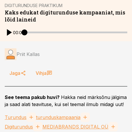
DIGITURUNDUSE PRAKTIKUM
Kaks edukat digiturunduse kampaaniat, mis
lõid laineid
00:00
Priit Kallas
Jaga
Vihja
See teema pakub huvi?
Hakka neid märksõnu jälgima
ja saad alati teavituse, kui sel teemal ilmub midagi uut!
Turundus
turunduskampaania
Digiturundus
MEDIABRANDS DIGITAL OÜ