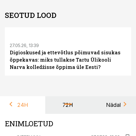
SEOTUD LOOD
ST
27.05.26, 13:39
Digioskused ja ettevõtlus põimuvad sisukas
õppekavas: miks tullakse Tartu Ülikooli
Narva kolledžisse õppima üle Eesti?
24H
72H
Nädal
ENIMLOETUD