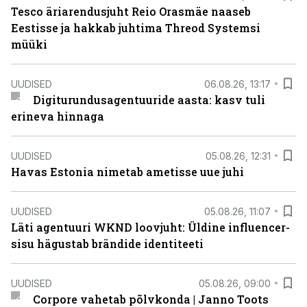
Tesco äriarendusjuht Reio Orasmäe naaseb
Eestisse ja hakkab juhtima Threod Systemsi
müüki
UUDISED
06.08.26, 13:17
Digiturundusagentuuride aasta: kasv tuli
erineva hinnaga
UUDISED
05.08.26, 12:31
Havas Estonia nimetab ametisse uue juhi
UUDISED
05.08.26, 11:07
Läti agentuuri WKND loovjuht: Üldine influencer-
sisu hägustab brändide identiteeti
UUDISED
05.08.26, 09:00
Corpore vahetab põlvkonda | Janno Toots