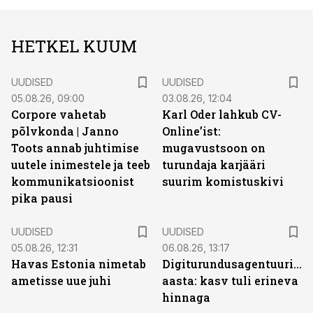
HETKEL KUUM
UUDISED
UUDISED
05.08.26, 09:00
03.08.26, 12:04
Corpore vahetab
Karl Oder lahkub CV-
põlvkonda | Janno
Online’ist:
Toots annab juhtimise
mugavustsoon on
uutele inimestele ja teeb
turundaja karjääri
kommunikatsioonist
suurim komistuskivi
pika pausi
UUDISED
UUDISED
05.08.26, 12:31
06.08.26, 13:17
Havas Estonia nimetab
Digiturundusagentuuride
ametisse uue juhi
aasta: kasv tuli erineva
hinnaga