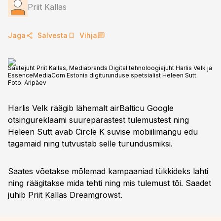
Priit Kallas
Jaga
Salvesta
Vihja
Saatejuht Priit Kallas, Mediabrands Digital tehnoloogiajuht Harlis Velk ja
EssenceMediaCom Estonia digiturunduse spetsialist Heleen Sutt.
Foto:
Äripäev
Harlis Velk räägib lähemalt airBalticu Google
otsingureklaami suurepärastest tulemustest ning
Heleen Sutt avab Circle K suvise mobiilimängu edu
tagamaid ning tutvustab selle turundusmiksi.
Saates võetakse mõlemad kampaaniad tükkideks lahti
ning räägitakse mida tehti ning mis tulemust tõi. Saadet
juhib Priit Kallas Dreamgrowst.