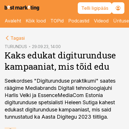
Telli ligipääs
Avaleht
Kõik lood
TOPid
Podcastid
Videod
Üritus
cebook
cebook
Tagasi
Twitter)
Twitter)
TURUNDUS
29.09.23, 14:00
Kaks edukat digiturunduse
kedIn
kedIn
kampaaniat, mis tõid edu
ail
ail
k
k
Seekordses "Digiturunduse praktikumi" saates
räägime Mediabrands Digitali tehnoloogiajuhi
Harlis Velki ja EssenceMediaCom Estonia
digiturunduse spetsialisti Heleen Sutiga kahest
edukast digiturunduse kampaaniast, mis said
tunnustatud ka Aasta Digitegu 2023 tiitliga.