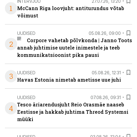
INTERVJUU
27.07.26, 13:20
1
McCann Riga loovjuht: antiturundus võtab
võimust
UUDISED
05.08.26, 09:00
Corpore vahetab põlvkonda | Janno Toots
2
annab juhtimise uutele inimestele ja teeb
kommunikatsioonist pika pausi
UUDISED
05.08.26, 12:31
3
Havas Estonia nimetab ametisse uue juhi
UUDISED
07.08.26, 09:31
Tesco äriarendusjuht Reio Orasmäe naaseb
4
Eestisse ja hakkab juhtima Threod Systemsi
müüki
UUDISED
03.08.26, 12:04