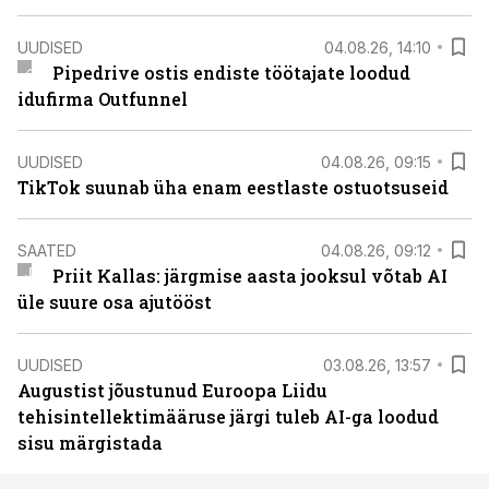
UUDISED
04.08.26, 14:10
Pipedrive ostis endiste töötajate loodud
idufirma Outfunnel
UUDISED
04.08.26, 09:15
TikTok suunab üha enam eestlaste ostuotsuseid
SAATED
04.08.26, 09:12
Priit Kallas: järgmise aasta jooksul võtab AI
üle suure osa ajutööst
UUDISED
03.08.26, 13:57
Augustist jõustunud Euroopa Liidu
tehisintellektimääruse järgi tuleb AI-ga loodud
sisu märgistada