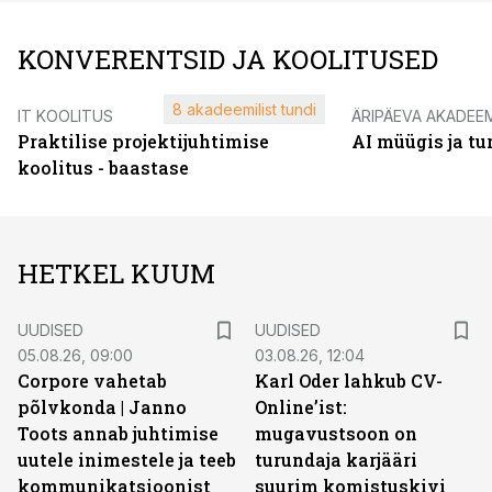
KONVERENTSID JA KOOLITUSED
8 akadeemilist tundi
IT KOOLITUS
ÄRIPÄEVA AKADEE
Praktilise projektijuhtimise
AI müügis ja t
koolitus - baastase
HETKEL KUUM
UUDISED
UUDISED
05.08.26, 09:00
03.08.26, 12:04
Corpore vahetab
Karl Oder lahkub CV-
põlvkonda | Janno
Online’ist:
Toots annab juhtimise
mugavustsoon on
uutele inimestele ja teeb
turundaja karjääri
kommunikatsioonist
suurim komistuskivi