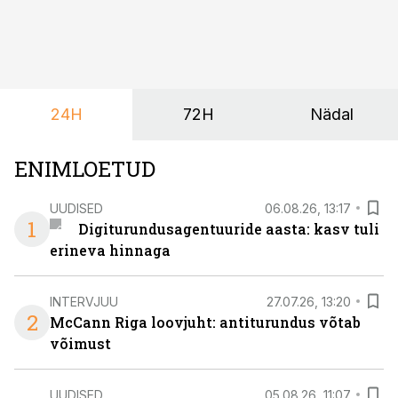
soovivad ettevõtted ja korraldajad üha enam
paindlikkust – võimalust ühendada konverents, gala,
töötoad, meelelahutus ja võrgustumine tervikuks, ilma
et peaks kasutama mitut erinevat asukohta. T1
keskuses tegutsev sündmuskeskus T1 Venue on just
24H
72H
Nädal
nendele vajadustele vastanud uuendusega, mis pakub
senisest oluliselt rohkem lahendusi.
ENIMLOETUD
UUDISED
06.08.26, 13:17
1
Digiturundusagentuuride aasta: kasv tuli
erineva hinnaga
INTERVJUU
27.07.26, 13:20
2
McCann Riga loovjuht: antiturundus võtab
võimust
UUDISED
05.08.26, 11:07