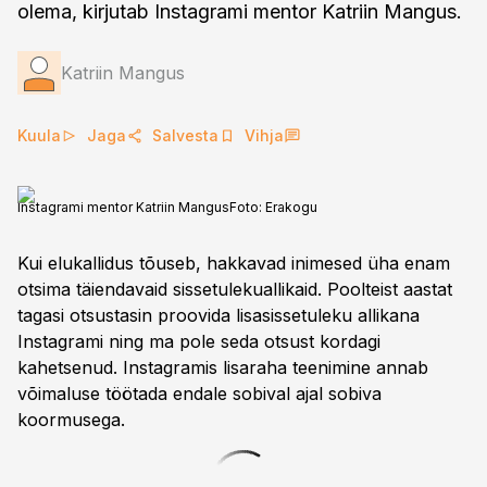
olema, kirjutab Instagrami mentor Katriin Mangus.
Katriin Mangus
Kuula
Jaga
Salvesta
Vihja
Instagrami mentor Katriin Mangus
Foto:
Erakogu
Kui elukallidus tõuseb, hakkavad inimesed üha enam
otsima täiendavaid sissetulekuallikaid. Poolteist aastat
tagasi otsustasin proovida lisasissetuleku allikana
Instagrami ning ma pole seda otsust kordagi
kahetsenud. Instagramis lisaraha teenimine annab
võimaluse töötada endale sobival ajal sobiva
koormusega.