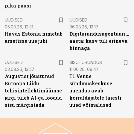
pika pausi
UUDISED
UUDISED
05.08.26, 12:31
06.08.26, 13:17
Havas Estonia nimetab
Digiturundusagentuuride
ametisse uue juhi
aasta: kasv tuli erineva
hinnaga
ST
UUDISED
SISUTURUNDUS
03.08.26, 13:57
11.06.26, 09:47
Augustist jõustunud
T1 Venue
Euroopa Liidu
sündmuskeskuse
tehisintellektimääruse
uuendus avab
järgi tuleb AI-ga loodud
korraldajatele täiesti
sisu märgistada
uued võimalused