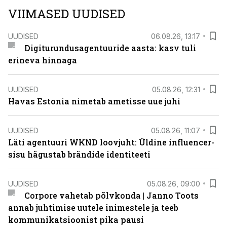
VIIMASED UUDISED
UUDISED
06.08.26, 13:17
Digiturundusagentuuride aasta: kasv tuli
erineva hinnaga
UUDISED
05.08.26, 12:31
Havas Estonia nimetab ametisse uue juhi
UUDISED
05.08.26, 11:07
Läti agentuuri WKND loovjuht: Üldine influencer-
sisu hägustab brändide identiteeti
UUDISED
05.08.26, 09:00
Corpore vahetab põlvkonda | Janno Toots
annab juhtimise uutele inimestele ja teeb
kommunikatsioonist pika pausi