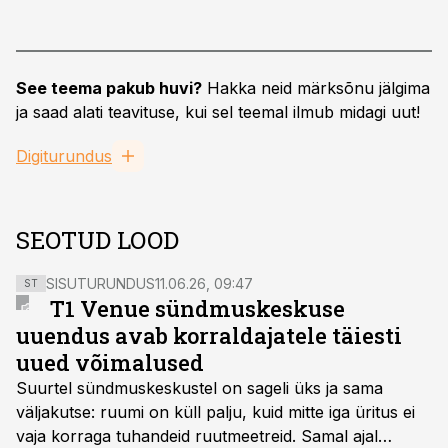
See teema pakub huvi?
Hakka neid märksõnu jälgima
ja saad alati teavituse, kui sel teemal ilmub midagi uut!
Digiturundus
SEOTUD LOOD
SISUTURUNDUS
11.06.26, 09:47
ST
T1 Venue sündmuskeskuse
uuendus avab korraldajatele täiesti
uued võimalused
Suurtel sündmuskeskustel on sageli üks ja sama
väljakutse: ruumi on küll palju, kuid mitte iga üritus ei
vaja korraga tuhandeid ruutmeetreid. Samal ajal