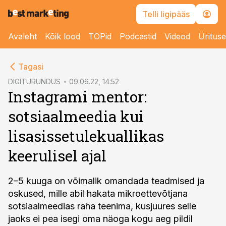
Telli ligipääs
Avaleht
Kõik lood
TOPid
Podcastid
Videod
Üritus
cebook
Tagasi
Twitter)
DIGITURUNDUS
09.06.22, 14:52
Instagrami mentor:
kedIn
sotsiaalmeedia kui
ail
lisasissetulekuallikas
k
keerulisel ajal
2–5 kuuga on võimalik omandada teadmised ja
oskused, mille abil hakata mikroettevõtjana
sotsiaalmeedias raha teenima, kusjuures selle
jaoks ei pea isegi oma näoga kogu aeg pildil