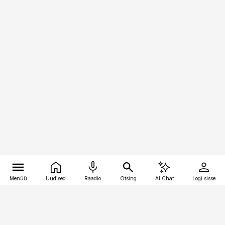
Menüü
Uudised
Raadio
Otsing
AI Chat
Logi sisse
Vana-Lõuna 39/1, 19094 Tallinn