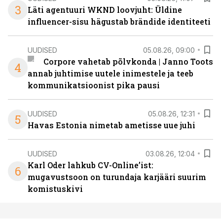
3
Läti agentuuri WKND loovjuht: Üldine
influencer-sisu hägustab brändide identiteeti
UUDISED
05.08.26, 09:00
Corpore vahetab põlvkonda | Janno Toots
4
annab juhtimise uutele inimestele ja teeb
kommunikatsioonist pika pausi
UUDISED
05.08.26, 12:31
5
Havas Estonia nimetab ametisse uue juhi
UUDISED
03.08.26, 12:04
Karl Oder lahkub CV-Online’ist:
6
mugavustsoon on turundaja karjääri suurim
komistuskivi