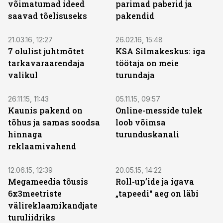
võimatumad ideed
parimad paberid ja
saavad tõelisuseks
pakendid
ST
ST
21.03.16, 12:27
26.02.16, 15:48
7 olulist juhtmõtet
KSA Silmakeskus: iga
tarkavaraarendaja
töötaja on meie
valikul
turundaja
ST
ST
26.11.15, 11:43
05.11.15, 09:57
Kaunis pakend on
Online-messide tulek
tõhus ja samas soodsa
loob võimsa
hinnaga
turunduskanali
reklaamivahend
ST
ST
12.06.15, 12:39
20.05.15, 14:22
Megameedia tõusis
Roll-up’ide ja igava
6x3meetriste
„tapeedi“ aeg on läbi
välireklaamikandjate
turuliidriks