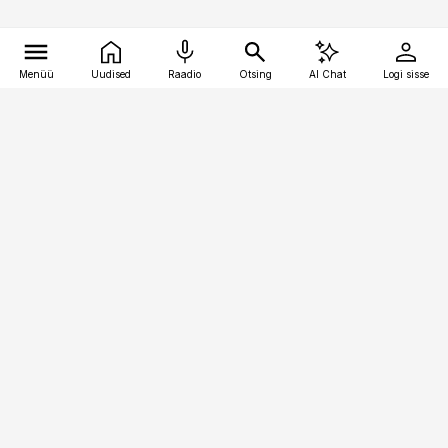
Menüü
Uudised
Raadio
Otsing
AI Chat
Logi sisse
Vana-Lõuna 39/1, 19094 Tallinn
(+372) 667 0111
bestmarketing@best-marketing.ee
Telli
Reklaam
Firmast
Sisu kasutamisõigused
Ajakirjaniku
eetikakoodeks
Üldtingimused
Privaatsustingimused
Küpsiste poliitika
KKK