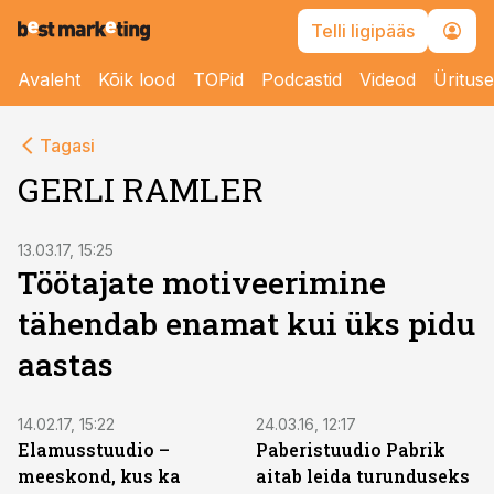
Telli ligipääs
Avaleht
Kõik lood
TOPid
Podcastid
Videod
Üritus
Tagasi
GERLI RAMLER
ST
13.03.17, 15:25
Töötajate motiveerimine
tähendab enamat kui üks pidu
aastas
ST
ST
14.02.17, 15:22
24.03.16, 12:17
Elamusstuudio –
Paberistuudio Pabrik
meeskond, kus ka
aitab leida turunduseks