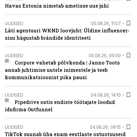
Havas Estonia nimetab ametisse uue juhi
UUDISED
05.08.26, 11:07
Läti agentuuri WKND loovjuht: Üldine influencer-
sisu hägustab brändide identiteeti
UUDISED
05.08.26, 09:00
Corpore vahetab põlvkonda | Janno Toots
annab juhtimise uutele inimestele ja teeb
kommunikatsioonist pika pausi
UUDISED
04.08.26, 14:10
Pipedrive ostis endiste töötajate loodud
idufirma Outfunnel
UUDISED
04.08.26, 09:15
TikTok suunab üha enam eestlaste ostuotsuseid