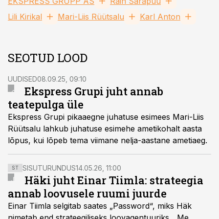
EKSPRESS GRUPP AS
Rain Sarapuu
Lili Kirikal
Mari-Liis Rüütsalu
Karl Anton
SEOTUD LOOD
UUDISED
08.09.25, 09:10
Ekspress Grupi juht annab
teatepulga üle
Ekspress Grupi pikaaegne juhatuse esimees Mari-Liis
Rüütsalu lahkub juhatuse esimehe ametikohalt aasta
lõpus, kui lõpeb tema viimane nelja-aastane ametiaeg.
SISUTURUNDUS
14.05.26, 11:00
ST
Häki juht Einar Tiimla: strateegia
annab loovusele ruumi juurde
Einar Tiimla selgitab saates „Password“, miks Häk
nimetab end strateegiliseks loovagentuuriks. „Me