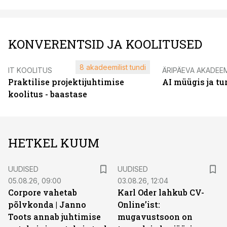
KONVERENTSID JA KOOLITUSED
8 akadeemilist tundi
IT KOOLITUS
ÄRIPÄEVA AKADEE
Praktilise projektijuhtimise
AI müügis ja t
koolitus - baastase
HETKEL KUUM
UUDISED
UUDISED
05.08.26, 09:00
03.08.26, 12:04
Corpore vahetab
Karl Oder lahkub CV-
põlvkonda | Janno
Online’ist:
Toots annab juhtimise
mugavustsoon on