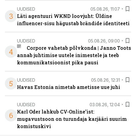
UUDISED
05.08.26, 11:07
3
Läti agentuuri WKND loovjuht: Üldine
influencer-sisu hägustab brändide identiteeti
UUDISED
05.08.26, 09:00
Corpore vahetab põlvkonda | Janno Toots
4
annab juhtimise uutele inimestele ja teeb
kommunikatsioonist pika pausi
UUDISED
05.08.26, 12:31
5
Havas Estonia nimetab ametisse uue juhi
UUDISED
03.08.26, 12:04
Karl Oder lahkub CV-Online’ist:
6
mugavustsoon on turundaja karjääri suurim
komistuskivi