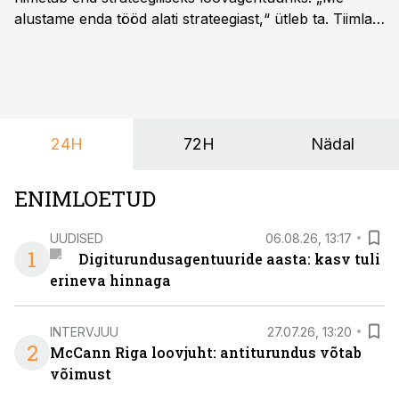
alustame enda tööd alati strateegiast,“ ütleb ta. Tiimla
sõnul aitab põhjalik eeltöö vältida olukorda, kus klient
hakkab alles esimeste visuaalide pealt mõtlema, mida
ta tegelikult tahab.
24H
72H
Nädal
ENIMLOETUD
UUDISED
06.08.26, 13:17
1
Digiturundusagentuuride aasta: kasv tuli
erineva hinnaga
INTERVJUU
27.07.26, 13:20
2
McCann Riga loovjuht: antiturundus võtab
võimust