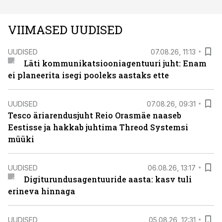
VIIMASED UUDISED
UUDISED
07.08.26, 11:13
Läti kommunikatsiooniagentuuri juht: Enam
ei planeerita isegi pooleks aastaks ette
UUDISED
07.08.26, 09:31
Tesco äriarendusjuht Reio Orasmäe naaseb
Eestisse ja hakkab juhtima Threod Systemsi
müüki
UUDISED
06.08.26, 13:17
Digiturundusagentuuride aasta: kasv tuli
erineva hinnaga
UUDISED
05.08.26, 12:31