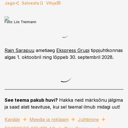
Jaga
Salvesta
Vihja
Foto:
Liis Treimann
Rain Sarapuu
ametiaeg
Ekspress Grupi
tippjuhtkonnas
algas 1. oktoobril ning lõppeb 30. septembril 2028.
See teema pakub huvi?
Hakka neid märksõnu jälgima
ja saad alati teavituse, kui sel teemal ilmub midagi uut!
Karjäär
Meedia ja reklaam
Juhtimine