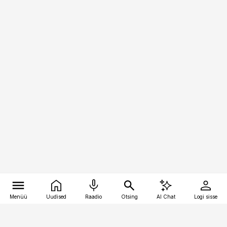
Menüü
Uudised
Raadio
Otsing
AI Chat
Logi sisse