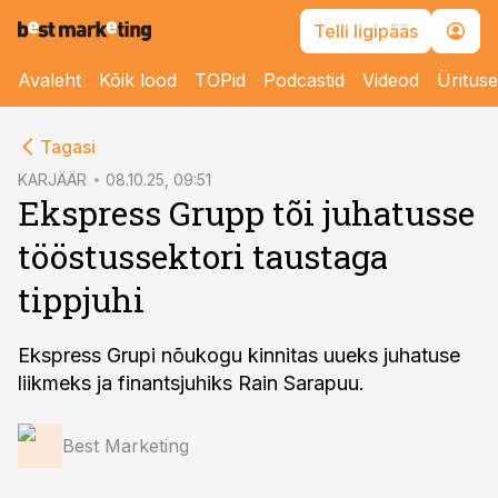
Telli ligipääs
Avaleht
Kõik lood
TOPid
Podcastid
Videod
Üritus
cebook
Tagasi
Twitter)
KARJÄÄR
08.10.25, 09:51
Ekspress Grupp tõi juhatusse
kedIn
tööstussektori taustaga
ail
tippjuhi
k
Ekspress Grupi nõukogu kinnitas uueks juhatuse
liikmeks ja finantsjuhiks Rain Sarapuu.
Best Marketing