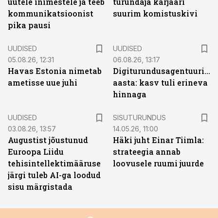
uutele inimestele ja teeb
turundaja karjääri
kommunikatsioonist
suurim komistuskivi
pika pausi
UUDISED
UUDISED
05.08.26, 12:31
06.08.26, 13:17
Havas Estonia nimetab
Digiturundusagentuuride
ametisse uue juhi
aasta: kasv tuli erineva
hinnaga
ST
UUDISED
SISUTURUNDUS
03.08.26, 13:57
14.05.26, 11:00
Augustist jõustunud
Häki juht Einar Tiimla:
Euroopa Liidu
strateegia annab
tehisintellektimääruse
loovusele ruumi juurde
järgi tuleb AI-ga loodud
sisu märgistada