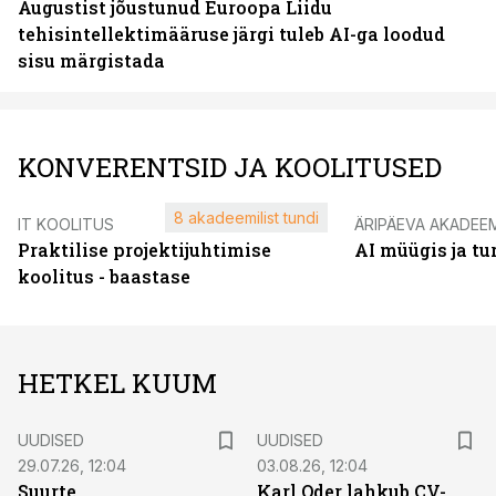
Augustist jõustunud Euroopa Liidu
tehisintellektimääruse järgi tuleb AI-ga loodud
sisu märgistada
KONVERENTSID JA KOOLITUSED
8 akadeemilist tundi
IT KOOLITUS
ÄRIPÄEVA AKADEE
Praktilise projektijuhtimise
AI müügis ja t
koolitus - baastase
HETKEL KUUM
UUDISED
UUDISED
29.07.26, 12:04
03.08.26, 12:04
Suurte
Karl Oder lahkub CV-