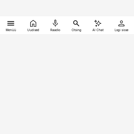
Menüü
Uudised
Raadio
Otsing
AI Chat
Logi sisse
Vana-Lõuna 39/1, 19094 Tallinn
(+372) 667 0111
bestmarketing@best-marketing.ee
Telli
Reklaam
Firmast
Sisu kasutamisõigused
Ajakirjaniku
eetikakoodeks
Üldtingimused
Privaatsustingimused