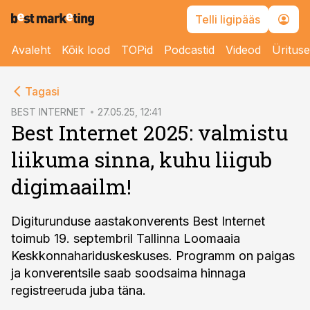
Telli ligipääs
Avaleht
Kõik lood
TOPid
Podcastid
Videod
Üritus
cebook
cebook
Tagasi
Twitter)
Twitter)
BEST INTERNET
27.05.25, 12:41
Best Internet 2025: valmistu
kedIn
kedIn
liikuma sinna, kuhu liigub
ail
ail
digimaailm!
k
k
Digiturunduse aastakonverents Best Internet
toimub 19. septembril Tallinna Loomaaia
Keskkonnahariduskeskuses. Programm on paigas
ja konverentsile saab soodsaima hinnaga
registreeruda juba täna.