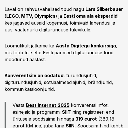
Laval on rahvusvahelised tipud nagu
Lars Silberbauer
(
LEGO, MTV, Olympics
) ja
Eesti oma ala eksperdid
,
kes jagavad ausaid kogemusi, toimivaid lahendusi ja
uusi vaatenurki digiturunduse tulevikule.
Loomulikult jätkame ka
Aasta Digitegu konkursiga
,
mis toob teie ette Eesti parimad digiturunduse tööd
möödunud aastast.
Konverentsile on oodatud:
turundusjuhid,
digiturundusjuhid, sotsiaalmeediajuhid, brändijuhid,
kommunikatsioonijuhid.
Vaata
Best Internet
2025
konverentsi infot,
esinejaid ja programmi
SIIT
ning registreeri end
üritusele soodsaima hinnaga
319 eurot
(389,18
eurot KM-iga) juba täna
SIIN
. Soodsaim hind kehtib