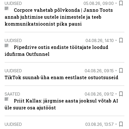
UUDISED
05.08.26, 09:00
Corpore vahetab põlvkonda | Janno Toots
annab juhtimise uutele inimestele ja teeb
kommunikatsioonist pika pausi
UUDISED
04.08.26, 14:10
Pipedrive ostis endiste töötajate loodud
idufirma Outfunnel
UUDISED
04.08.26, 09:15
TikTok suunab üha enam eestlaste ostuotsuseid
SAATED
04.08.26, 09:12
Priit Kallas: järgmise aasta jooksul võtab AI
üle suure osa ajutööst
UUDISED
03.08.26, 13:57