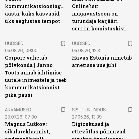
kommunikatsiooniagentuuride
Online’ist:
aasta: kaks kasvasid,
mugavustsoon on
üks aeglustas tempot
turundaja karjääri
suurim komistuskivi
UUDISED
UUDISED
05.08.26, 09:00
05.08.26, 12:31
Corpore vahetab
Havas Estonia nimetab
põlvkonda | Janno
ametisse uue juhi
Toots annab juhtimise
uutele inimestele ja teeb
kommunikatsioonist
pika pausi
ST
ARVAMUSED
SISUTURUNDUS
28.07.26, 07:00
27.05.26, 13:39
Magnus Lužkov:
Digioskused ja
sibulareklaamist,
ettevõtlus põimuvad
andmepõhiselt
sisukas õppekavas: