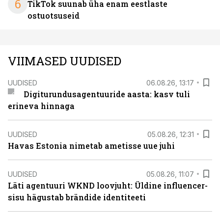
6
TikTok suunab üha enam eestlaste
ostuotsuseid
VIIMASED UUDISED
UUDISED
06.08.26, 13:17
Digiturundusagentuuride aasta: kasv tuli
erineva hinnaga
UUDISED
05.08.26, 12:31
Havas Estonia nimetab ametisse uue juhi
UUDISED
05.08.26, 11:07
Läti agentuuri WKND loovjuht: Üldine influencer-
sisu hägustab brändide identiteeti