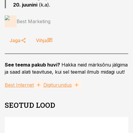
20. juunini
(k.a).
Best Marketing
Jaga
Vihja
See teema pakub huvi?
Hakka neid märksõnu jälgima
ja saad alati teavituse, kui sel teemal ilmub midagi uut!
Best Internet
Digiturundus
SEOTUD LOOD