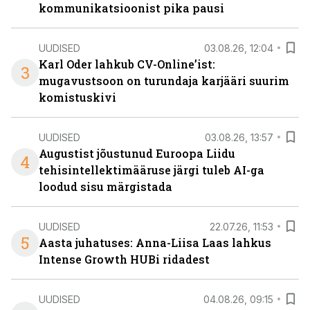
kommunikatsioonist pika pausi
UUDISED
03.08.26, 12:04
Karl Oder lahkub CV-Online’ist:
3
mugavustsoon on turundaja karjääri suurim
komistuskivi
UUDISED
03.08.26, 13:57
Augustist jõustunud Euroopa Liidu
4
tehisintellektimääruse järgi tuleb AI-ga
loodud sisu märgistada
UUDISED
22.07.26, 11:53
5
Aasta juhatuses: Anna-Liisa Laas lahkus
Intense Growth HUBi ridadest
UUDISED
04.08.26, 09:15