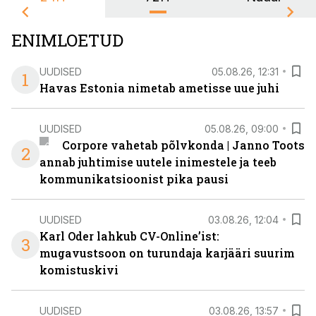
ENIMLOETUD
UUDISED
05.08.26, 12:31
1
Havas Estonia nimetab ametisse uue juhi
UUDISED
05.08.26, 09:00
Corpore vahetab põlvkonda | Janno Toots
2
annab juhtimise uutele inimestele ja teeb
kommunikatsioonist pika pausi
UUDISED
03.08.26, 12:04
Karl Oder lahkub CV-Online’ist:
3
mugavustsoon on turundaja karjääri suurim
komistuskivi
UUDISED
03.08.26, 13:57