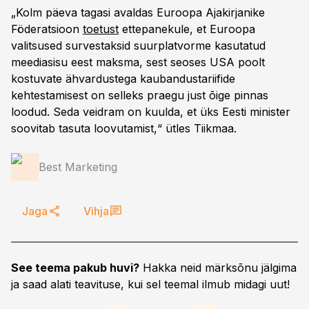
„Kolm päeva tagasi avaldas Euroopa Ajakirjanike
Föderatsioon
toetust
ettepanekule, et Euroopa
valitsused survestaksid suurplatvorme kasutatud
meediasisu eest maksma, sest seoses USA poolt
kostuvate ähvardustega kaubandustariifide
kehtestamisest on selleks praegu just õige pinnas
loodud. Seda veidram on kuulda, et üks Eesti minister
soovitab tasuta loovutamist,“ ütles Tiikmaa.
Best Marketing
Jaga
Vihja
See teema pakub huvi?
Hakka neid märksõnu jälgima
ja saad alati teavituse, kui sel teemal ilmub midagi uut!