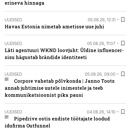
erineva hinnaga
UUDISED
05.08.26, 12:31
Havas Estonia nimetab ametisse uue juhi
UUDISED
05.08.26, 11:07
Läti agentuuri WKND loovjuht: Üldine influencer-
sisu hägustab brändide identiteeti
UUDISED
05.08.26, 09:00
Corpore vahetab põlvkonda | Janno Toots
annab juhtimise uutele inimestele ja teeb
kommunikatsioonist pika pausi
UUDISED
04.08.26, 14:10
Pipedrive ostis endiste töötajate loodud
idufirma Outfunnel