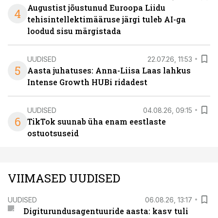
Augustist jõustunud Euroopa Liidu
4
tehisintellektimääruse järgi tuleb AI-ga
loodud sisu märgistada
UUDISED
22.07.26, 11:53
5
Aasta juhatuses: Anna-Liisa Laas lahkus
Intense Growth HUBi ridadest
UUDISED
04.08.26, 09:15
6
TikTok suunab üha enam eestlaste
ostuotsuseid
VIIMASED UUDISED
UUDISED
06.08.26, 13:17
Digiturundusagentuuride aasta: kasv tuli