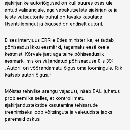
ajakirjanike autoriõigused on küll suures osas üle
antud väljaandjale, aga vabakutseliste ajakirjanike ja
teiste välisautorite puhul on tavaks kasutada
litsentsilepingut ja õigused on endiselt autoril.
Eilses intervjuus ERRile ütles minister ka, et täidab
põhiseaduslikku eesmärki, tagamaks eesti keele
kestmist. Kõrvale jäeti aga teine põhiseaduslik
eesmärk, mis on väljendatud põhiseaduse §-s 39:
„Autoril on võõrandamatu õigus oma loomingule. Riik
kaitseb autori õigusi.“
Mõistes tehnilise arengu vajadust, näeb EALi juhatus
probleemi ka selles, et kontrollimatu
ajakirjandustekstide kasutamine tehisarude
treenimiseks loob võltsingute ja valeuudiste jaoks
paremaid oskusi.