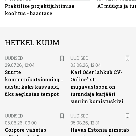
Praktilise projektijuhtimise
AI müügis ja t
koolitus - baastase
HETKEL KUUM
UUDISED
UUDISED
29.07.26, 12:04
03.08.26, 12:04
Suurte
Karl Oder lahkub CV-
kommunikatsiooniagentuuride
Online’ist:
aasta: kaks kasvasid,
mugavustsoon on
üks aeglustas tempot
turundaja karjääri
suurim komistuskivi
UUDISED
UUDISED
05.08.26, 09:00
05.08.26, 12:31
Corpore vahetab
Havas Estonia nimetab