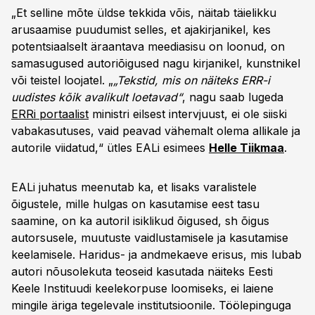
„Et selline mõte üldse tekkida võis, näitab täielikku
arusaamise puudumist selles, et ajakirjanikel, kes
potentsiaalselt äraantava meediasisu on loonud, on
samasugused autoriõigused nagu kirjanikel, kunstnikel
või teistel loojatel. „
„Tekstid, mis on näiteks ERR-i
uudistes kõik avalikult loetavad“
, nagu saab lugeda
ERRi portaalist
ministri eilsest intervjuust, ei ole siiski
vabakasutuses, vaid peavad vähemalt olema allikale ja
autorile viidatud,“ ütles EALi esimees
Helle Tiikmaa
.
EALi juhatus meenutab ka, et lisaks varalistele
õigustele, mille hulgas on kasutamise eest tasu
saamine, on ka autoril isiklikud õigused, sh õigus
autorsusele, muutuste vaidlustamisele ja kasutamise
keelamisele. Haridus- ja andmekaeve erisus, mis lubab
autori nõusolekuta teoseid kasutada näiteks Eesti
Keele Instituudi keelekorpuse loomiseks, ei laiene
mingile äriga tegelevale institutsioonile. Töölepinguga