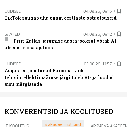
UUDISED
04.08.26, 09:15
TikTok suunab üha enam eestlaste ostuotsuseid
SAATED
04.08.26, 09:12
Priit Kallas: järgmise aasta jooksul võtab AI
üle suure osa ajutööst
UUDISED
03.08.26, 13:57
Augustist jõustunud Euroopa Liidu
tehisintellektimääruse järgi tuleb AI-ga loodud
sisu märgistada
KONVERENTSID JA KOOLITUSED
8 akadeemilist tundi
IT KOOLITUS
ÄRIPÄEVA AKADEE