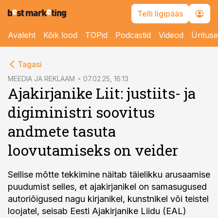
Telli ligipääs
Avaleht
Kõik lood
TOPid
Podcastid
Videod
Üritus
cebook
cebook
Tagasi
Twitter)
Twitter)
MEEDIA JA REKLAAM
07.02.25, 16:13
Ajakirjanike Liit: justiits- ja
kedIn
kedIn
digiministri soovitus
ail
ail
andmete tasuta
k
k
loovutamiseks on veider
Sellise mõtte tekkimine näitab täielikku arusaamise
puudumist selles, et ajakirjanikel on samasugused
autoriõigused nagu kirjanikel, kunstnikel või teistel
loojatel, seisab Eesti Ajakirjanike Liidu (EAL)