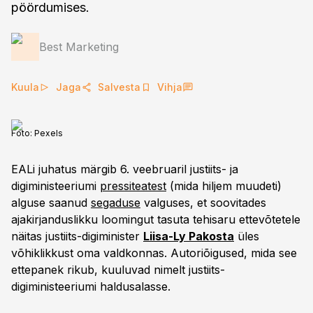
pöördumises.
Best Marketing
Kuula
Jaga
Salvesta
Vihja
Foto:
Pexels
EALi juhatus märgib 6. veebruaril justiits- ja
digiministeeriumi
pressiteatest
(mida hiljem muudeti)
alguse saanud
segaduse
valguses, et soovitades
ajakirjanduslikku loomingut tasuta tehisaru ettevõtetele
näitas justiits-digiminister
Liisa-Ly Pakosta
üles
võhiklikkust oma valdkonnas. Autoriõigused, mida see
ettepanek rikub, kuuluvad nimelt justiits-
digiministeeriumi haldusalasse.