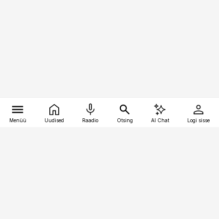
Menüü
Uudised
Raadio
Otsing
AI Chat
Logi sisse
Vana-Lõuna 39/1, 19094 Tallinn
(+372) 667 0111
bestmarketing@best-marketing.ee