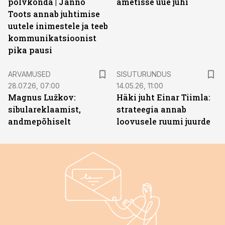
põlvkonda | Janno
ametisse uue juhi
Toots annab juhtimise
uutele inimestele ja teeb
kommunikatsioonist
pika pausi
ST
ARVAMUSED
SISUTURUNDUS
28.07.26, 07:00
14.05.26, 11:00
Magnus Lužkov:
Häki juht Einar Tiimla:
sibulareklaamist,
strateegia annab
andmepõhiselt
loovusele ruumi juurde