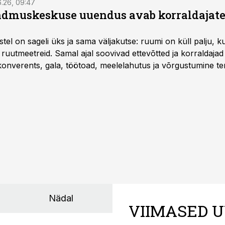
6.26, 09:47
dmuskeskuse uuendus avab korraldajatel
l on sageli üks ja sama väljakutse: ruumi on küll palju, kuid
 ruutmeetreid. Samal ajal soovivad ettevõtted ja korraldaja
onverents, gala, töötoad, meelelahutus ja võrgustumine ter
at asukohta. T1 keskuses tegutsev sündmuskeskus T1 Venue
uendusega, mis pakub senisest oluliselt rohkem lahendusi.
Nädal
VIIMASED U