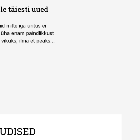
e täiesti uued
 mitte iga üritus ei
d üha enam paindlikkust
vikuks, ilma et peaks
 on just nendele
UDISED