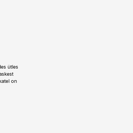
es ütles
raskest
katel on