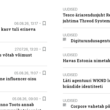
UUDISED
Tesco äriarendusjuht R
juhtima Threod System
06.08.26, 13:17
 kasv tuli erineva
UUDISED
Digiturundusagentu
27.07.26, 13:20
s võtab võimust
UUDISED
Havas Estonia nimetab 
05.08.26, 11:07
UUDISED
ne influencer-sisu
Läti agentuuri WKND lo
brändide identiteeti
05.08.26, 09:00
UUDISED
anno Toots annab
Corpore vahetab põ