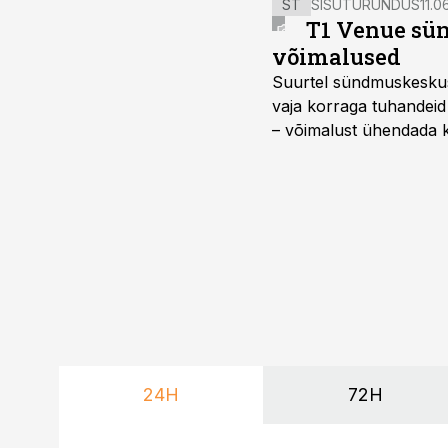
ST
SISUTURUNDUS
11.0
T1 Venue sün
võimalused
Suurtel sündmuskeskuste
vaja korraga tuhandeid
– võimalust ühendada k
kasutama mitut erinev
vajadustele vastanud u
24H
72H