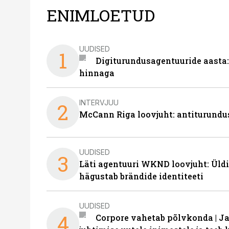
ENIMLOETUD
UUDISED
1
Digiturundusagentuuride aasta:
hinnaga
INTERVJUU
2
McCann Riga loovjuht: antiturundu
UUDISED
3
Läti agentuuri WKND loovjuht: Üldi
hägustab brändide identiteeti
UUDISED
4
Corpore vahetab põlvkonda | J