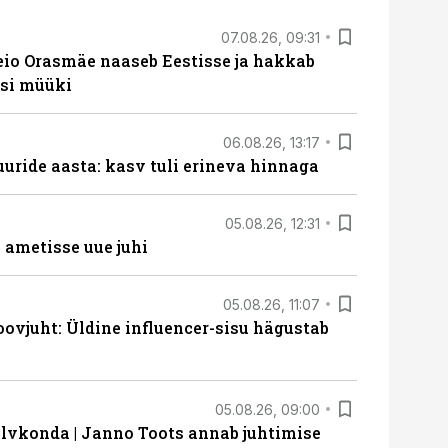
07.08.26, 09:31
eio Orasmäe naaseb Eestisse ja hakkab
si müüki
06.08.26, 13:17
uride aasta: kasv tuli erineva hinnaga
05.08.26, 12:31
ametisse uue juhi
05.08.26, 11:07
ovjuht: Üldine influencer-sisu hägustab
05.08.26, 09:00
lvkonda | Janno Toots annab juhtimise