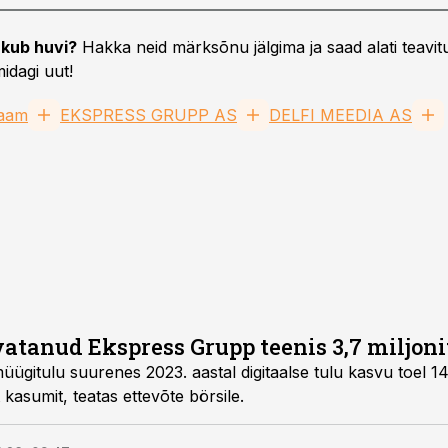
kub huvi?
Hakka neid märksõnu jälgima ja saad alati teavitu
idagi uut!
laam
EKSPRESS GRUPP AS
DELFI MEEDIA AS
vatanud Ekspress Grupp teenis 3,7 miljoni
gitulu suurenes 2023. aastal digitaalse tulu kasvu toel 14 
t kasumit, teatas ettevõte börsile.