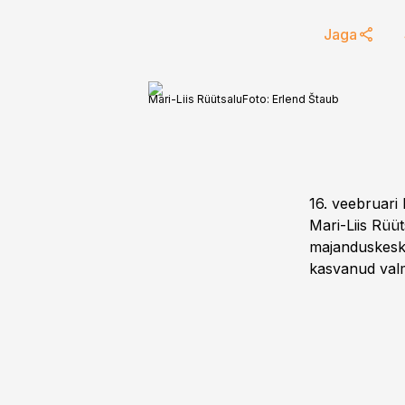
Jaga
Mari-Liis Rüütsalu
Foto:
Erlend Štaub
16. veebruari
Mari-Liis Rüüt
majanduskeskk
kasvanud valm