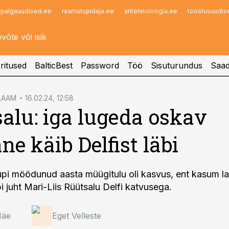
palgauudised.ee
raamatupidaja.ee
aritehnoloogia.ee
toostusuudis
Infopank
Radar
ritused
BalticBest
Password
Töö
Sisuturundus
Saad
LAAM
16.02.24, 12:58
alu: iga lugeda oskav
ne käib Delfist läbi
pi möödunud aasta müügitulu oli kasvus, ent kasum lan
i juht Mari-Liis Rüütsalu Delfi katvusega.
Mäe
Eget Velleste