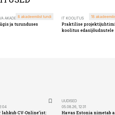
8 akadeemilist tundi
18 akadeemilis
VA AKADEEMIA
IT KOOLITUS
ügis ja turunduses
Praktilise projektijuhtim
koolitus edasijõudnutele
UUDISED
2:04
05.08.26, 12:31
 lahkub CV-Online’ist:
Havas Estonia nimetab 