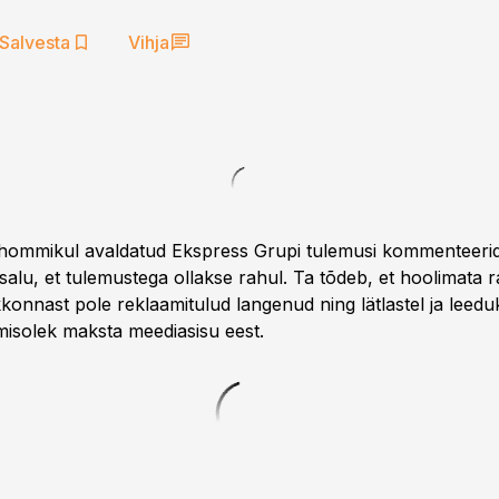
Salvesta
Vihja
 hommikul avaldatud Ekspress Grupi tulemusi kommenteerid
salu, et tulemustega ollakse rahul. Ta tõdeb, et hoolimata 
onnast pole reklaamitulud langenud ning lätlastel ja leedu
isolek maksta meediasisu eest.