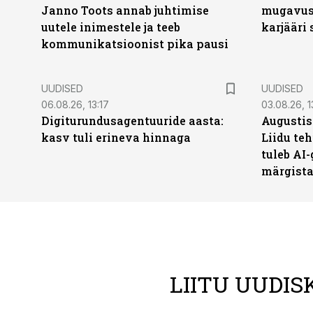
Janno Toots annab juhtimise
mugavust
uutele inimestele ja teeb
karjääri
kommunikatsioonist pika pausi
UUDISED
UUDISED
06.08.26, 13:17
03.08.26, 1
Digiturundusagentuuride aasta:
Augustis
kasv tuli erineva hinnaga
Liidu teh
tuleb AI-
märgist
LIITU UUDIS