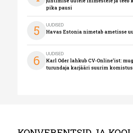
juhtimise uutele inimestele ja tee
pika pausi
UUDISED
5
Havas Estonia nimetab ametisse uu
UUDISED
6
Karl Oder lahkub CV-Online’ist: m
turundaja karjääri suurim komistus
KONVERENTSID JA KOO