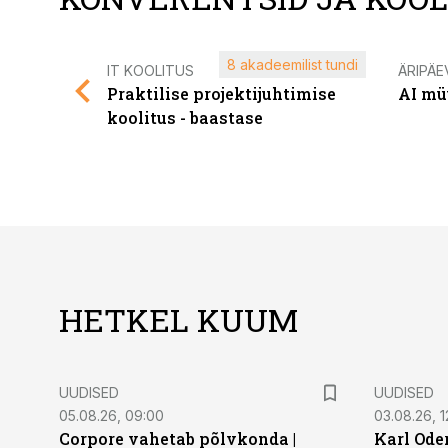
8 akadeemilist tundi
IT KOOLITUS
ÄRIPÄE
Praktilise projektijuhtimise
AI mü
koolitus - baastase
HETKEL KUUM
UUDISED
UUDISED
05.08.26, 09:00
03.08.26, 1
Corpore vahetab põlvkonda |
Karl Oder