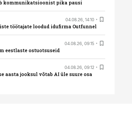
eeb kommunikatsioonist pika pausi
04.08.26, 14:10
iste töötajate loodud idufirma Outfunnel
04.08.26, 09:15
m eestlaste ostuotsuseid
04.08.26, 09:12
ise aasta jooksul võtab AI üle suure osa