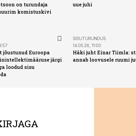
soon on turundaja
uue juhi
 suurim komistuskivi
ST
SISUTURUNDUS
3:57
14.05.26, 11:00
t jõustunud Euroopa
Häki juht Einar Tiimla: s
isintellektimääruse järgi
annab loovusele ruumi ju
ga loodud sisu
ada
KIRJAGA