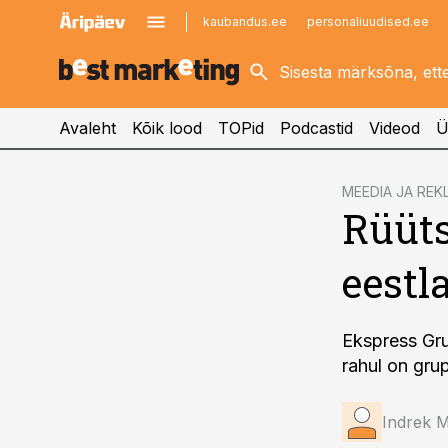
kaubandus.ee
personaliuudised.ee
kinnisvarauudised.ee
imelineajalugu.ee
logistikauudised.ee
imelineteadus.ee
Avaleht
Kõik lood
TOPid
Podcastid
Videod
Ü
cebook
MEEDIA JA REK
Rüüts
Twitter)
kedIn
eestla
ail
k
Ekspress Gru
rahul on grup
Indrek 