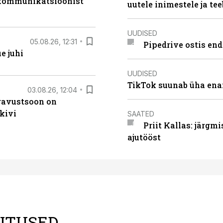
b kommunikatsioonist
uutele inimestele ja t
UUDISED
05.08.26, 12:31
Pipedrive ostis end
e juhi
UUDISED
TikTok suunab üha ena
03.08.26, 12:04
ugavustsoon on
kivi
SAATED
Priit Kallas: järgm
ajutööst
LITUSED