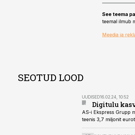
See teema pa
teemal ilmub m
Meedia ja rek
SEOTUD LOOD
UUDISED
16.02.24, 10:52
Digitulu kas
AS-i Ekspress Grupp müü
teenis 3,7 miljonit euro