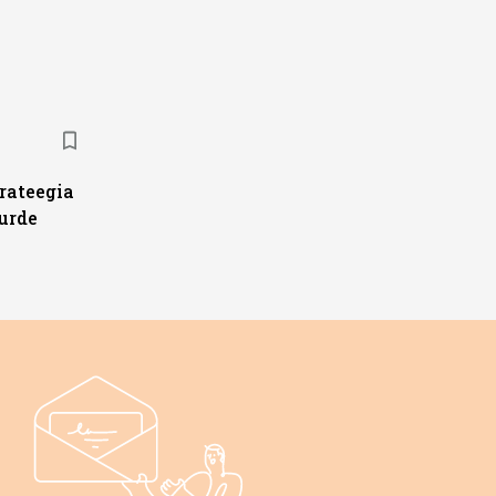
trateegia
urde