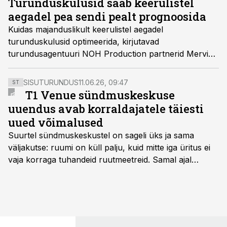
Turunduskulusid saab keerulistel
aegadel pea sendi pealt prognoosida
Kuidas majanduslikult keerulistel aegadel
turunduskulusid optimeerida, kirjutavad
turundusagentuuri NOH Production partnerid Mervi
Pirhonen ja Birgit Karus, tuues muu hulgas välja, et
kahekuuline turunduspaus digikanalites tähendab
SISUTURUNDUS
11.06.26, 09:47
ST
arvestatava käibega e-poe müügile 50protsendilist
T1 Venue sündmuskeskuse
langust juba kolmandal kuul.
uuendus avab korraldajatele täiesti
uued võimalused
Suurtel sündmuskeskustel on sageli üks ja sama
väljakutse: ruumi on küll palju, kuid mitte iga üritus ei
vaja korraga tuhandeid ruutmeetreid. Samal ajal
soovivad ettevõtted ja korraldajad üha enam
paindlikkust – võimalust ühendada konverents, gala,
töötoad, meelelahutus ja võrgustumine tervikuks, ilma
et peaks kasutama mitut erinevat asukohta. T1
keskuses tegutsev sündmuskeskus T1 Venue on just