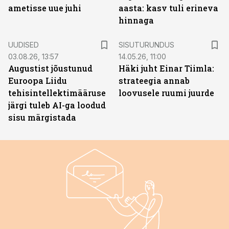
ametisse uue juhi
aasta: kasv tuli erineva
hinnaga
ST
UUDISED
SISUTURUNDUS
03.08.26, 13:57
14.05.26, 11:00
Augustist jõustunud
Häki juht Einar Tiimla:
Euroopa Liidu
strateegia annab
tehisintellektimääruse
loovusele ruumi juurde
järgi tuleb AI-ga loodud
sisu märgistada