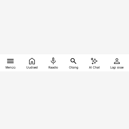
Menüü
Uudised
Raadio
Otsing
AI Chat
Logi sisse
Vana-Lõuna 39/1, 19094 Tallinn
(+372) 667 0111
bestmarketing@best-marketing.ee
Telli
Reklaam