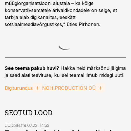
müügiorganisatsiooni alustala – ka kõige
konservatiivsematele ärivaldkondadele on selge, et
tarbija elab digikanalites, eeskätt
sotsiaalmeediavõrgustikes,” ütles Pirhonen.
See teema pakub huvi?
Hakka neid märksõnu jälgima
ja saad alati teavituse, kui sel teemal ilmub midagi uut!
Digiturundus
NOH PRODUCTION OÜ
SEOTUD LOOD
UUDISED
19.07.23, 14:53