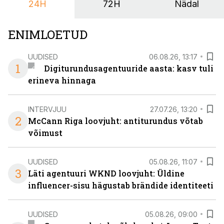
24H
72H
Nädal
nendele vajadustele vastanud uuendusega, mis pakub
senisest oluliselt rohkem lahendusi.
ENIMLOETUD
UUDISED
06.08.26, 13:17
1
Digiturundusagentuuride aasta: kasv tuli
erineva hinnaga
INTERVJUU
27.07.26, 13:20
2
McCann Riga loovjuht: antiturundus võtab
võimust
UUDISED
05.08.26, 11:07
3
Läti agentuuri WKND loovjuht: Üldine
influencer-sisu hägustab brändide identiteeti
UUDISED
05.08.26, 09:00