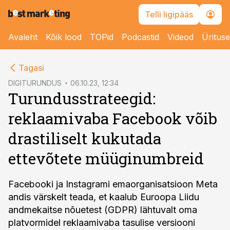
Telli ligipääs
Avaleht
Kõik lood
TOPid
Podcastid
Videod
Üritus
cebook
Tagasi
Twitter)
DIGITURUNDUS
06.10.23, 12:34
Turundusstrateegid:
kedIn
reklaamivaba Facebook võib
ail
drastiliselt kukutada
k
ettevõtete müüginumbreid
Facebooki ja Instagrami emaorganisatsioon Meta
andis värskelt teada, et kaalub Euroopa Liidu
andmekaitse nõuetest (GDPR) lähtuvalt oma
platvormidel reklaamivaba tasulise versiooni