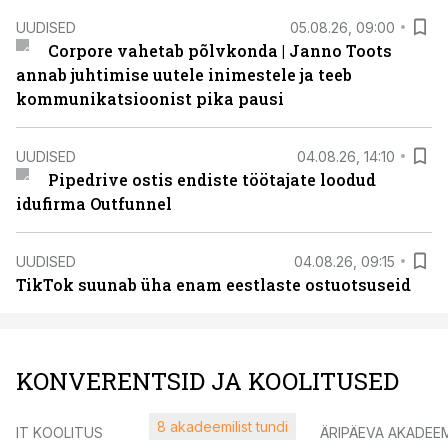
UUDISED
05.08.26, 09:00
Corpore vahetab põlvkonda | Janno Toots
annab juhtimise uutele inimestele ja teeb
kommunikatsioonist pika pausi
UUDISED
04.08.26, 14:10
Pipedrive ostis endiste töötajate loodud
idufirma Outfunnel
UUDISED
04.08.26, 09:15
TikTok suunab üha enam eestlaste ostuotsuseid
KONVERENTSID JA KOOLITUSED
8 akadeemilist tundi
IT KOOLITUS
ÄRIPÄEVA AKADEE