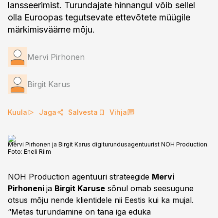
lansseerimist. Turundajate hinnangul võib sellel
olla Euroopas tegutsevate ettevõtete müügile
märkimisväärne mõju.
Mervi Pirhonen
Birgit Karus
Kuula
Jaga
Salvesta
Vihja
Mervi Pirhonen ja Birgit Karus digiturundusagentuurist NOH Production.
Foto:
Eneli Riim
NOH Production agentuuri strateegide
Mervi
Pirhoneni
ja
Birgit Karuse
sõnul omab seesugune
otsus mõju nende klientidele nii Eestis kui ka mujal.
“Metas turundamine on täna iga eduka