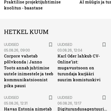
Praktilise projektijuhtimise
AI müügis ja t
koolitus - baastase
HETKEL KUUM
UUDISED
UUDISED
05.08.26, 09:00
03.08.26, 12:04
Corpore vahetab
Karl Oder lahkub CV-
põlvkonda | Janno
Online’ist:
Toots annab juhtimise
mugavustsoon on
uutele inimestele ja teeb
turundaja karjääri
kommunikatsioonist
suurim komistuskivi
pika pausi
UUDISED
UUDISED
05.08.26, 12:31
06.08.26, 13:17
Havas Estonia nimetab
Digiturundusagentuuride