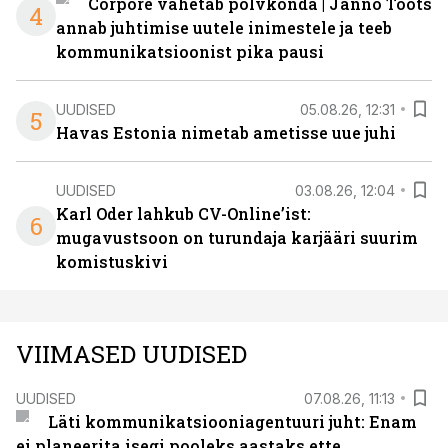
Corpore vahetab põlvkonda | Janno Toots
4
annab juhtimise uutele inimestele ja teeb
kommunikatsioonist pika pausi
UUDISED
05.08.26, 12:31
5
Havas Estonia nimetab ametisse uue juhi
UUDISED
03.08.26, 12:04
Karl Oder lahkub CV-Online’ist:
6
mugavustsoon on turundaja karjääri suurim
komistuskivi
VIIMASED UUDISED
UUDISED
07.08.26, 11:13
Läti kommunikatsiooniagentuuri juht: Enam
ei planeerita isegi pooleks aastaks ette