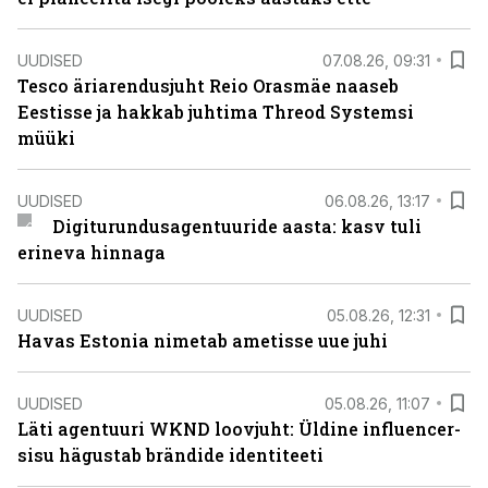
UUDISED
07.08.26, 09:31
Tesco äriarendusjuht Reio Orasmäe naaseb
Eestisse ja hakkab juhtima Threod Systemsi
müüki
UUDISED
06.08.26, 13:17
Digiturundusagentuuride aasta: kasv tuli
erineva hinnaga
UUDISED
05.08.26, 12:31
Havas Estonia nimetab ametisse uue juhi
UUDISED
05.08.26, 11:07
Läti agentuuri WKND loovjuht: Üldine influencer-
sisu hägustab brändide identiteeti