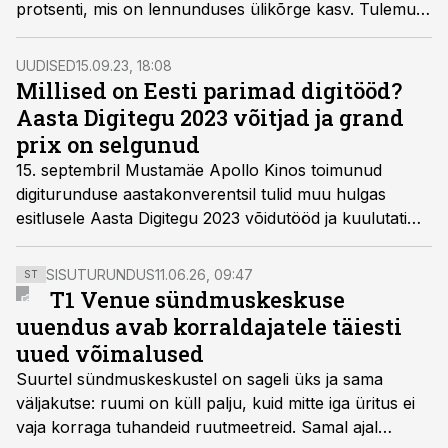
protsenti, mis on lennunduses ülikõrge kasv. Tulemus
tõi kampaaniale Aasta Digitegu 2023 võidu
müügikampaaniate kategoorias ja lisaks ka grand prix’.
UUDISED
15.09.23, 18:08
Millised on Eesti parimad digitööd?
Aasta Digitegu 2023 võitjad ja grand
prix on selgunud
15. septembril Mustamäe Apollo Kinos toimunud
digiturunduse aastakonverentsil tulid muu hulgas
esitlusele Aasta Digitegu 2023 võidutööd ja kuulutati
välja parimatest parim digiturunduse kampaania ehk
grand prix.
SISUTURUNDUS
11.06.26, 09:47
ST
T1 Venue sündmuskeskuse
uuendus avab korraldajatele täiesti
uued võimalused
Suurtel sündmuskeskustel on sageli üks ja sama
väljakutse: ruumi on küll palju, kuid mitte iga üritus ei
vaja korraga tuhandeid ruutmeetreid. Samal ajal