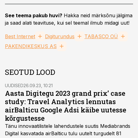
See teema pakub huvi?
Hakka neid märksõnu jälgima
ja saad alati teavituse, kui sel teemal ilmub midagi uut!
Best Internet
Digiturundus
TABASCO OÜ
PAKENDIKESKUS AS
SEOTUD LOOD
UUDISED
26.09.23, 10:21
Aasta Digitegu 2023 grand prix’ case
study: Travel Analytics lennutas
airBalticu Google Adsi käibe uutesse
kõrgustesse
Tänu innovaatilistele lahendustele suutis Mediabrands
Digital kasvatada airBalticu tulu uutelt turgudelt 81