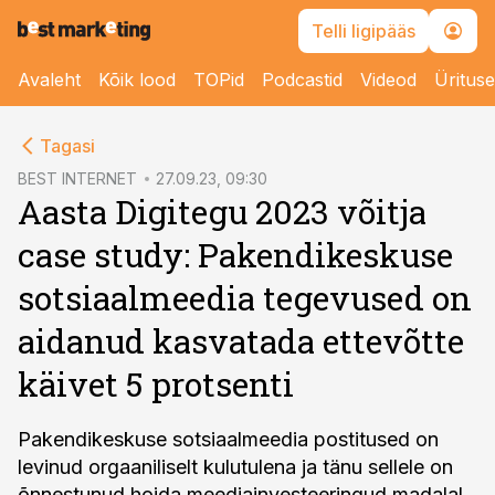
Telli ligipääs
Avaleht
Kõik lood
TOPid
Podcastid
Videod
Üritus
cebook
Tagasi
Twitter)
BEST INTERNET
27.09.23, 09:30
Aasta Digitegu 2023 võitja
kedIn
case study: Pakendikeskuse
ail
sotsiaalmeedia tegevused on
k
aidanud kasvatada ettevõtte
käivet 5 protsenti
Pakendikeskuse sotsiaalmeedia postitused on
levinud orgaaniliselt kulutulena ja tänu sellele on
õnnestunud hoida meediainvesteeringud madalal.