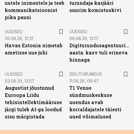
uutele inimestele ja teeb
turundaja karjääri
kommunikatsioonist
suurim komistuskivi
pika pausi
UUDISED
UUDISED
05.08.26, 12:31
06.08.26, 13:17
Havas Estonia nimetab
Digiturundusagentuuride
ametisse uue juhi
aasta: kasv tuli erineva
hinnaga
ST
UUDISED
SISUTURUNDUS
03.08.26, 13:57
11.06.26, 09:47
Augustist jõustunud
T1 Venue
Euroopa Liidu
sündmuskeskuse
tehisintellektimääruse
uuendus avab
järgi tuleb AI-ga loodud
korraldajatele täiesti
sisu märgistada
uued võimalused