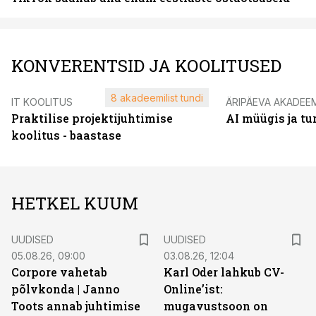
KONVERENTSID JA KOOLITUSED
8 akadeemilist tundi
IT KOOLITUS
ÄRIPÄEVA AKADEE
Praktilise projektijuhtimise
AI müügis ja t
koolitus - baastase
HETKEL KUUM
UUDISED
UUDISED
05.08.26, 09:00
03.08.26, 12:04
Corpore vahetab
Karl Oder lahkub CV-
põlvkonda | Janno
Online’ist:
Toots annab juhtimise
mugavustsoon on