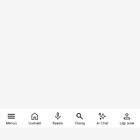
Menüü
Uudised
Raadio
Otsing
AI Chat
Logi sisse