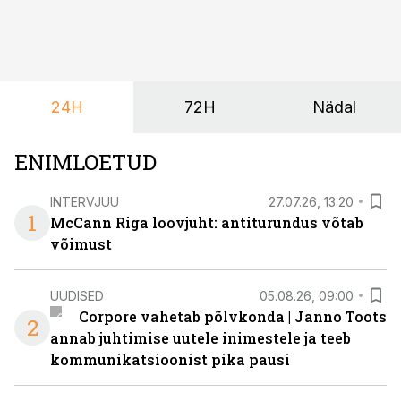
soovivad ettevõtted ja korraldajad üha enam
paindlikkust – võimalust ühendada konverents, gala,
töötoad, meelelahutus ja võrgustumine tervikuks, ilma
et peaks kasutama mitut erinevat asukohta. T1
keskuses tegutsev sündmuskeskus T1 Venue on just
24H
72H
Nädal
nendele vajadustele vastanud uuendusega, mis pakub
senisest oluliselt rohkem lahendusi.
ENIMLOETUD
INTERVJUU
27.07.26, 13:20
1
McCann Riga loovjuht: antiturundus võtab
võimust
UUDISED
05.08.26, 09:00
Corpore vahetab põlvkonda | Janno Toots
2
annab juhtimise uutele inimestele ja teeb
kommunikatsioonist pika pausi