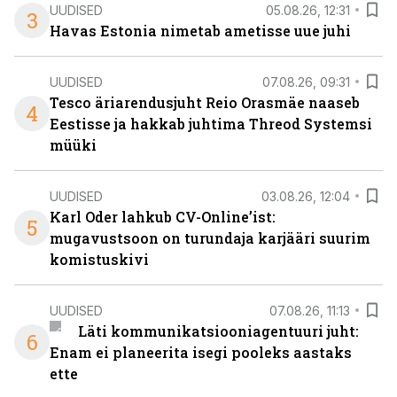
UUDISED
05.08.26, 12:31
3
Havas Estonia nimetab ametisse uue juhi
UUDISED
07.08.26, 09:31
Tesco äriarendusjuht Reio Orasmäe naaseb
4
Eestisse ja hakkab juhtima Threod Systemsi
müüki
UUDISED
03.08.26, 12:04
Karl Oder lahkub CV-Online’ist:
5
mugavustsoon on turundaja karjääri suurim
komistuskivi
UUDISED
07.08.26, 11:13
Läti kommunikatsiooniagentuuri juht:
6
Enam ei planeerita isegi pooleks aastaks
ette