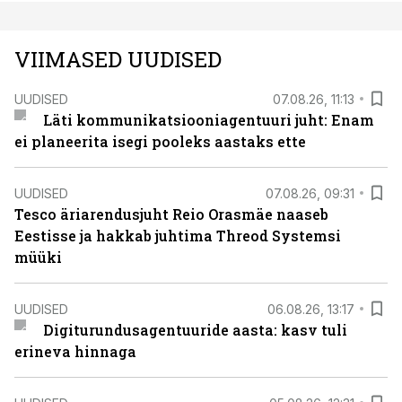
VIIMASED UUDISED
UUDISED
07.08.26, 11:13
Läti kommunikatsiooniagentuuri juht: Enam
ei planeerita isegi pooleks aastaks ette
UUDISED
07.08.26, 09:31
Tesco äriarendusjuht Reio Orasmäe naaseb
Eestisse ja hakkab juhtima Threod Systemsi
müüki
UUDISED
06.08.26, 13:17
Digiturundusagentuuride aasta: kasv tuli
erineva hinnaga