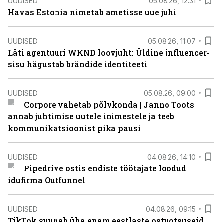
UUDISED
05.08.26, 12:31
Havas Estonia nimetab ametisse uue juhi
UUDISED
05.08.26, 11:07
Läti agentuuri WKND loovjuht: Üldine influencer-
sisu hägustab brändide identiteeti
UUDISED
05.08.26, 09:00
Corpore vahetab põlvkonda | Janno Toots
annab juhtimise uutele inimestele ja teeb
kommunikatsioonist pika pausi
UUDISED
04.08.26, 14:10
Pipedrive ostis endiste töötajate loodud
idufirma Outfunnel
UUDISED
04.08.26, 09:15
TikTok suunab üha enam eestlaste ostuotsuseid