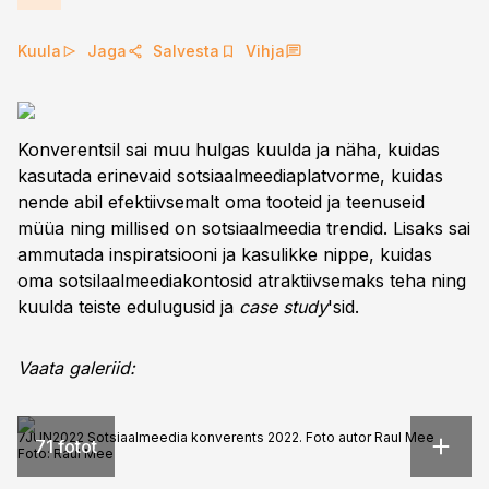
Kuula
Jaga
Salvesta
Vihja
Konverentsil sai muu hulgas kuulda ja näha, kuidas
kasutada erinevaid sotsiaalmeediaplatvorme, kuidas
nende abil efektiivsemalt oma tooteid ja teenuseid
müüa ning millised on sotsiaalmeedia trendid. Lisaks sai
ammutada inspiratsiooni ja kasulikke nippe, kuidas
oma sotsilaalmeediakontosid atraktiivsemaks teha ning
kuulda teiste edulugusid ja
case study
'sid.
Vaata galeriid:
7JUN2022 Sotsiaalmeedia konverents 2022. Foto autor Raul Mee
71 fotot
Foto:
Raul Mee