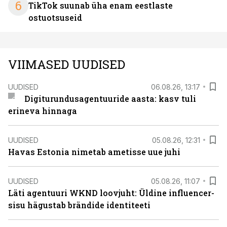
6
TikTok suunab üha enam eestlaste
ostuotsuseid
VIIMASED UUDISED
UUDISED
06.08.26, 13:17
Digiturundusagentuuride aasta: kasv tuli
erineva hinnaga
UUDISED
05.08.26, 12:31
Havas Estonia nimetab ametisse uue juhi
UUDISED
05.08.26, 11:07
Läti agentuuri WKND loovjuht: Üldine influencer-
sisu hägustab brändide identiteeti