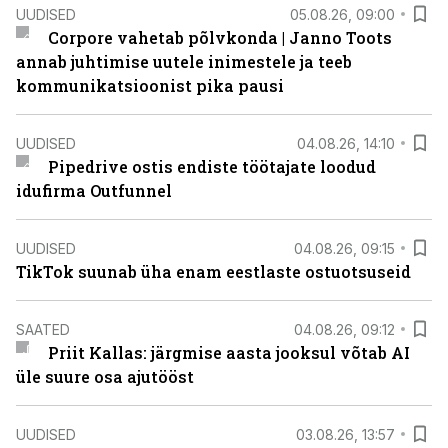
UUDISED
05.08.26, 09:00
Corpore vahetab põlvkonda | Janno Toots
annab juhtimise uutele inimestele ja teeb
kommunikatsioonist pika pausi
UUDISED
04.08.26, 14:10
Pipedrive ostis endiste töötajate loodud
idufirma Outfunnel
UUDISED
04.08.26, 09:15
TikTok suunab üha enam eestlaste ostuotsuseid
SAATED
04.08.26, 09:12
Priit Kallas: järgmise aasta jooksul võtab AI
üle suure osa ajutööst
UUDISED
03.08.26, 13:57