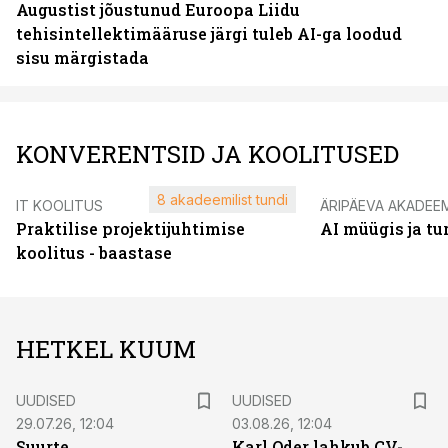
Augustist jõustunud Euroopa Liidu
tehisintellektimääruse järgi tuleb AI-ga loodud
sisu märgistada
KONVERENTSID JA KOOLITUSED
8 akadeemilist tundi
IT KOOLITUS
ÄRIPÄEVA AKADEE
Praktilise projektijuhtimise
AI müügis ja t
koolitus - baastase
HETKEL KUUM
UUDISED
UUDISED
29.07.26, 12:04
03.08.26, 12:04
Suurte
Karl Oder lahkub CV-