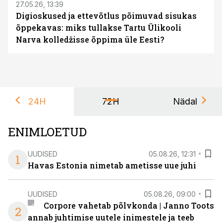
27.05.26, 13:39
Digioskused ja ettevõtlus põimuvad sisukas
õppekavas: miks tullakse Tartu Ülikooli
Narva kolledžisse õppima üle Eesti?
24H
72H
Nädal
ENIMLOETUD
UUDISED
05.08.26, 12:31
1
Havas Estonia nimetab ametisse uue juhi
UUDISED
05.08.26, 09:00
Corpore vahetab põlvkonda | Janno Toots
2
annab juhtimise uutele inimestele ja teeb