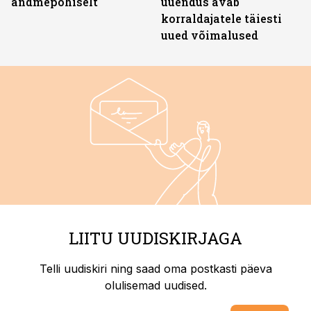
andmepõhiselt
uuendus avab
korraldajatele täiesti
uued võimalused
LIITU UUDISKIRJAGA
Telli uudiskiri ning saad oma postkasti päeva
olulisemad uudised.