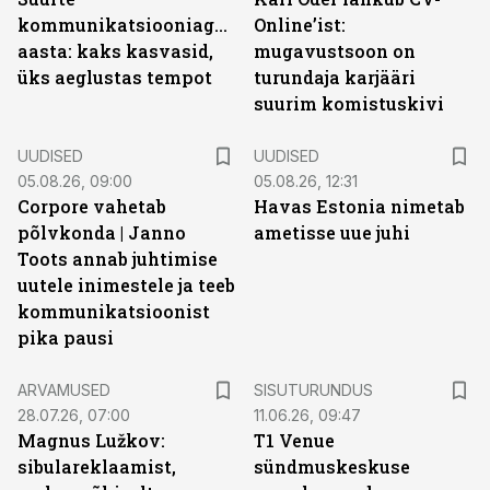
kommunikatsiooniagentuuride
Online’ist:
aasta: kaks kasvasid,
mugavustsoon on
üks aeglustas tempot
turundaja karjääri
suurim komistuskivi
UUDISED
UUDISED
05.08.26, 09:00
05.08.26, 12:31
Corpore vahetab
Havas Estonia nimetab
põlvkonda | Janno
ametisse uue juhi
Toots annab juhtimise
uutele inimestele ja teeb
kommunikatsioonist
pika pausi
ST
ARVAMUSED
SISUTURUNDUS
28.07.26, 07:00
11.06.26, 09:47
Magnus Lužkov:
T1 Venue
sibulareklaamist,
sündmuskeskuse