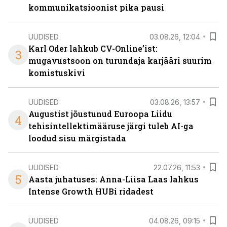
kommunikatsioonist pika pausi
UUDISED
03.08.26, 12:04
Karl Oder lahkub CV-Online’ist:
3
mugavustsoon on turundaja karjääri suurim
komistuskivi
UUDISED
03.08.26, 13:57
Augustist jõustunud Euroopa Liidu
4
tehisintellektimääruse järgi tuleb AI-ga
loodud sisu märgistada
UUDISED
22.07.26, 11:53
5
Aasta juhatuses: Anna-Liisa Laas lahkus
Intense Growth HUBi ridadest
UUDISED
04.08.26, 09:15