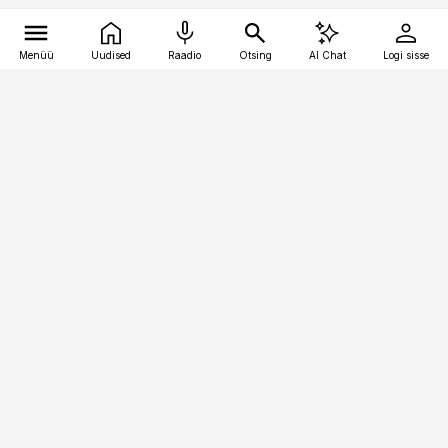
Menüü
Uudised
Raadio
Otsing
AI Chat
Logi sisse
Vana-Lõuna 39/1, 19094 Tallinn
(+372) 667 0111
bestmarketing@best-marketing.ee
Telli
Reklaam
Firmast
Sisu kasutamisõigused
Ajakirjaniku
eetikakoodeks
Üldtingimused
Privaatsustingimused
Küpsiste poliitika
KKK
Eesti Meediaettevõtete
Eelistuste haldamine