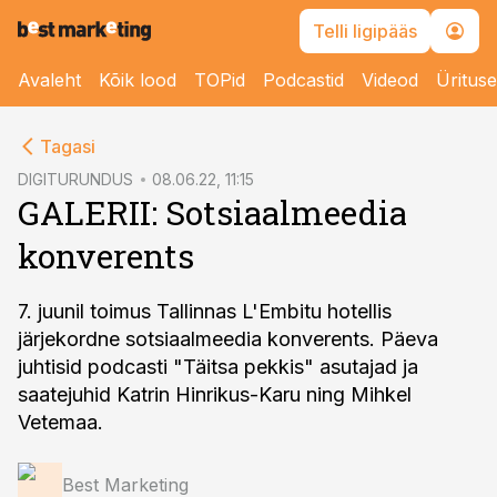
Telli ligipääs
Avaleht
Kõik lood
TOPid
Podcastid
Videod
Üritus
cebook
cebook
Tagasi
Twitter)
Twitter)
DIGITURUNDUS
08.06.22, 11:15
GALERII: Sotsiaalmeedia
kedIn
kedIn
konverents
ail
ail
k
k
7. juunil toimus Tallinnas L'Embitu hotellis
järjekordne sotsiaalmeedia konverents. Päeva
juhtisid podcasti "Täitsa pekkis" asutajad ja
saatejuhid Katrin Hinrikus-Karu ning Mihkel
Vetemaa.
Best Marketing