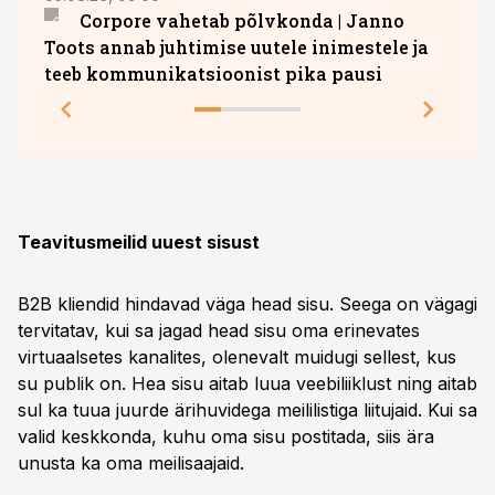
Corpore vahetab põlvkonda | Janno
Hava
Toots annab juhtimise uutele inimestele ja
teeb kommunikatsioonist pika pausi
Teavitusmeilid uuest sisust
B2B kliendid hindavad väga head sisu. Seega on vägagi
tervitatav, kui sa jagad head sisu oma erinevates
virtuaalsetes kanalites, olenevalt muidugi sellest, kus
su publik on. Hea sisu aitab luua veebiliiklust ning aitab
sul ka tuua juurde ärihuvidega meililistiga liitujaid. Kui sa
valid keskkonda, kuhu oma sisu postitada, siis ära
unusta ka oma meilisaajaid.