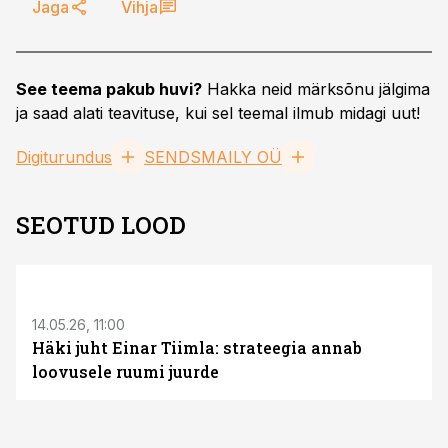
Jaga
Vihja
See teema pakub huvi?
Hakka neid märksõnu jälgima
ja saad alati teavituse, kui sel teemal ilmub midagi uut!
Digiturundus
SENDSMAILY OÜ
SEOTUD LOOD
ST
14.05.26, 11:00
Häki juht Einar Tiimla: strateegia annab
loovusele ruumi juurde