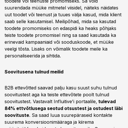
toodete või teenuste promomiseks. Sa võid
suurendada müüke mitmetel viisidel, näiteks näidates
uut toodet või teenust ja tuues välja kasud, mida klient
saab selle kasutamisel. Meilipõhad, mida sa kasutad
toodete promomiseks on edaspidi ka heaks põhjaks
teiste toodete promomisel ning sa saad kasutada ka
erinevaid kampaaniaid või sooduskoode, et müüke
veelgi tõsta. Lisaks on võimalik toodete meile ka
personaliseerida ja sihtida.
Soovitusena tulnud meilid
B2B ettevõtted saavad palju kasu suust suhu tulnud
soovitustest aga ka teiste ettevõtete poolt tulnud
soovitustest. Vastavalt Influitive'i portaalile,
tulevad
84% ettvõtlusega seotud otsustest ja ostudest läbi
soovituste
. Sa saad luua suurepäraseid kontakte
suurema konversioonimääraga ja kiirema