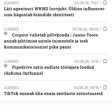
UUDISED
05.08.26, 11:07
Läti agentuuri WKND loovjuht: Üldine influencer-
sisu hägustab brändide identiteeti
UUDISED
05.08.26, 09:00
Corpore vahetab põlvkonda | Janno Toots
annab juhtimise uutele inimestele ja teeb
kommunikatsioonist pika pausi
UUDISED
04.08.26, 14:10
Pipedrive ostis endiste töötajate loodud
idufirma Outfunnel
UUDISED
04.08.26, 09:15
TikTok suunab üha enam eestlaste ostuotsuseid