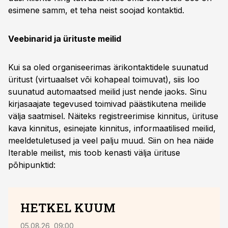
esimene samm, et teha neist soojad kontaktid.
Veebinarid ja ürituste meilid
Kui sa oled organiseerimas ärikontaktidele suunatud
üritust (virtuaalset või kohapeal toimuvat), siis loo
suunatud automaatsed meilid just nende jaoks. Sinu
kirjasaajate tegevused toimivad päästikutena meilide
välja saatmisel. Näiteks registreerimise kinnitus, ürituse
kava kinnitus, esinejate kinnitus, informaatilised meilid,
meeldetuletused ja veel palju muud. Siin on hea näide
Iterable meilist, mis toob kenasti välja ürituse
põhipunktid:
HETKEL KUUM
05.08.26, 09:00
05.08.