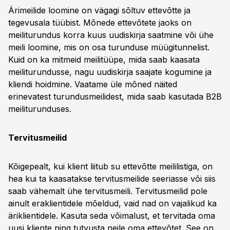
Ärimeilide loomine on vägagi sõltuv ettevõtte ja
tegevusala tüübist. Mõnede ettevõtete jaoks on
meiliturundus korra kuus uudiskirja saatmine või ühe
meili loomine, mis on osa turunduse müügitunnelist.
Kuid on ka mitmeid meilitüüpe, mida saab kaasata
meiliturundusse, nagu uudiskirja saajate kogumine ja
kliendi hoidmine. Vaatame üle mõned näited
erinevatest turundusmeilidest, mida saab kasutada B2B
meiliturunduses.
Tervitusmeilid
Kõigepealt, kui klient liitub su ettevõtte meililistiga, on
hea kui ta kaasatakse tervitusmeilide seeriasse või siis
saab vähemalt ühe tervitusmeili. Tervitusmeilid pole
ainult eraklientidele mõeldud, vaid nad on vajalikud ka
äriklientidele. Kasuta seda võimalust, et tervitada oma
uusi kliente ning tutvusta neile oma ettevõtet. See on