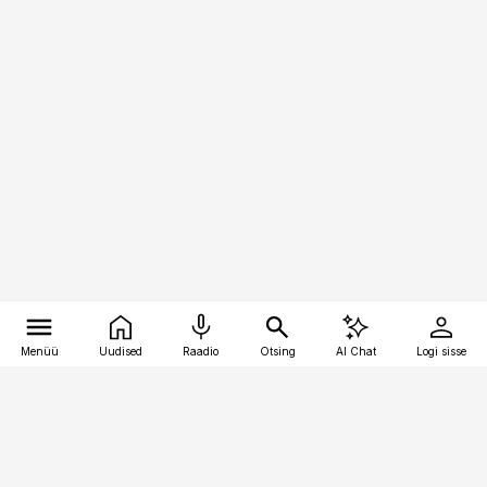
Menüü
Uudised
Raadio
Otsing
AI Chat
Logi sisse
Vana-Lõuna 39/1, 19094 Tallinn
(+372) 667 0111