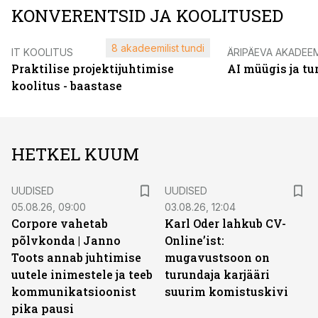
KONVERENTSID JA KOOLITUSED
8 akadeemilist tundi
IT KOOLITUS
ÄRIPÄEVA AKADEE
Praktilise projektijuhtimise
AI müügis ja t
koolitus - baastase
HETKEL KUUM
UUDISED
UUDISED
05.08.26, 09:00
03.08.26, 12:04
Corpore vahetab
Karl Oder lahkub CV-
põlvkonda | Janno
Online’ist:
Toots annab juhtimise
mugavustsoon on
uutele inimestele ja teeb
turundaja karjääri
kommunikatsioonist
suurim komistuskivi
pika pausi