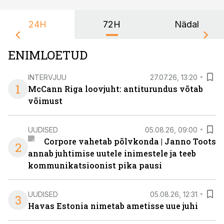
24H
72H
Nädal
ENIMLOETUD
INTERVJUU
27.07.26, 13:20
1
McCann Riga loovjuht: antiturundus võtab
võimust
UUDISED
05.08.26, 09:00
Corpore vahetab põlvkonda | Janno Toots
2
annab juhtimise uutele inimestele ja teeb
kommunikatsioonist pika pausi
UUDISED
05.08.26, 12:31
3
Havas Estonia nimetab ametisse uue juhi