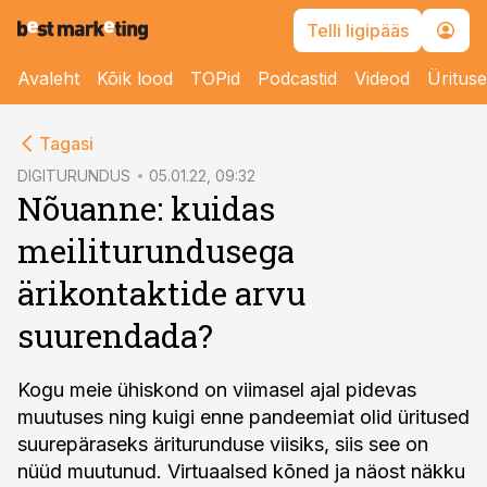
Telli ligipääs
Avaleht
Kõik lood
TOPid
Podcastid
Videod
Üritus
cebook
cebook
Tagasi
Twitter)
Twitter)
DIGITURUNDUS
05.01.22, 09:32
Nõuanne: kuidas
kedIn
kedIn
meiliturundusega
ail
ail
ärikontaktide arvu
k
k
suurendada?
Kogu meie ühiskond on viimasel ajal pidevas
muutuses ning kuigi enne pandeemiat olid üritused
suurepäraseks äriturunduse viisiks, siis see on
nüüd muutunud. Virtuaalsed kõned ja näost näkku