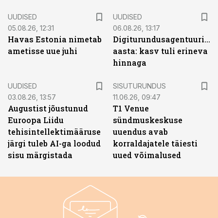
UUDISED
UUDISED
05.08.26, 12:31
06.08.26, 13:17
Havas Estonia nimetab
Digiturundusagentuuride
ametisse uue juhi
aasta: kasv tuli erineva
hinnaga
ST
UUDISED
SISUTURUNDUS
03.08.26, 13:57
11.06.26, 09:47
Augustist jõustunud
T1 Venue
Euroopa Liidu
sündmuskeskuse
tehisintellektimääruse
uuendus avab
järgi tuleb AI-ga loodud
korraldajatele täiesti
sisu märgistada
uued võimalused