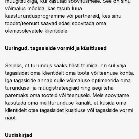
müügitsükliga, kui kasutad soovitusmeile. See on sinu
võimalus mõelda, kas tasub luua
kaasturundusprogramme või partnereid, kes sinu
toodet/teenust saavad edasi soovitada oma
olemasolevatele klientidele.
Uuringud, tagasiside vormid ja küsitlused
Selleks, et turundus saaks hästi toimida, on sul vaja
tagasisidet oma klientidelt oma toote või teenuse kohta.
Iga tagasiside annab sulle võimaluse optimeerida oma
turunduse- ja müügistrateegiaid ning isegi teha
paremaks oma tooteid või teenuseid. Meie soovitame
kasutada oma meiliturunduse kanalit, et küsida oma
klientidelt otse tagasisidet küsitluse või tagasiside vormi
näol.
Uudiskirjad