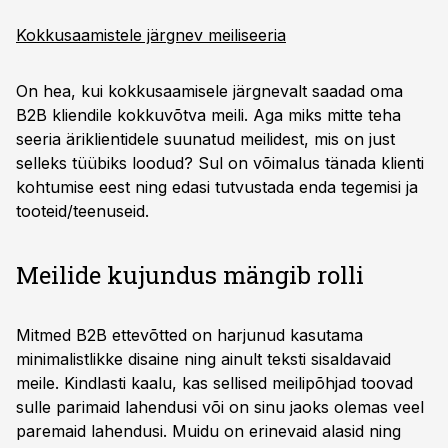
Kokkusaamistele järgnev meiliseeria
On hea, kui kokkusaamisele järgnevalt saadad oma
B2B kliendile kokkuvõtva meili. Aga miks mitte teha
seeria äriklientidele suunatud meilidest, mis on just
selleks tüübiks loodud? Sul on võimalus tänada klienti
kohtumise eest ning edasi tutvustada enda tegemisi ja
tooteid/teenuseid.
Meilide kujundus mängib rolli
Mitmed B2B ettevõtted on harjunud kasutama
minimalistlikke disaine ning ainult teksti sisaldavaid
meile. Kindlasti kaalu, kas sellised meilipõhjad toovad
sulle parimaid lahendusi või on sinu jaoks olemas veel
paremaid lahendusi. Muidu on erinevaid alasid ning