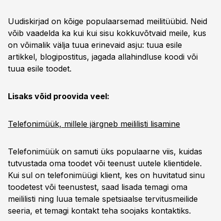
Uudiskirjad on kõige populaarsemad meilitüübid. Neid
võib vaadelda ka kui kui sisu kokkuvõtvaid meile, kus
on võimalik välja tuua erinevaid asju: tuua esile
artikkel, blogipostitus, jagada allahindluse koodi või
tuua esile toodet.
Lisaks võid proovida veel:
Telefonimüük, millele järgneb meililisti lisamine
Telefonimüük on samuti üks populaarne viis, kuidas
tutvustada oma toodet või teenust uutele klientidele.
Kui sul on telefonimüügi klient, kes on huvitatud sinu
toodetest või teenustest, saad lisada temagi oma
meililisti ning luua temale spetsiaalse tervitusmeilide
seeria, et temagi kontakt teha soojaks kontaktiks.