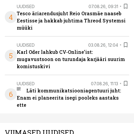
UUDISED
07.08.26, 09:31
Tesco äriarendusjuht Reio Orasmäe naaseb
4
Eestisse ja hakkab juhtima Threod Systemsi
müüki
UUDISED
03.08.26, 12:04
Karl Oder lahkub CV-Online’ist:
5
mugavustsoon on turundaja karjääri suurim
komistuskivi
UUDISED
07.08.26, 11:13
Läti kommunikatsiooniagentuuri juht:
6
Enam ei planeerita isegi pooleks aastaks
ette
VIIMASED UUDISED