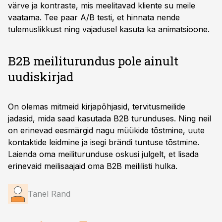
värve ja kontraste, mis meelitavad kliente su meile
vaatama. Tee paar A/B testi, et hinnata nende
tulemuslikkust ning vajadusel kasuta ka animatsioone.
B2B meiliturundus pole ainult
uudiskirjad
On olemas mitmeid kirjapõhjasid, tervitusmeilide
jadasid, mida saad kasutada B2B turunduses. Ning neil
on erinevad eesmärgid nagu müükide tõstmine, uute
kontaktide leidmine ja isegi brändi tuntuse tõstmine.
Laienda oma meiliturunduse oskusi julgelt, et lisada
erinevaid meilisaajaid oma B2B meililisti hulka.
Tanel Rand