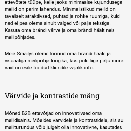
ettevõtete tüüpe, kelle jaoks minimaalse kujundusega
meilid on parim lahendus. Minimalistlikud meilid on
tavaliselt atraktiivsed, puhtad ja rohke ruumiga, kuid
nad ei pea olema ainult valged või palja tekstiga.
Kasuta oma brändi värve ja oma brändi häält neis
meilipõhjades.
Meie Smailys oleme loonud oma brändi hääle ja
visuaaliga meilipõhja loogika, kus pole liiga palju müra,
vaid on esile toodud kliendile vajalik info.
Värvide ja kontrastide mäng
Mõned B2B ettevõtjad on innovatiivsed oma
meilidisainis. Mõeldes värvidele ja kontrastidele, siis su
meiliturundus võib julgelt olla innovatiivne, kasutades