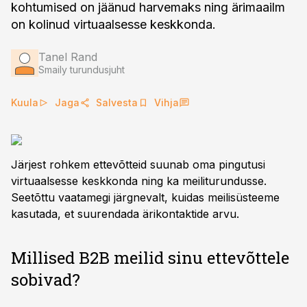
kohtumised on jäänud harvemaks ning ärimaailm
on kolinud virtuaalsesse keskkonda.
Tanel Rand
Smaily turundusjuht
Kuula
Jaga
Salvesta
Vihja
Järjest rohkem ettevõtteid suunab oma pingutusi
virtuaalsesse keskkonda ning ka meiliturundusse.
Seetõttu vaatamegi järgnevalt, kuidas meilisüsteeme
kasutada, et suurendada ärikontaktide arvu.
Millised B2B meilid sinu ettevõttele
sobivad?