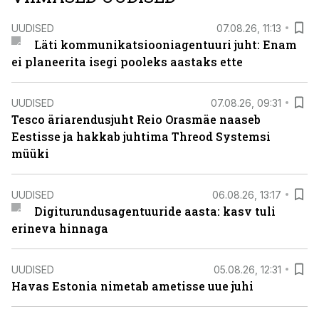
UUDISED
07.08.26, 11:13
Läti kommunikatsiooniagentuuri juht: Enam
ei planeerita isegi pooleks aastaks ette
UUDISED
07.08.26, 09:31
Tesco äriarendusjuht Reio Orasmäe naaseb
Eestisse ja hakkab juhtima Threod Systemsi
müüki
UUDISED
06.08.26, 13:17
Digiturundusagentuuride aasta: kasv tuli
erineva hinnaga
UUDISED
05.08.26, 12:31
Havas Estonia nimetab ametisse uue juhi