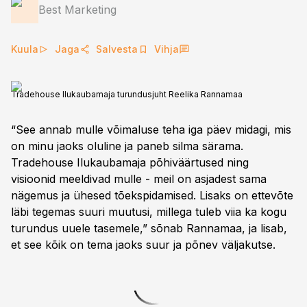
Best Marketing
Kuula
Jaga
Salvesta
Vihja
Tradehouse Ilukaubamaja turundusjuht Reelika Rannamaa
“See annab mulle võimaluse teha iga päev midagi, mis
on minu jaoks oluline ja paneb silma särama.
Tradehouse Ilukaubamaja põhiväärtused ning
visioonid meeldivad mulle - meil on asjadest sama
nägemus ja ühesed tõekspidamised. Lisaks on ettevõte
läbi tegemas suuri muutusi, millega tuleb viia ka kogu
turundus uuele tasemele,” sõnab Rannamaa, ja lisab,
et see kõik on tema jaoks suur ja põnev väljakutse.