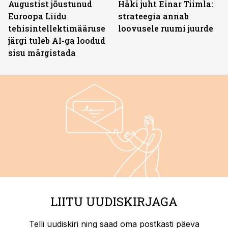
Augustist jõustunud
Häki juht Einar Tiimla:
Euroopa Liidu
strateegia annab
tehisintellektimääruse
loovusele ruumi juurde
järgi tuleb AI-ga loodud
sisu märgistada
LIITU UUDISKIRJAGA
Telli uudiskiri ning saad oma postkasti päeva