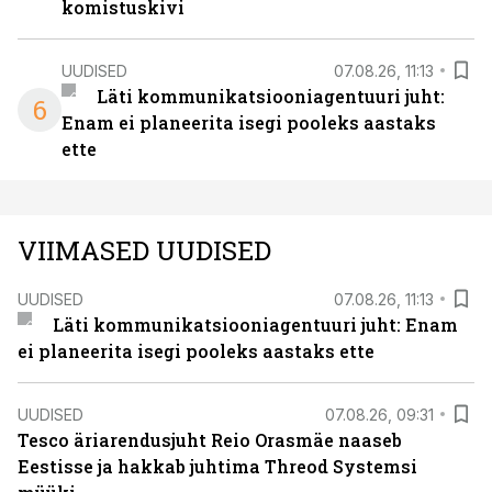
komistuskivi
UUDISED
07.08.26, 11:13
Läti kommunikatsiooniagentuuri juht:
6
Enam ei planeerita isegi pooleks aastaks
ette
VIIMASED UUDISED
UUDISED
07.08.26, 11:13
Läti kommunikatsiooniagentuuri juht: Enam
ei planeerita isegi pooleks aastaks ette
UUDISED
07.08.26, 09:31
Tesco äriarendusjuht Reio Orasmäe naaseb
Eestisse ja hakkab juhtima Threod Systemsi