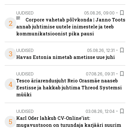
UUDISED
05.08.26, 09:00
Corpore vahetab põlvkonda | Janno Toots
2
annab juhtimise uutele inimestele ja teeb
kommunikatsioonist pika pausi
UUDISED
05.08.26, 12:31
3
Havas Estonia nimetab ametisse uue juhi
UUDISED
07.08.26, 09:31
Tesco äriarendusjuht Reio Orasmäe naaseb
4
Eestisse ja hakkab juhtima Threod Systemsi
müüki
UUDISED
03.08.26, 12:04
Karl Oder lahkub CV-Online’ist:
5
mugavustsoon on turundaja karjääri suurim