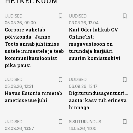
HETKEL KUUM
UUDISED
UUDISED
05.08.26, 09:00
03.08.26, 12:04
Corpore vahetab
Karl Oder lahkub CV-
põlvkonda | Janno
Online’ist:
Toots annab juhtimise
mugavustsoon on
uutele inimestele ja teeb
turundaja karjääri
kommunikatsioonist
suurim komistuskivi
pika pausi
UUDISED
UUDISED
05.08.26, 12:31
06.08.26, 13:17
Havas Estonia nimetab
Digiturundusagentuuride
ametisse uue juhi
aasta: kasv tuli erineva
hinnaga
ST
UUDISED
SISUTURUNDUS
03.08.26, 13:57
14.05.26, 11:00