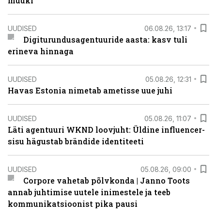
müüki
UUDISED
06.08.26, 13:17
Digiturundusagentuuride aasta: kasv tuli
erineva hinnaga
UUDISED
05.08.26, 12:31
Havas Estonia nimetab ametisse uue juhi
UUDISED
05.08.26, 11:07
Läti agentuuri WKND loovjuht: Üldine influencer-
sisu hägustab brändide identiteeti
UUDISED
05.08.26, 09:00
Corpore vahetab põlvkonda | Janno Toots
annab juhtimise uutele inimestele ja teeb
kommunikatsioonist pika pausi