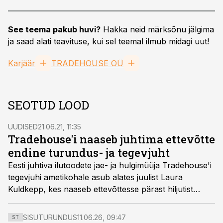
See teema pakub huvi?
Hakka neid märksõnu jälgima
ja saad alati teavituse, kui sel teemal ilmub midagi uut!
Karjäär
TRADEHOUSE OÜ
SEOTUD LOOD
UUDISED
21.06.21, 11:35
Tradehouse'i naaseb juhtima ettevõtte
endine turundus- ja tegevjuht
Eesti juhtiva ilutoodete jae- ja hulgimüüja Tradehouse'i
tegevjuhi ametikohale asub alates juulist Laura
Kuldkepp, kes naaseb ettevõttesse pärast hiljutist
BaltCap’i enamusosaluse omandamist, et viia ellu
omanike plaanid laieneda uutele turgudele.
SISUTURUNDUS
11.06.26, 09:47
ST