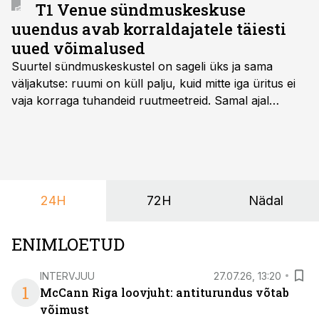
T1 Venue sündmuskeskuse
uuendus avab korraldajatele täiesti
uued võimalused
Suurtel sündmuskeskustel on sageli üks ja sama
väljakutse: ruumi on küll palju, kuid mitte iga üritus ei
vaja korraga tuhandeid ruutmeetreid. Samal ajal
soovivad ettevõtted ja korraldajad üha enam
paindlikkust – võimalust ühendada konverents, gala,
töötoad, meelelahutus ja võrgustumine tervikuks, ilma
et peaks kasutama mitut erinevat asukohta. T1
keskuses tegutsev sündmuskeskus T1 Venue on just
24H
72H
Nädal
nendele vajadustele vastanud uuendusega, mis pakub
senisest oluliselt rohkem lahendusi.
ENIMLOETUD
INTERVJUU
27.07.26, 13:20
1
McCann Riga loovjuht: antiturundus võtab
võimust