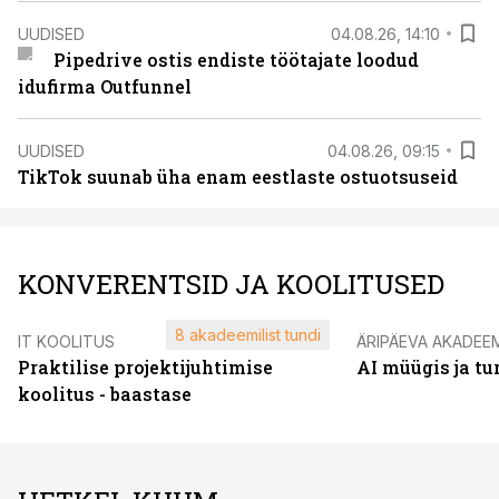
UUDISED
04.08.26, 14:10
Pipedrive ostis endiste töötajate loodud
idufirma Outfunnel
UUDISED
04.08.26, 09:15
TikTok suunab üha enam eestlaste ostuotsuseid
KONVERENTSID JA KOOLITUSED
8 akadeemilist tundi
IT KOOLITUS
ÄRIPÄEVA AKADEE
Praktilise projektijuhtimise
AI müügis ja t
koolitus - baastase