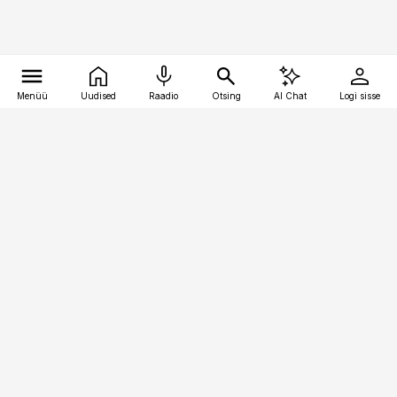
Menüü
Uudised
Raadio
Otsing
AI Chat
Logi sisse
Vana-Lõuna 39/1, 19094 Tallinn
(+372) 667 0111
bestmarketing@best-marketing.ee
Telli
Reklaam
Firmast
Sisu kasutamisõigused
Ajakirjaniku
eetikakoodeks
Üldtingimused
Privaatsustingimused