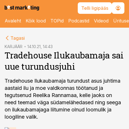
Telli ligipääs
Avaleht
Kõik lood
TOPid
Podcastid
Videod
Üritus
cebook
Tagasi
Twitter)
KARJÄÄR
14.10.21, 14:43
Tradehouse Ilukaubamaja sai
kedIn
uue turundusjuhi
ail
k
Tradehouse Ilukaubamaja turundust asus juhtima
aastaid ilu ja moe valdkonnas töötanud ja
tegutsenud Reelika Rannamaa, kelle jaoks on
need teemad väga südamelähedased ning seega
on ilukaubamajaga liitumine olnud loomulik ja
loogiline valik.