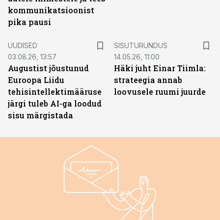
kommunikatsioonist
pika pausi
ST
UUDISED
SISUTURUNDUS
03.08.26, 13:57
14.05.26, 11:00
Augustist jõustunud
Häki juht Einar Tiimla:
Euroopa Liidu
strateegia annab
tehisintellektimääruse
loovusele ruumi juurde
järgi tuleb AI-ga loodud
sisu märgistada