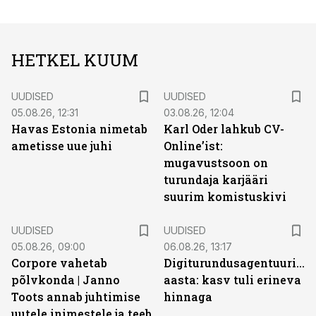
HETKEL KUUM
UUDISED
UUDISED
05.08.26, 12:31
03.08.26, 12:04
Havas Estonia nimetab
Karl Oder lahkub CV-
ametisse uue juhi
Online’ist:
mugavustsoon on
turundaja karjääri
suurim komistuskivi
UUDISED
UUDISED
05.08.26, 09:00
06.08.26, 13:17
Corpore vahetab
Digiturundusagentuuride
põlvkonda | Janno
aasta: kasv tuli erineva
Toots annab juhtimise
hinnaga
uutele inimestele ja teeb