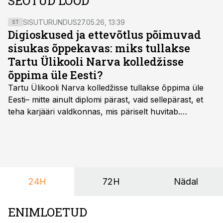
SEOTUD LOOD
SISUTURUNDUS
27.05.26, 13:39
ST
Digioskused ja ettevõtlus põimuvad
sisukas õppekavas: miks tullakse
Tartu Ülikooli Narva kolledžisse
õppima üle Eesti?
Tartu Ülikooli Narva kolledžisse tullakse õppima üle
Eesti– mitte ainult diplomi pärast, vaid sellepärast, et
teha karjääri valdkonnas, mis päriselt huvitab.
Õppekava “Ettevõtlus ja digilahendused” ühendab
ettevõtluse, tehnoloogia ja praktilised oskused viisil,
mis kõnetab nii ettevõtjaid, värskeid koolilõpetajaid kui
ka neid, kes soovivad teha karjääripööret.
24H
72H
Nädal
ENIMLOETUD