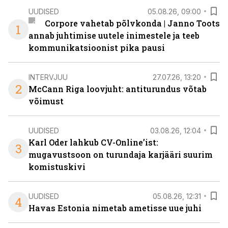
UUDISED
05.08.26, 09:00
Corpore vahetab põlvkonda | Janno Toots
1
annab juhtimise uutele inimestele ja teeb
kommunikatsioonist pika pausi
INTERVJUU
27.07.26, 13:20
2
McCann Riga loovjuht: antiturundus võtab
võimust
UUDISED
03.08.26, 12:04
Karl Oder lahkub CV-Online’ist:
3
mugavustsoon on turundaja karjääri suurim
komistuskivi
UUDISED
05.08.26, 12:31
4
Havas Estonia nimetab ametisse uue juhi