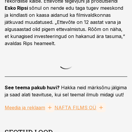
rekordilise käibe. Ettevõtte tegevjuhi ja produtsendi
Esko Ripsi
sõnul on nende edu taga tugev meeskond
ja kindlasti on kaasa aidanud ka filmivaldkonnas
jätkuvad muudatused. „Ettevõte on 12 aastat vana ja
algusaastad olid pigem ettevalmistus. Rõõm on näha,
et kunagised investeeringud on hakanud ära tasuma,“
avaldas Rips heameelt.
See teema pakub huvi?
Hakka neid märksõnu jälgima
ja saad alati teavituse, kui sel teemal ilmub midagi uut!
Meedia ja reklaam
NAFTA FILMS OÜ