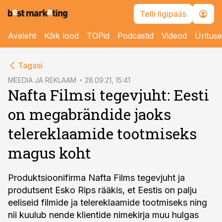
Telli ligipääs
Avaleht
Kõik lood
TOPid
Podcastid
Videod
Üritus
cebook
Tagasi
Twitter)
MEEDIA JA REKLAAM
28.09.21, 15:41
Nafta Filmsi tegevjuht: Eesti
kedIn
on megabrändide jaoks
ail
telereklaamide tootmiseks
k
magus koht
Produktsioonifirma Nafta Films tegevjuht ja
produtsent Esko Rips rääkis, et Eestis on palju
eeliseid filmide ja telereklaamide tootmiseks ning
nii kuulub nende klientide nimekirja muu hulgas