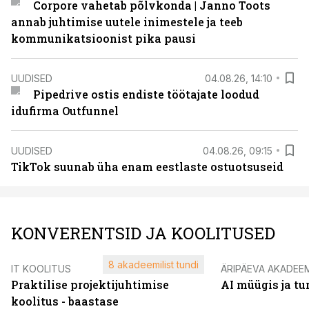
Corpore vahetab põlvkonda | Janno Toots
annab juhtimise uutele inimestele ja teeb
kommunikatsioonist pika pausi
UUDISED
04.08.26, 14:10
Pipedrive ostis endiste töötajate loodud
idufirma Outfunnel
UUDISED
04.08.26, 09:15
TikTok suunab üha enam eestlaste ostuotsuseid
KONVERENTSID JA KOOLITUSED
8 akadeemilist tundi
IT KOOLITUS
ÄRIPÄEVA AKADEE
Praktilise projektijuhtimise
AI müügis ja t
koolitus - baastase