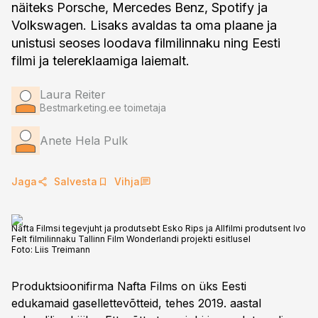
näiteks Porsche, Mercedes Benz, Spotify ja
Volkswagen. Lisaks avaldas ta oma plaane ja
unistusi seoses loodava filmilinnaku ning Eesti
filmi ja telereklaamiga laiemalt.
Laura Reiter
Bestmarketing.ee toimetaja
Anete Hela Pulk
Jaga
Salvesta
Vihja
Nafta Filmsi tegevjuht ja produtsebt Esko Rips ja Allfilmi produtsent Ivo
Felt filmilinnaku Tallinn Film Wonderlandi projekti esitlusel
Foto:
Liis Treimann
Produktsioonifirma Nafta Films on üks Eesti
edukamaid gasellettevõtteid, tehes 2019. aastal