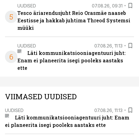
UUDISED
07.08.26, 09:31
Tesco äriarendusjuht Reio Orasmäe naaseb
5
Eestisse ja hakkab juhtima Threod Systemsi
müüki
UUDISED
07.08.26, 11:13
Läti kommunikatsiooniagentuuri juht:
6
Enam ei planeerita isegi pooleks aastaks
ette
VIIMASED UUDISED
UUDISED
07.08.26, 11:13
Läti kommunikatsiooniagentuuri juht: Enam
ei planeerita isegi pooleks aastaks ette