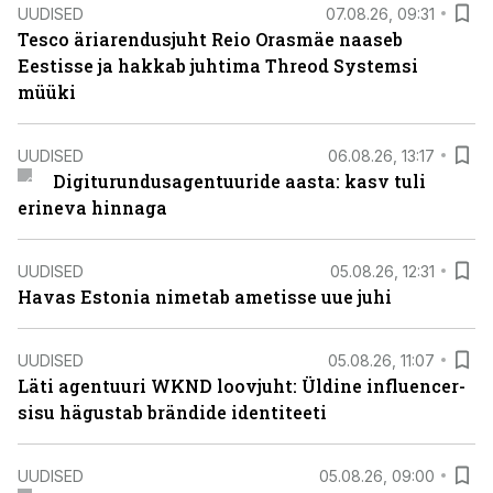
UUDISED
07.08.26, 09:31
Tesco äriarendusjuht Reio Orasmäe naaseb
Eestisse ja hakkab juhtima Threod Systemsi
müüki
UUDISED
06.08.26, 13:17
Digiturundusagentuuride aasta: kasv tuli
erineva hinnaga
UUDISED
05.08.26, 12:31
Havas Estonia nimetab ametisse uue juhi
UUDISED
05.08.26, 11:07
Läti agentuuri WKND loovjuht: Üldine influencer-
sisu hägustab brändide identiteeti
UUDISED
05.08.26, 09:00