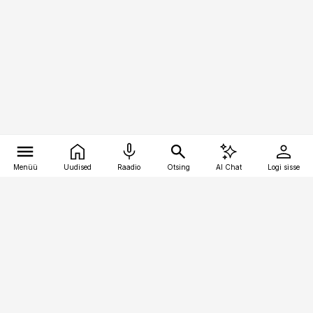
Menüü
Uudised
Raadio
Otsing
AI Chat
Logi sisse
Vana-Lõuna 39/1, 19094 Tallinn
(+372) 667 0111
bestmarketing@best-marketing.ee
Telli
Reklaam