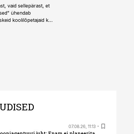
t, vaid sellepärast, et
dused” ühendab
skeid koolilõpetajaid kui
UDISED
07.08.26, 11:13
oniagentuuri juht: Enam ei planeerita