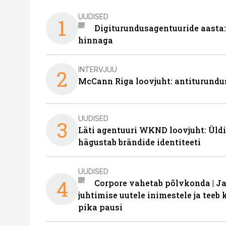
UUDISED
1
Digiturundusagentuuride aasta:
hinnaga
INTERVJUU
2
McCann Riga loovjuht: antiturundu
UUDISED
3
Läti agentuuri WKND loovjuht: Üldi
hägustab brändide identiteeti
UUDISED
4
Corpore vahetab põlvkonda | J
juhtimise uutele inimestele ja tee
pika pausi