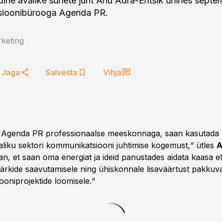
dine avalike suhete juht Anu Adra-Entsik ühines septe
ioonibürooga Agenda PR.
keting
Jaga
Salvesta
Vihja
ud Agenda PR professionaalse meeskonnaga, saan kasutada
aliku sektori kommunikatsiooni juhtimise kogemust,“ ütles
A
an, et saan oma energiat ja ideid panustades aidata kaasa e
märkide saavutamisele ning ühiskonnale lisaväärtust pakkuv
oniprojektide loomisele.“