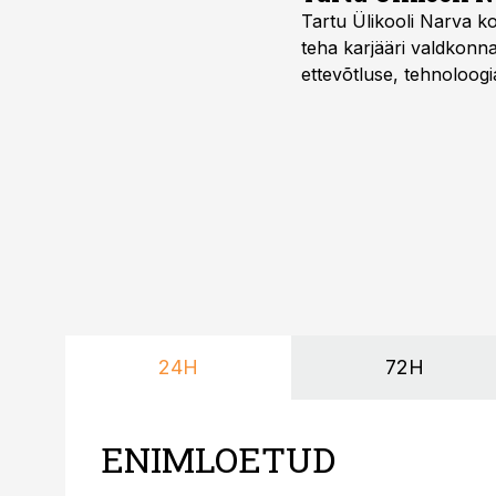
Tartu Ülikooli Narva kol
teha karjääri valdkonn
ettevõtluse, tehnoloogia
ka neid, kes soovivad t
24H
72H
ENIMLOETUD