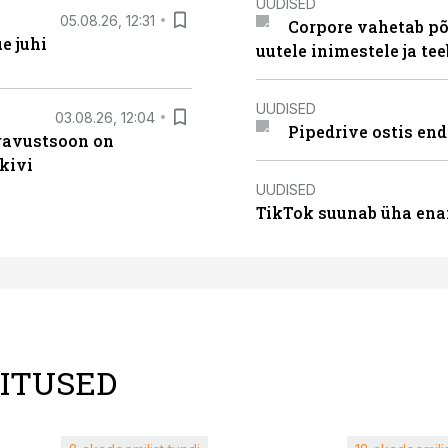
UUDISED
05.08.26, 12:31
Corpore vahetab põ
e juhi
uutele inimestele ja t
UUDISED
03.08.26, 12:04
Pipedrive ostis end
ugavustsoon on
kivi
UUDISED
TikTok suunab üha ena
LITUSED