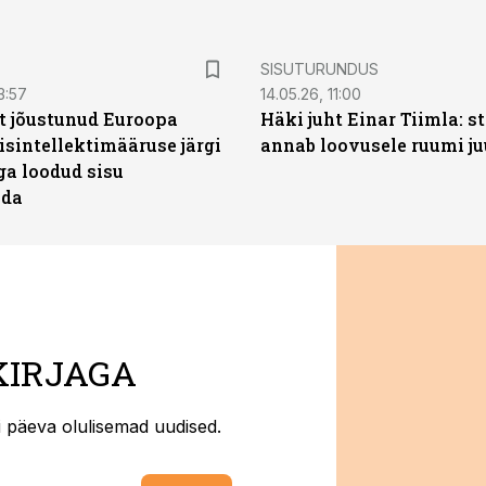
ST
SISUTURUNDUS
3:57
14.05.26, 11:00
t jõustunud Euroopa
Häki juht Einar Tiimla: s
isintellektimääruse järgi
annab loovusele ruumi ju
ga loodud sisu
ada
KIRJAGA
ti päeva olulisemad uudised.