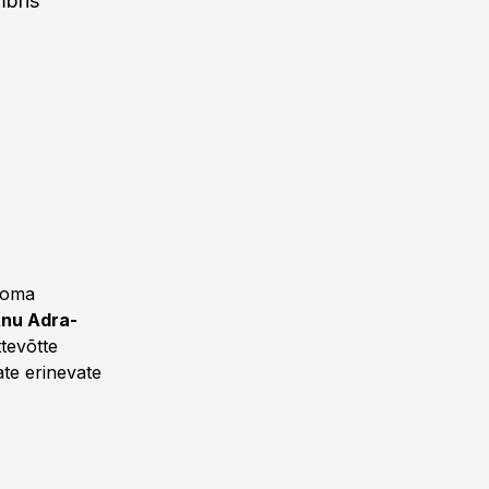
mbris
 oma
nu Adra-
ttevõtte
ate erinevate