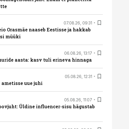
tte
07.08.26, 09:31
eio Orasmäe naaseb Eestisse ja hakkab
si müüki
06.08.26, 13:17
uride aasta: kasv tuli erineva hinnaga
05.08.26, 12:31
ametisse uue juhi
05.08.26, 11:07
ovjuht: Üldine influencer-sisu hägustab