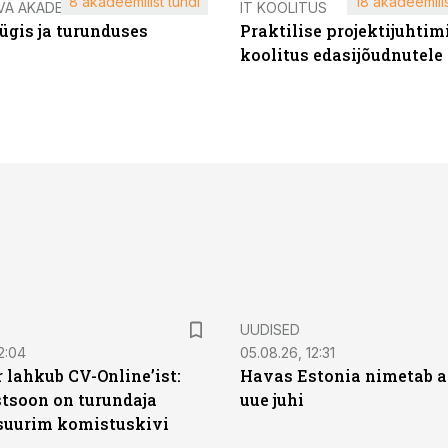
8 akadeemilist tundi
18 akadeemilis
VA AKADEEMIA
IT KOOLITUS
ügis ja turunduses
Praktilise projektijuhtim
koolitus edasijõudnutele
UUDISED
2:04
05.08.26, 12:31
 lahkub CV-Online’ist:
Havas Estonia nimetab 
soon on turundaja
uue juhi
 suurim komistuskivi