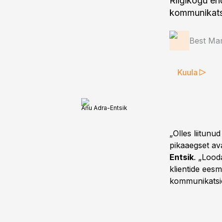
Riigikogu en
kommunikats
Best Mar
Kuula
Anu Adra-Entsik
„Olles liitun
pikaaegset av
Entsik
. „Lood
klientide ees
kommunikatsio