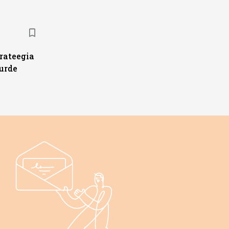
trateegia
urde