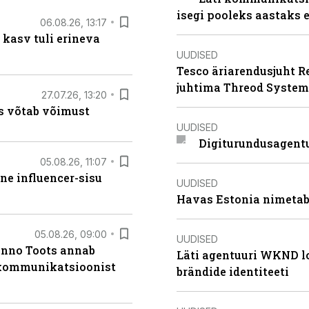
isegi pooleks aastaks e
06.08.26, 13:17
 kasv tuli erineva
UUDISED
Tesco äriarendusjuht R
juhtima Threod System
27.07.26, 13:20
s võtab võimust
UUDISED
Digiturundusagentu
05.08.26, 11:07
ne influencer-sisu
UUDISED
Havas Estonia nimetab 
05.08.26, 09:00
UUDISED
anno Toots annab
Läti agentuuri WKND lo
b kommunikatsioonist
brändide identiteeti