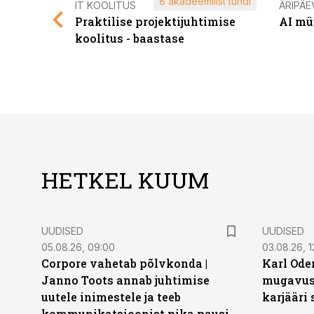
8 akadeemilist tundi
IT KOOLITUS
ÄRIPÄE
Praktilise projektijuhtimise
AI mü
koolitus - baastase
HETKEL KUUM
UUDISED
UUDISED
05.08.26, 09:00
03.08.26, 1
Corpore vahetab põlvkonda |
Karl Oder
Janno Toots annab juhtimise
mugavust
uutele inimestele ja teeb
karjääri
kommunikatsioonist pika pausi