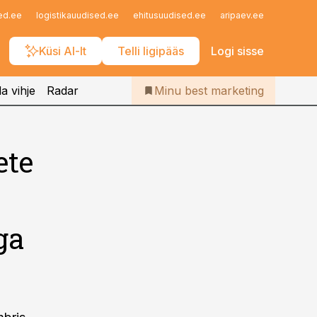
Iseteenindus
ed.ee
logistikauudised.ee
ehitusuudised.ee
aripaev.ee
finantsu
Telli Bestmarketing
Küsi AI-lt
Telli ligipääs
Logi sisse
a vihje
Radar
Minu best marketing
ete
ga