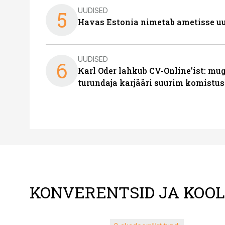
UUDISED
5
Havas Estonia nimetab ametisse uu
UUDISED
6
Karl Oder lahkub CV-Online’ist: m
turundaja karjääri suurim komistus
KONVERENTSID JA KOO