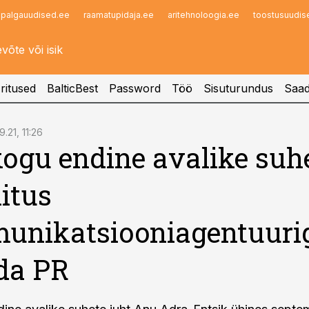
palgauudised.ee
raamatupidaja.ee
aritehnoloogia.ee
toostusuudis
Infopank
Radar
ritused
BalticBest
Password
Töö
Sisuturundus
Saad
9.21, 11:26
kogu endine avalike suh
iitus
unikatsiooniagentuuri
da PR