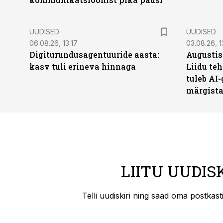
UUDISED
UUDISED
06.08.26, 13:17
03.08.26, 1
Digiturundusagentuuride aasta:
Augustis
kasv tuli erineva hinnaga
Liidu teh
tuleb AI-
märgist
LIITU UUDIS
Telli uudiskiri ning saad oma postkas