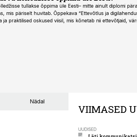
ledžisse tullakse õppima üle Eesti– mitte ainult diplomi päras
as, mis päriselt huvitab. Õppekava “Ettevõtlus ja digilahen
 ja praktilised oskused viisil, mis kõnetab nii ettevõtjaid, vär
eha karjääripööret.
Nädal
VIIMASED U
UUDISED
Läti kommunikatsio