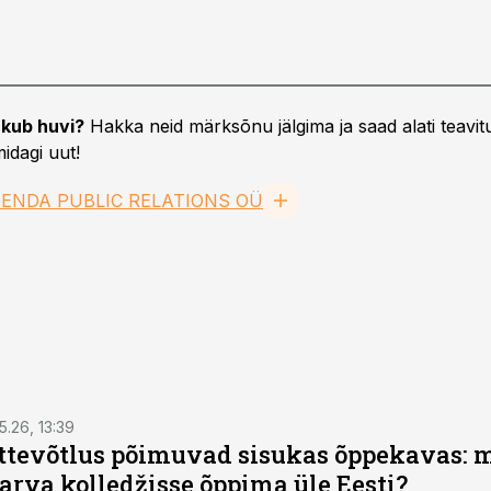
kub huvi?
Hakka neid märksõnu jälgima ja saad alati teavitu
idagi uut!
ENDA PUBLIC RELATIONS OÜ
5.26, 13:39
ettevõtlus põimuvad sisukas õppekavas: m
arva kolledžisse õppima üle Eesti?