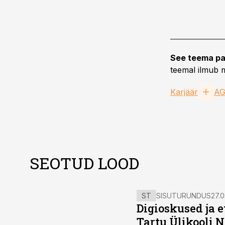
See teema pa
teemal ilmub m
Karjäär
AG
SEOTUD LOOD
ST
SISUTURUNDUS
27.0
Digioskused ja 
Tartu Ülikooli N