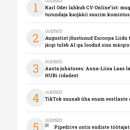
UUDISED
1
Karl Oder lahkub CV-Online’ist: m
turundaja karjääri suurim komistus
UUDISED
2
Augustist jõustunud Euroopa Liidu 
järgi tuleb AI-ga loodud sisu märgi
UUDISED
3
Aasta juhatuses: Anna-Liisa Laas 
HUBi ridadest
UUDISED
4
TikTok suunab üha enam eestlaste 
UUDISED
5
Pipedrive ostis endiste töötaja