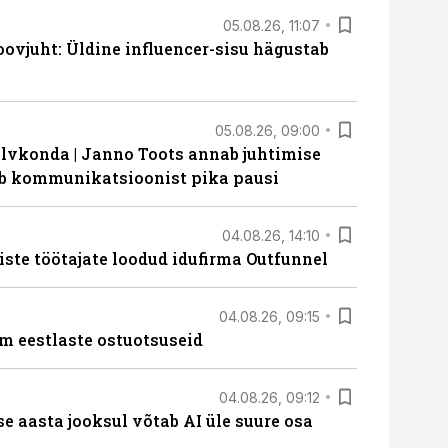
05.08.26, 11:07
ovjuht: Üldine influencer-sisu hägustab
05.08.26, 09:00
lvkonda | Janno Toots annab juhtimise
eeb kommunikatsioonist pika pausi
04.08.26, 14:10
iste töötajate loodud idufirma Outfunnel
04.08.26, 09:15
m eestlaste ostuotsuseid
04.08.26, 09:12
ise aasta jooksul võtab AI üle suure osa