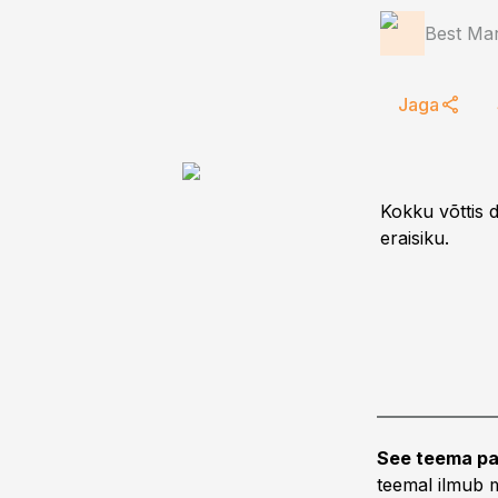
Best Mar
Jaga
Kokku võttis 
eraisiku.
See teema pa
teemal ilmub m