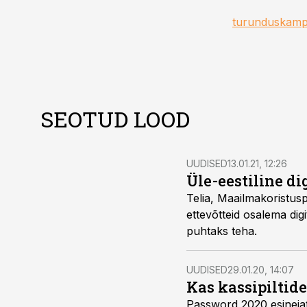
turunduskamp
SEOTUD LOOD
UUDISED
13.01.21, 12:26
Üle-eestiline d
Telia, Maailmakoristusp
ettevõtteid osalema dig
puhtaks teha.
UUDISED
29.01.20, 14:07
Kas kassipiltid
Password 2020 esinejat