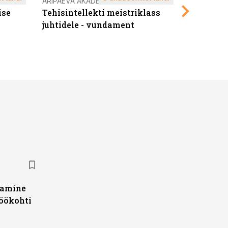
ÄRIPÄEVA AKADEEMIA
ÄRIPÄEVA 
ise
Tehisintellekti meistriklass
Edukate f
juhtidele - vundament
kliendiü
damine
töökohti