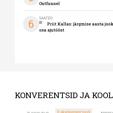
Outfunnel
SAATED
6
Priit Kallas: järgmise aasta joo
osa ajutööst
KONVERENTSID JA KOO
8 akadeemilist tundi