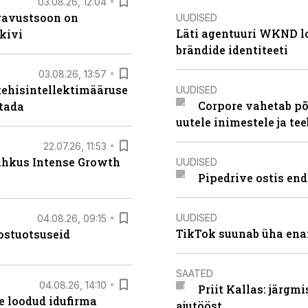
03.08.26, 12:04
ugavustsoon on
UUDISED
Läti agentuuri WKND lo
kivi
brändide identiteeti
03.08.26, 13:57
tehisintellektimääruse
UUDISED
Corpore vahetab põ
stada
uutele inimestele ja t
22.07.26, 11:53
lahkus Intense Growth
UUDISED
Pipedrive ostis end
UUDISED
04.08.26, 09:15
TikTok suunab üha ena
ostuotsuseid
SAATED
04.08.26, 14:10
Priit Kallas: järgm
te loodud idufirma
ajutööst