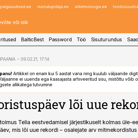
palgauudised.ee
raamatupidaja.ee
aritehnoloogia.ee
toostusuudis
Infopank
Radar
ritused
BalticBest
Password
Töö
Sisuturundus
Saad
PAANIA
09.02.21, 17:14
panu!
Artikkel on enam kui 5 aastat vana ning kuulub väljaande digi
. Väljaanne ei uuenda ega kaasajasta arhiveeritud sisu, mistõttu võib ol
sete allikatega tutvumine
oristuspäev lõi uue reko
 toimus Telia eestvedamisel järjestikuselt kolmas üle-ee
äev, mis lõi uue rekordi – osalejate arv mitmekordistus