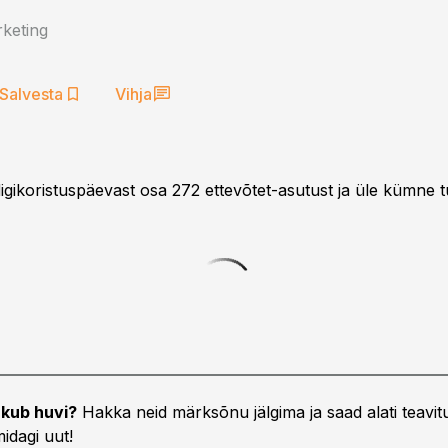
keting
Salvesta
Vihja
digikoristuspäevast osa 272 ettevõtet-asutust ja üle kümne
kub huvi?
Hakka neid märksõnu jälgima ja saad alati teavitu
idagi uut!