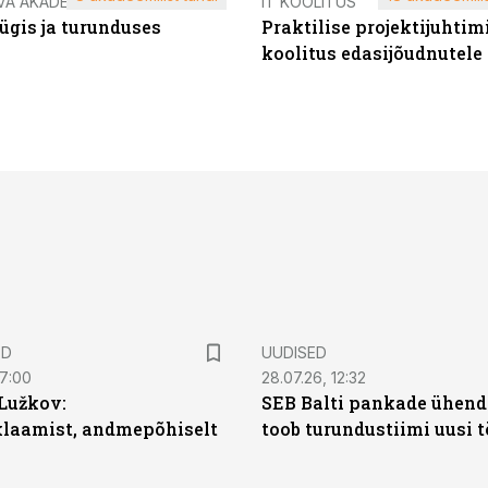
VA AKADEEMIA
IT KOOLITUS
ügis ja turunduses
Praktilise projektijuhtim
koolitus edasijõudnutele
ED
UUDISED
07:00
28.07.26, 12:32
Lužkov:
SEB Balti pankade ühen
klaamist, andmepõhiselt
toob turundustiimi uusi 