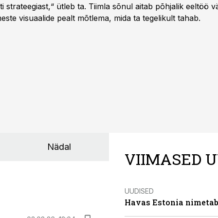
 strateegiast,“ ütleb ta. Tiimla sõnul aitab põhjalik eeltöö v
meste visuaalide pealt mõtlema, mida ta tegelikult tahab.
Nädal
VIIMASED U
UUDISED
Havas Estonia nimetab 