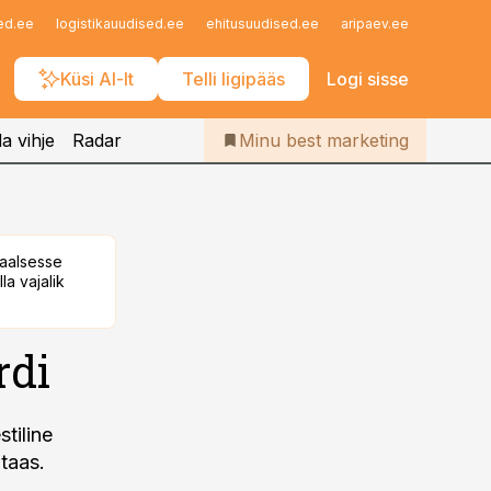
Iseteenindus
ed.ee
logistikauudised.ee
ehitusuudised.ee
aripaev.ee
finantsu
Telli Bestmarketing
Küsi AI-lt
Telli ligipääs
Logi sisse
a vihje
Radar
Minu best marketing
taalsesse
la vajalik
rdi
stiline
 taas.