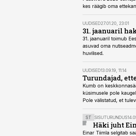
kes räägib oma ettekan
UUDISED
27.01.20, 23:01
31. jaanuaril h
31. jaanuaril toimub Ee
asuvad oma nutiseadmei
huvilised.
UUDISED
13.09.19, 11:14
Turundajad, ette
Kumb on keskkonnasääst
küsimusele pole kaugelt
Pole välistatud, et tul
loodussõbralikke trükis
ST
SISUTURUNDUS
14.0
Häki juht Ei
Einar Tiimla selgitab 