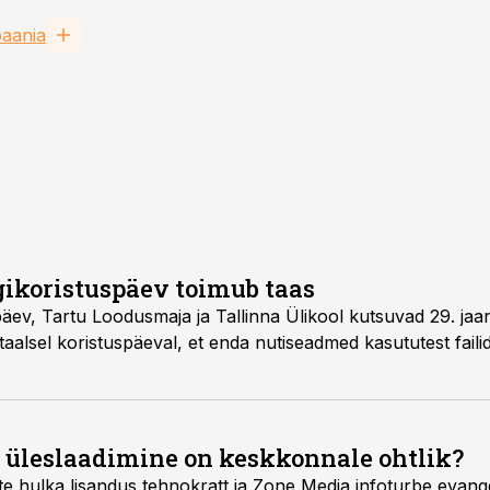
aania
igikoristuspäev toimub taas
äev, Tartu Loodusmaja ja Tallinna Ülikool kutsuvad 29. jaanua
itaalsel koristuspäeval, et enda nutiseadmed kasututest faili
e üleslaadimine on keskkonnale ohtlik?
e hulka lisandus tehnokratt ja Zone Media infoturbe evange