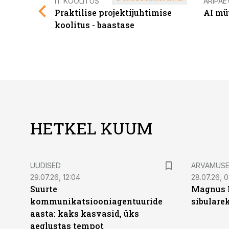
IT KOOLITUS
ÄRIPÄE
Praktilise projektijuhtimise
AI mü
koolitus - baastase
HETKEL KUUM
UUDISED
ARVAMUS
29.07.26, 12:04
28.07.26, 
Suurte
Magnus 
kommunikatsiooniagentuuride
sibulare
aasta: kaks kasvasid, üks
aeglustas tempot