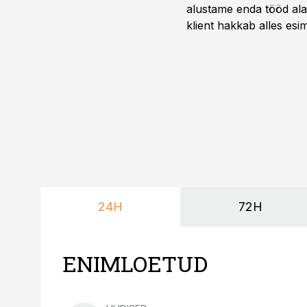
alustame enda tööd alati
klient hakkab alles esi
24H
72H
ENIMLOETUD