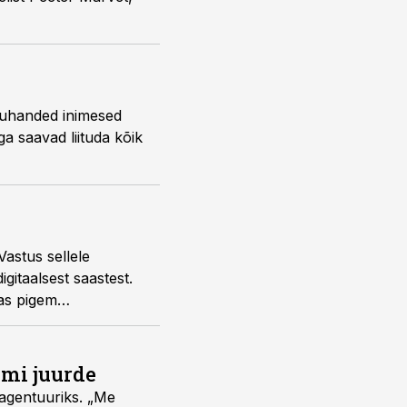
a tuhanded inimesed
a saavad liituda kõik
astus sellele
gitaalsest saastest.
eas pigem
umi juurde
vagentuuriks. „Me