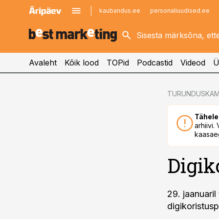
kaubandus.ee
personaliuudised.ee
kinnisvarauudised.ee
imelineajalugu.ee
logistikauudised.ee
imelineteadus.ee
Avaleht
Kõik lood
TOPid
Podcastid
Videod
Ü
cebook
TURUNDUSKAM
Twitter)
Tähele
kedIn
arhiivi
kaasaeg
ail
Digik
k
29. jaanuaril
digikoristusp