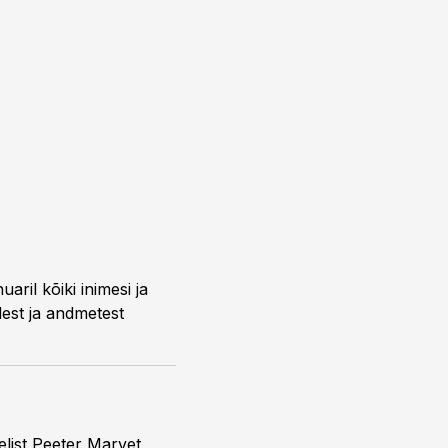
ril kõiki inimesi ja
dest ja andmetest
list Peeter Marvet,