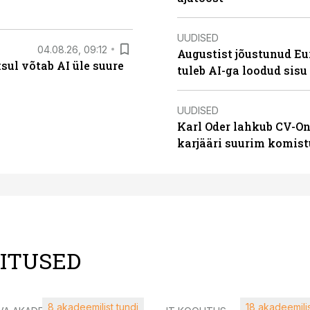
UUDISED
04.08.26, 09:12
Augustist jõustunud Eu
ksul võtab AI üle suure
tuleb AI-ga loodud sis
UUDISED
Karl Oder lahkub CV-On
karjääri suurim komist
LITUSED
8 akadeemilist tundi
18 akadeemilis