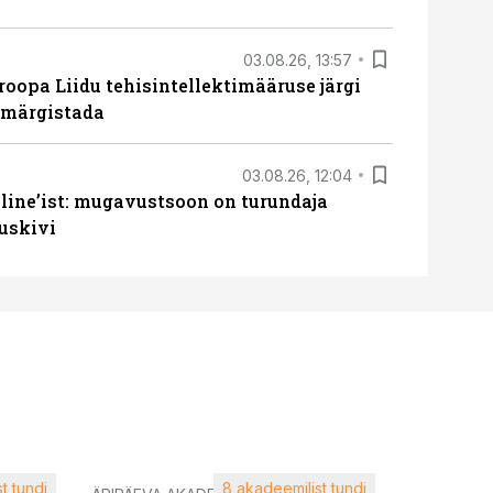
03.08.26, 13:57
roopa Liidu tehisintellektimääruse järgi
u märgistada
03.08.26, 12:04
line’ist: mugavustsoon on turundaja
uskivi
t tundi
8 akadeemilist tundi