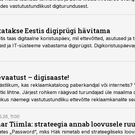
des vastutustundlikust digiturundusest.
akatakse Eestis digiprügi hävitama
stis taas digitaalne koristuspäev, mil ettevõtted, asutused j
d ja IT-süsteeme vabastama digiprügist. Digikoristuspäevag
vaatust – digisaaste!
likum, kas reklaamkataloog paberkandjal või internetis? V
ki lihtne. Järjest rohkem räägivad turundajad üle maailma di
evikus näemegi vastutustundliku ettevõtte reklaamkanalite s
eid kui digireklaame.
5.26, 11:00
nar Tiimla: strateegia annab loovusele ru
saates „Password“, miks Häk nimetab end strateegiliseks loo