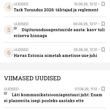
UUDISED
10.06.26, 10:12
4
Tark Turundus 2026: tähtajad ja reglement
UUDISED
06.08.26, 13:17
5
Digiturundusagentuuride aasta: kasv tuli
erineva hinnaga
UUDISED
05.08.26, 12:31
6
Havas Estonia nimetab ametisse uue juhi
VIIMASED UUDISED
UUDISED
07.08.26, 11:13
Läti kommunikatsiooniagentuuri juht: Enam
ei planeerita isegi pooleks aastaks ette