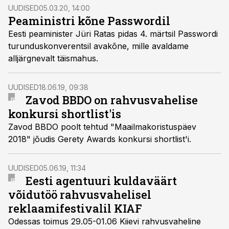
UUDISED
05.03.20, 14:00
Peaministri kõne Passwordil
Eesti peaminister Jüri Ratas pidas 4. märtsil Passwordi
turunduskonverentsil avakõne, mille avaldame
alljärgnevalt täismahus.
UUDISED
18.06.19, 09:38
Zavod BBDO on rahvusvahelise
konkursi shortlist'is
Zavod BBDO poolt tehtud "Maailmakoristuspäev
2018" jõudis Gerety Awards konkursi shortlist'i.
UUDISED
05.06.19, 11:34
Eesti agentuuri kuldaväärt
võidutöö rahvusvahelisel
reklaamifestivalil KIAF
Odessas toimus 29.05-01.06 Kiievi rahvusvaheline