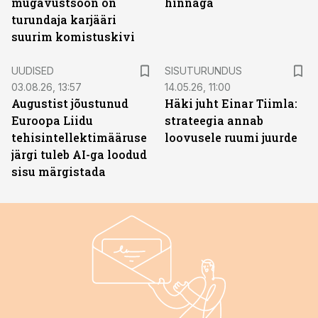
mugavustsoon on
hinnaga
turundaja karjääri
suurim komistuskivi
ST
UUDISED
SISUTURUNDUS
03.08.26, 13:57
14.05.26, 11:00
Augustist jõustunud
Häki juht Einar Tiimla:
Euroopa Liidu
strateegia annab
tehisintellektimääruse
loovusele ruumi juurde
järgi tuleb AI-ga loodud
sisu märgistada