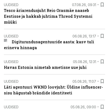
UUDISED
07.08.26, 09:31
Tesco äriarendusjuht Reio Orasmäe naaseb
Eestisse ja hakkab juhtima Threod Systemsi
müüki
UUDISED
06.08.26, 13:17
Digiturundusagentuuride aasta: kasv tuli
erineva hinnaga
UUDISED
05.08.26, 12:31
Havas Estonia nimetab ametisse uue juhi
UUDISED
05.08.26, 11:07
Läti agentuuri WKND loovjuht: Üldine influencer-
sisu hägustab brändide identiteeti
UUDISED
05.08.26, 09:00