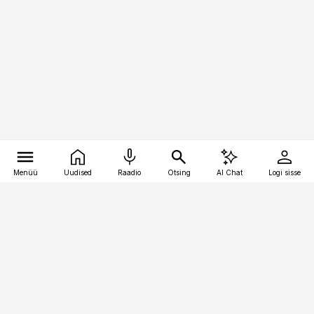
Menüü
Uudised
Raadio
Otsing
AI Chat
Logi sisse
Vana-Lõuna 39/1, 19094 Tallinn
(+372) 667 0111
bestmarketing@best-marketing.ee