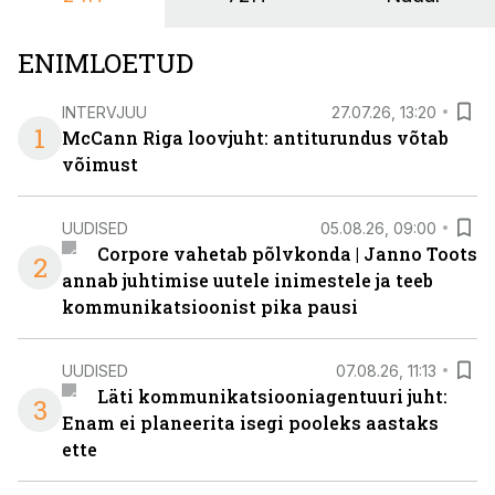
ENIMLOETUD
INTERVJUU
27.07.26, 13:20
1
McCann Riga loovjuht: antiturundus võtab
võimust
UUDISED
05.08.26, 09:00
Corpore vahetab põlvkonda | Janno Toots
2
annab juhtimise uutele inimestele ja teeb
kommunikatsioonist pika pausi
UUDISED
07.08.26, 11:13
Läti kommunikatsiooniagentuuri juht:
3
Enam ei planeerita isegi pooleks aastaks
ette