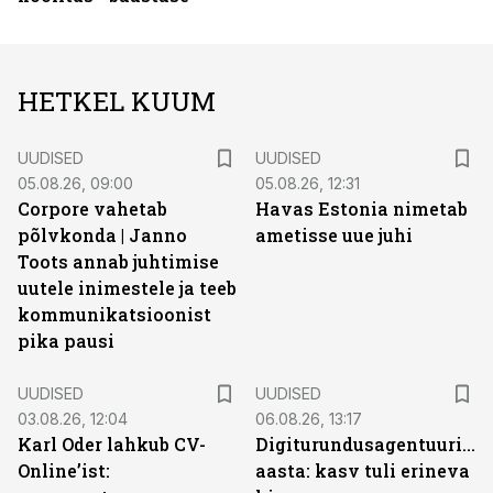
HETKEL KUUM
UUDISED
UUDISED
05.08.26, 09:00
05.08.26, 12:31
Corpore vahetab
Havas Estonia nimetab
põlvkonda | Janno
ametisse uue juhi
Toots annab juhtimise
uutele inimestele ja teeb
kommunikatsioonist
pika pausi
UUDISED
UUDISED
03.08.26, 12:04
06.08.26, 13:17
Karl Oder lahkub CV-
Digiturundusagentuuride
Online’ist:
aasta: kasv tuli erineva