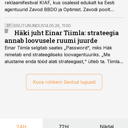
reklaamifestival KIAF, kus osalesid edukalt ka Eesti
agentuurid Zavod BBDO ja Optimist. Zavodi poolt
tehtud „Maailmakoristuspäev 2018“ tunnistati
integreeritud reklaamikampaaniate kategoorias kulla
SISUTURUNDUS
14.05.26, 11:00
ST
vääriliseks ning agentuuri loovjuht Silvar Laasik jagas
Häki juht Einar Tiimla: strateegia
võidutöö tagamaid.
annab loovusele ruumi juurde
Einar Tiimla selgitab saates „Password“, miks Häk
nimetab end strateegiliseks loovagentuuriks. „Me
alustame enda tööd alati strateegiast,“ ütleb ta. Tiimla
sõnul aitab põhjalik eeltöö vältida olukorda, kus klient
hakkab alles esimeste visuaalide pealt mõtlema, mida
ta tegelikult tahab.
Kuva rohkem Seotud lugusid
24H
72H
Nädal