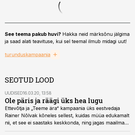
See teema pakub huvi?
Hakka neid märksõnu jälgima
ja saad alati teavituse, kui sel teemal ilmub midagi uut!
turunduskampaania
SEOTUD LOOD
UUDISED
16.03.20, 13:58
Ole päris ja räägi üks hea lugu
Ettevõtja ja „Teeme ära“ kampaania üks eestvedaja
Rainer Nõlvak kõneles sellest, kuidas müüa edukamalt
nii, et see ei saastaks keskkonda, ning jagas maailma
koristuspäeva eduloo nippe.