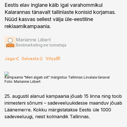
Eestis elav inglane käib igal varahommikul
Kalarannas tänavalt tallinlaste konisid korjamas.
Nüüd kasvas sellest välja üle-eestiline
reklaamikampaania.
Marianne Liibert
Bestmarketing.ee toimetaja
Jaga
Salvesta
Vihja
Kampaania "Meri algab siit" märgistus Tallinnas Liivalaia tänaval
Foto:
Marianne Liibert
25. augustil alanud kampaania jõuab 15 linna ning toob
inimesteni sõnumi – sadeveeluukidesse maanduv jõuab
Läänemerre. Kokku märgistatakse Eestis üle 1000
sadeveeluugi, neist kolmandik Tallinnas.