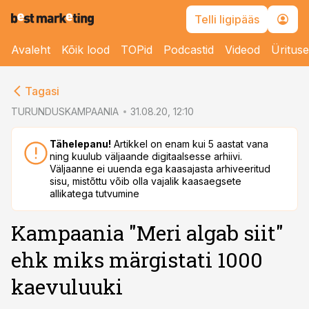
Telli ligipääs
Avaleht
Kõik lood
TOPid
Podcastid
Videod
Üritus
cebook
Tagasi
Twitter)
TURUNDUSKAMPAANIA
31.08.20, 12:10
kedIn
Tähelepanu!
Artikkel on enam kui 5 aastat vana
ning kuulub väljaande digitaalsesse arhiivi.
ail
Väljaanne ei uuenda ega kaasajasta arhiveeritud
sisu, mistõttu võib olla vajalik kaasaegsete
k
allikatega tutvumine
Kampaania "Meri algab siit"
ehk miks märgistati 1000
kaevuluuki