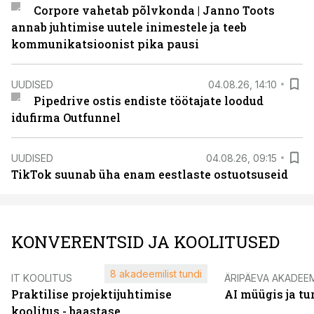
Corpore vahetab põlvkonda | Janno Toots
annab juhtimise uutele inimestele ja teeb
kommunikatsioonist pika pausi
UUDISED
04.08.26, 14:10
Pipedrive ostis endiste töötajate loodud
idufirma Outfunnel
UUDISED
04.08.26, 09:15
TikTok suunab üha enam eestlaste ostuotsuseid
KONVERENTSID JA KOOLITUSED
8 akadeemilist tundi
IT KOOLITUS
ÄRIPÄEVA AKADEE
Praktilise projektijuhtimise
AI müügis ja t
koolitus - baastase