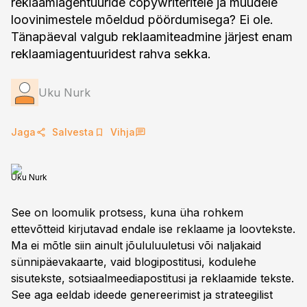
reklaamiagentuuride copywriteritele ja muudele
loovinimestele mõeldud pöördumisega? Ei ole.
Tänapäeval valgub reklaamiteadmine järjest enam
reklaamiagentuuridest rahva sekka.
Uku Nurk
Jaga
Salvesta
Vihja
Uku Nurk
See on loomulik protsess, kuna üha rohkem
ettevõtteid kirjutavad endale ise reklaame ja loovtekste.
Ma ei mõtle siin ainult jõululuuletusi või naljakaid
sünnipäevakaarte, vaid blogipostitusi, kodulehe
sisutekste, sotsiaalmeediapostitusi ja reklaamide tekste.
See aga eeldab ideede genereerimist ja strateegilist