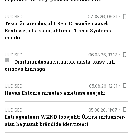
UUDISED
07.08.26, 09:31
Tesco äriarendusjuht Reio Orasmäe naaseb
Eestisse ja hakkab juhtima Threod Systemsi
müüki
UUDISED
06.08.26, 13:17
Digiturundusagentuuride aasta: kasv tuli
erineva hinnaga
UUDISED
05.08.26, 12:31
Havas Estonia nimetab ametisse uue juhi
UUDISED
05.08.26, 11:07
Läti agentuuri WKND loovjuht: Üldine influencer-
sisu hägustab brändide identiteeti