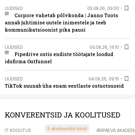
UUDISED
05.08.26, 09:00
Corpore vahetab põlvkonda | Janno Toots
annab juhtimise uutele inimestele ja teeb
kommunikatsioonist pika pausi
UUDISED
04.08.26, 14:10
Pipedrive ostis endiste töötajate loodud
idufirma Outfunnel
UUDISED
04.08.26, 09:15
TikTok suunab üha enam eestlaste ostuotsuseid
KONVERENTSID JA KOOLITUSED
8 akadeemilist tundi
IT KOOLITUS
ÄRIPÄEVA AKADEE