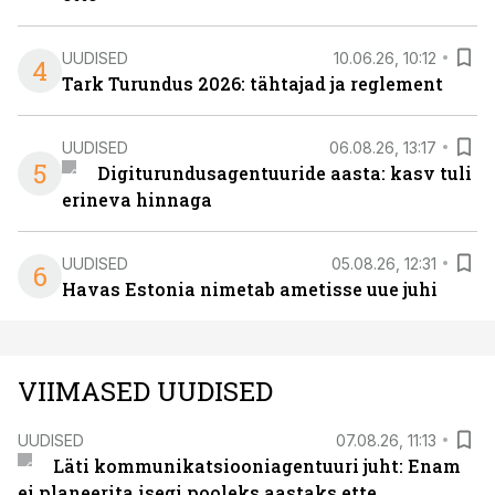
UUDISED
10.06.26, 10:12
4
Tark Turundus 2026: tähtajad ja reglement
UUDISED
06.08.26, 13:17
5
Digiturundusagentuuride aasta: kasv tuli
erineva hinnaga
UUDISED
05.08.26, 12:31
6
Havas Estonia nimetab ametisse uue juhi
VIIMASED UUDISED
UUDISED
07.08.26, 11:13
Läti kommunikatsiooniagentuuri juht: Enam
ei planeerita isegi pooleks aastaks ette