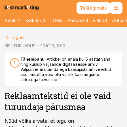
Telli ligipääs
Avaleht
Kõik lood
TOPid
Podcastid
Videod
Üritus
cebook
cebook
Tagasi
Twitter)
Twitter)
SISUTURUNDUS
30.10.19, 11:00
kedIn
kedIn
Tähelepanu!
Artikkel on enam kui 5 aastat vana
ning kuulub väljaande digitaalsesse arhiivi.
ail
ail
Väljaanne ei uuenda ega kaasajasta arhiveeritud
sisu, mistõttu võib olla vajalik kaasaegsete
k
k
allikatega tutvumine
Reklaamtekstid ei ole vaid
turundaja pärusmaa
Nüüd võiks arvata, et tegu on