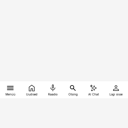
Menüü
Uudised
Raadio
Otsing
AI Chat
Logi sisse
Vana-Lõuna 39/1, 19094 Tallinn
(+372) 667 0111