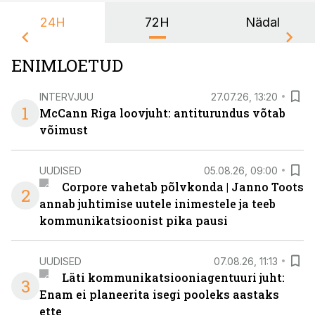
24H
72H
Nädal
ENIMLOETUD
INTERVJUU
27.07.26, 13:20
1
McCann Riga loovjuht: antiturundus võtab
võimust
UUDISED
05.08.26, 09:00
Corpore vahetab põlvkonda | Janno Toots
2
annab juhtimise uutele inimestele ja teeb
kommunikatsioonist pika pausi
UUDISED
07.08.26, 11:13
Läti kommunikatsiooniagentuuri juht:
3
Enam ei planeerita isegi pooleks aastaks
ette