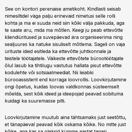
See on kontori perenaise ametikoht. Kindlasti seisab
nimesiltidel väga palju erinevaid nimetusi selle rolli
kohta ja ma ei suuda neid siin kõiki välja pakkuda, aga
te saate aru, mida ma mõtlen. Keegi ju peab ettevõtte
kliendiüritused ja suvepäevad ära organiseerima ning
sealjuures ka natuke sisuliselt mõtlema. Sageli on vaja
ürituste ideid esitleda ka ettevõtte juhtkonnale ja
teistele töötajatele. Väikeste ettevõtete bürootöötajate
õlul lasub ka tihtilugu vastutus hallata pisut ettevõtte
kodulehte või sotsiaalmeediat. Nii leiabki
bürooassistent end korraga loovrollis. Loovkirjutamine
ongi õpetus, kuidas loovas valdkonnas süsteemselt
mõelda, sest kõik ideed ja ideepojad peavad sobituma
kuidagi ka suuremasse pilti.
Loovkirjutamine muutub aina tähtsamaks just seetõttu,
et tänapäeval peavad kõik oskama kõike. No mitte just
kõike, aga kas sa oleksid kümme aastat tagasi