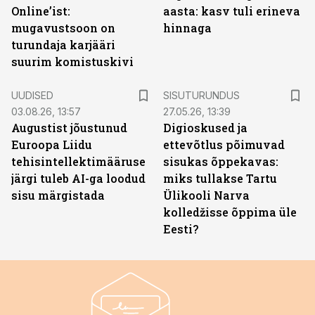
Online’ist:
aasta: kasv tuli erineva
mugavustsoon on
hinnaga
turundaja karjääri
suurim komistuskivi
ST
UUDISED
SISUTURUNDUS
03.08.26, 13:57
27.05.26, 13:39
Augustist jõustunud
Digioskused ja
Euroopa Liidu
ettevõtlus põimuvad
tehisintellektimääruse
sisukas õppekavas:
järgi tuleb AI-ga loodud
miks tullakse Tartu
sisu märgistada
Ülikooli Narva
kolledžisse õppima üle
Eesti?