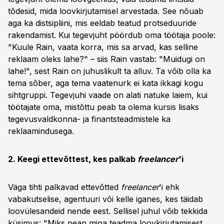
tõdesid, mida loovkirjutamisel arvestada. See nõuab
aga ka distsipliini, mis eeldab teatud protseduuride
rakendamist. Kui tegevjuht pöördub oma töötaja poole:
"Kuule Rain, vaata korra, mis sa arvad, kas selline
reklaam oleks lahe?" – siis Rain vastab: "Muidugi on
lahe!", sest Rain on juhuslikult ta alluv. Ta võib olla ka
tema sõber, aga tema vaatenurk ei kata ikkagi kogu
sihtgruppi. Tegevjuhi vaade on alati natuke laiem, kui
töötajate oma, mistõttu peab ta olema kursis lisaks
tegevusvaldkonna- ja finantsteadmistele ka
reklaamindusega.
2. Keegi ettevõttest, kes palkab
freelancer
'i
Väga tihti palkavad ettevõtted
freelancer
'i ehk
vabakutselise, agentuuri või kelle iganes, kes täidab
loovülesandeid nende eest. Sellisel juhul võib tekkida
küsimus: "Miks pean mina teadma loovkirjutamisest