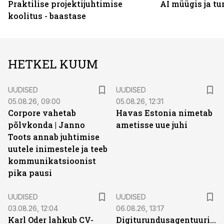
Praktilise projektijuhtimise
AI müügis ja t
koolitus - baastase
HETKEL KUUM
UUDISED
UUDISED
05.08.26, 09:00
05.08.26, 12:31
Corpore vahetab
Havas Estonia nimetab
põlvkonda | Janno
ametisse uue juhi
Toots annab juhtimise
uutele inimestele ja teeb
kommunikatsioonist
pika pausi
UUDISED
UUDISED
03.08.26, 12:04
06.08.26, 13:17
Karl Oder lahkub CV-
Digiturundusagentuuride