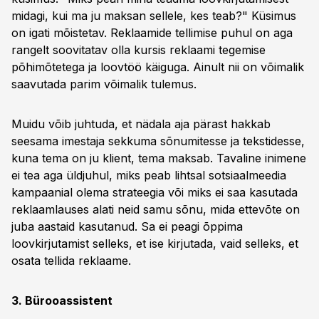
midagi, kui ma ju maksan sellele, kes teab?" Küsimus
on igati mõistetav. Reklaamide tellimise puhul on aga
rangelt soovitatav olla kursis reklaami tegemise
põhimõtetega ja loovtöö käiguga. Ainult nii on võimalik
saavutada parim võimalik tulemus.
Muidu võib juhtuda, et nädala aja pärast hakkab
seesama imestaja sekkuma sõnumitesse ja tekstidesse,
kuna tema on ju klient, tema maksab. Tavaline inimene
ei tea aga üldjuhul, miks peab lihtsal sotsiaalmeedia
kampaanial olema strateegia või miks ei saa kasutada
reklaamlauses alati neid samu sõnu, mida ettevõte on
juba aastaid kasutanud. Sa ei peagi õppima
loovkirjutamist selleks, et ise kirjutada, vaid selleks, et
osata tellida reklaame.
3. Bürooassistent