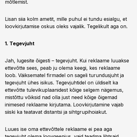
mõtlemist.
Lisan siia kolm ametit, mille puhul ei tundu esialgu, et
loovkirjutamise oskus oleks vajalik. Tegelikult aga on.
1. Tegevjuht
Jah, lugesite õigesti – tegevjuht. Kui reklaame luuakse
ettevõtte sees, peab ju olema keegi, kes reklaame
loob. Väiksematel firmadel on sageli turundusjuht ja
tegevjuht ühes isikus. Tegevjuhtidel on üldiselt ka
ettevõtte tulevikuplaanidest kõige selgem nägemus,
mistõttu võiksid nad olla just need kõige õigemad
inimesed reklaame kirjutama. Loovkirjutamine vajab
siiski ka teatavat distantsi ja sihtgrupihoiakut.
Luues ise oma ettevõttele reklaame ei pea aga
tegevjuht olema loovgeenius, vaid teadma lihtsaid