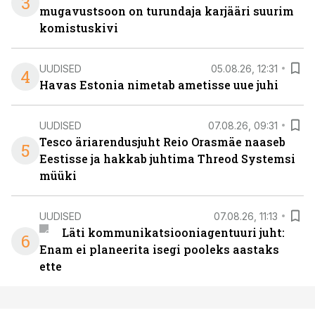
3
mugavustsoon on turundaja karjääri suurim
komistuskivi
UUDISED
05.08.26, 12:31
4
Havas Estonia nimetab ametisse uue juhi
UUDISED
07.08.26, 09:31
Tesco äriarendusjuht Reio Orasmäe naaseb
5
Eestisse ja hakkab juhtima Threod Systemsi
müüki
UUDISED
07.08.26, 11:13
Läti kommunikatsiooniagentuuri juht:
6
Enam ei planeerita isegi pooleks aastaks
ette