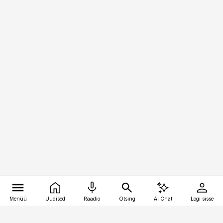
Menüü
Uudised
Raadio
Otsing
AI Chat
Logi sisse