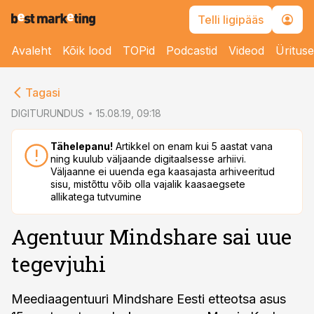
Telli ligipääs
Avaleht
Kõik lood
TOPid
Podcastid
Videod
Üritus
cebook
cebook
Tagasi
Twitter)
Twitter)
DIGITURUNDUS
15.08.19, 09:18
kedIn
kedIn
Tähelepanu!
Artikkel on enam kui 5 aastat vana
ning kuulub väljaande digitaalsesse arhiivi.
ail
ail
Väljaanne ei uuenda ega kaasajasta arhiveeritud
sisu, mistõttu võib olla vajalik kaasaegsete
k
k
allikatega tutvumine
Agentuur Mindshare sai uue
tegevjuhi
Meediaagentuuri Mindshare Eesti etteotsa asus