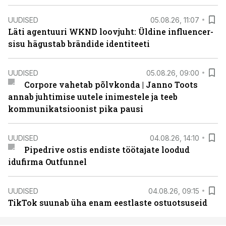
UUDISED
05.08.26, 11:07
Läti agentuuri WKND loovjuht: Üldine influencer-
sisu hägustab brändide identiteeti
UUDISED
05.08.26, 09:00
Corpore vahetab põlvkonda | Janno Toots
annab juhtimise uutele inimestele ja teeb
kommunikatsioonist pika pausi
UUDISED
04.08.26, 14:10
Pipedrive ostis endiste töötajate loodud
idufirma Outfunnel
UUDISED
04.08.26, 09:15
TikTok suunab üha enam eestlaste ostuotsuseid