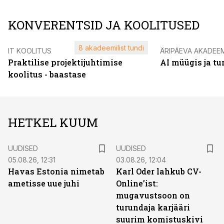
KONVERENTSID JA KOOLITUSED
8 akadeemilist tundi
IT KOOLITUS
ÄRIPÄEVA AKADEE
Praktilise projektijuhtimise
AI müügis ja t
koolitus - baastase
HETKEL KUUM
UUDISED
UUDISED
05.08.26, 12:31
03.08.26, 12:04
Havas Estonia nimetab
Karl Oder lahkub CV-
ametisse uue juhi
Online’ist:
mugavustsoon on
turundaja karjääri
suurim komistuskivi