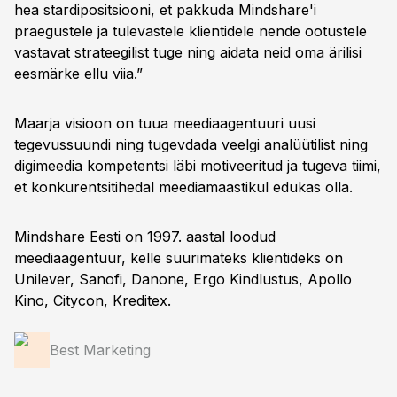
hea stardipositsiooni, et pakkuda Mindshare'i
praegustele ja tulevastele klientidele nende ootustele
vastavat strateegilist tuge ning aidata neid oma ärilisi
eesmärke ellu viia.”
Maarja visioon on tuua meediaagentuuri uusi
tegevussuundi ning tugevdada veelgi analüütilist ning
digimeedia kompetentsi läbi motiveeritud ja tugeva tiimi,
et konkurentsitihedal meediamaastikul edukas olla.
Mindshare Eesti on 1997. aastal loodud
meediaagentuur, kelle suurimateks klientideks on
Unilever, Sanofi, Danone, Ergo Kindlustus, Apollo
Kino, Citycon, Kreditex.
Best Marketing