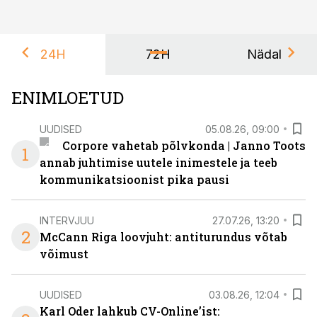
24H
72H
Nädal
ENIMLOETUD
UUDISED
05.08.26, 09:00
Corpore vahetab põlvkonda | Janno Toots
1
annab juhtimise uutele inimestele ja teeb
kommunikatsioonist pika pausi
INTERVJUU
27.07.26, 13:20
2
McCann Riga loovjuht: antiturundus võtab
võimust
UUDISED
03.08.26, 12:04
Karl Oder lahkub CV-Online’ist: