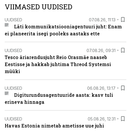
VIIMASED UUDISED
UUDISED
07.08.26, 11:13
Läti kommunikatsiooniagentuuri juht: Enam
ei planeerita isegi pooleks aastaks ette
UUDISED
07.08.26, 09:31
Tesco äriarendusjuht Reio Orasmäe naaseb
Eestisse ja hakkab juhtima Threod Systemsi
müüki
UUDISED
06.08.26, 13:17
Digiturundusagentuuride aasta: kasv tuli
erineva hinnaga
UUDISED
05.08.26, 12:31
Havas Estonia nimetab ametisse uue juhi