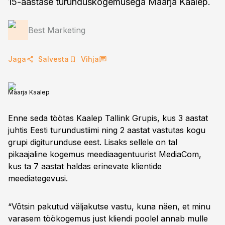
15-aastase turunduskogemusega Maarja Kaalep.
Best Marketing
Jaga
Salvesta
Vihja
Maarja Kaalep
Enne seda töötas Kaalep Tallink Grupis, kus 3 aastat
juhtis Eesti turundustiimi ning 2 aastat vastutas kogu
grupi digiturunduse eest. Lisaks sellele on tal
pikaajaline kogemus meediaagentuurist MediaCom,
kus ta 7 aastat haldas erinevate klientide
meediategevusi.
“Võtsin pakutud väljakutse vastu, kuna näen, et minu
varasem töökogemus just kliendi poolel annab mulle