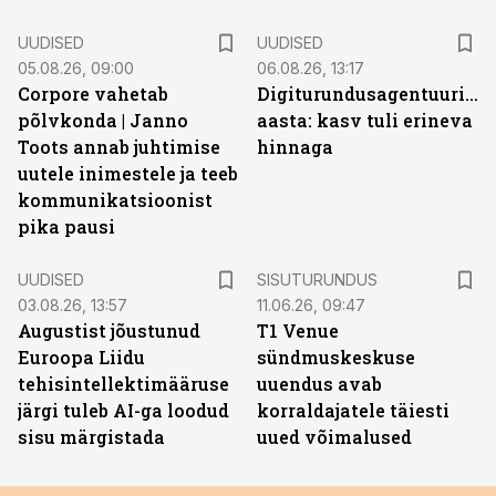
UUDISED
UUDISED
05.08.26, 09:00
06.08.26, 13:17
Corpore vahetab
Digiturundusagentuuride
põlvkonda | Janno
aasta: kasv tuli erineva
Toots annab juhtimise
hinnaga
uutele inimestele ja teeb
kommunikatsioonist
pika pausi
ST
UUDISED
SISUTURUNDUS
03.08.26, 13:57
11.06.26, 09:47
Augustist jõustunud
T1 Venue
Euroopa Liidu
sündmuskeskuse
tehisintellektimääruse
uuendus avab
järgi tuleb AI-ga loodud
korraldajatele täiesti
sisu märgistada
uued võimalused