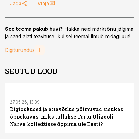
Jaga
Vihja
See teema pakub huvi?
Hakka neid märksõnu jälgima
ja saad alati teavituse, kui sel teemal ilmub midagi uut!
Digiturundus
SEOTUD LOOD
ST
27.05.26, 13:39
Digioskused ja ettevõtlus põimuvad sisukas
õppekavas: miks tullakse Tartu Ülikooli
Narva kolledžisse õppima üle Eesti?