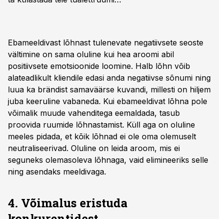
Ebameeldivast lõhnast tulenevate negatiivsete seoste
vältimine on sama oluline kui hea aroomi abil
positiivsete emotsioonide loomine. Halb lõhn võib
alateadlikult kliendile edasi anda negatiivse sõnumi ning
luua ka brändist samaväärse kuvandi, millesti on hiljem
juba keeruline vabaneda. Kui ebameeldivat lõhna pole
võimalik muude vahenditega eemaldada, tasub
proovida ruumide lõhnastamist. Küll aga on oluline
meeles pidada, et kõik lõhnad ei ole oma olemuselt
neutraliseerivad. Oluline on leida aroom, mis ei
seguneks olemasoleva lõhnaga, vaid elimineeriks selle
ning asendaks meeldivaga.
4. Võimalus eristuda
konkurentidest