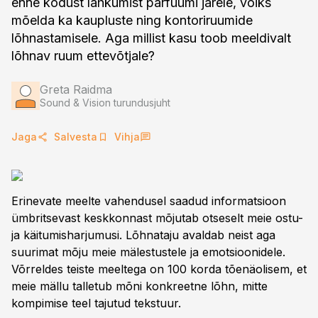
enne kodust lahkumist parfüümi järele, võiks
mõelda ka kaupluste ning kontoriruumide
lõhnastamisele. Aga millist kasu toob meeldivalt
lõhnav ruum ettevõtjale?
Greta Raidma
Sound & Vision turundusjuht
Jaga
Salvesta
Vihja
Erinevate meelte vahendusel saadud informatsioon
ümbritsevast keskkonnast mõjutab otseselt meie ostu-
ja käitumisharjumusi. Lõhnataju avaldab neist aga
suurimat mõju meie mälestustele ja emotsioonidele.
Võrreldes teiste meeltega on 100 korda tõenäolisem, et
meie mällu talletub mõni konkreetne lõhn, mitte
kompimise teel tajutud tekstuur.