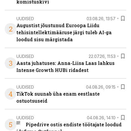
komistuskivi
UUDISED
03.08.26, 13:57
Augustist jõustunud Euroopa Liidu
2
tehisintellektimääruse järgi tuleb AI-ga
loodud sisu märgistada
UUDISED
22.07.26, 11:53
3
Aasta juhatuses: Anna-Liisa Laas lahkus
Intense Growth HUBi ridadest
UUDISED
04.08.26, 09:15
4
TikTok suunab üha enam eestlaste
ostuotsuseid
UUDISED
04.08.26, 14:10
5
Pipedrive ostis endiste töötajate loodud