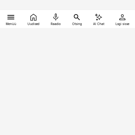
Menüü
Uudised
Raadio
Otsing
AI Chat
Logi sisse
Vana-Lõuna 39/1, 19094 Tallinn
(+372) 667 0111
bestmarketing@best-marketing.ee
Telli
Reklaam
Firmast
Sisu kasutamisõigused
Ajakirjaniku
eetikakoodeks
Üldtingimused
Privaatsustingimused
Küpsiste poliitika
KKK