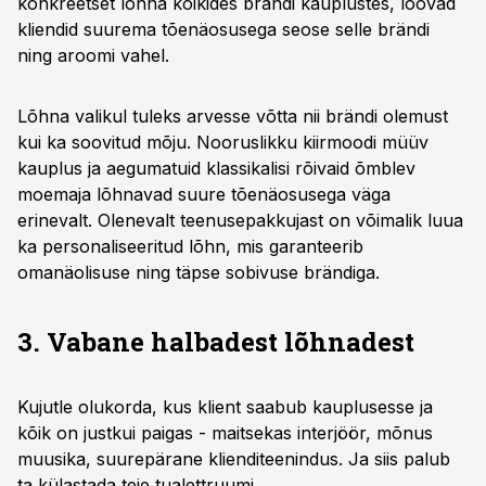
konkreetset lõhna kõikides brändi kauplustes, loovad
kliendid suurema tõenäosusega seose selle brändi
ning aroomi vahel.
Lõhna valikul tuleks arvesse võtta nii brändi olemust
kui ka soovitud mõju. Nooruslikku kiirmoodi müüv
kauplus ja aegumatuid klassikalisi rõivaid õmblev
moemaja lõhnavad suure tõenäosusega väga
erinevalt. Olenevalt teenusepakkujast on võimalik luua
ka personaliseeritud lõhn, mis garanteerib
omanäolisuse ning täpse sobivuse brändiga.
3. Vabane halbadest lõhnadest
Kujutle olukorda, kus klient saabub kauplusesse ja
kõik on justkui paigas - maitsekas interjöör, mõnus
muusika, suurepärane klienditeenindus. Ja siis palub
ta külastada teie tualettruumi…