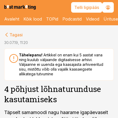
Telli ligipääs
Avaleht
Kõik lood
TOPid
Podcastid
Videod
Üritus
cebook
cebook
Tagasi
Twitter)
Twitter)
30.07.19, 11:20
kedIn
kedIn
Tähelepanu!
Artikkel on enam kui 5 aastat vana
ning kuulub väljaande digitaalsesse arhiivi.
ail
ail
Väljaanne ei uuenda ega kaasajasta arhiveeritud
sisu, mistõttu võib olla vajalik kaasaegsete
k
k
allikatega tutvumine
4 põhjust lõhnaturunduse
kasutamiseks
Täpselt samamoodi nagu haarame igapäevaselt