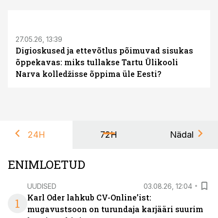
ST
27.05.26, 13:39
Digioskused ja ettevõtlus põimuvad sisukas
õppekavas: miks tullakse Tartu Ülikooli
Narva kolledžisse õppima üle Eesti?
24H
72H
Nädal
ENIMLOETUD
UUDISED
03.08.26, 12:04
Karl Oder lahkub CV-Online’ist:
1
mugavustsoon on turundaja karjääri suurim