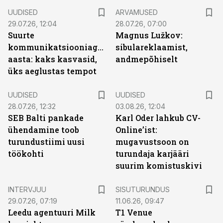
UUDISED
ARVAMUSED
29.07.26, 12:04
28.07.26, 07:00
Suurte
Magnus Lužkov:
kommunikatsiooniagentuuride
sibulareklaamist,
aasta: kaks kasvasid,
andmepõhiselt
üks aeglustas tempot
UUDISED
UUDISED
28.07.26, 12:32
03.08.26, 12:04
SEB Balti pankade
Karl Oder lahkub CV-
ühendamine toob
Online’ist:
turundustiimi uusi
mugavustsoon on
töökohti
turundaja karjääri
suurim komistuskivi
ST
INTERVJUU
SISUTURUNDUS
29.07.26, 07:19
11.06.26, 09:47
Leedu agentuuri Milk
T1 Venue