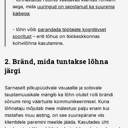
aega, mida
uuringud on seostanud ka suurema
käibega
;
- lõhn võib
parandada töötajate kognitiivset
sooritust
– eriti tõhus on töökeskkonnas
kohvilõhna kasutamine.
2. Bränd, mida tuntakse lõhna
järgi
Sarnaselt pilkupüüdvale visuaalile ja sobivale
taustamuusikale mängib ka lõhn olulist rolli brändi
sõnumi ning väärtuste kommunikeerimisel. Kuna
lõhnataju mõjutab meie mälestusi palju enam kui
mistahes muu aisting, on see suurepärane viis
klientidele paremini meelde jääda. Kasutades üht