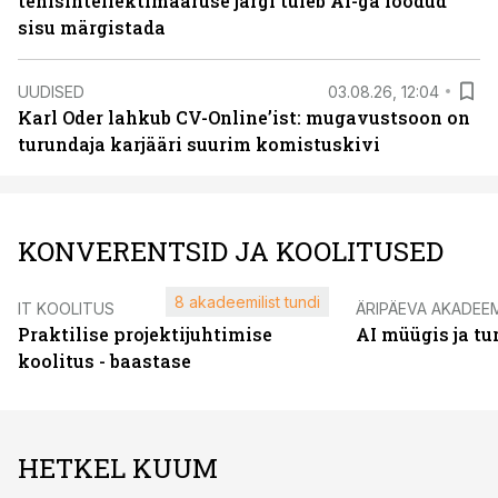
tehisintellektimääruse järgi tuleb AI-ga loodud
sisu märgistada
UUDISED
03.08.26, 12:04
Karl Oder lahkub CV-Online’ist: mugavustsoon on
turundaja karjääri suurim komistuskivi
KONVERENTSID JA KOOLITUSED
8 akadeemilist tundi
IT KOOLITUS
ÄRIPÄEVA AKADEE
Praktilise projektijuhtimise
AI müügis ja t
koolitus - baastase
HETKEL KUUM