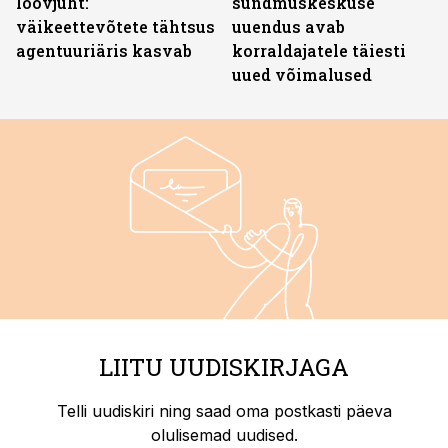
loovjuht:
sündmuskeskuse
väikeettevõtete tähtsus
uuendus avab
agentuuriäris kasvab
korraldajatele täiesti
uued võimalused
LIITU UUDISKIRJAGA
Telli uudiskiri ning saad oma postkasti päeva
olulisemad uudised.