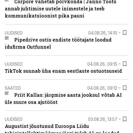
Corpore vahetab põlvkonda | Janno Toots
annab juhtimise uutele inimestele ja teeb
kommunikatsioonist pika pausi
UUDISED
04.08.26, 14:10
Pipedrive ostis endiste töötajate loodud
idufirma Outfunnel
UUDISED
04.08.26, 09:15
TikTok suunab üha enam eestlaste ostuotsuseid
SAATED
04.08.26, 09:12
Priit Kallas: järgmise aasta jooksul võtab AI
üle suure osa ajutööst
UUDISED
03.08.26, 13:57
Augustist jõustunud Euroopa Liidu