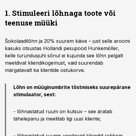
1. Stimuleeri lõhnaga toote või
teenuse müüki
Šokolaadilõhn ja 20% suurem käive – just selle aroomi
kasuks otsustas Hollandi pesupood Hunkemöller,
kelle turundusjuhi sõnul ei kujunda see lõhn pelgalt
meeldivat kliendikogemust, vaid suurendab
märgatavalt ka klientide ostukorve.
Lõhn on müüginumbrite tõstmiseks suurepärane
stimulaator, sest:
- lõhnastatud ruum on kutsuv – see äratab
tähelepanu ja meelitab ligi uusi kliente;
- lõhnastatud ruumis veedavad kliendid rohkem