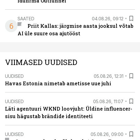
idufirma Outfunnel
SAATED
04.08.26, 09:12
6
Priit Kallas: järgmise aasta jooksul võtab
AI üle suure osa ajutööst
VIIMASED UUDISED
UUDISED
05.08.26, 12:31
Havas Estonia nimetab ametisse uue juhi
UUDISED
05.08.26, 11:07
Läti agentuuri WKND loovjuht: Üldine influencer-
sisu hägustab brändide identiteeti
UUDISED
05.08.26, 09:00