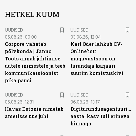
HETKEL KUUM
UUDISED
UUDISED
05.08.26, 09:00
03.08.26, 12:04
Corpore vahetab
Karl Oder lahkub CV-
põlvkonda | Janno
Online’ist:
Toots annab juhtimise
mugavustsoon on
uutele inimestele ja teeb
turundaja karjääri
kommunikatsioonist
suurim komistuskivi
pika pausi
UUDISED
UUDISED
05.08.26, 12:31
06.08.26, 13:17
Havas Estonia nimetab
Digiturundusagentuuride
ametisse uue juhi
aasta: kasv tuli erineva
hinnaga
ST