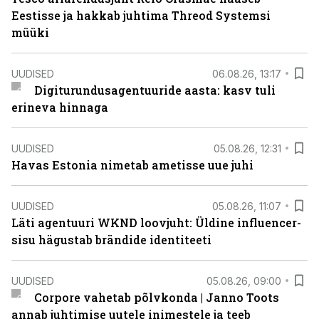
Eestisse ja hakkab juhtima Threod Systemsi
müüki
UUDISED
06.08.26, 13:17
Digiturundusagentuuride aasta: kasv tuli
erineva hinnaga
UUDISED
05.08.26, 12:31
Havas Estonia nimetab ametisse uue juhi
UUDISED
05.08.26, 11:07
Läti agentuuri WKND loovjuht: Üldine influencer-
sisu hägustab brändide identiteeti
UUDISED
05.08.26, 09:00
Corpore vahetab põlvkonda | Janno Toots
annab juhtimise uutele inimestele ja teeb