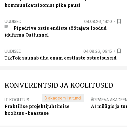
kommunikatsioonist pika pausi
UUDISED
04.08.26, 14:10
Pipedrive ostis endiste töötajate loodud
idufirma Outfunnel
UUDISED
04.08.26, 09:15
TikTok suunab üha enam eestlaste ostuotsuseid
KONVERENTSID JA KOOLITUSED
8 akadeemilist tundi
IT KOOLITUS
ÄRIPÄEVA AKADEE
Praktilise projektijuhtimise
AI müügis ja t
koolitus - baastase