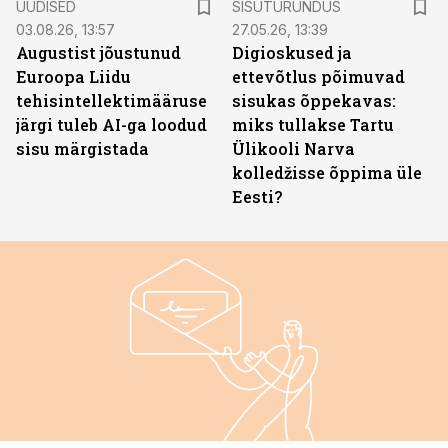
UUDISED
SISUTURUNDUS
03.08.26, 13:57
27.05.26, 13:39
Augustist jõustunud
Digioskused ja
Euroopa Liidu
ettevõtlus põimuvad
tehisintellektimääruse
sisukas õppekavas:
järgi tuleb AI-ga loodud
miks tullakse Tartu
sisu märgistada
Ülikooli Narva
kolledžisse õppima üle
Eesti?