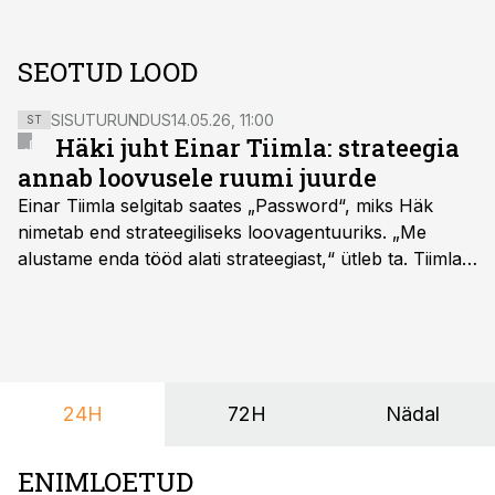
SEOTUD LOOD
SISUTURUNDUS
14.05.26, 11:00
ST
Häki juht Einar Tiimla: strateegia
annab loovusele ruumi juurde
Einar Tiimla selgitab saates „Password“, miks Häk
nimetab end strateegiliseks loovagentuuriks. „Me
alustame enda tööd alati strateegiast,“ ütleb ta. Tiimla
sõnul aitab põhjalik eeltöö vältida olukorda, kus klient
hakkab alles esimeste visuaalide pealt mõtlema, mida
ta tegelikult tahab.
24H
72H
Nädal
ENIMLOETUD