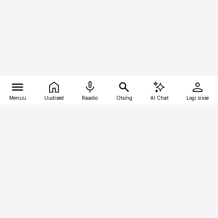
Menüü
Uudised
Raadio
Otsing
AI Chat
Logi sisse
Vana-Lõuna 39/1, 19094 Tallinn
(+372) 667 0111
bestmarketing@best-marketing.ee
Telli
Reklaam
Firmast