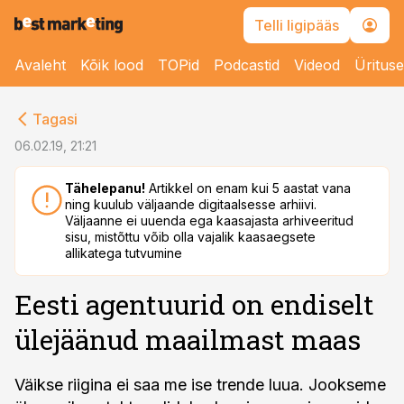
Telli ligipääs
Avaleht
Kõik lood
TOPid
Podcastid
Videod
Üritus
cebook
Tagasi
Twitter)
06.02.19, 21:21
kedIn
Tähelepanu!
Artikkel on enam kui 5 aastat vana
ning kuulub väljaande digitaalsesse arhiivi.
ail
Väljaanne ei uuenda ega kaasajasta arhiveeritud
sisu, mistõttu võib olla vajalik kaasaegsete
k
allikatega tutvumine
Eesti agentuurid on endiselt
ülejäänud maailmast maas
Väikse riigina ei saa me ise trende luua. Jookseme