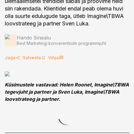
ülemaailmsetel trendidel sabas ja proovime neid
siin rakendada. Klientidel endal peab olema huvi
olla suurte edulugude taga, ütleb Imagine\TBWA
loovstrateeg ja partner Sven Luka.
Hando Sinisalu
Best Marketingi konverentside programmijuht
Jaga
Salvesta
Vihja
Küsimustele vastavad: Helen Roonet, Imagine\TBWA
tegevjuht ja partner ja Sven Luka, Imagine\TBWA
loovstrateeg ja partner.