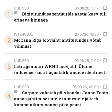
UUDISED
06.08.26, 13:17
1
Digiturundusagentuuride aasta: kasv tuli
erineva hinnaga
INTERVJUU
27.07.26, 13:20
2
McCann Riga loovjuht: antiturundus võtab
võimust
UUDISED
05.08.26, 11:07
3
Läti agentuuri WKND loovjuht: Üldine
influencer-sisu hägustab brändide identiteeti
UUDISED
05.08.26, 09:00
Corpore vahetab põlvkonda | Janno Toots
4
annab juhtimise uutele inimestele ja teeb
kommunikatsioonist pika pausi