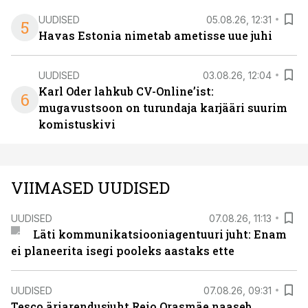
UUDISED
05.08.26, 12:31
5
Havas Estonia nimetab ametisse uue juhi
UUDISED
03.08.26, 12:04
Karl Oder lahkub CV-Online’ist:
6
mugavustsoon on turundaja karjääri suurim
komistuskivi
VIIMASED UUDISED
UUDISED
07.08.26, 11:13
Läti kommunikatsiooniagentuuri juht: Enam
ei planeerita isegi pooleks aastaks ette
UUDISED
07.08.26, 09:31
Tesco äriarendusjuht Reio Orasmäe naaseb