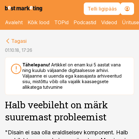
Telli ligipääs
Avaleht
Kõik lood
TOPid
Podcastid
Videod
Üritus
cebook
Tagasi
Twitter)
01.10.18, 17:26
kedIn
Tähelepanu!
Artikkel on enam kui 5 aastat vana
ning kuulub väljaande digitaalsesse arhiivi.
ail
Väljaanne ei uuenda ega kaasajasta arhiveeritud
sisu, mistõttu võib olla vajalik kaasaegsete
k
allikatega tutvumine
Halb veebileht on märk
suuremast probleemist
"Disain ei saa olla eraldiseisev komponent. Halb