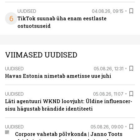
UUDISED
04.08.26, 09:15
6
TikTok suunab üha enam eestlaste
ostuotsuseid
VIIMASED UUDISED
UUDISED
05.08.26, 12:31
Havas Estonia nimetab ametisse uue juhi
UUDISED
05.08.26, 11:07
Läti agentuuri WKND loovjuht: Üldine influencer-
sisu hägustab brändide identiteeti
UUDISED
05.08.26, 09:00
Corpore vahetab põlvkonda | Janno Toots