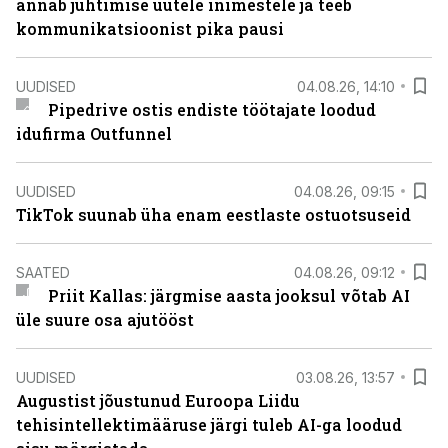
annab juhtimise uutele inimestele ja teeb
kommunikatsioonist pika pausi
UUDISED
04.08.26, 14:10
Pipedrive ostis endiste töötajate loodud
idufirma Outfunnel
UUDISED
04.08.26, 09:15
TikTok suunab üha enam eestlaste ostuotsuseid
SAATED
04.08.26, 09:12
Priit Kallas: järgmise aasta jooksul võtab AI
üle suure osa ajutööst
UUDISED
03.08.26, 13:57
Augustist jõustunud Euroopa Liidu
tehisintellektimääruse järgi tuleb AI-ga loodud