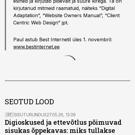
esineb ja kirjutab pidevalt ja suure kirega. Ta on
kirjutanud mitmeid raamatuid, näiteks “Digital
Adaptation”, “Website Owners Manual”, “Client
Centric Web Design” jpt.
Paul astub Best Internetil üles 1. novembril:
www.bestinternet.ee
SEOTUD LOOD
SISUTURUNDUS
27.05.26, 13:39
ST
Digioskused ja ettevõtlus põimuvad
sisukas õppekavas: miks tullakse