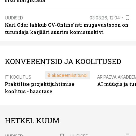
sisu märgistada
UUDISED
03.08.26, 12:04
Karl Oder lahkub CV-Online’ist: mugavustsoon on
turundaja karjääri suurim komistuskivi
KONVERENTSID JA KOOLITUSED
8 akadeemilist tundi
IT KOOLITUS
ÄRIPÄEVA AKADEE
Praktilise projektijuhtimise
AI müügis ja t
koolitus - baastase
HETKEL KUUM