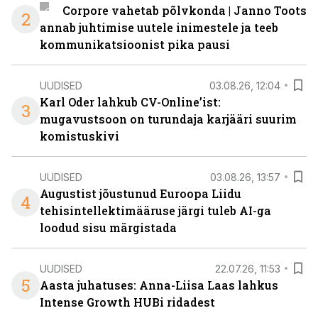
Corpore vahetab põlvkonda | Janno Toots
2
annab juhtimise uutele inimestele ja teeb
kommunikatsioonist pika pausi
UUDISED
03.08.26, 12:04
Karl Oder lahkub CV-Online’ist:
3
mugavustsoon on turundaja karjääri suurim
komistuskivi
UUDISED
03.08.26, 13:57
Augustist jõustunud Euroopa Liidu
4
tehisintellektimääruse järgi tuleb AI-ga
loodud sisu märgistada
UUDISED
22.07.26, 11:53
5
Aasta juhatuses: Anna-Liisa Laas lahkus
Intense Growth HUBi ridadest