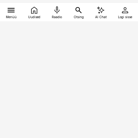
Menüü
Uudised
Raadio
Otsing
AI Chat
Logi sisse
Vana-Lõuna 39/1, 19094 Tallinn
(+372) 667 0111
bestmarketing@best-marketing.ee
Telli
Reklaam
Firmast
Sisu kasutamisõigused
Ajakirjaniku
eetikakoodeks
Üldtingimused
Privaatsustingimused
Küpsiste poliitika
KKK
Eesti Meediaettevõtete
Eelistuste haldamine