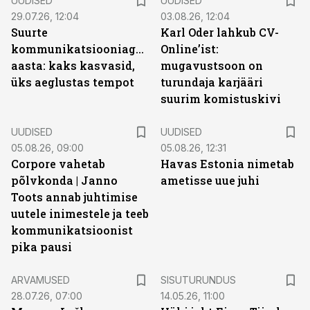
UUDISED
UUDISED
29.07.26, 12:04
03.08.26, 12:04
Suurte
Karl Oder lahkub CV-
kommunikatsiooniagentuuride
Online’ist:
aasta: kaks kasvasid,
mugavustsoon on
üks aeglustas tempot
turundaja karjääri
suurim komistuskivi
UUDISED
UUDISED
05.08.26, 09:00
05.08.26, 12:31
Corpore vahetab
Havas Estonia nimetab
põlvkonda | Janno
ametisse uue juhi
Toots annab juhtimise
uutele inimestele ja teeb
kommunikatsioonist
pika pausi
ST
ARVAMUSED
SISUTURUNDUS
28.07.26, 07:00
14.05.26, 11:00