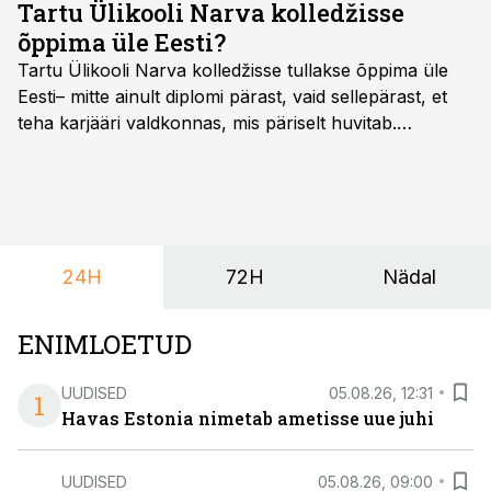
Tartu Ülikooli Narva kolledžisse
õppima üle Eesti?
Tartu Ülikooli Narva kolledžisse tullakse õppima üle
Eesti– mitte ainult diplomi pärast, vaid sellepärast, et
teha karjääri valdkonnas, mis päriselt huvitab.
Õppekava “Ettevõtlus ja digilahendused” ühendab
ettevõtluse, tehnoloogia ja praktilised oskused viisil,
mis kõnetab nii ettevõtjaid, värskeid koolilõpetajaid kui
ka neid, kes soovivad teha karjääripööret.
24H
72H
Nädal
ENIMLOETUD
UUDISED
05.08.26, 12:31
1
Havas Estonia nimetab ametisse uue juhi
UUDISED
05.08.26, 09:00