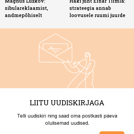
Magnus Lužkov:
Häki juht Einar Tiimla:
sibulareklaamist,
strateegia annab
andmepõhiselt
loovusele ruumi juurde
LIITU UUDISKIRJAGA
Telli uudiskiri ning saad oma postkasti päeva
olulisemad uudised.