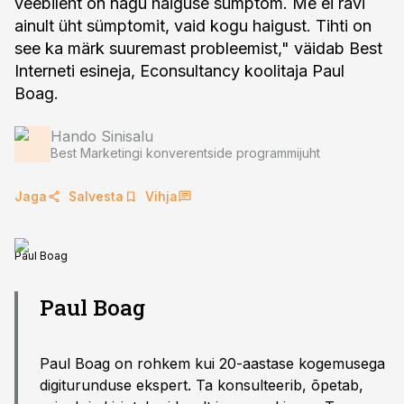
veebileht on nagu haiguse sümptom. Me ei ravi
ainult üht sümptomit, vaid kogu haigust. Tihti on
see ka märk suuremast probleemist," väidab Best
Interneti esineja, Econsultancy koolitaja Paul
Boag.
Hando Sinisalu
Best Marketingi konverentside programmijuht
Jaga
Salvesta
Vihja
Paul Boag
Paul Boag
Paul Boag on rohkem kui 20-aastase kogemusega
digiturunduse ekspert. Ta konsulteerib, õpetab,