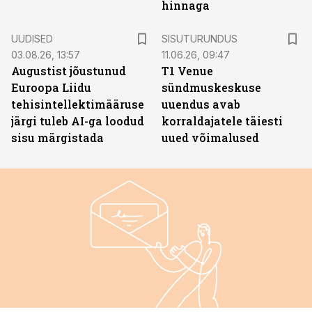
hinnaga
ST
UUDISED
SISUTURUNDUS
03.08.26, 13:57
11.06.26, 09:47
Augustist jõustunud
T1 Venue
Euroopa Liidu
sündmuskeskuse
tehisintellektimääruse
uuendus avab
järgi tuleb AI-ga loodud
korraldajatele täiesti
sisu märgistada
uued võimalused