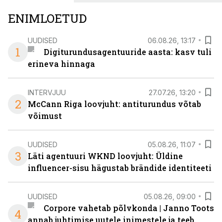
ENIMLOETUD
UUDISED
06.08.26, 13:17
1
Digiturundusagentuuride aasta: kasv tuli
erineva hinnaga
INTERVJUU
27.07.26, 13:20
2
McCann Riga loovjuht: antiturundus võtab
võimust
UUDISED
05.08.26, 11:07
3
Läti agentuuri WKND loovjuht: Üldine
influencer-sisu hägustab brändide identiteeti
UUDISED
05.08.26, 09:00
Corpore vahetab põlvkonda | Janno Toots
4
annab juhtimise uutele inimestele ja teeb