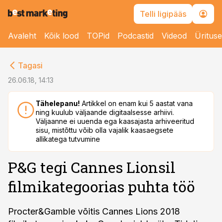
Telli ligipääs
Avaleht
Kõik lood
TOPid
Podcastid
Videod
Üritus
cebook
Tagasi
Twitter)
26.06.18, 14:13
kedIn
Tähelepanu!
Artikkel on enam kui 5 aastat vana
ning kuulub väljaande digitaalsesse arhiivi.
ail
Väljaanne ei uuenda ega kaasajasta arhiveeritud
sisu, mistõttu võib olla vajalik kaasaegsete
k
allikatega tutvumine
P&G tegi Cannes Lionsil
filmikategoorias puhta töö
Procter&Gamble võitis Cannes Lions 2018