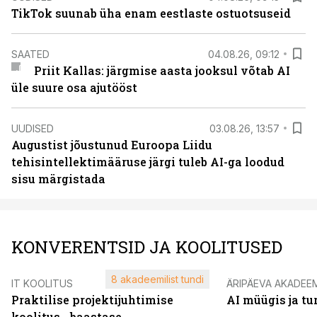
TikTok suunab üha enam eestlaste ostuotsuseid
SAATED
04.08.26, 09:12
Priit Kallas: järgmise aasta jooksul võtab AI
üle suure osa ajutööst
UUDISED
03.08.26, 13:57
Augustist jõustunud Euroopa Liidu
tehisintellektimääruse järgi tuleb AI-ga loodud
sisu märgistada
KONVERENTSID JA KOOLITUSED
8 akadeemilist tundi
IT KOOLITUS
ÄRIPÄEVA AKADEE
Praktilise projektijuhtimise
AI müügis ja t
koolitus - baastase