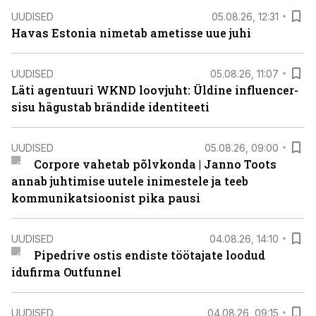
UUDISED
05.08.26, 12:31
Havas Estonia nimetab ametisse uue juhi
UUDISED
05.08.26, 11:07
Läti agentuuri WKND loovjuht: Üldine influencer-
sisu hägustab brändide identiteeti
UUDISED
05.08.26, 09:00
Corpore vahetab põlvkonda | Janno Toots
annab juhtimise uutele inimestele ja teeb
kommunikatsioonist pika pausi
UUDISED
04.08.26, 14:10
Pipedrive ostis endiste töötajate loodud
idufirma Outfunnel
UUDISED
04.08.26, 09:15