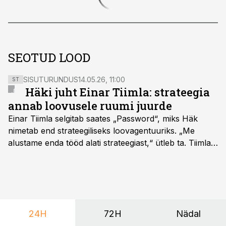
SEOTUD LOOD
SISUTURUNDUS
14.05.26, 11:00
ST
Häki juht Einar Tiimla: strateegia
annab loovusele ruumi juurde
Einar Tiimla selgitab saates „Password“, miks Häk
nimetab end strateegiliseks loovagentuuriks. „Me
alustame enda tööd alati strateegiast,“ ütleb ta. Tiimla
sõnul aitab põhjalik eeltöö vältida olukorda, kus klient
hakkab alles esimeste visuaalide pealt mõtlema, mida
ta tegelikult tahab.
24H
72H
Nädal