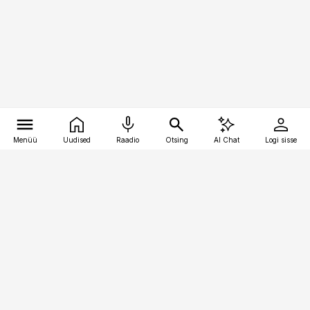
Menüü
Uudised
Raadio
Otsing
AI Chat
Logi sisse
Vana-Lõuna 39/1, 19094 Tallinn
(+372) 667 0111
bestmarketing@best-marketing.ee
Telli
Reklaam
Firmast