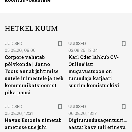
HETKEL KUUM
UUDISED
UUDISED
05.08.26, 09:00
03.08.26, 12:04
Corpore vahetab
Karl Oder lahkub CV-
põlvkonda | Janno
Online’ist:
Toots annab juhtimise
mugavustsoon on
uutele inimestele ja teeb
turundaja karjääri
kommunikatsioonist
suurim komistuskivi
pika pausi
UUDISED
UUDISED
05.08.26, 12:31
06.08.26, 13:17
Havas Estonia nimetab
Digiturundusagentuuride
ametisse uue juhi
aasta: kasv tuli erineva