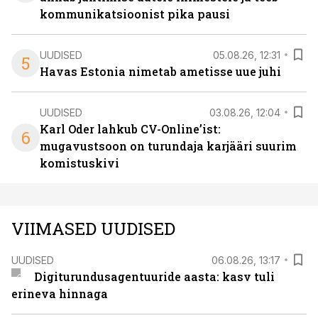
kommunikatsioonist pika pausi
UUDISED
05.08.26, 12:31
5
Havas Estonia nimetab ametisse uue juhi
UUDISED
03.08.26, 12:04
Karl Oder lahkub CV-Online’ist:
6
mugavustsoon on turundaja karjääri suurim
komistuskivi
VIIMASED UUDISED
UUDISED
06.08.26, 13:17
Digiturundusagentuuride aasta: kasv tuli
erineva hinnaga