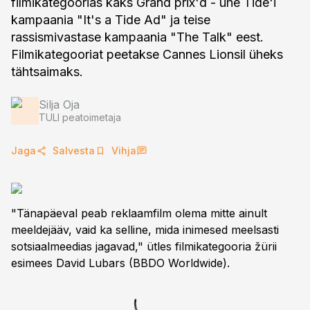
filmikategoorias kaks Grand prix'd - ühe Tide'i
kampaania "It's a Tide Ad" ja teise
rassismivastase kampaania "The Talk" eest.
Filmikategooriat peetakse Cannes Lionsil üheks
tähtsaimaks.
Silja Oja
TULI peatoimetaja
Jaga
Salvesta
Vihja
"Tänapäeval peab reklaamfilm olema mitte ainult
meeldejääv, vaid ka selline, mida inimesed meelsasti
sotsiaalmeedias jagavad," ütles filmikategooria žürii
esimees David Lubars (BBDO Worldwide).