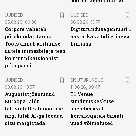
suurim komistuskivi
UUDISED
UUDISED
05.08.26, 09:00
06.08.26, 13:17
Corpore vahetab
Digiturundusagentuuride
põlvkonda | Janno
aasta: kasv tuli erineva
Toots annab juhtimise
hinnaga
uutele inimestele ja teeb
kommunikatsioonist
pika pausi
ST
UUDISED
SISUTURUNDUS
03.08.26, 13:57
11.06.26, 09:47
Augustist jõustunud
T1 Venue
Euroopa Liidu
sündmuskeskuse
tehisintellektimääruse
uuendus avab
järgi tuleb AI-ga loodud
korraldajatele täiesti
sisu märgistada
uued võimalused