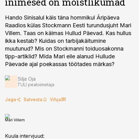
inimesed on mõistlikumad
Hando Sinisalul käis täna hommikul Äripäeva
Raadios külas Stockmann Eesti turundusjuht Mari
Villem. Taas on käimas Hullud Päevad. Kas hullus
ikka kestab? Kuidas on tarbijakäitumine
muutunud? Mis on Stockmanni toiduosakonna
tipp-artiklid? Mida Mari eile alanud Hullude
Päevade ajal poekassas töötades märkas?
Silja Oja
TULI peatoimetaja
Jaga
Salvesta
Vihja
Mari Villem
Kuula intervjuud: