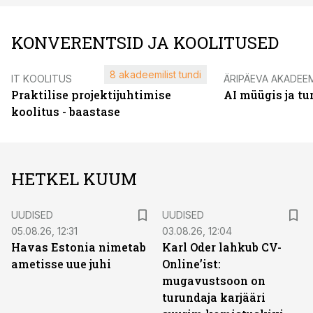
KONVERENTSID JA KOOLITUSED
8 akadeemilist tundi
IT KOOLITUS
ÄRIPÄEVA AKADEE
Praktilise projektijuhtimise
AI müügis ja t
koolitus - baastase
HETKEL KUUM
UUDISED
UUDISED
05.08.26, 12:31
03.08.26, 12:04
Havas Estonia nimetab
Karl Oder lahkub CV-
ametisse uue juhi
Online’ist:
mugavustsoon on
turundaja karjääri