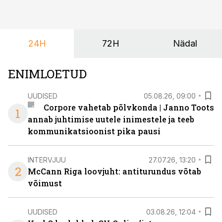
mis kõnetab nii ettevõtjaid, värskeid koolilõpetajaid kui
ka neid, kes soovivad teha karjääripööret.
24H
72H
Nädal
ENIMLOETUD
UUDISED
05.08.26, 09:00
Corpore vahetab põlvkonda | Janno Toots
1
annab juhtimise uutele inimestele ja teeb
kommunikatsioonist pika pausi
INTERVJUU
27.07.26, 13:20
2
McCann Riga loovjuht: antiturundus võtab
võimust
UUDISED
03.08.26, 12:04