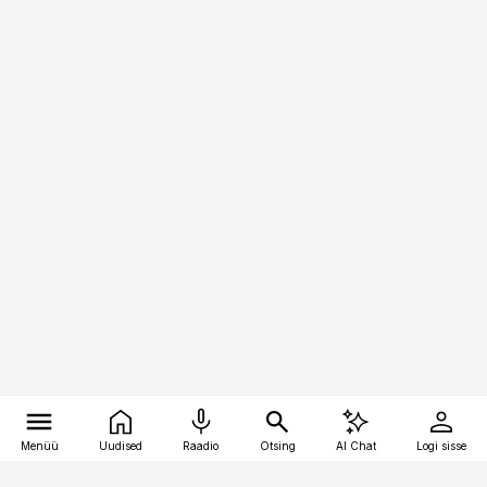
Menüü
Uudised
Raadio
Otsing
AI Chat
Logi sisse