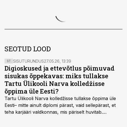
SEOTUD LOOD
SISUTURUNDUS
27.05.26, 13:39
ST
Digioskused ja ettevõtlus põimuvad
sisukas õppekavas: miks tullakse
Tartu Ülikooli Narva kolledžisse
õppima üle Eesti?
Tartu Ülikooli Narva kolledžisse tullakse õppima üle
Eesti– mitte ainult diplomi pärast, vaid sellepärast, et
teha karjääri valdkonnas, mis päriselt huvitab.
Õppekava “Ettevõtlus ja digilahendused” ühendab
ettevõtluse, tehnoloogia ja praktilised oskused viisil,