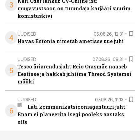
Karl Oder lahkub CV-Online’ist:
3
mugavustsoon on turundaja karjääri suurim
komistuskivi
UUDISED
05.08.26, 12:31
4
Havas Estonia nimetab ametisse uue juhi
UUDISED
07.08.26, 09:31
Tesco äriarendusjuht Reio Orasmäe naaseb
5
Eestisse ja hakkab juhtima Threod Systemsi
müüki
UUDISED
07.08.26, 11:13
Läti kommunikatsiooniagentuuri juht:
6
Enam ei planeerita isegi pooleks aastaks
ette