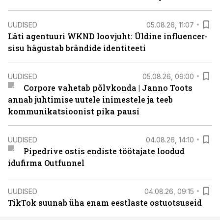
UUDISED
05.08.26, 11:07
Läti agentuuri WKND loovjuht: Üldine influencer-
sisu hägustab brändide identiteeti
UUDISED
05.08.26, 09:00
Corpore vahetab põlvkonda | Janno Toots
annab juhtimise uutele inimestele ja teeb
kommunikatsioonist pika pausi
UUDISED
04.08.26, 14:10
Pipedrive ostis endiste töötajate loodud
idufirma Outfunnel
UUDISED
04.08.26, 09:15
TikTok suunab üha enam eestlaste ostuotsuseid