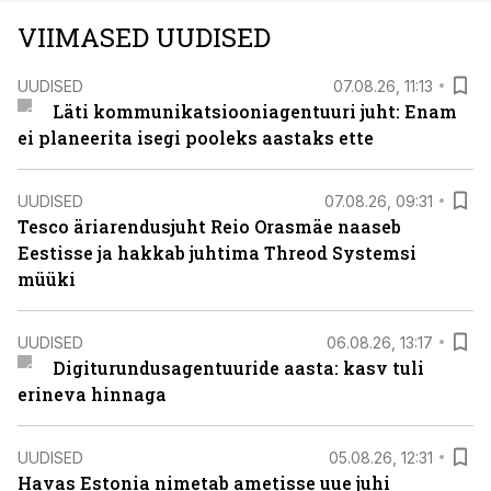
VIIMASED UUDISED
UUDISED
07.08.26, 11:13
Läti kommunikatsiooniagentuuri juht: Enam
ei planeerita isegi pooleks aastaks ette
UUDISED
07.08.26, 09:31
Tesco äriarendusjuht Reio Orasmäe naaseb
Eestisse ja hakkab juhtima Threod Systemsi
müüki
UUDISED
06.08.26, 13:17
Digiturundusagentuuride aasta: kasv tuli
erineva hinnaga
UUDISED
05.08.26, 12:31
Havas Estonia nimetab ametisse uue juhi