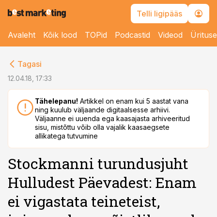
Telli ligipääs
Avaleht
Kõik lood
TOPid
Podcastid
Videod
Üritus
cebook
Tagasi
Twitter)
12.04.18, 17:33
kedIn
Tähelepanu!
Artikkel on enam kui 5 aastat vana
ning kuulub väljaande digitaalsesse arhiivi.
ail
Väljaanne ei uuenda ega kaasajasta arhiveeritud
sisu, mistõttu võib olla vajalik kaasaegsete
k
allikatega tutvumine
Stockmanni turundusjuht
Hulludest Päevadest: Enam
ei vigastata teineteist,