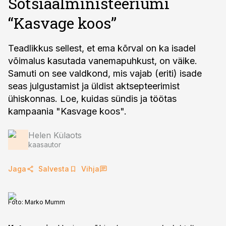
Sotsiaalministeeriumi
“Kasvage koos”
Teadlikkus sellest, et ema kõrval on ka isadel
võimalus kasutada vanemapuhkust, on väike.
Samuti on see valdkond, mis vajab (eriti) isade
seas julgustamist ja üldist aktsepteerimist
ühiskonnas. Loe, kuidas sündis ja töötas
kampaania "Kasvage koos".
Helen Külaots
kaasautor
Jaga
Salvesta
Vihja
Foto:
Marko Mumm