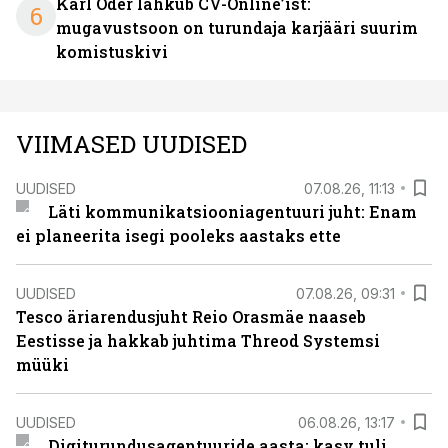
Karl Oder lahkub CV-Online’ist:
6
mugavustsoon on turundaja karjääri suurim
komistuskivi
VIIMASED UUDISED
UUDISED
07.08.26, 11:13
Läti kommunikatsiooniagentuuri juht: Enam
ei planeerita isegi pooleks aastaks ette
UUDISED
07.08.26, 09:31
Tesco äriarendusjuht Reio Orasmäe naaseb
Eestisse ja hakkab juhtima Threod Systemsi
müüki
UUDISED
06.08.26, 13:17
Digiturundusagentuuride aasta: kasv tuli