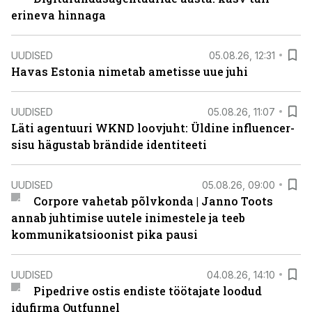
erineva hinnaga
UUDISED
05.08.26, 12:31
Havas Estonia nimetab ametisse uue juhi
UUDISED
05.08.26, 11:07
Läti agentuuri WKND loovjuht: Üldine influencer-
sisu hägustab brändide identiteeti
UUDISED
05.08.26, 09:00
Corpore vahetab põlvkonda | Janno Toots
annab juhtimise uutele inimestele ja teeb
kommunikatsioonist pika pausi
UUDISED
04.08.26, 14:10
Pipedrive ostis endiste töötajate loodud
idufirma Outfunnel