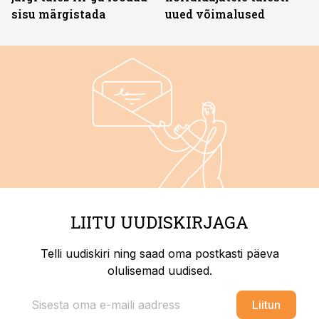
sisu märgistada
uued võimalused
LIITU UUDISKIRJAGA
Telli uudiskiri ning saad oma postkasti päeva
olulisemad uudised.
Liitun