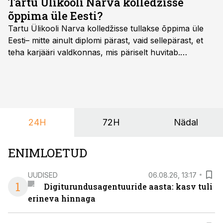
Tartu Ülikooli Narva kolledžisse
õppima üle Eesti?
Tartu Ülikooli Narva kolledžisse tullakse õppima üle
Eesti– mitte ainult diplomi pärast, vaid sellepärast, et
teha karjääri valdkonnas, mis päriselt huvitab.
Õppekava “Ettevõtlus ja digilahendused” ühendab
ettevõtluse, tehnoloogia ja praktilised oskused viisil,
mis kõnetab nii ettevõtjaid, värskeid koolilõpetajaid kui
ka neid, kes soovivad teha karjääripööret.
24H
72H
Nädal
ENIMLOETUD
UUDISED
06.08.26, 13:17
1
Digiturundusagentuuride aasta: kasv tuli
erineva hinnaga