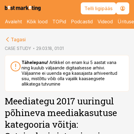
Telli ligipääs
Avaleht
Kõik lood
TOPid
Podcastid
Videod
Üritus
cebook
Tagasi
Twitter)
CASE STUDY
29.03.18, 01:01
kedIn
Tähelepanu!
Artikkel on enam kui 5 aastat vana
ning kuulub väljaande digitaalsesse arhiivi.
ail
Väljaanne ei uuenda ega kaasajasta arhiveeritud
sisu, mistõttu võib olla vajalik kaasaegsete
k
allikatega tutvumine
Meediategu 2017 uuringul
põhineva meediakasutuse
kategooria võitja: