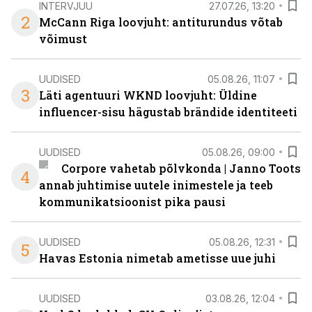
INTERVJUU
27.07.26, 13:20
2
McCann Riga loovjuht: antiturundus võtab
võimust
UUDISED
05.08.26, 11:07
3
Läti agentuuri WKND loovjuht: Üldine
influencer-sisu hägustab brändide identiteeti
UUDISED
05.08.26, 09:00
Corpore vahetab põlvkonda | Janno Toots
4
annab juhtimise uutele inimestele ja teeb
kommunikatsioonist pika pausi
UUDISED
05.08.26, 12:31
5
Havas Estonia nimetab ametisse uue juhi
UUDISED
03.08.26, 12:04