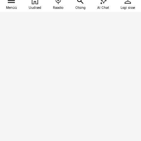
Menüü
Uudised
Raadio
Otsing
AI Chat
Logi sisse
Vana-Lõuna 39/1, 19094 Tallinn
(+372) 667 0111
bestmarketing@best-marketing.ee
Telli
Reklaam
Firmast
Sisu kasutamisõigused
Ajakirjaniku
eetikakoodeks
Üldtingimused
Privaatsustingimused
Küpsiste poliitika
KKK
Eesti Meediaettevõtete
Eelistuste haldamine
Liit