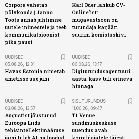
Corpore vahetab
Karl Oder lahkub CV-
põlvkonda | Janno
Online’ist:
Toots annab juhtimise
mugavustsoon on
uutele inimestele ja teeb
turundaja karjääri
kommunikatsioonist
suurim komistuskivi
pika pausi
UUDISED
UUDISED
05.08.26, 12:31
06.08.26, 13:17
Havas Estonia nimetab
Digiturundusagentuuride
ametisse uue juhi
aasta: kasv tuli erineva
hinnaga
ST
UUDISED
SISUTURUNDUS
03.08.26, 13:57
11.06.26, 09:47
Augustist jõustunud
T1 Venue
Euroopa Liidu
sündmuskeskuse
tehisintellektimääruse
uuendus avab
järgi tuleb AI-ga loodud
korraldajatele täiesti