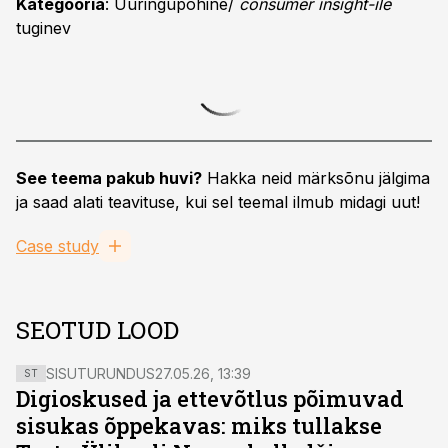
Kategooria
: Uuringupõhine/
consumer insight-ile
tuginev
See teema pakub huvi?
Hakka neid märksõnu jälgima
ja saad alati teavituse, kui sel teemal ilmub midagi uut!
Case study
SEOTUD LOOD
SISUTURUNDUS
27.05.26, 13:39
ST
Digioskused ja ettevõtlus põimuvad
sisukas õppekavas: miks tullakse