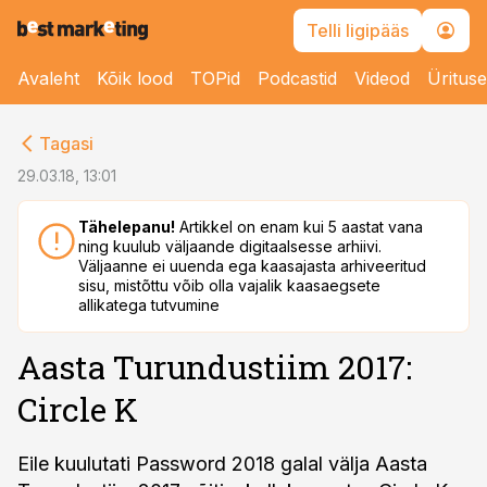
Telli ligipääs
Avaleht
Kõik lood
TOPid
Podcastid
Videod
Üritus
cebook
Tagasi
Twitter)
29.03.18, 13:01
kedIn
Tähelepanu!
Artikkel on enam kui 5 aastat vana
ning kuulub väljaande digitaalsesse arhiivi.
ail
Väljaanne ei uuenda ega kaasajasta arhiveeritud
sisu, mistõttu võib olla vajalik kaasaegsete
k
allikatega tutvumine
Aasta Turundustiim 2017:
Circle K
Eile kuulutati Password 2018 galal välja Aasta