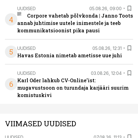
UUDISED
05.08.26, 09:00
Corpore vahetab põlvkonda | Janno Toots
4
annab juhtimise uutele inimestele ja teeb
kommunikatsioonist pika pausi
UUDISED
05.08.26, 12:31
5
Havas Estonia nimetab ametisse uue juhi
UUDISED
03.08.26, 12:04
Karl Oder lahkub CV-Online’ist:
6
mugavustsoon on turundaja karjääri suurim
komistuskivi
VIIMASED UUDISED
UUDISED
07.08.26, 11:13