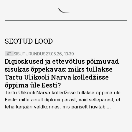
SEOTUD LOOD
SISUTURUNDUS
27.05.26, 13:39
ST
Digioskused ja ettevõtlus põimuvad
sisukas õppekavas: miks tullakse
Tartu Ülikooli Narva kolledžisse
õppima üle Eesti?
Tartu Ülikooli Narva kolledžisse tullakse õppima üle
Eesti– mitte ainult diplomi pärast, vaid sellepärast, et
teha karjääri valdkonnas, mis päriselt huvitab.
Õppekava “Ettevõtlus ja digilahendused” ühendab
ettevõtluse, tehnoloogia ja praktilised oskused viisil,
mis kõnetab nii ettevõtjaid, värskeid koolilõpetajaid kui