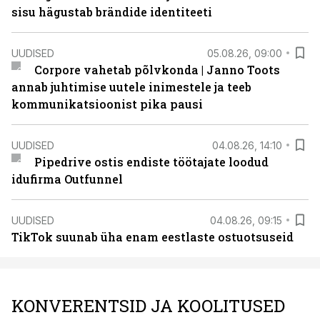
sisu hägustab brändide identiteeti
UUDISED
05.08.26, 09:00
Corpore vahetab põlvkonda | Janno Toots
annab juhtimise uutele inimestele ja teeb
kommunikatsioonist pika pausi
UUDISED
04.08.26, 14:10
Pipedrive ostis endiste töötajate loodud
idufirma Outfunnel
UUDISED
04.08.26, 09:15
TikTok suunab üha enam eestlaste ostuotsuseid
KONVERENTSID JA KOOLITUSED