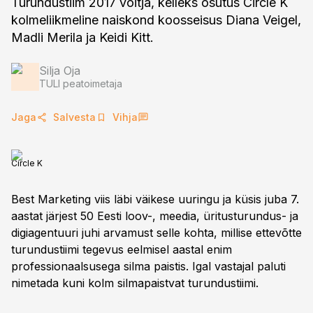
Turundustiim 2017 võitja, kelleks osutus Circle K
kolmeliikmeline naiskond koosseisus Diana Veigel,
Madli Merila ja Keidi Kitt.
Silja Oja
TULI peatoimetaja
Jaga
Salvesta
Vihja
Circle K
Best Marketing viis läbi väikese uuringu ja küsis juba 7.
aastat järjest 50 Eesti loov-, meedia, üritusturundus- ja
digiagentuuri juhi arvamust selle kohta, millise ettevõtte
turundustiimi tegevus eelmisel aastal enim
professionaalsusega silma paistis. Igal vastajal paluti
nimetada kuni kolm silmapaistvat turundustiimi.