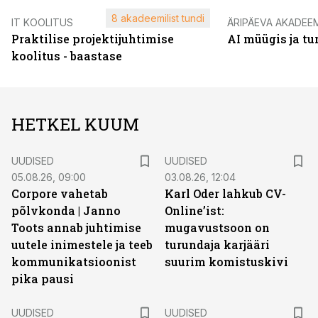
8 akadeemilist tundi
IT KOOLITUS
ÄRIPÄEVA AKADEE
Praktilise projektijuhtimise
AI müügis ja t
koolitus - baastase
HETKEL KUUM
UUDISED
UUDISED
05.08.26, 09:00
03.08.26, 12:04
Corpore vahetab
Karl Oder lahkub CV-
põlvkonda | Janno
Online’ist:
Toots annab juhtimise
mugavustsoon on
uutele inimestele ja teeb
turundaja karjääri
kommunikatsioonist
suurim komistuskivi
pika pausi
UUDISED
UUDISED