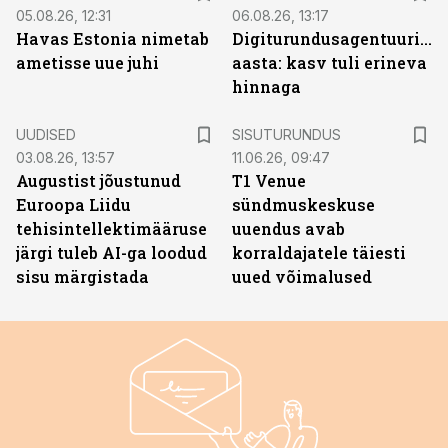
05.08.26, 12:31
06.08.26, 13:17
Havas Estonia nimetab
Digiturundusagentuuride
ametisse uue juhi
aasta: kasv tuli erineva
hinnaga
ST
UUDISED
SISUTURUNDUS
03.08.26, 13:57
11.06.26, 09:47
Augustist jõustunud
T1 Venue
Euroopa Liidu
sündmuskeskuse
tehisintellektimääruse
uuendus avab
järgi tuleb AI-ga loodud
korraldajatele täiesti
sisu märgistada
uued võimalused