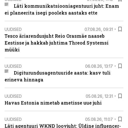
Läti kommunikatsiooniagentuuri juht: Enam
ei planeerita isegi pooleks aastaks ette
UUDISED
07.08.26, 09:31
Tesco äriarendusjuht Reio Orasmäe naaseb
Eestisse ja hakkab juhtima Threod Systemsi
müüki
UUDISED
06.08.26, 13:17
Digiturundusagentuuride aasta: kasv tuli
erineva hinnaga
UUDISED
05.08.26, 12:31
Havas Estonia nimetab ametisse uue juhi
UUDISED
05.08.26, 11:07
Läti agentuuri WKND loovjuht: Üldine influencer-