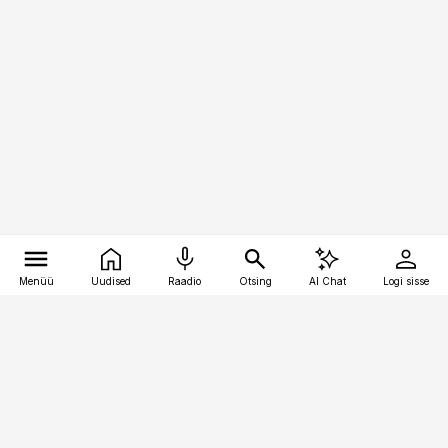
Menüü
Uudised
Raadio
Otsing
AI Chat
Logi sisse
Vana-Lõuna 39/1, 19094 Tallinn
(+372) 667 0111
bestmarketing@best-marketing.ee