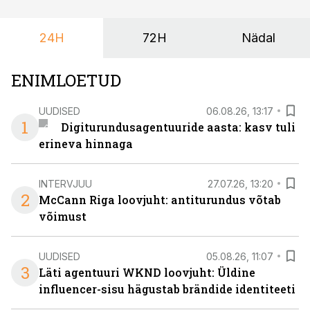
ka neid, kes soovivad teha karjääripööret.
24H
72H
Nädal
ENIMLOETUD
UUDISED
06.08.26, 13:17
1
Digiturundusagentuuride aasta: kasv tuli
erineva hinnaga
INTERVJUU
27.07.26, 13:20
2
McCann Riga loovjuht: antiturundus võtab
võimust
UUDISED
05.08.26, 11:07
3
Läti agentuuri WKND loovjuht: Üldine
influencer-sisu hägustab brändide identiteeti