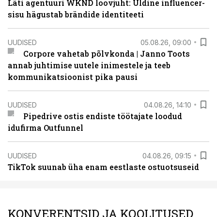
Läti agentuuri WKND loovjuht: Üldine influencer-
sisu hägustab brändide identiteeti
UUDISED
05.08.26, 09:00
Corpore vahetab põlvkonda | Janno Toots
annab juhtimise uutele inimestele ja teeb
kommunikatsioonist pika pausi
UUDISED
04.08.26, 14:10
Pipedrive ostis endiste töötajate loodud
idufirma Outfunnel
UUDISED
04.08.26, 09:15
TikTok suunab üha enam eestlaste ostuotsuseid
KONVERENTSID JA KOOLITUSED