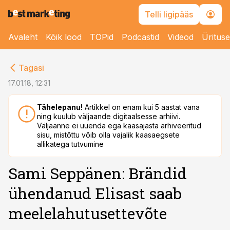
Telli ligipääs
Avaleht
Kõik lood
TOPid
Podcastid
Videod
Üritus
cebook
Tagasi
Twitter)
17.01.18, 12:31
kedIn
Tähelepanu!
Artikkel on enam kui 5 aastat vana
ning kuulub väljaande digitaalsesse arhiivi.
ail
Väljaanne ei uuenda ega kaasajasta arhiveeritud
sisu, mistõttu võib olla vajalik kaasaegsete
k
allikatega tutvumine
Sami Seppänen: Brändid
ühendanud Elisast saab
meelelahutusettevõte