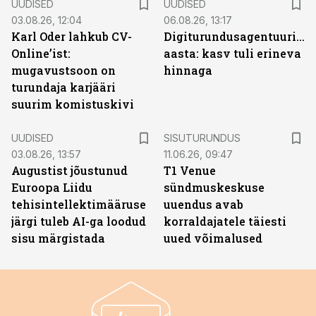
UUDISED
UUDISED
03.08.26, 12:04
06.08.26, 13:17
Karl Oder lahkub CV-
Digiturundusagentuuride
Online’ist:
aasta: kasv tuli erineva
mugavustsoon on
hinnaga
turundaja karjääri
suurim komistuskivi
ST
UUDISED
SISUTURUNDUS
03.08.26, 13:57
11.06.26, 09:47
Augustist jõustunud
T1 Venue
Euroopa Liidu
sündmuskeskuse
tehisintellektimääruse
uuendus avab
järgi tuleb AI-ga loodud
korraldajatele täiesti
sisu märgistada
uued võimalused