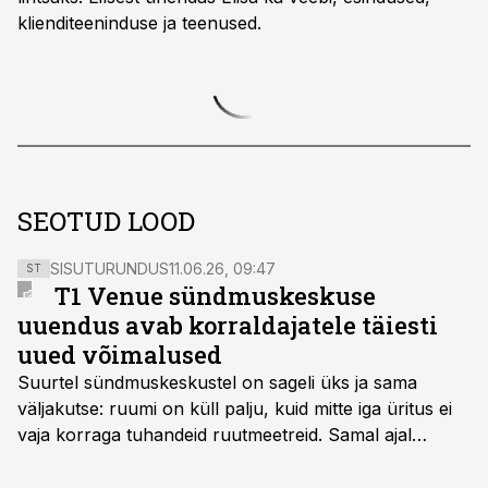
klienditeeninduse ja teenused.
SEOTUD LOOD
SISUTURUNDUS
11.06.26, 09:47
ST
T1 Venue sündmuskeskuse
uuendus avab korraldajatele täiesti
uued võimalused
Suurtel sündmuskeskustel on sageli üks ja sama
väljakutse: ruumi on küll palju, kuid mitte iga üritus ei
vaja korraga tuhandeid ruutmeetreid. Samal ajal
soovivad ettevõtted ja korraldajad üha enam
paindlikkust – võimalust ühendada konverents, gala,