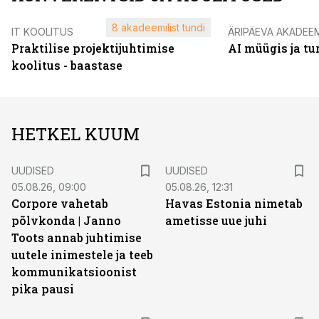
8 akadeemilist tundi
IT KOOLITUS
ÄRIPÄEVA AKADEE
Praktilise projektijuhtimise
AI müügis ja t
koolitus - baastase
HETKEL KUUM
UUDISED
UUDISED
05.08.26, 09:00
05.08.26, 12:31
Corpore vahetab
Havas Estonia nimetab
põlvkonda | Janno
ametisse uue juhi
Toots annab juhtimise
uutele inimestele ja teeb
kommunikatsioonist
pika pausi