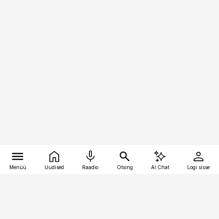
Menüü
Uudised
Raadio
Otsing
AI Chat
Logi sisse
Vana-Lõuna 39/1, 19094 Tallinn