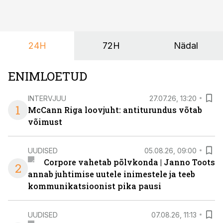
töötoad, meelelahutus ja võrgustumine tervikuks, ilma
et peaks kasutama mitut erinevat asukohta. T1
keskuses tegutsev sündmuskeskus T1 Venue on just
24H
72H
Nädal
nendele vajadustele vastanud uuendusega, mis pakub
senisest oluliselt rohkem lahendusi.
ENIMLOETUD
INTERVJUU
27.07.26, 13:20
1
McCann Riga loovjuht: antiturundus võtab
võimust
UUDISED
05.08.26, 09:00
Corpore vahetab põlvkonda | Janno Toots
2
annab juhtimise uutele inimestele ja teeb
kommunikatsioonist pika pausi
UUDISED
07.08.26, 11:13