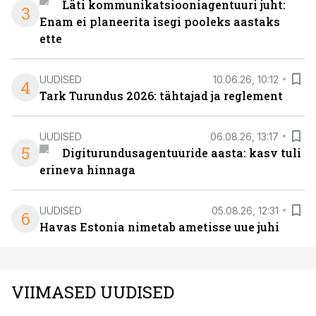
Läti kommunikatsiooniagentuuri juht:
3
Enam ei planeerita isegi pooleks aastaks
ette
UUDISED
10.06.26, 10:12
4
Tark Turundus 2026: tähtajad ja reglement
UUDISED
06.08.26, 13:17
5
Digiturundusagentuuride aasta: kasv tuli
erineva hinnaga
UUDISED
05.08.26, 12:31
6
Havas Estonia nimetab ametisse uue juhi
VIIMASED UUDISED