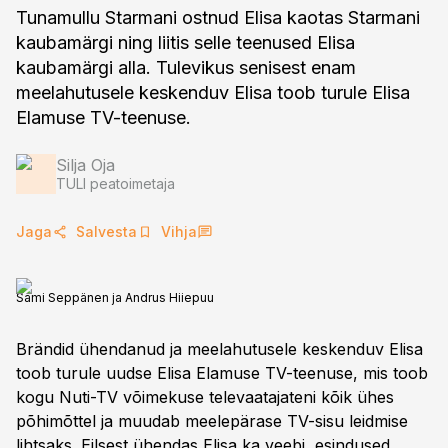
Tunamullu Starmani ostnud Elisa kaotas Starmani
kaubamärgi ning liitis selle teenused Elisa
kaubamärgi alla. Tulevikus senisest enam
meelahutusele keskenduv Elisa toob turule Elisa
Elamuse TV-teenuse.
Silja Oja
TULI peatoimetaja
Jaga
Salvesta
Vihja
Sami Seppänen ja Andrus Hiiepuu
Brändid ühendanud ja meelahutusele keskenduv Elisa
toob turule uudse Elisa Elamuse TV-teenuse, mis toob
kogu Nuti-TV võimekuse televaatajateni kõik ühes
põhimõttel ja muudab meelepärase TV-sisu leidmise
lihtsaks. Eilsest ühendas Elisa ka veebi, esindused,