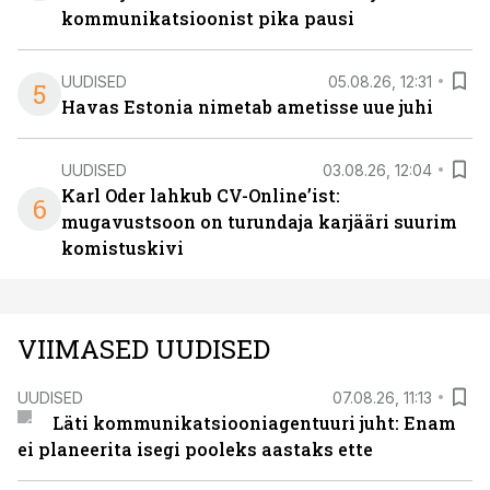
kommunikatsioonist pika pausi
UUDISED
05.08.26, 12:31
5
Havas Estonia nimetab ametisse uue juhi
UUDISED
03.08.26, 12:04
Karl Oder lahkub CV-Online’ist:
6
mugavustsoon on turundaja karjääri suurim
komistuskivi
VIIMASED UUDISED
UUDISED
07.08.26, 11:13
Läti kommunikatsiooniagentuuri juht: Enam
ei planeerita isegi pooleks aastaks ette