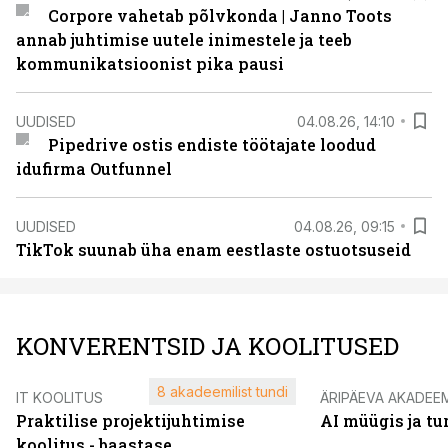
Corpore vahetab põlvkonda | Janno Toots
annab juhtimise uutele inimestele ja teeb
kommunikatsioonist pika pausi
UUDISED
04.08.26, 14:10
Pipedrive ostis endiste töötajate loodud
idufirma Outfunnel
UUDISED
04.08.26, 09:15
TikTok suunab üha enam eestlaste ostuotsuseid
KONVERENTSID JA KOOLITUSED
8 akadeemilist tundi
IT KOOLITUS
ÄRIPÄEVA AKADEE
Praktilise projektijuhtimise
AI müügis ja t
koolitus - baastase