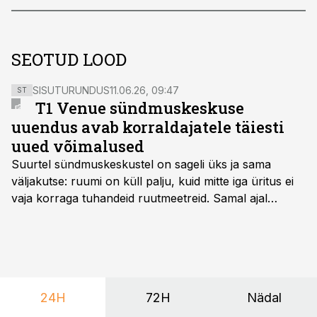
SEOTUD LOOD
SISUTURUNDUS
11.06.26, 09:47
ST
T1 Venue sündmuskeskuse
uuendus avab korraldajatele täiesti
uued võimalused
Suurtel sündmuskeskustel on sageli üks ja sama
väljakutse: ruumi on küll palju, kuid mitte iga üritus ei
vaja korraga tuhandeid ruutmeetreid. Samal ajal
soovivad ettevõtted ja korraldajad üha enam
paindlikkust – võimalust ühendada konverents, gala,
töötoad, meelelahutus ja võrgustumine tervikuks, ilma
et peaks kasutama mitut erinevat asukohta. T1
keskuses tegutsev sündmuskeskus T1 Venue on just
24H
72H
Nädal
nendele vajadustele vastanud uuendusega, mis pakub