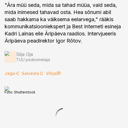
"Ära müü seda, mida sa tahad müüa, vaid seda,
mida inimesed tahavad osta. Hea sõnumi abil
saab hakkama ka väiksema eelarvega," rääkis
kommunikatsiooniekspert ja Best Interneti esineja
Kadri Lainas eile Äripäeva raadios. Intervjueeris
Äripäeva peadirektor Igor Rõtov.
Silja Oja
TULI peatoimetaja
Jaga
Salvesta
Vihja
Foto:
Shutterstock