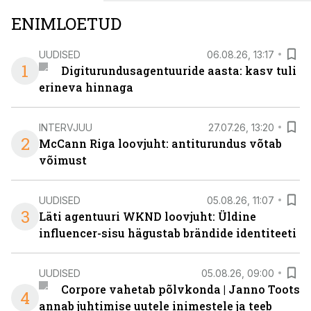
senisest oluliselt rohkem lahendusi.
ENIMLOETUD
UUDISED
06.08.26, 13:17
1
Digiturundusagentuuride aasta: kasv tuli
erineva hinnaga
INTERVJUU
27.07.26, 13:20
2
McCann Riga loovjuht: antiturundus võtab
võimust
UUDISED
05.08.26, 11:07
3
Läti agentuuri WKND loovjuht: Üldine
influencer-sisu hägustab brändide identiteeti
UUDISED
05.08.26, 09:00
Corpore vahetab põlvkonda | Janno Toots
4
annab juhtimise uutele inimestele ja teeb