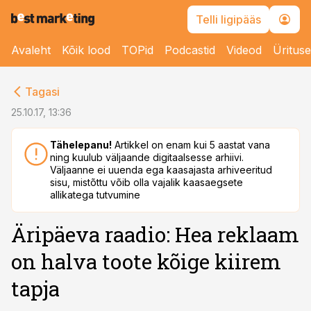
Telli ligipääs
Avaleht
Kõik lood
TOPid
Podcastid
Videod
Üritus
cebook
Tagasi
Twitter)
25.10.17, 13:36
kedIn
Tähelepanu!
Artikkel on enam kui 5 aastat vana
ning kuulub väljaande digitaalsesse arhiivi.
ail
Väljaanne ei uuenda ega kaasajasta arhiveeritud
sisu, mistõttu võib olla vajalik kaasaegsete
k
allikatega tutvumine
Äripäeva raadio: Hea reklaam
on halva toote kõige kiirem
tapja