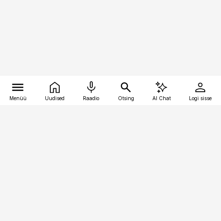
Menüü
Uudised
Raadio
Otsing
AI Chat
Logi sisse
Vana-Lõuna 39/1, 19094 Tallinn
(+372) 667 0111
bestmarketing@best-marketing.ee
Telli
Reklaam
Firmast