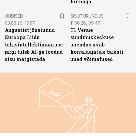
hinnaga
ST
UUDISED
SISUTURUNDUS
03.08.26, 13:57
11.06.26, 09:47
Augustist jõustunud
T1 Venue
Euroopa Liidu
sündmuskeskuse
tehisintellektimääruse
uuendus avab
järgi tuleb AI-ga loodud
korraldajatele täiesti
sisu märgistada
uued võimalused