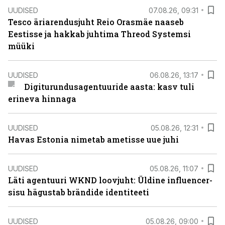
UUDISED
07.08.26, 09:31
Tesco äriarendusjuht Reio Orasmäe naaseb
Eestisse ja hakkab juhtima Threod Systemsi
müüki
UUDISED
06.08.26, 13:17
Digiturundusagentuuride aasta: kasv tuli
erineva hinnaga
UUDISED
05.08.26, 12:31
Havas Estonia nimetab ametisse uue juhi
UUDISED
05.08.26, 11:07
Läti agentuuri WKND loovjuht: Üldine influencer-
sisu hägustab brändide identiteeti
UUDISED
05.08.26, 09:00