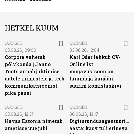
HETKEL KUUM
UUDISED
UUDISED
05.08.26, 09:00
03.08.26, 12:04
Corpore vahetab
Karl Oder lahkub CV-
põlvkonda | Janno
Online’ist:
Toots annab juhtimise
mugavustsoon on
uutele inimestele ja teeb
turundaja karjääri
kommunikatsioonist
suurim komistuskivi
pika pausi
UUDISED
UUDISED
05.08.26, 12:31
06.08.26, 13:17
Havas Estonia nimetab
Digiturundusagentuuride
ametisse uue juhi
aasta: kasv tuli erineva