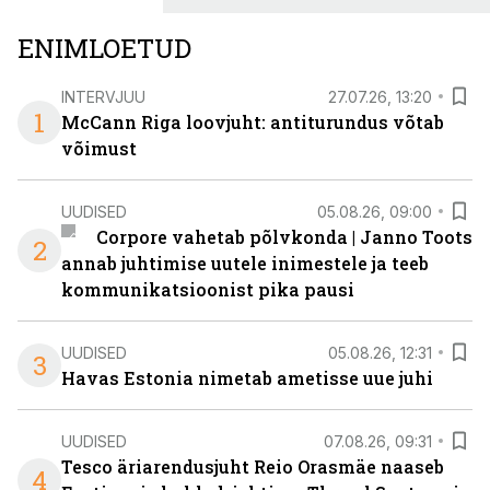
ENIMLOETUD
INTERVJUU
27.07.26, 13:20
1
McCann Riga loovjuht: antiturundus võtab
võimust
UUDISED
05.08.26, 09:00
Corpore vahetab põlvkonda | Janno Toots
2
annab juhtimise uutele inimestele ja teeb
kommunikatsioonist pika pausi
UUDISED
05.08.26, 12:31
3
Havas Estonia nimetab ametisse uue juhi
UUDISED
07.08.26, 09:31
Tesco äriarendusjuht Reio Orasmäe naaseb
4