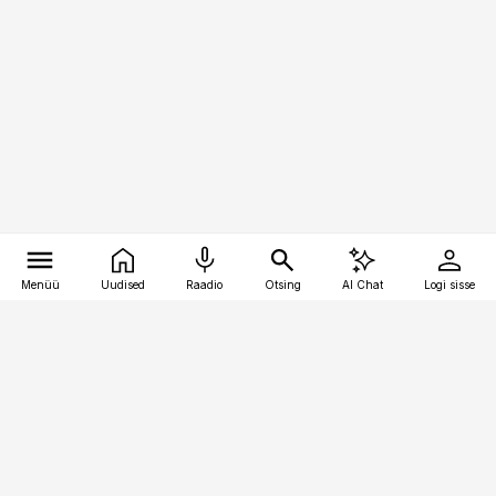
Menüü
Uudised
Raadio
Otsing
AI Chat
Logi sisse
Vana-Lõuna 39/1, 19094 Tallinn
(+372) 667 0111
bestmarketing@best-marketing.ee