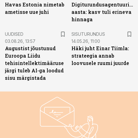
Havas Estonia nimetab
Digiturundusagentuuride
ametisse uue juhi
aasta: kasv tuli erineva
hinnaga
ST
UUDISED
SISUTURUNDUS
03.08.26, 13:57
14.05.26, 11:00
Augustist jõustunud
Häki juht Einar Tiimla:
Euroopa Liidu
strateegia annab
tehisintellektimääruse
loovusele ruumi juurde
järgi tuleb AI-ga loodud
sisu märgistada