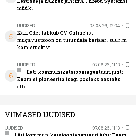
Eestisse ja hakkab juhtima Threod Systemsi
müüki
UUDISED
03.08.26, 12:04
Karl Oder lahkub CV-Online’ist:
5
mugavustsoon on turundaja karjääri suurim
komistuskivi
UUDISED
07.08.26, 11:13
Läti kommunikatsiooniagentuuri juht:
6
Enam ei planeerita isegi pooleks aastaks
ette
VIIMASED UUDISED
UUDISED
07.08.26, 11:13
Läti kommunikatsiooniagentuuri juht: Enam