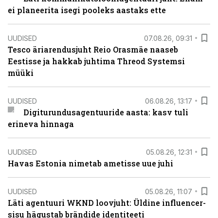
ei planeerita isegi pooleks aastaks ette
UUDISED
07.08.26, 09:31
Tesco äriarendusjuht Reio Orasmäe naaseb
Eestisse ja hakkab juhtima Threod Systemsi
müüki
UUDISED
06.08.26, 13:17
Digiturundusagentuuride aasta: kasv tuli
erineva hinnaga
UUDISED
05.08.26, 12:31
Havas Estonia nimetab ametisse uue juhi
UUDISED
05.08.26, 11:07
Läti agentuuri WKND loovjuht: Üldine influencer-
sisu hägustab brändide identiteeti