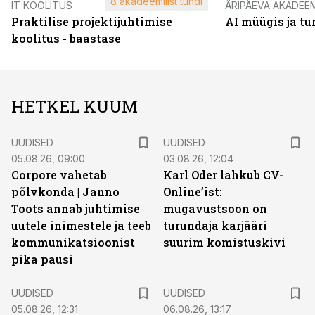
8 akadeemilist tundi
IT KOOLITUS
ÄRIPÄEVA AKADEE
Praktilise projektijuhtimise
AI müügis ja t
koolitus - baastase
HETKEL KUUM
UUDISED
UUDISED
05.08.26, 09:00
03.08.26, 12:04
Corpore vahetab
Karl Oder lahkub CV-
põlvkonda | Janno
Online’ist:
Toots annab juhtimise
mugavustsoon on
uutele inimestele ja teeb
turundaja karjääri
kommunikatsioonist
suurim komistuskivi
pika pausi
UUDISED
UUDISED
05.08.26, 12:31
06.08.26, 13:17