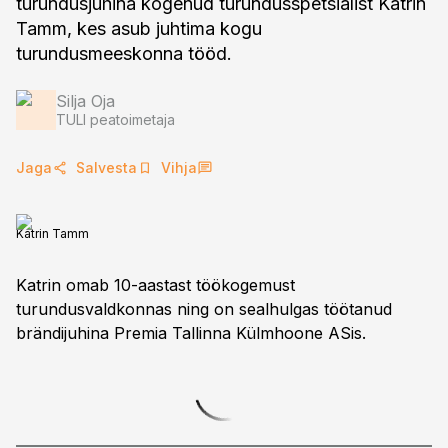
turundusjuhina kogenud turundusspetsialist Katrin
Tamm, kes asub juhtima kogu
turundusmeeskonna tööd.
Silja Oja
TULI peatoimetaja
Jaga
Salvesta
Vihja
Katrin Tamm
Katrin omab 10-aastast töökogemust
turundusvaldkonnas ning on sealhulgas töötanud
brändijuhina Premia Tallinna Külmhoone ASis.