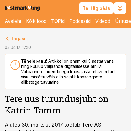
Telli ligipääs
Avaleht
Kõik lood
TOPid
Podcastid
Videod
Üritus
cebook
Tagasi
Twitter)
03.04.17, 12:10
kedIn
Tähelepanu!
Artikkel on enam kui 5 aastat vana
ning kuulub väljaande digitaalsesse arhiivi.
ail
Väljaanne ei uuenda ega kaasajasta arhiveeritud
sisu, mistõttu võib olla vajalik kaasaegsete
k
allikatega tutvumine
Tere uus turundusjuht on
Katrin Tamm
Alates 30. märtsist 2017 töötab Tere AS