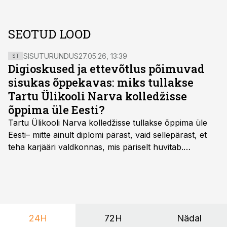
SEOTUD LOOD
SISUTURUNDUS
27.05.26, 13:39
ST
Digioskused ja ettevõtlus põimuvad
sisukas õppekavas: miks tullakse
Tartu Ülikooli Narva kolledžisse
õppima üle Eesti?
Tartu Ülikooli Narva kolledžisse tullakse õppima üle
Eesti– mitte ainult diplomi pärast, vaid sellepärast, et
teha karjääri valdkonnas, mis päriselt huvitab.
Õppekava “Ettevõtlus ja digilahendused” ühendab
ettevõtluse, tehnoloogia ja praktilised oskused viisil,
mis kõnetab nii ettevõtjaid, värskeid koolilõpetajaid kui
ka neid, kes soovivad teha karjääripööret.
24H
72H
Nädal