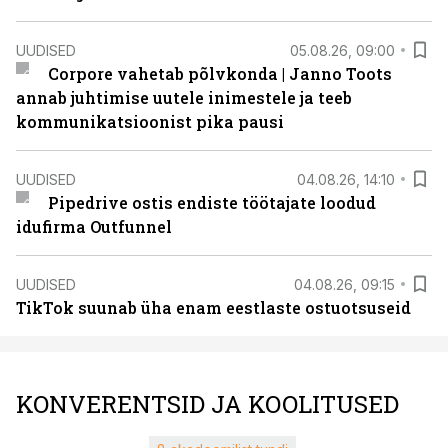
UUDISED
05.08.26, 09:00
Corpore vahetab põlvkonda | Janno Toots
annab juhtimise uutele inimestele ja teeb
kommunikatsioonist pika pausi
UUDISED
04.08.26, 14:10
Pipedrive ostis endiste töötajate loodud
idufirma Outfunnel
UUDISED
04.08.26, 09:15
TikTok suunab üha enam eestlaste ostuotsuseid
KONVERENTSID JA KOOLITUSED