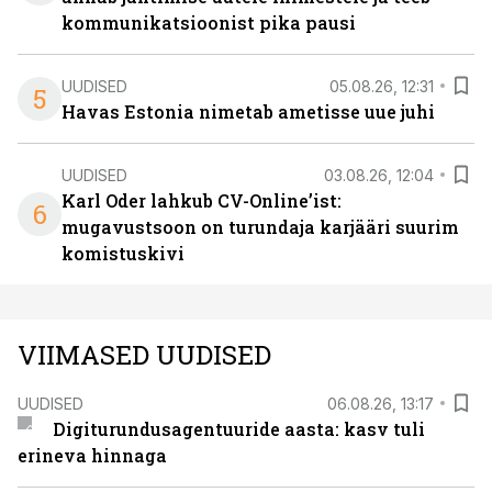
kommunikatsioonist pika pausi
UUDISED
05.08.26, 12:31
5
Havas Estonia nimetab ametisse uue juhi
UUDISED
03.08.26, 12:04
Karl Oder lahkub CV-Online’ist:
6
mugavustsoon on turundaja karjääri suurim
komistuskivi
VIIMASED UUDISED
UUDISED
06.08.26, 13:17
Digiturundusagentuuride aasta: kasv tuli
erineva hinnaga