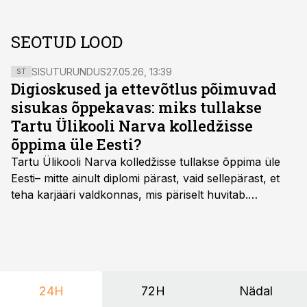
SEOTUD LOOD
SISUTURUNDUS
27.05.26, 13:39
ST
Digioskused ja ettevõtlus põimuvad
sisukas õppekavas: miks tullakse
Tartu Ülikooli Narva kolledžisse
õppima üle Eesti?
Tartu Ülikooli Narva kolledžisse tullakse õppima üle
Eesti– mitte ainult diplomi pärast, vaid sellepärast, et
teha karjääri valdkonnas, mis päriselt huvitab.
Õppekava “Ettevõtlus ja digilahendused” ühendab
ettevõtluse, tehnoloogia ja praktilised oskused viisil,
mis kõnetab nii ettevõtjaid, värskeid koolilõpetajaid kui
ka neid, kes soovivad teha karjääripööret.
24H
72H
Nädal