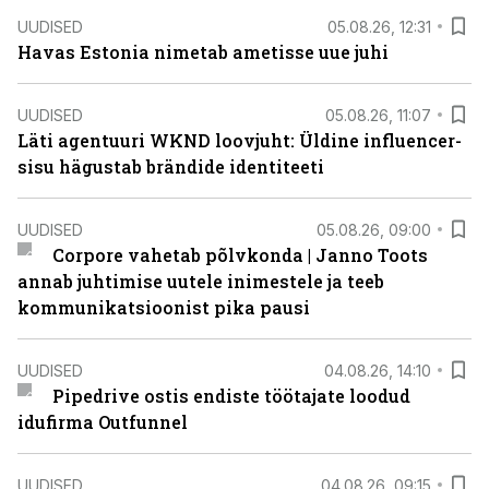
UUDISED
05.08.26, 12:31
Havas Estonia nimetab ametisse uue juhi
UUDISED
05.08.26, 11:07
Läti agentuuri WKND loovjuht: Üldine influencer-
sisu hägustab brändide identiteeti
UUDISED
05.08.26, 09:00
Corpore vahetab põlvkonda | Janno Toots
annab juhtimise uutele inimestele ja teeb
kommunikatsioonist pika pausi
UUDISED
04.08.26, 14:10
Pipedrive ostis endiste töötajate loodud
idufirma Outfunnel
UUDISED
04.08.26, 09:15