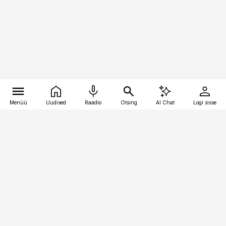
Menüü
Uudised
Raadio
Otsing
AI Chat
Logi sisse
Vana-Lõuna 39/1, 19094 Tallinn
(+372) 667 0111
bestmarketing@best-marketing.ee
Telli
Reklaam
Firmast