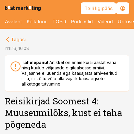
Telli ligipääs
Avaleht
Kõik lood
TOPid
Podcastid
Videod
Üritus
cebook
Tagasi
Twitter)
11.11.16, 16:08
kedIn
Tähelepanu!
Artikkel on enam kui 5 aastat vana
ning kuulub väljaande digitaalsesse arhiivi.
ail
Väljaanne ei uuenda ega kaasajasta arhiveeritud
sisu, mistõttu võib olla vajalik kaasaegsete
k
allikatega tutvumine
Reisikirjad Soomest 4:
Muuseumilõks, kust ei taha
põgeneda