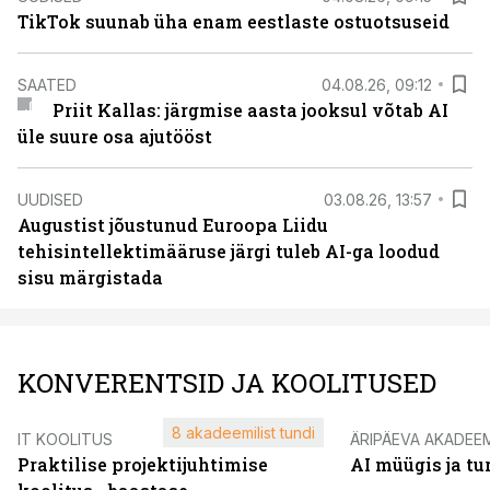
TikTok suunab üha enam eestlaste ostuotsuseid
SAATED
04.08.26, 09:12
Priit Kallas: järgmise aasta jooksul võtab AI
üle suure osa ajutööst
UUDISED
03.08.26, 13:57
Augustist jõustunud Euroopa Liidu
tehisintellektimääruse järgi tuleb AI-ga loodud
sisu märgistada
KONVERENTSID JA KOOLITUSED
8 akadeemilist tundi
IT KOOLITUS
ÄRIPÄEVA AKADEE
Praktilise projektijuhtimise
AI müügis ja t