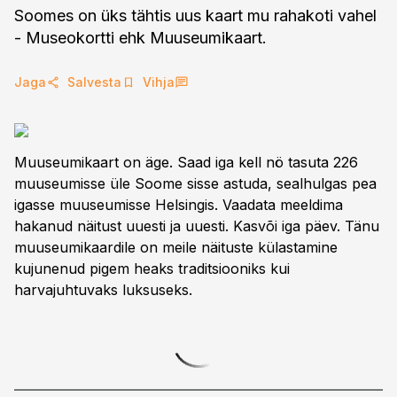
Soomes on üks tähtis uus kaart mu rahakoti vahel
- Museokortti ehk Muuseumikaart.
Jaga
Salvesta
Vihja
Muuseumikaart on äge. Saad iga kell nö tasuta 226
muuseumisse üle Soome sisse astuda, sealhulgas pea
igasse muuseumisse Helsingis. Vaadata meeldima
hakanud näitust uuesti ja uuesti. Kasvõi iga päev. Tänu
muuseumikaardile on meile näituste külastamine
kujunenud pigem heaks traditsiooniks kui
harvajuhtuvaks luksuseks.