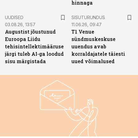
hinnaga
ST
UUDISED
SISUTURUNDUS
03.08.26, 13:57
11.06.26, 09:47
Augustist jõustunud
T1 Venue
Euroopa Liidu
sündmuskeskuse
tehisintellektimääruse
uuendus avab
järgi tuleb AI-ga loodud
korraldajatele täiesti
sisu märgistada
uued võimalused