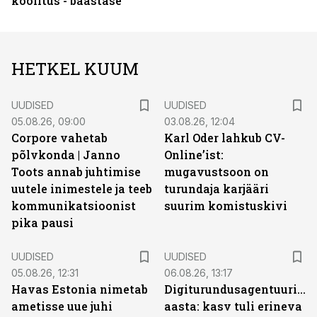
koolitus - baastase
HETKEL KUUM
UUDISED
UUDISED
05.08.26, 09:00
03.08.26, 12:04
Corpore vahetab
Karl Oder lahkub CV-
põlvkonda | Janno
Online’ist:
Toots annab juhtimise
mugavustsoon on
uutele inimestele ja teeb
turundaja karjääri
kommunikatsioonist
suurim komistuskivi
pika pausi
UUDISED
UUDISED
05.08.26, 12:31
06.08.26, 13:17
Havas Estonia nimetab
Digiturundusagentuuride
ametisse uue juhi
aasta: kasv tuli erineva