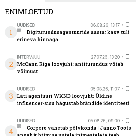
ENIMLOETUD
UUDISED
06.08.26, 13:17
1
Digiturundusagentuuride aasta: kasv tuli
erineva hinnaga
INTERVJUU
27.07.26, 13:20
2
McCann Riga loovjuht: antiturundus võtab
võimust
UUDISED
05.08.26, 11:07
3
Läti agentuuri WKND loovjuht: Üldine
influencer-sisu hägustab brändide identiteeti
UUDISED
05.08.26, 09:00
Corpore vahetab põlvkonda | Janno Toots
4
annab juhtimise uutele inimestele ja teeb