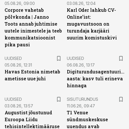
05.08.26, 09:00
03.08.26, 12:04
Corpore vahetab
Karl Oder lahkub CV-
põlvkonda | Janno
Online’ist:
Toots annab juhtimise
mugavustsoon on
uutele inimestele ja teeb
turundaja karjääri
kommunikatsioonist
suurim komistuskivi
pika pausi
UUDISED
UUDISED
05.08.26, 12:31
06.08.26, 13:17
Havas Estonia nimetab
Digiturundusagentuuride
ametisse uue juhi
aasta: kasv tuli erineva
hinnaga
ST
UUDISED
SISUTURUNDUS
03.08.26, 13:57
11.06.26, 09:47
Augustist jõustunud
T1 Venue
Euroopa Liidu
sündmuskeskuse
tehisintellektimääruse
uuendus avab