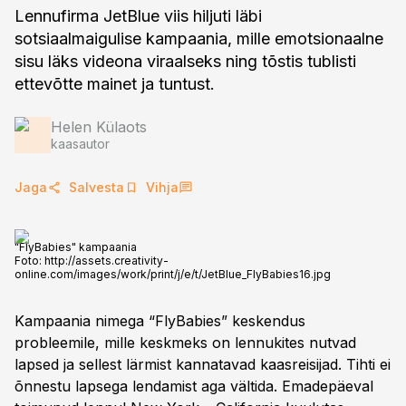
Lennufirma JetBlue viis hiljuti läbi
sotsiaalmaigulise kampaania, mille emotsionaalne
sisu läks videona viraalseks ning tõstis tublisti
ettevõtte mainet ja tuntust.
Helen Külaots
kaasautor
Jaga
Salvesta
Vihja
"FlyBabies" kampaania
Foto:
http://assets.creativity-
online.com/images/work/print/j/e/t/JetBlue_FlyBabies16.jpg
Kampaania nimega “FlyBabies” keskendus
probleemile, mille keskmeks on lennukites nutvad
lapsed ja sellest lärmist kannatavad kaasreisijad. Tihti ei
õnnestu lapsega lendamist aga vältida. Emadepäeval