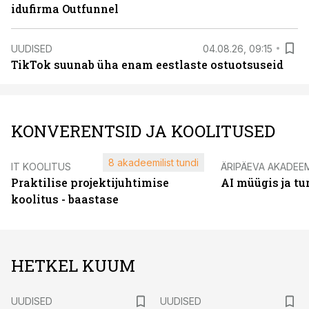
idufirma Outfunnel
UUDISED
04.08.26, 09:15
TikTok suunab üha enam eestlaste ostuotsuseid
KONVERENTSID JA KOOLITUSED
8 akadeemilist tundi
IT KOOLITUS
ÄRIPÄEVA AKADEE
Praktilise projektijuhtimise
AI müügis ja t
koolitus - baastase
HETKEL KUUM
UUDISED
UUDISED