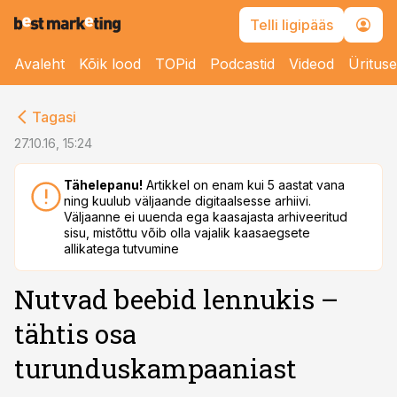
Telli ligipääs
Avaleht
Kõik lood
TOPid
Podcastid
Videod
Üritus
cebook
Tagasi
Twitter)
27.10.16, 15:24
kedIn
Tähelepanu!
Artikkel on enam kui 5 aastat vana
ning kuulub väljaande digitaalsesse arhiivi.
ail
Väljaanne ei uuenda ega kaasajasta arhiveeritud
sisu, mistõttu võib olla vajalik kaasaegsete
k
allikatega tutvumine
Nutvad beebid lennukis –
tähtis osa
turunduskampaaniast