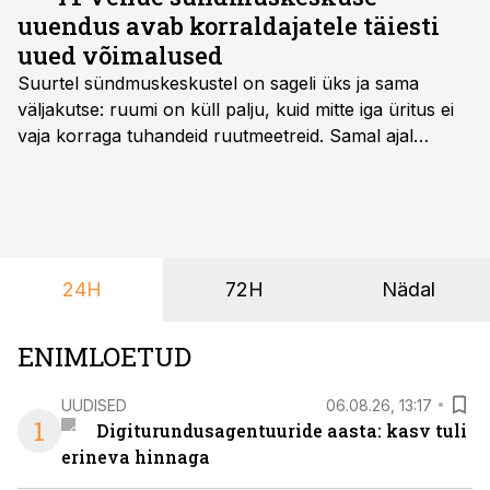
uuendus avab korraldajatele täiesti
uued võimalused
Suurtel sündmuskeskustel on sageli üks ja sama
väljakutse: ruumi on küll palju, kuid mitte iga üritus ei
vaja korraga tuhandeid ruutmeetreid. Samal ajal
soovivad ettevõtted ja korraldajad üha enam
paindlikkust – võimalust ühendada konverents, gala,
töötoad, meelelahutus ja võrgustumine tervikuks, ilma
et peaks kasutama mitut erinevat asukohta. T1
keskuses tegutsev sündmuskeskus T1 Venue on just
24H
72H
Nädal
nendele vajadustele vastanud uuendusega, mis pakub
senisest oluliselt rohkem lahendusi.
ENIMLOETUD
UUDISED
06.08.26, 13:17
1
Digiturundusagentuuride aasta: kasv tuli
erineva hinnaga