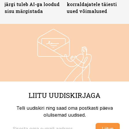
järgi tuleb AI-ga loodud
korraldajatele täiesti
sisu märgistada
uued võimalused
LIITU UUDISKIRJAGA
Telli uudiskiri ning saad oma postkasti päeva
olulisemad uudised.
Liitun