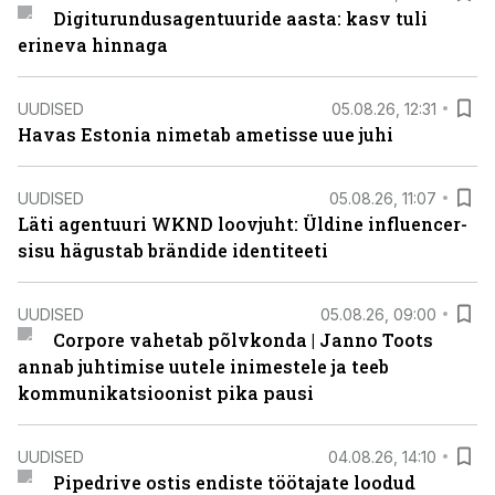
Digiturundusagentuuride aasta: kasv tuli
erineva hinnaga
UUDISED
05.08.26, 12:31
Havas Estonia nimetab ametisse uue juhi
UUDISED
05.08.26, 11:07
Läti agentuuri WKND loovjuht: Üldine influencer-
sisu hägustab brändide identiteeti
UUDISED
05.08.26, 09:00
Corpore vahetab põlvkonda | Janno Toots
annab juhtimise uutele inimestele ja teeb
kommunikatsioonist pika pausi
UUDISED
04.08.26, 14:10
Pipedrive ostis endiste töötajate loodud