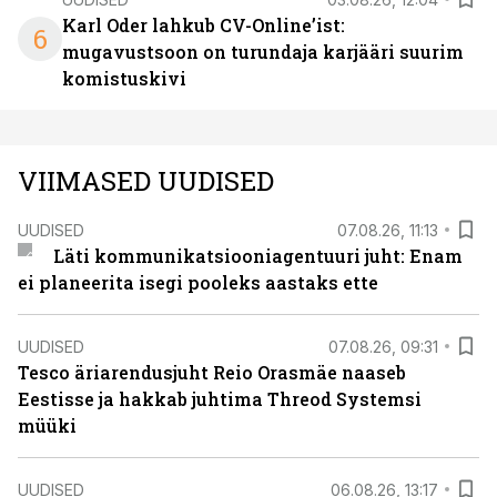
Karl Oder lahkub CV-Online’ist:
6
mugavustsoon on turundaja karjääri suurim
komistuskivi
VIIMASED UUDISED
UUDISED
07.08.26, 11:13
Läti kommunikatsiooniagentuuri juht: Enam
ei planeerita isegi pooleks aastaks ette
UUDISED
07.08.26, 09:31
Tesco äriarendusjuht Reio Orasmäe naaseb
Eestisse ja hakkab juhtima Threod Systemsi
müüki
UUDISED
06.08.26, 13:17