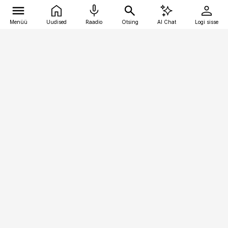
Menüü
Uudised
Raadio
Otsing
AI Chat
Logi sisse
Vana-Lõuna 39/1, 19094 Tallinn
(+372) 667 0111
bestmarketing@best-marketing.ee
Telli
Reklaam
Firmast
Sisu kasutamisõigused
Ajakirjaniku
eetikakoodeks
Üldtingimused
Privaatsustingimused
Küpsiste poliitika
KKK
Eesti Meediaettevõtete
Eelistuste haldamine
Liit