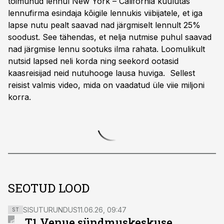
toimunud lennul New York – California kuulutas
lennufirma esindaja kõigile lennukis viibijatele, et iga
lapse nutu pealt saavad nad järgmiselt lennult 25%
soodust. See tähendas, et nelja nutmise puhul saavad
nad järgmise lennu sootuks ilma rahata. Loomulikult
nutsid lapsed neli korda ning seekord ootasid
kaasreisijad neid nutuhooge lausa huviga. Sellest
reisist valmis video, mida on vaadatud üle viie miljoni
korra.
SEOTUD LOOD
SISUTURUNDUS
11.06.26, 09:47
ST
T1 Venue sündmuskeskuse