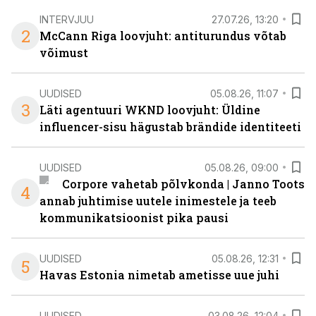
INTERVJUU
27.07.26, 13:20
2
McCann Riga loovjuht: antiturundus võtab
võimust
UUDISED
05.08.26, 11:07
3
Läti agentuuri WKND loovjuht: Üldine
influencer-sisu hägustab brändide identiteeti
UUDISED
05.08.26, 09:00
Corpore vahetab põlvkonda | Janno Toots
4
annab juhtimise uutele inimestele ja teeb
kommunikatsioonist pika pausi
UUDISED
05.08.26, 12:31
5
Havas Estonia nimetab ametisse uue juhi
UUDISED
03.08.26, 12:04