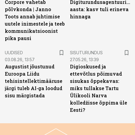
Corpore vahetab
Digiturundusagentuuride
põlvkonda | Janno
aasta: kasv tuli erineva
Toots annab juhtimise
hinnaga
uutele inimestele ja teeb
kommunikatsioonist
pika pausi
ST
UUDISED
SISUTURUNDUS
03.08.26, 13:57
27.05.26, 13:39
Augustist jõustunud
Digioskused ja
Euroopa Liidu
ettevõtlus põimuvad
tehisintellektimääruse
sisukas õppekavas:
järgi tuleb AI-ga loodud
miks tullakse Tartu
sisu märgistada
Ülikooli Narva
kolledžisse õppima üle
Eesti?