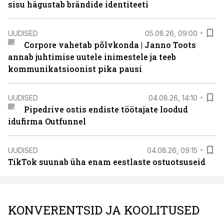
sisu hägustab brändide identiteeti
UUDISED
05.08.26, 09:00
Corpore vahetab põlvkonda | Janno Toots
annab juhtimise uutele inimestele ja teeb
kommunikatsioonist pika pausi
UUDISED
04.08.26, 14:10
Pipedrive ostis endiste töötajate loodud
idufirma Outfunnel
UUDISED
04.08.26, 09:15
TikTok suunab üha enam eestlaste ostuotsuseid
KONVERENTSID JA KOOLITUSED