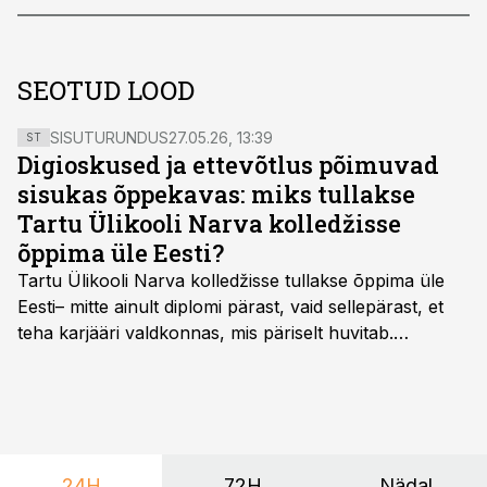
SEOTUD LOOD
SISUTURUNDUS
27.05.26, 13:39
ST
Digioskused ja ettevõtlus põimuvad
sisukas õppekavas: miks tullakse
Tartu Ülikooli Narva kolledžisse
õppima üle Eesti?
Tartu Ülikooli Narva kolledžisse tullakse õppima üle
Eesti– mitte ainult diplomi pärast, vaid sellepärast, et
teha karjääri valdkonnas, mis päriselt huvitab.
Õppekava “Ettevõtlus ja digilahendused” ühendab
ettevõtluse, tehnoloogia ja praktilised oskused viisil,
mis kõnetab nii ettevõtjaid, värskeid koolilõpetajaid kui
ka neid, kes soovivad teha karjääripööret.
24H
72H
Nädal