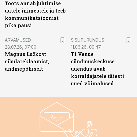
Toots annab juhtimise
uutele inimestele ja teeb
kommunikatsioonist
pika pausi
ST
ARVAMUSED
SISUTURUNDUS
28.07.26, 07:00
11.06.26, 09:47
Magnus Lužkov:
T1 Venue
sibulareklaamist,
sündmuskeskuse
andmepõhiselt
uuendus avab
korraldajatele täiesti
uued võimalused