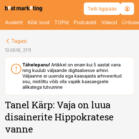
Telli ligipääs
Avaleht
Kõik lood
TOPid
Podcastid
Videod
Üritus
cebook
Tagasi
Twitter)
13.09.16, 21:11
kedIn
Tähelepanu!
Artikkel on enam kui 5 aastat vana
ning kuulub väljaande digitaalsesse arhiivi.
ail
Väljaanne ei uuenda ega kaasajasta arhiveeritud
sisu, mistõttu võib olla vajalik kaasaegsete
k
allikatega tutvumine
Tanel Kärp: Vaja on luua
disainerite Hippokratese
vanne