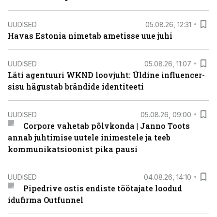
UUDISED
05.08.26, 12:31
Havas Estonia nimetab ametisse uue juhi
UUDISED
05.08.26, 11:07
Läti agentuuri WKND loovjuht: Üldine influencer-
sisu hägustab brändide identiteeti
UUDISED
05.08.26, 09:00
Corpore vahetab põlvkonda | Janno Toots
annab juhtimise uutele inimestele ja teeb
kommunikatsioonist pika pausi
UUDISED
04.08.26, 14:10
Pipedrive ostis endiste töötajate loodud
idufirma Outfunnel