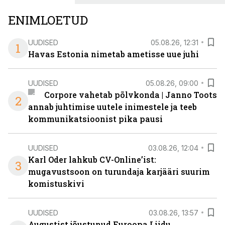
senisest oluliselt rohkem lahendusi.
ENIMLOETUD
UUDISED
05.08.26, 12:31
1
Havas Estonia nimetab ametisse uue juhi
UUDISED
05.08.26, 09:00
Corpore vahetab põlvkonda | Janno Toots
2
annab juhtimise uutele inimestele ja teeb
kommunikatsioonist pika pausi
UUDISED
03.08.26, 12:04
Karl Oder lahkub CV-Online’ist:
3
mugavustsoon on turundaja karjääri suurim
komistuskivi
UUDISED
03.08.26, 13:57
Augustist jõustunud Euroopa Liidu