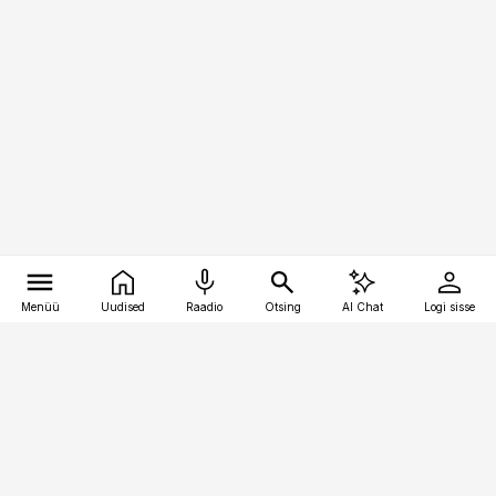
Menüü
Uudised
Raadio
Otsing
AI Chat
Logi sisse
Vana-Lõuna 39/1, 19094 Tallinn
(+372) 667 0111
bestmarketing@best-marketing.ee