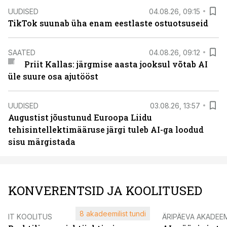
UUDISED
04.08.26, 09:15
TikTok suunab üha enam eestlaste ostuotsuseid
SAATED
04.08.26, 09:12
Priit Kallas: järgmise aasta jooksul võtab AI
üle suure osa ajutööst
UUDISED
03.08.26, 13:57
Augustist jõustunud Euroopa Liidu
tehisintellektimääruse järgi tuleb AI-ga loodud
sisu märgistada
KONVERENTSID JA KOOLITUSED
8 akadeemilist tundi
IT KOOLITUS
ÄRIPÄEVA AKADEE