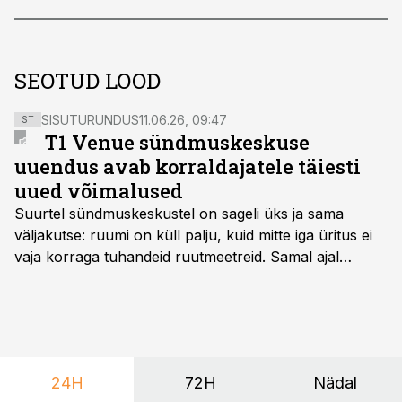
SEOTUD LOOD
SISUTURUNDUS
11.06.26, 09:47
ST
T1 Venue sündmuskeskuse
uuendus avab korraldajatele täiesti
uued võimalused
Suurtel sündmuskeskustel on sageli üks ja sama
väljakutse: ruumi on küll palju, kuid mitte iga üritus ei
vaja korraga tuhandeid ruutmeetreid. Samal ajal
soovivad ettevõtted ja korraldajad üha enam
paindlikkust – võimalust ühendada konverents, gala,
töötoad, meelelahutus ja võrgustumine tervikuks, ilma
et peaks kasutama mitut erinevat asukohta. T1
keskuses tegutsev sündmuskeskus T1 Venue on just
24H
72H
Nädal
nendele vajadustele vastanud uuendusega, mis pakub