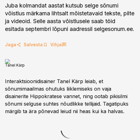
Juba kolmandat aastat kutsub selge sõnumi
võistlus märkama lihtsalt mõistetavaid tekste, pilte
ja videoid. Selle aasta võistlusele saab töid
Jaga
Salvesta
Vihja
Tanel Kärp
Interaktsioonidisainer Tanel Kärp leiab, et
sõnumimaailmas ohutuks liiklemiseks on vaja
disainerite Hippokratese vannet, ning ootab pikisilmi
sõnumi selguse suhtes nõudlikke tellijaid. Tagatipuks
märgib ta ära põnevad leiud nii heas kui ka halvas.