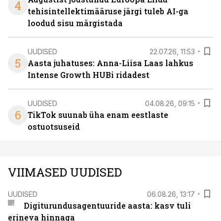
4
tehisintellektimääruse järgi tuleb AI-ga
loodud sisu märgistada
UUDISED
22.07.26, 11:53
5
Aasta juhatuses: Anna-Liisa Laas lahkus
Intense Growth HUBi ridadest
UUDISED
04.08.26, 09:15
6
TikTok suunab üha enam eestlaste
ostuotsuseid
VIIMASED UUDISED
UUDISED
06.08.26, 13:17
Digiturundusagentuuride aasta: kasv tuli
erineva hinnaga