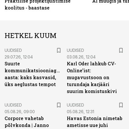
Praktilise projektijuhtimise
AI müügis ja t
koolitus - baastase
HETKEL KUUM
UUDISED
UUDISED
29.07.26, 12:04
03.08.26, 12:04
Suurte
Karl Oder lahkub CV-
kommunikatsiooniagentuuride
Online’ist:
aasta: kaks kasvasid,
mugavustsoon on
üks aeglustas tempot
turundaja karjääri
suurim komistuskivi
UUDISED
UUDISED
05.08.26, 09:00
05.08.26, 12:31
Corpore vahetab
Havas Estonia nimetab
põlvkonda | Janno
ametisse uue juhi