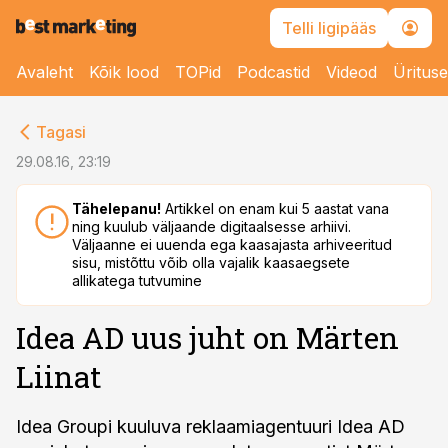
Telli ligipääs
Avaleht
Kõik lood
TOPid
Podcastid
Videod
Üritus
cebook
Tagasi
Twitter)
29.08.16, 23:19
kedIn
Tähelepanu!
Artikkel on enam kui 5 aastat vana
ning kuulub väljaande digitaalsesse arhiivi.
ail
Väljaanne ei uuenda ega kaasajasta arhiveeritud
sisu, mistõttu võib olla vajalik kaasaegsete
k
allikatega tutvumine
Idea AD uus juht on Märten
Liinat
Idea Groupi kuuluva reklaamiagentuuri Idea AD