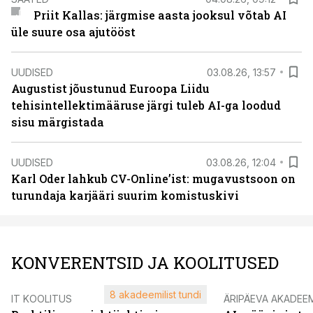
Priit Kallas: järgmise aasta jooksul võtab AI
üle suure osa ajutööst
UUDISED
03.08.26, 13:57
Augustist jõustunud Euroopa Liidu
tehisintellektimääruse järgi tuleb AI-ga loodud
sisu märgistada
UUDISED
03.08.26, 12:04
Karl Oder lahkub CV-Online’ist: mugavustsoon on
turundaja karjääri suurim komistuskivi
KONVERENTSID JA KOOLITUSED
8 akadeemilist tundi
IT KOOLITUS
ÄRIPÄEVA AKADEE