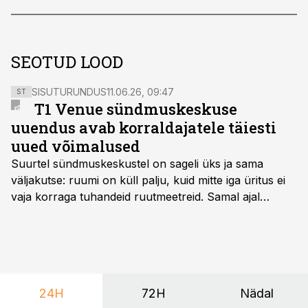
SEOTUD LOOD
SISUTURUNDUS
11.06.26, 09:47
ST
T1 Venue sündmuskeskuse
uuendus avab korraldajatele täiesti
uued võimalused
Suurtel sündmuskeskustel on sageli üks ja sama
väljakutse: ruumi on küll palju, kuid mitte iga üritus ei
vaja korraga tuhandeid ruutmeetreid. Samal ajal
soovivad ettevõtted ja korraldajad üha enam
paindlikkust – võimalust ühendada konverents, gala,
töötoad, meelelahutus ja võrgustumine tervikuks, ilma
et peaks kasutama mitut erinevat asukohta. T1
keskuses tegutsev sündmuskeskus T1 Venue on just
24H
72H
Nädal
nendele vajadustele vastanud uuendusega, mis pakub