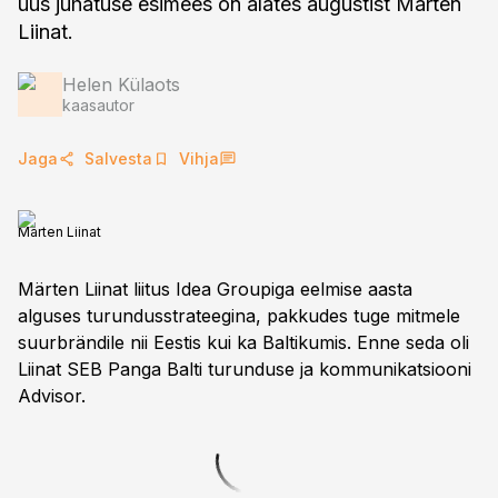
uus juhatuse esimees on alates augustist Märten
Liinat.
Helen Külaots
kaasautor
Jaga
Salvesta
Vihja
Märten Liinat
Märten Liinat liitus Idea Groupiga eelmise aasta
alguses turundusstrateegina, pakkudes tuge mitmele
suurbrändile nii Eestis kui ka Baltikumis. Enne seda oli
Liinat SEB Panga Balti turunduse ja kommunikatsiooni
Advisor.