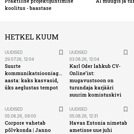
Praktilise projektijuhtimise
AI müügis ja t
koolitus - baastase
HETKEL KUUM
UUDISED
UUDISED
29.07.26, 12:04
03.08.26, 12:04
Suurte
Karl Oder lahkub CV-
kommunikatsiooniagentuuride
Online’ist:
aasta: kaks kasvasid,
mugavustsoon on
üks aeglustas tempot
turundaja karjääri
suurim komistuskivi
UUDISED
UUDISED
05.08.26, 09:00
05.08.26, 12:31
Corpore vahetab
Havas Estonia nimetab
põlvkonda | Janno
ametisse uue juhi