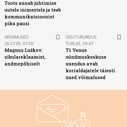
Toots annab juhtimise
uutele inimestele ja teeb
kommunikatsioonist
pika pausi
ST
ARVAMUSED
SISUTURUNDUS
28.07.26, 07:00
11.06.26, 09:47
Magnus Lužkov:
T1 Venue
sibulareklaamist,
sündmuskeskuse
andmepõhiselt
uuendus avab
korraldajatele täiesti
uued võimalused