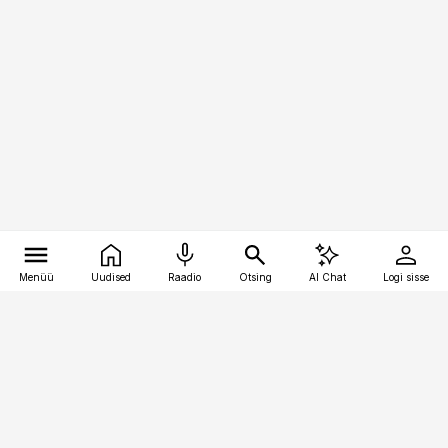
Menüü
Uudised
Raadio
Otsing
AI Chat
Logi sisse
Vana-Lõuna 39/1, 19094 Tallinn
(+372) 667 0111
bestmarketing@best-marketing.ee