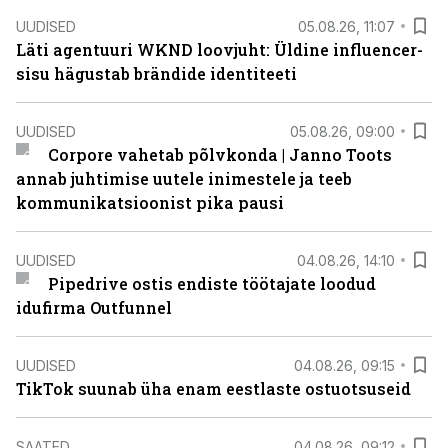
UUDISED
05.08.26, 11:07
Läti agentuuri WKND loovjuht: Üldine influencer-
sisu hägustab brändide identiteeti
UUDISED
05.08.26, 09:00
Corpore vahetab põlvkonda | Janno Toots
annab juhtimise uutele inimestele ja teeb
kommunikatsioonist pika pausi
UUDISED
04.08.26, 14:10
Pipedrive ostis endiste töötajate loodud
idufirma Outfunnel
UUDISED
04.08.26, 09:15
TikTok suunab üha enam eestlaste ostuotsuseid
SAATED
04.08.26, 09:12