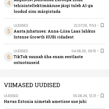
4
tehisintellektimääruse järgi tuleb AI-ga
loodud sisu märgistada
UUDISED
22.07.26, 11:53
5
Aasta juhatuses: Anna-Liisa Laas lahkus
Intense Growth HUBi ridadest
UUDISED
04.08.26, 09:15
6
TikTok suunab üha enam eestlaste
ostuotsuseid
VIIMASED UUDISED
UUDISED
05.08.26, 12:31
Havas Estonia nimetab ametisse uue juhi