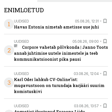
senisest oluliselt rohkem lahendusi.
ENIMLOETUD
UUDISED
05.08.26, 12:31
1
Havas Estonia nimetab ametisse uue juhi
UUDISED
05.08.26, 09:00
Corpore vahetab põlvkonda | Janno Toots
2
annab juhtimise uutele inimestele ja teeb
kommunikatsioonist pika pausi
UUDISED
03.08.26, 12:04
Karl Oder lahkub CV-Online’ist:
3
mugavustsoon on turundaja karjääri suurim
komistuskivi
UUDISED
03.08.26, 13:57
Augustist jõustunud Euroopa Liidu