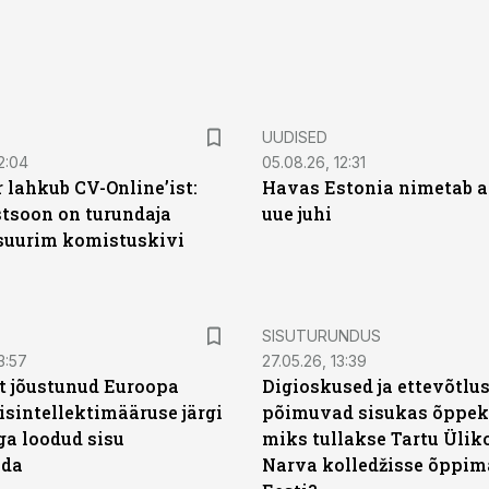
UUDISED
2:04
05.08.26, 12:31
 lahkub CV-Online’ist:
Havas Estonia nimetab 
soon on turundaja
uue juhi
 suurim komistuskivi
ST
SISUTURUNDUS
3:57
27.05.26, 13:39
t jõustunud Euroopa
Digioskused ja ettevõtlu
isintellektimääruse järgi
põimuvad sisukas õppek
ga loodud sisu
miks tullakse Tartu Ülik
ada
Narva kolledžisse õppim