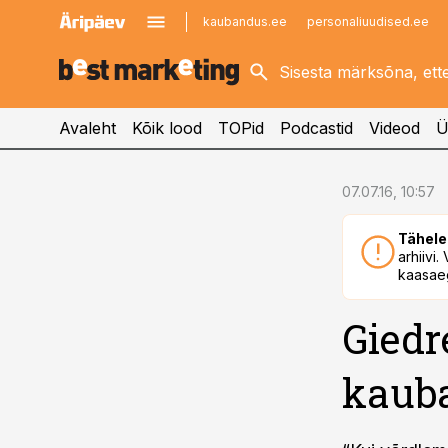
kaubandus.ee
personaliuudised.ee
kinnisvarauudised.ee
imelineajalugu.ee
logistikauudised.ee
imelineteadus.ee
Avaleht
Kõik lood
TOPid
Podcastid
Videod
Ü
cebook
07.07.16, 10:57
Twitter)
Tähele
kedIn
arhiivi
kaasaeg
ail
Giedre
k
kaub