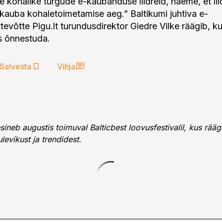
 kohalike turgude e-kaubanduse liidreid, näeme, et liidr
 kauba kohaletoimetamise aeg.” Baltikumi juhtiva e-
evõtte Pigu.lt turundusdirektor Giedre Vilke räägib, k
 õnnestuda.
Salvesta
Vihja
sineb augustis toimuval Balticbest loovusfestivalil, kus rääg
levikust ja trendidest.