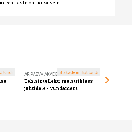
m eestlaste ostuotsuseid
t tundi
8 akadeemilist tundi
ÄRIPÄEVA AKADEEMIA
ÄRIPÄEVA 
ise
Tehisintellekti meistriklass
Edukate f
juhtidele - vundament
kliendiü