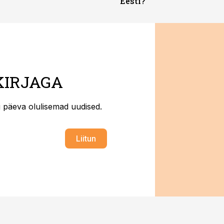
Eesti?
KIRJAGA
ti päeva olulisemad uudised.
Liitun