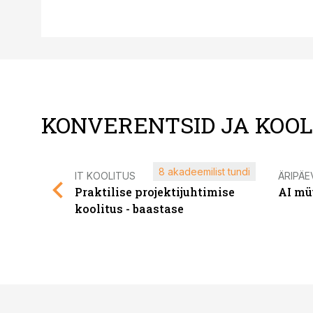
KONVERENTSID JA KOO
8 akadeemilist tundi
IT KOOLITUS
ÄRIPÄE
Praktilise projektijuhtimise
AI mü
koolitus - baastase