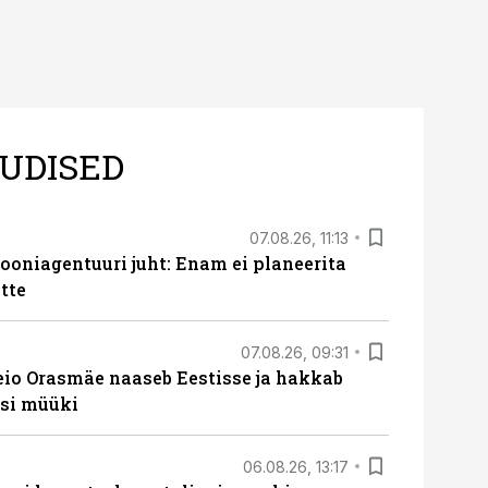
UDISED
07.08.26, 11:13
oniagentuuri juht: Enam ei planeerita
tte
07.08.26, 09:31
eio Orasmäe naaseb Eestisse ja hakkab
si müüki
06.08.26, 13:17