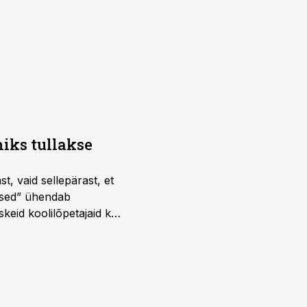
iks tullakse
t, vaid sellepärast, et
dused” ühendab
skeid koolilõpetajaid kui