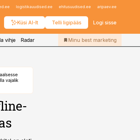
Iseteenindus
ed.ee
logistikauudised.ee
ehitusuudised.ee
aripaev.ee
finantsu
Telli Bestmarketing
Küsi AI-lt
Telli ligipääs
Logi sisse
a vihje
Radar
Minu best marketing
taalsesse
la vajalik
fline-
as