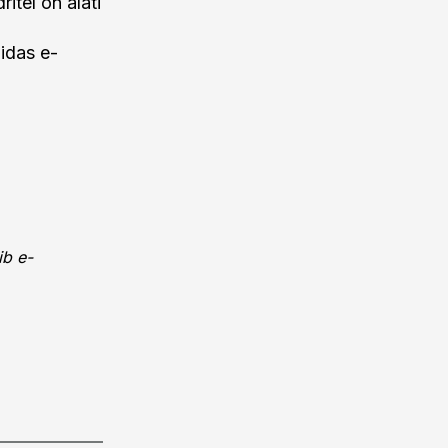
itel on alati
uidas e-
ib e-