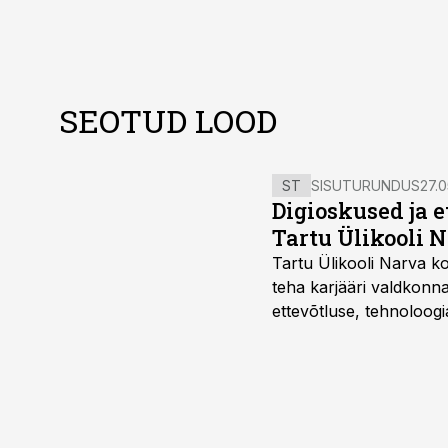
SEOTUD LOOD
ST
SISUTURUNDUS
27.0
Digioskused ja 
Tartu Ülikooli N
Tartu Ülikooli Narva kol
teha karjääri valdkonn
ettevõtluse, tehnoloogia
ka neid, kes soovivad t