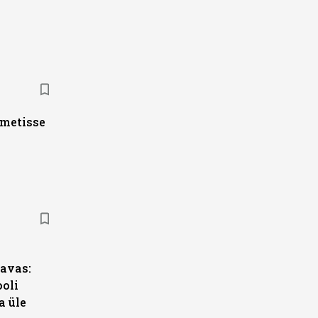
ametisse
s
avas:
ooli
a üle