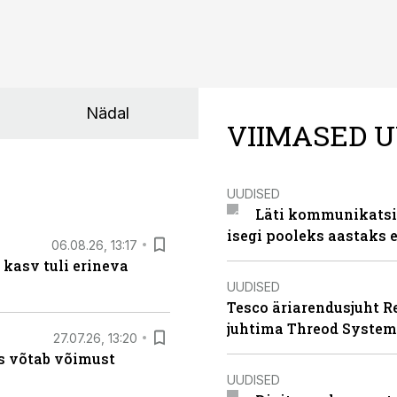
Nädal
VIIMASED U
UUDISED
Läti kommunikatsio
isegi pooleks aastaks e
06.08.26, 13:17
 kasv tuli erineva
UUDISED
Tesco äriarendusjuht R
juhtima Threod System
27.07.26, 13:20
s võtab võimust
UUDISED