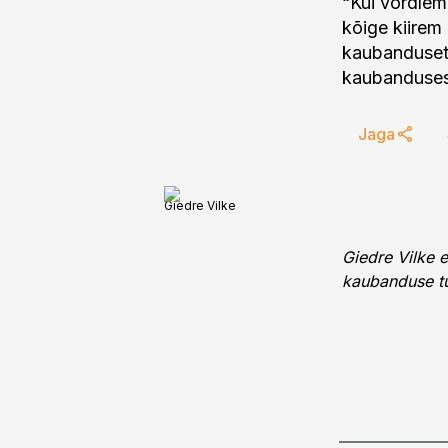
“Kui võrdleme
kõige kiirem
kaubandusett
kaubanduses
Jaga
Giedre Vilke
Giedre Vilke e
kaubanduse tu