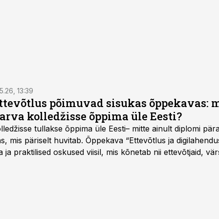
5.26, 13:39
ettevõtlus põimuvad sisukas õppekavas: m
arva kolledžisse õppima üle Eesti?
ledžisse tullakse õppima üle Eesti– mitte ainult diplomi päras
as, mis päriselt huvitab. Õppekava “Ettevõtlus ja digilahen
 ja praktilised oskused viisil, mis kõnetab nii ettevõtjaid, vär
eha karjääripööret.