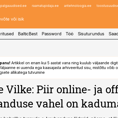
palgauudised.ee
raamatupidaja.ee
aritehnoloogia.ee
toostusuudis
Infopank
Radar
ritused
BalticBest
Password
Töö
Sisuturundus
Saad
panu!
Artikkel on enam kui 5 aastat vana ning kuulub väljaande digi
. Väljaanne ei uuenda ega kaasajasta arhiveeritud sisu, mistõttu võib ol
sete allikatega tutvumine
 Vilke: Piir online- ja of
anduse vahel on kadum