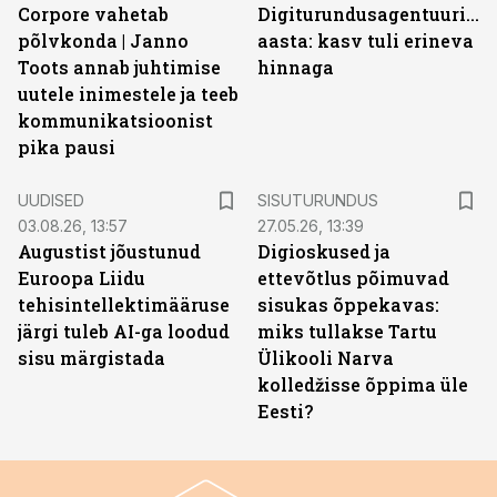
Corpore vahetab
Digiturundusagentuuride
põlvkonda | Janno
aasta: kasv tuli erineva
Toots annab juhtimise
hinnaga
uutele inimestele ja teeb
kommunikatsioonist
pika pausi
ST
UUDISED
SISUTURUNDUS
03.08.26, 13:57
27.05.26, 13:39
Augustist jõustunud
Digioskused ja
Euroopa Liidu
ettevõtlus põimuvad
tehisintellektimääruse
sisukas õppekavas:
järgi tuleb AI-ga loodud
miks tullakse Tartu
sisu märgistada
Ülikooli Narva
kolledžisse õppima üle
Eesti?