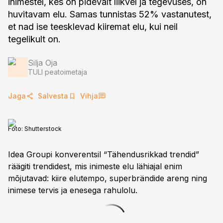
inimestel, kes on pidevalt liikvel ja tegevuses, on
huvitavam elu. Samas tunnistas 52% vastanutest,
et nad ise teesklevad kiiremat elu, kui neil
tegelikult on.
Silja Oja
TULI peatoimetaja
Jaga
Salvesta
Vihja
Foto:
Shutterstock
Idea Groupi konverentsil “Tähendusrikkad trendid”
räägiti trendidest, mis inimeste elu lähiajal enim
mõjutavad: kiire elutempo, superbrändide areng ning
inimese tervis ja enesega rahulolu.