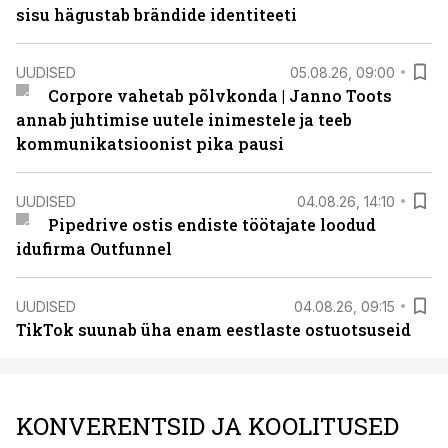
sisu hägustab brändide identiteeti
UUDISED
05.08.26, 09:00
Corpore vahetab põlvkonda | Janno Toots
annab juhtimise uutele inimestele ja teeb
kommunikatsioonist pika pausi
UUDISED
04.08.26, 14:10
Pipedrive ostis endiste töötajate loodud
idufirma Outfunnel
UUDISED
04.08.26, 09:15
TikTok suunab üha enam eestlaste ostuotsuseid
KONVERENTSID JA KOOLITUSED