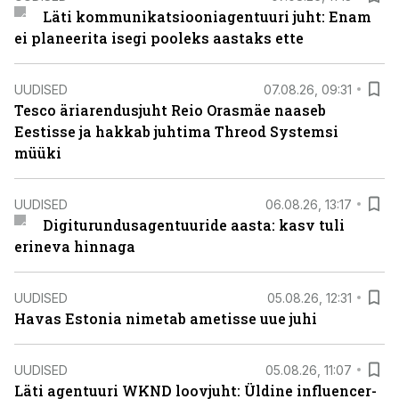
Läti kommunikatsiooniagentuuri juht: Enam
ei planeerita isegi pooleks aastaks ette
UUDISED
07.08.26, 09:31
Tesco äriarendusjuht Reio Orasmäe naaseb
Eestisse ja hakkab juhtima Threod Systemsi
müüki
UUDISED
06.08.26, 13:17
Digiturundusagentuuride aasta: kasv tuli
erineva hinnaga
UUDISED
05.08.26, 12:31
Havas Estonia nimetab ametisse uue juhi
UUDISED
05.08.26, 11:07
Läti agentuuri WKND loovjuht: Üldine influencer-