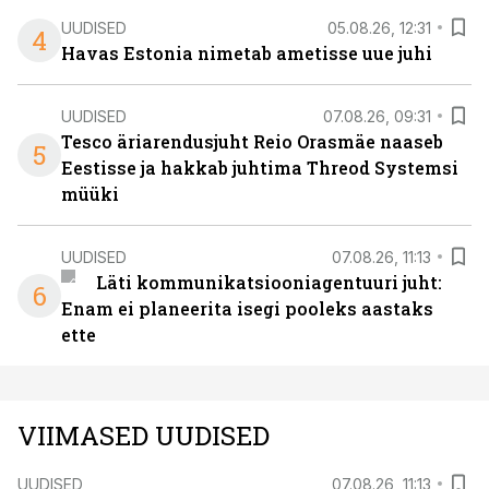
UUDISED
05.08.26, 12:31
4
Havas Estonia nimetab ametisse uue juhi
UUDISED
07.08.26, 09:31
Tesco äriarendusjuht Reio Orasmäe naaseb
5
Eestisse ja hakkab juhtima Threod Systemsi
müüki
UUDISED
07.08.26, 11:13
Läti kommunikatsiooniagentuuri juht:
6
Enam ei planeerita isegi pooleks aastaks
ette
VIIMASED UUDISED
UUDISED
07.08.26, 11:13