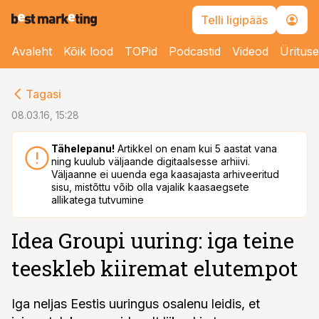
Telli ligipääs
Avaleht
Kõik lood
TOPid
Podcastid
Videod
Üritus
cebook
Tagasi
Twitter)
08.03.16, 15:28
kedIn
Tähelepanu!
Artikkel on enam kui 5 aastat vana
ning kuulub väljaande digitaalsesse arhiivi.
ail
Väljaanne ei uuenda ega kaasajasta arhiveeritud
sisu, mistõttu võib olla vajalik kaasaegsete
k
allikatega tutvumine
Idea Groupi uuring: iga teine
teeskleb kiiremat elutempot
Iga neljas Eestis uuringus osalenu leidis, et