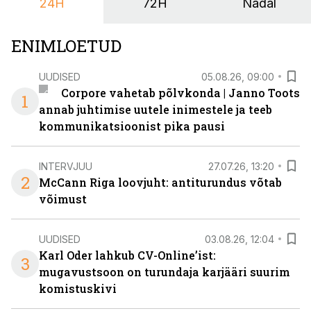
24H
72H
Nädal
nendele vajadustele vastanud uuendusega, mis pakub
senisest oluliselt rohkem lahendusi.
ENIMLOETUD
UUDISED
05.08.26, 09:00
Corpore vahetab põlvkonda | Janno Toots
1
annab juhtimise uutele inimestele ja teeb
kommunikatsioonist pika pausi
INTERVJUU
27.07.26, 13:20
2
McCann Riga loovjuht: antiturundus võtab
võimust
UUDISED
03.08.26, 12:04
Karl Oder lahkub CV-Online’ist:
3
mugavustsoon on turundaja karjääri suurim
komistuskivi