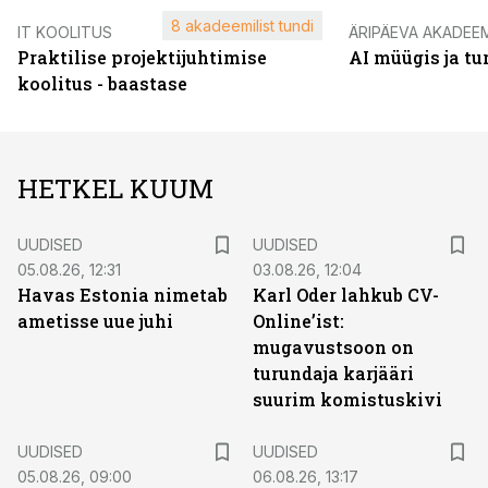
8 akadeemilist tundi
IT KOOLITUS
ÄRIPÄEVA AKADEE
Praktilise projektijuhtimise
AI müügis ja t
koolitus - baastase
HETKEL KUUM
UUDISED
UUDISED
05.08.26, 12:31
03.08.26, 12:04
Havas Estonia nimetab
Karl Oder lahkub CV-
ametisse uue juhi
Online’ist:
mugavustsoon on
turundaja karjääri
suurim komistuskivi
UUDISED
UUDISED
05.08.26, 09:00
06.08.26, 13:17