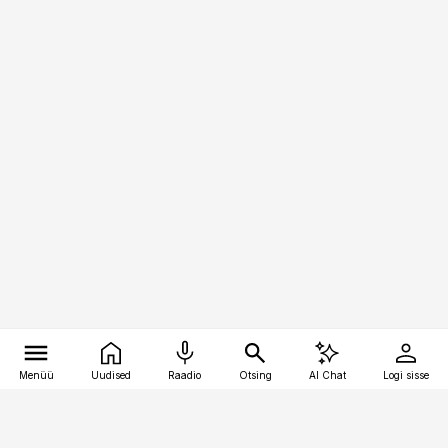
Menüü
Uudised
Raadio
Otsing
AI Chat
Logi sisse