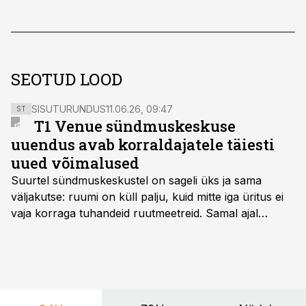
SEOTUD LOOD
SISUTURUNDUS
11.06.26, 09:47
ST
T1 Venue sündmuskeskuse
uuendus avab korraldajatele täiesti
uued võimalused
Suurtel sündmuskeskustel on sageli üks ja sama
väljakutse: ruumi on küll palju, kuid mitte iga üritus ei
vaja korraga tuhandeid ruutmeetreid. Samal ajal
soovivad ettevõtted ja korraldajad üha enam
paindlikkust – võimalust ühendada konverents, gala,
töötoad, meelelahutus ja võrgustumine tervikuks, ilma
et peaks kasutama mitut erinevat asukohta. T1
keskuses tegutsev sündmuskeskus T1 Venue on just